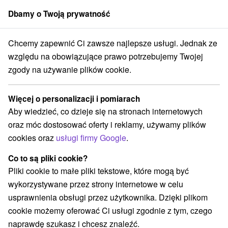
Dbamy o Twoją prywatność
członek grupy
Sorger
Chcemy zapewnić Ci zawsze najlepsze usługi. Jednak ze
Specjalne oferty na Słowacji
Bony wakacyjne na Słowacji
względu na obowiązujące prawo potrzebujemy Twojej
zgody na używanie plików cookie.
Bony wakacyjne na Słowacji
Więcej o personalizacji i pomiarach
Kategorie
Aby wiedzieć, co dzieje się na stronach internetowych
oraz móc dostosować oferty i reklamy, używamy plików
Wszystkie kategorie
Pobyty z rabatem
(148)
cookies oraz
usługi firmy Google
.
Wellness pobyty
Wyjazdy weekendowe
(217)
(192)
Romantyczne wypady
Pobyty dla seniorów
(56)
(85)
Co to są pliki cookie?
Wakacje rodzinne
(149)
Pliki cookie to małe pliki tekstowe, które mogą być
wykorzystywane przez strony internetowe w celu
usprawnienia obsługi przez użytkownika. Dzięki plikom
Wybierz lokalizację lub datę
cookie możemy oferować Ci usługi zgodnie z tym, czego
naprawdę szukasz i chcesz znaleźć.