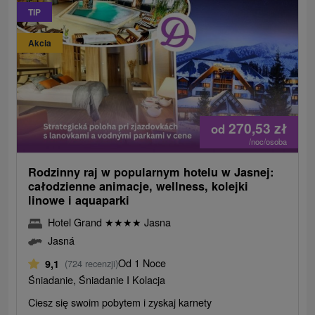
TIP
Akcia
270,53
zł
od
/noc/osoba
Rodzinny raj w popularnym hotelu w Jasnej:
całodzienne animacje, wellness, kolejki
linowe i aquaparki
Hotel Grand
★
★
★
★
Jasna
Jasná
Od 1 Noce
9,1
(724 recenzji)
Śniadanie, Śniadanie I Kolacja
Ciesz się swoim pobytem i zyskaj karnety