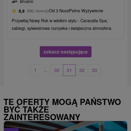
Brusno
Od 3 Noce
Pełne Wyżywienie
8,9
(882 recenzji)
Przywitaj Nowy Rok w wielkim stylu - Caracalla Spa,
zabiegi, sylwestrowa rozrywka i świąteczna atmosfera.
zobacz następujące
...
1
30
31
32
33
TE OFERTY MOGĄ PAŃSTWO
BYĆ TAKŻE
ZAINTERESOWANY