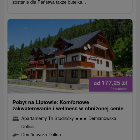
zostanie dla Państwa także butelka...
177,25
zł
od
/noc/osoba
Pobyt na Liptowie: Komfortowe
zakwaterowanie i wellness w obniżonej cenie
Apartamenty Tri Studničky
★
★
★
Demianowska
Dolina
Demänovská Dolina