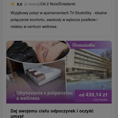
Od 2 Noce
Śniadanie
9,0
(2 recenzji)
Wyjątkowy pobyt w apartamentach Tri Studničky - idealne
połączenie komfortu, swobody w wyborze posiłków i
relaksu w centrum wellness.
439,14
zł
od
/noc/osoba
Daj swojemu ciału odpoczynek i oczyść
umysł