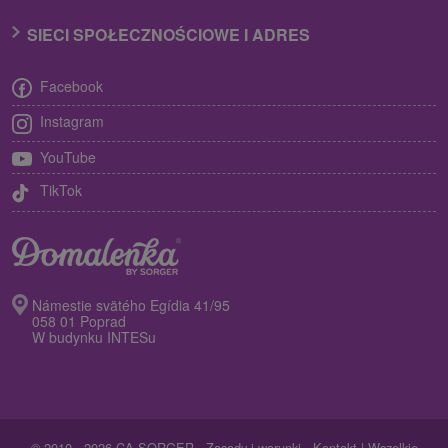
SIECI SPOŁECZNOŚCIOWE I ADRES
Facebook
Instagram
YouTube
TikTok
Námestie svätého Egídia 41/95
058 01 Poprad
W budynku INTESu
© 2010 - 2026 CA SORGER -
Zasady i warunki
-
Kontakt
| Wszelkie