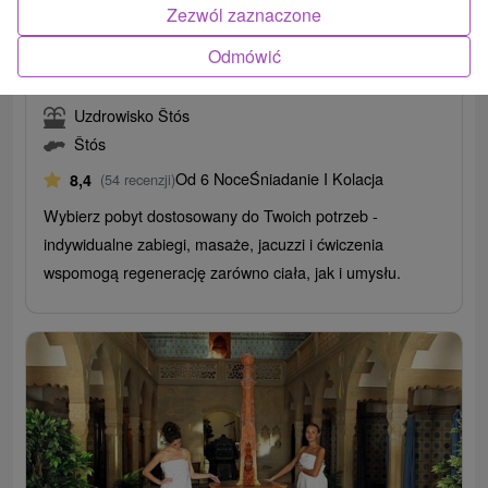
Zezwól zaznaczone
7-dniowy pobyt PLECY, KIEROWNIK,
Odmówić
ZDROWY GŁOS, SPELETERAPIA: Zdrowie i
dobre samopoczucie szyte na miarę
Uzdrowisko Štós
Štós
Od 6 Noce
Śniadanie I Kolacja
8,4
(54 recenzji)
Wybierz pobyt dostosowany do Twoich potrzeb -
indywidualne zabiegi, masaże, jacuzzi i ćwiczenia
wspomogą regenerację zarówno ciała, jak i umysłu.