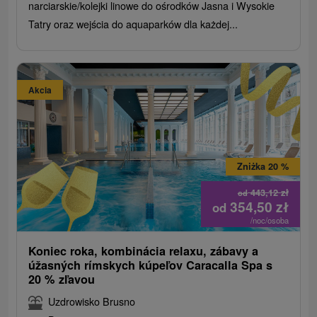
narciarskie/kolejki linowe do ośrodków Jasna i Wysokie
Tatry oraz wejścia do aquaparków dla każdej...
Akcia
Zniżka 20 %
443,12
zł
od
354,50
zł
od
/noc/osoba
Koniec roka, kombinácia relaxu, zábavy a
úžasných rímskych kúpeľov Caracalla Spa s
20 % zľavou
Uzdrowisko Brusno