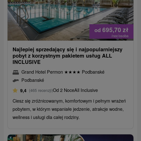
695,70
zł
od
/noc/osoba
Najlepiej sprzedający się i najpopularniejszy
pobyt z korzystnym pakietem usług ALL
INCLUSIVE
Grand Hotel Permon
★
★
★
★
Podbanské
Podbanské
Od 2 Noce
All Inclusive
9,4
(465 recenzji)
Ciesz się zróżnicowanym, komfortowym i pełnym wrażeń
pobytem, ​​w którym wspaniałe jedzenie, atrakcje wodne,
wellness i usługi dla całej rodziny.