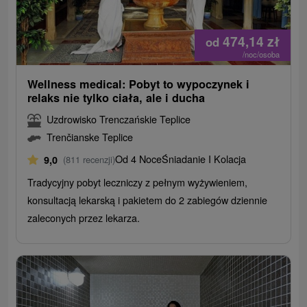
474,14
zł
od
/noc/osoba
Wellness medical: Pobyt to wypoczynek i
relaks nie tylko ciała, ale i ducha
Uzdrowisko Trenczańskie Teplice
Trenčianske Teplice
Od 4 Noce
Śniadanie I Kolacja
9,0
(811 recenzji)
Tradycyjny pobyt leczniczy z pełnym wyżywieniem,
konsultacją lekarską i pakietem do 2 zabiegów dziennie
zaleconych przez lekarza.