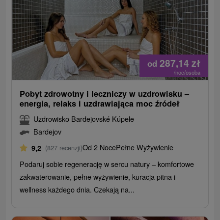
287,14
zł
od
/noc/osoba
Pobyt zdrowotny i leczniczy w uzdrowisku –
energia, relaks i uzdrawiająca moc źródeł
Uzdrowisko Bardejovské Kúpele
Bardejov
Od 2 Noce
Pełne Wyżywienie
9,2
(827 recenzji)
Podaruj sobie regenerację w sercu natury – komfortowe
zakwaterowanie, pełne wyżywienie, kuracja pitna i
wellness każdego dnia. Czekają na...