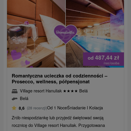
487,44
zł
od
/noc/osoba
Romantyczna ucieczka od codzienności –
Prosecco, wellness, półpensjonat
Village resort Hanuliak
★
★
★
★
Belá
Belá
Od 1 Noce
Śniadanie I Kolacja
8,6
(28 recenzji)
Zrób niespodziankę lub przyjedź świętować swoją
rocznicę do Village resort Hanuliak. Przygotowana