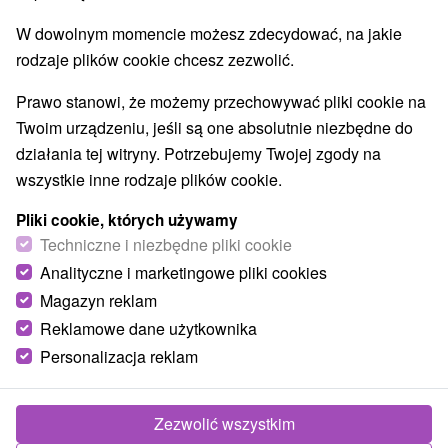
Najczęściej wyszukiwane
W dowolnym momencie możesz zdecydować, na jakie
Pokaż wszystko
w spa
(188)
w Tatrach
(89)
rodzaje plików cookie chcesz zezwolić.
Prawo stanowi, że możemy przechowywać pliki cookie na
TOP - BESTSELLERY
NAJTAŃSZE
WSZYSTKO
Twoim urządzeniu, jeśli są one absolutnie niezbędne do
działania tej witryny. Potrzebujemy Twojej zgody na
wszystkie inne rodzaje plików cookie.
zobacz poprzedni
Pliki cookie, których używamy
Techniczne i niezbędne pliki cookie
Analityczne i marketingowe pliki cookies
Magazyn reklam
Reklamowe dane użytkownika
Personalizacja reklam
332,56
zł
od
Zezwolić wszystkim
/noc/osoba