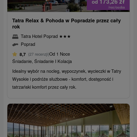
173,26
zł
od
/noc/osoba
Tatra Relax & Pohoda w Popradzie przez cały
rok
Tatra Hotel Poprad
★
★
★
Poprad
Od 1 Noce
8,7
(27 recenzji)
Śniadanie, Śniadanie I Kolacja
Idealny wybór na nocleg, wypoczynek, wycieczki w Tatry
Wysokie i podróże służbowe - komfort, dostępność i
tatrzański komfort przez cały rok.