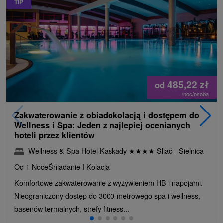
TIP
485,22
zł
od
/noc/osoba
Zakwaterowanie z obiadokolacją i dostępem do
Wellness i Spa: Jeden z najlepiej ocenianych
hoteli przez klientów
Wellness & Spa Hotel Kaskady
★
★
★
★
Sliač - Sielnica
Od 1 Noce
Śniadanie I Kolacja
Komfortowe zakwaterowanie z wyżywieniem HB i napojami.
Nieograniczony dostęp do 3000-metrowego spa i wellness,
basenów termalnych, strefy fitness...