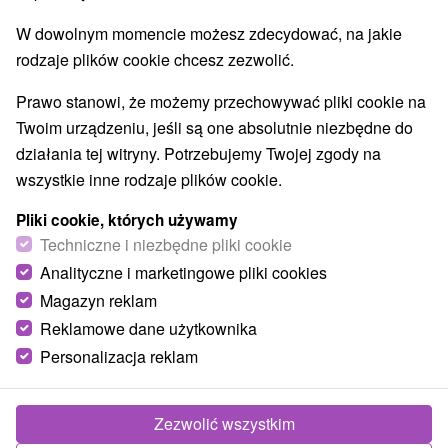
Štós
(5)
W dowolnym momencie możesz zdecydować, na jakie
rodzaje plików cookie chcesz zezwolić.
NAJTAŃSZE
NAJDROŻSZE
NA PO
WSZYSTKO
Prawo stanowi, że możemy przechowywać pliki cookie na
Twoim urządzeniu, jeśli są one absolutnie niezbędne do
działania tej witryny. Potrzebujemy Twojej zgody na
wszystkie inne rodzaje plików cookie.
Pliki cookie, których używamy
Techniczne i niezbędne pliki cookie
Analityczne i marketingowe pliki cookies
Magazyn reklam
Reklamowe dane użytkownika
332,62
zł
od
Personalizacja reklam
/noc/osoba
7-dniowy pobyt PLECY, KIEROWNIK,
Zezwolić wszystkim
ZDROWY GŁOS, SPELETERAPIA: Zdrowie i
dobre samopoczucie szyte na miarę