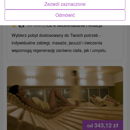
Zezwól zaznaczone
Uzdrowisko Štós
Odmówić
Štós
Od 6 Noce
Śniadanie I Kolacja
8,4
(54 recenzji)
Wybierz pobyt dostosowany do Twoich potrzeb -
indywidualne zabiegi, masaże, jacuzzi i ćwiczenia
wspomogą regenerację zarówno ciała, jak i umysłu.
343,12
zł
od