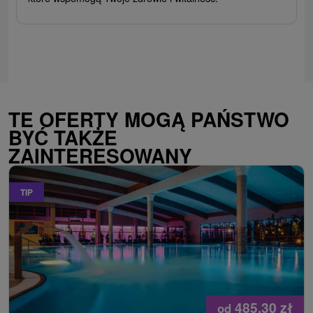
TE OFERTY MOGĄ PAŃSTWO
BYĆ TAKŻE
ZAINTERESOWANY
TIP
485,30
zł
od