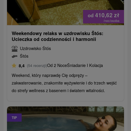
410,62
zł
od
/noc/osoba
Weekendowy relaks w uzdrowisku Štós:
Ucieczka od codzienności i harmonii
Uzdrowisko Štós
Štós
Od 2 Noce
Śniadanie I Kolacja
8,4
(54 recenzji)
Weekend, który naprawdę Cię odpręży –
zakwaterowanie, znakomite wyżywienie i do trzech wejść
do strefy wellness z basenem i światem witalności.
TIP