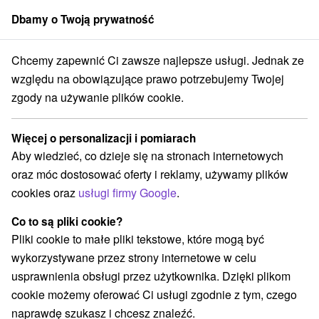
Dbamy o Twoją prywatność
członek grupy
Sorger
Chcemy zapewnić Ci zawsze najlepsze usługi. Jednak ze
e oferty na Słowacji
Bony wakacyjne na Słowacji
Slovenský Kras
względu na obowiązujące prawo potrzebujemy Twojej
zgody na używanie plików cookie.
Bony wakacyjne na Słowacji
Slovenský Kras
Więcej o personalizacji i pomiarach
Aby wiedzieć, co dzieje się na stronach internetowych
Kategorie
oraz móc dostosować oferty i reklamy, używamy plików
cookies oraz
usługi firmy Google
.
Wszystkie kategorie
Wellness pobyty
(2)
Wyjazdy weekendowe
Pobyty dla seniorów
(3)
(2)
Co to są pliki cookie?
Pliki cookie to małe pliki tekstowe, które mogą być
wykorzystywane przez strony internetowe w celu
Wybierz lokalizację lub datę
usprawnienia obsługi przez użytkownika. Dzięki plikom
cookie możemy oferować Ci usługi zgodnie z tym, czego
Wsie i miasta
naprawdę szukasz i chcesz znaleźć.