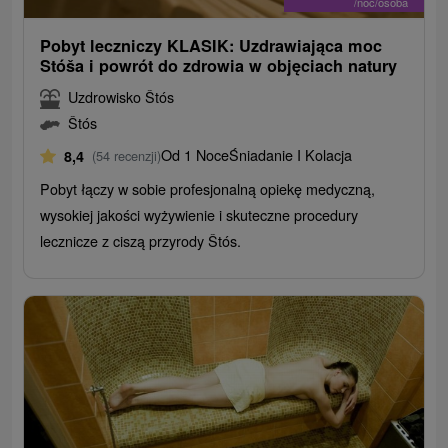
/noc/osoba
Pobyt leczniczy KLASIK: Uzdrawiająca moc
Stóša i powrót do zdrowia w objęciach natury
Uzdrowisko Štós
Štós
Od 1 Noce
Śniadanie I Kolacja
8,4
(54 recenzji)
Pobyt łączy w sobie profesjonalną opiekę medyczną,
wysokiej jakości wyżywienie i skuteczne procedury
lecznicze z ciszą przyrody Štós.