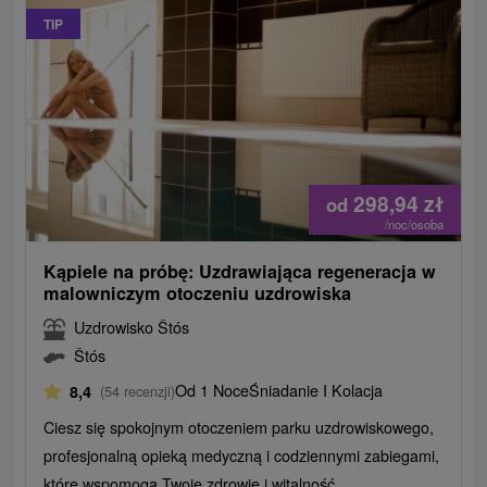
TIP
298,94
zł
od
/noc/osoba
Kąpiele na próbę: Uzdrawiająca regeneracja w
malowniczym otoczeniu uzdrowiska
Uzdrowisko Štós
Štós
Od 1 Noce
Śniadanie I Kolacja
8,4
(54 recenzji)
Ciesz się spokojnym otoczeniem parku uzdrowiskowego,
profesjonalną opieką medyczną i codziennymi zabiegami,
które wspomogą Twoje zdrowie i witalność.