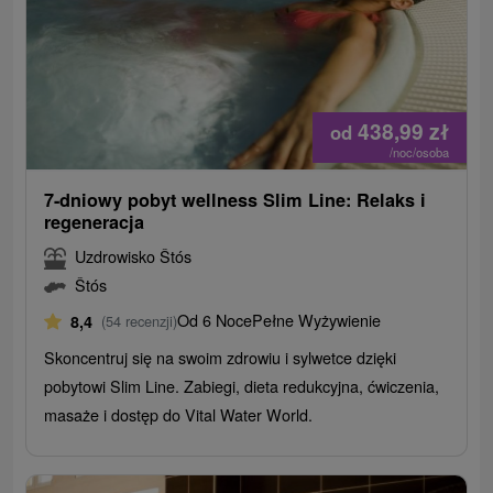
438,99
zł
od
/noc/osoba
7-dniowy pobyt wellness Slim Line: Relaks i
regeneracja
Uzdrowisko Štós
Štós
Od 6 Noce
Pełne Wyżywienie
8,4
(54 recenzji)
Skoncentruj się na swoim zdrowiu i sylwetce dzięki
pobytowi Slim Line. Zabiegi, dieta redukcyjna, ćwiczenia,
masaże i dostęp do Vital Water World.