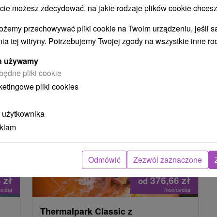
 możesz zdecydować, na jakie rodzaje plików cookie chcesz
ty
(9)
Považie
(6)
Považský Inovec
(6)
Sĺňava
(6)
ożemy przechowywać pliki cookie na Twoim urządzeniu, jeśli s
ia tej witryny. Potrzebujemy Twojej zgody na wszystkie inne ro
NAJTAŃSZE
NAJDROŻSZE
NA PODSTAWIE OCENY
ych używamy
będne pliki cookie
ketingowe pliki cookies
Akcia
 użytkownika
eklam
Zniżka 14 %
Odmówić
Zezwól zaznaczone
439,48
zł
od
4
zł
376,66
zł
od
osoba
/noc/osoba
Thermalpark Classic z