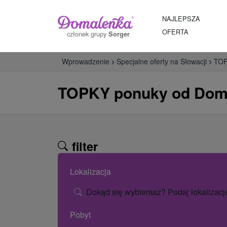
NAJLEPSZA
OFERTA
członek grupy
Sorger
Wprowadzenie
Specjalne oferty na Słowacji
TOP
TOPKY ponuky od Dom
filter
Lokalizacja
Dokąd się wybierasz? Podaj lokalizacj
Pobyt