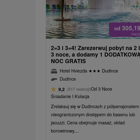
305,1
od
/noc/
2=3 i 3=4! Zarezerwuj pobyt na 2 
3 noce, a dodamy 1 DODATKOW
NOC GRATIS
Hotel Hviezda
★
★
★
Dudince
Dudince
Od 3 Noce
9,2
(517 recenzji)
Śniadanie I Kolacja
Zrelaksuj się w Dudincach z półpensjonatem 
nieograniczonym dostępem do basenu lub
jacuzzi. Cena obejmuje masaż, okład
borowinowy,...