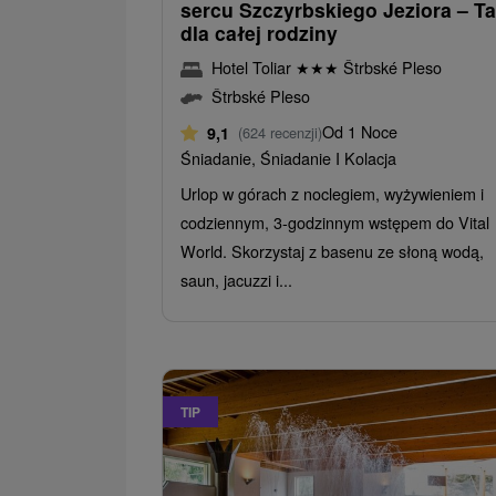
sercu Szczyrbskiego Jeziora – Ta
dla całej rodziny
Hotel Toliar
★
★
★
Štrbské Pleso
Štrbské Pleso
Od 1 Noce
9,1
(624 recenzji)
Śniadanie, Śniadanie I Kolacja
Urlop w górach z noclegiem, wyżywieniem i
codziennym, 3-godzinnym wstępem do Vital
World. Skorzystaj z basenu ze słoną wodą,
saun, jacuzzi i...
TIP