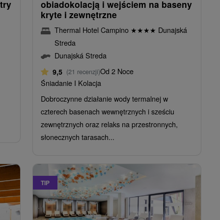
try
obiadokolacją i wejściem na baseny
kryte i zewnętrzne
Thermal Hotel Campino
★
★
★
★
Dunajská
Streda
Dunajská Streda
Od 2 Noce
9,5
(21 recenzji)
Śniadanie I Kolacja
Dobroczynne działanie wody termalnej w
czterech basenach wewnętrznych i sześciu
zewnętrznych oraz relaks na przestronnych,
słonecznych tarasach...
TIP