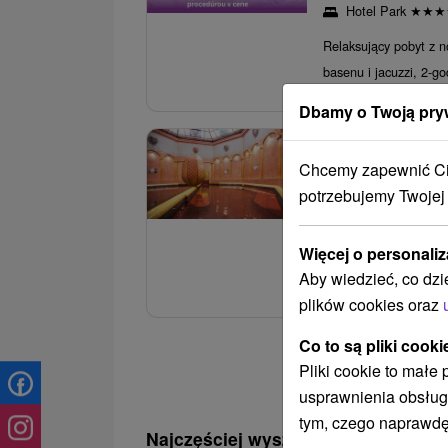
Hotel Park
★
★
★
Relaksujący pobyt z n
basenu i jacuzzi, 2-g
Dbamy o Twoją pry
3.
Domalenka Topk
Chcemy zapewnić Ci 
Szczawnickich
potrzebujemy Twojej
Uzdrowisko Szkla
Więcej o personaliz
Pobyt obejmuje wstępn
Aby wiedzieć, co dzi
wody, program zabieg
plików cookies oraz
Co to są pliki cooki
Pliki cookie to małe
usprawnienia obsług
tym, czego naprawdę
Najczęściej wyszukiwane