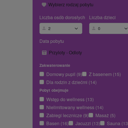
Wybierz rodzaj pobytu
Liczba osób dorosłych
Liczba dzieci
Data pobytu
Przyloty - Odloty
Zakwaterowanie
Domowy pupil (9)
Z basenem (15)
Dla rodzin z dziećmi (14)
Pobyt obejmuje
Wstęp do wellness (13)
Nielimitowany wellness (14)
Zabiegi lecznicze (9)
Masaż (5)
Basen (16)
Jacuzzi (13)
Sauna (13