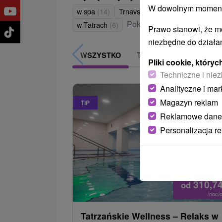
W dowolnym momencie
w spa
(14)
Trnavský kraj
(10)
Malé Karpa
Pokaż wszystko
w Tatrach
(6)
Prawo stanowi, że m
niezbędne do działan
TOP - BESTSELLERY
WSZYSTKO
Pliki cookie, któr
Techniczne i niez
Analityczne i mar
Magazyn reklam
TIP
Reklamowe dane
Personalizacja r
310,7
od
/noc/
Tatrzańskie Wellness – Relaks w