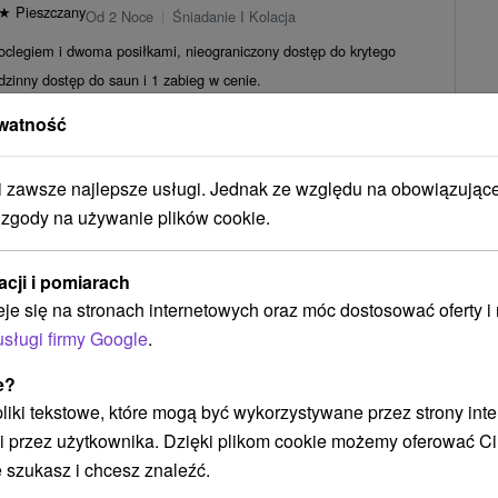
★
Pieszczany
Od 2 Noce
Śniadanie I Kolacja
oclegiem i dwoma posiłkami, nieograniczony dostęp do krytego
odzinny dostęp do saun i 1 zabieg w cenie.
371,78
zł
od
/noc/osoba
watność
a: Wyjątkowy pobyt w uzdrowisku w sercu Gór
zawsze najlepsze usługi. Jednak ze względu na obowiązując
 zgody na używanie plików cookie.
ne Teplice
Od 2 Noce
Pełne Wyżywienie
acji i pomiarach
e badanie lekarskie, 2 zabiegi na dobę, nielimitowany wstęp do
eje się na stronach internetowych oraz móc dostosować oferty 
ów oraz bonusy zależne od długości pobytu.
368,45
zł
usługi firmy Google
.
od
/noc/osoba
e?
Zobacz więcej
 pliki tekstowe, które mogą być wykorzystywane przez strony int
i przez użytkownika. Dzięki plikom cookie możemy oferować Ci
 szukasz i chcesz znaleźć.