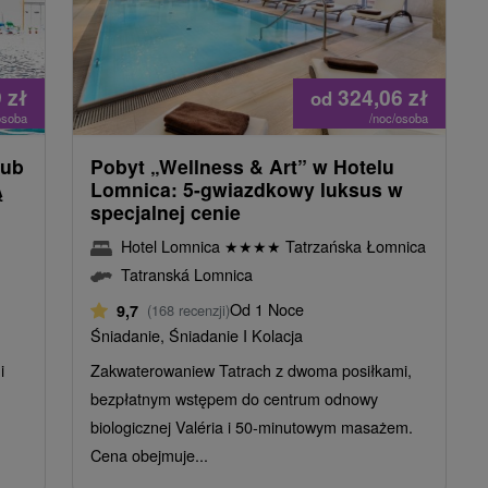
9
zł
324,06
zł
od
osoba
/noc/osoba
lub
Pobyt „Wellness & Art” w Hotelu
Ą
Lomnica: 5-gwiazdkowy luksus w
specjalnej cenie
Hotel Lomnica
★
★
★
★
Tatrzańska Łomnica
Tatranská Lomnica
Od 1 Noce
9,7
(168 recenzji)
Śniadanie, Śniadanie I Kolacja
i
Zakwaterowaniew Tatrach z dwoma posiłkami,
bezpłatnym wstępem do centrum odnowy
biologicznej Valéria i 50-minutowym masażem.
Cena obejmuje...