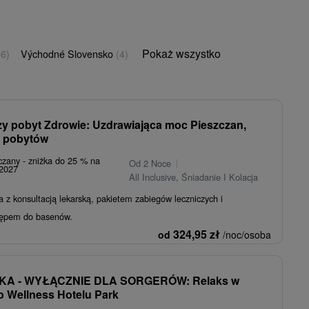
Pokaż wszystko
(6)
Východné Slovensko
(4)
zy pobyt Zdrowie: Uzdrawiająca moc Pieszczan,
d pobytów
czany - zniżka do 25 % na
Od 2 Noce
.2027
All Inclusive, Śniadanie I Kolacja
a z konsultacją lekarską, pakietem zabiegów leczniczych i
tępem do basenów.
324,95
zł
od
/noc/osoba
KA - WYŁĄCZNIE DLA SORGERÓW: Relaks w
 Wellness Hotelu Park