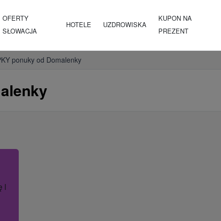
OFERTY
KUPON NA
HOTELE
UZDROWISKA
SŁOWACJA
PREZENT
KY ponuky od Domalenky
alenky
ę lub nazwę hotelu.