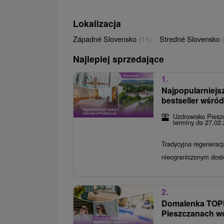
Lokalizacja
Západné Slovensko
(11)
Stredné Slovensko
Najlepiej sprzedające
1.
Najpopularniejs
bestseller wśró
Uzdrowisko Piesz
terminy do 27.02
Tradycyjna regeneracj
nieograniczonym dos
2.
Domalenka TOP
Pieszczanach wo