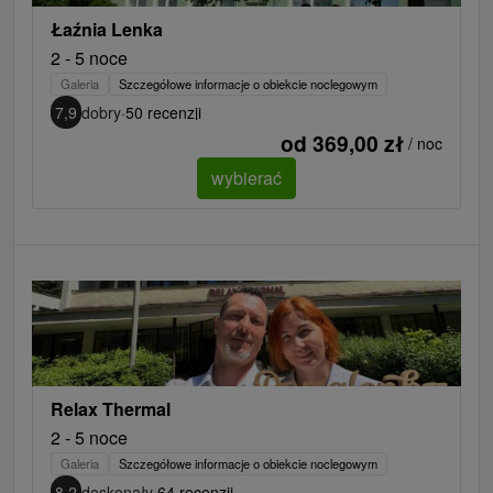
Łaźnia Lenka
2 - 5 noce
Galeria
Szczegółowe informacje o obiekcie noclegowym
7,9
dobry
·
50 recenzji
od 369,00 zł
/ noc
wybierać
Relax Thermal
2 - 5 noce
Galeria
Szczegółowe informacje o obiekcie noclegowym
8,2
doskonały
·
64 recenzji