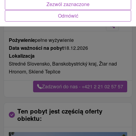
Zezwól zaznaczone
Zdjęcia od klientów
+4
Odmówić
Pożywienie
pełne wyżywienie
Data ważności na pobyt
18.12.2026
Lokalizacja
Stredné Slovensko, Banskobystrický kraj, Žiar nad
Hronom, Sklené Teplice
Zadzwoń do nas - +421 2 21 02 57 57
Ten pobyt jest częścią oferty
obiektu: