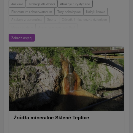
Jaskinie
Atrakcje dla dzieci
Atrakcje turystyczne
Planetarium i obserwatorium
Tory bobslejowe
Kolejki linowe
Atrakcje z adrenaliną
Sporty
Ośrodki i miasteczka dziecięce
Muzea i galerie
Areny laserowe i paintball
Wieże obserwacyjne i chodniki
Ogrody zoologiczne i fermy zwierząt
Zobacz więcej
Escaperoom
Aquaparki, baseny
Zamki, pałace, ruiny
Skanseny
Ogrody botaniczne
Parki miejskie i zamkowe
Loty widokowe i rejsy wycieczkowe
Tarcze
Jeziora, jeziora, zbiorniki wodne
Zabytki techniki
Pomniki
Wodospady
Kościoły drewniane
Źródła
Teatry
Jazda konna
Túry a turistické chodníky
Zamki
Chaty górskie
Miejsca sakralne
Rafting, rafting, rafting
Obiekty architektoniczne
Ośrodek narciarski
Pola golfowe
Tory gokartowe
Amfiteatry i kina w przyrodzie
Szlaki winne
Cyklotrasy
Źródła mineralne Sklené Teplice