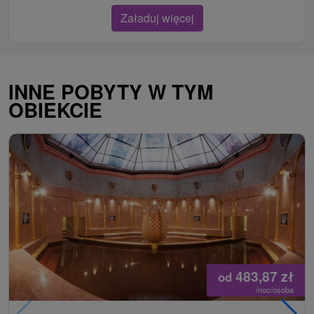
Załaduj więcej
INNE POBYTY W TYM
OBIEKCIE
483,87
zł
od
/noc/osoba