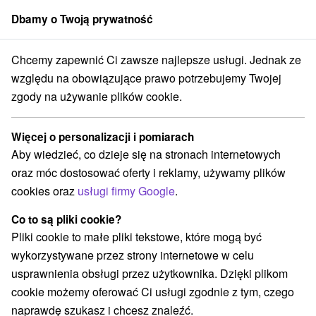
Dbamy o Twoją prywatność
członek grupy
Sorger
Chcemy zapewnić Ci zawsze najlepsze usługi. Jednak ze
ice
Domalenka Topka: Wyjątkowy pobyt w uzdrowisku w sercu Gór S
względu na obowiązujące prawo potrzebujemy Twojej
zgody na używanie plików cookie.
Domalenka Topka: Wyjątkowy
pobyt w uzdrowisku w sercu Gór
Więcej o personalizacji i pomiarach
Szczawnickich
Aby wiedzieć, co dzieje się na stronach internetowych
Uzdrowisko Szklane Teplice
Sklené Teplice
oraz móc dostosować oferty i reklamy, używamy plików
cookies oraz
usługi firmy Google
.
Wybierz datę
Co to są pliki cookie?
Pliki cookie to małe pliki tekstowe, które mogą być
wykorzystywane przez strony internetowe w celu
Przejdź do lokalizacji
usprawnienia obsługi przez użytkownika. Dzięki plikom
cookie możemy oferować Ci usługi zgodnie z tym, czego
8,3
doskonały
399 recenzji
·
naprawdę szukasz i chcesz znaleźć.