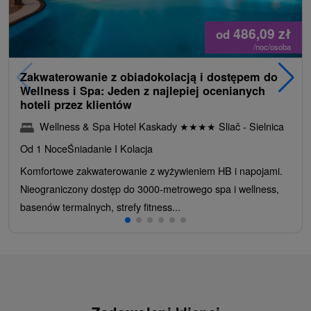
486,09
zł
od
/noc/osoba
Zakwaterowanie z obiadokolacją i dostępem do
Wellness i Spa: Jeden z najlepiej ocenianych
hoteli przez klientów
Wellness & Spa Hotel Kaskady
★
★
★
★
Sliač - Sielnica
Od 1 Noce
Śniadanie I Kolacja
Komfortowe zakwaterowanie z wyżywieniem HB i napojami.
Nieograniczony dostęp do 3000-metrowego spa i wellness,
basenów termalnych, strefy fitness...