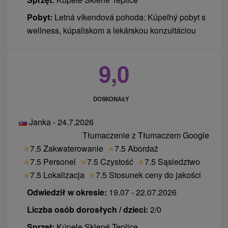
Pobyt:
Letná víkendová pohoda: Kúpeľný pobyt s
wellness, kúpaliskom a lekárskou konzultáciou
9,0
DOSKONAŁY
Janka - 24.7.2026
Tłumaczenie z Tłumaczem Google
★
7.5 Zakwaterowanie
★
7.5 Abordaż
★
7.5 Personel
★
7.5 Czystość
★
7.5 Sąsiedztwo
★
7.5 Lokalizacja
★
7.5 Stosunek ceny do jakości
Odwiedził w okresie:
19.07 - 22.07.2026
Liczba osób dorosłych / dzieci:
2/0
Sprzęt:
Kúpele Sklené Teplice