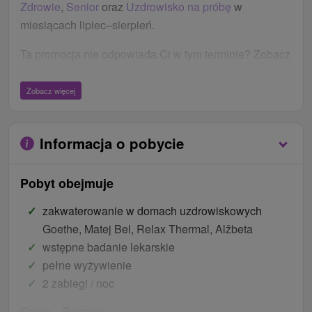
Zdrowie
,
Senior
oraz
Uzdrowisko na próbę
w
miesiącach lipiec–sierpień.
Ta promocja nie odpowiada Ci w tym terminie? Zobacz
wszystkie pobyty promocyjne
.
Zobacz więcej
Informacja o pobycie
Pobyt obejmuje
zakwaterowanie w domach uzdrowiskowych
Goethe, Matej Bel, Relax Thermal, Alžbeta
wstępne badanie lekarskie
pełne wyżywienie
2 zabiegi / noc
Ceny - Bonusy