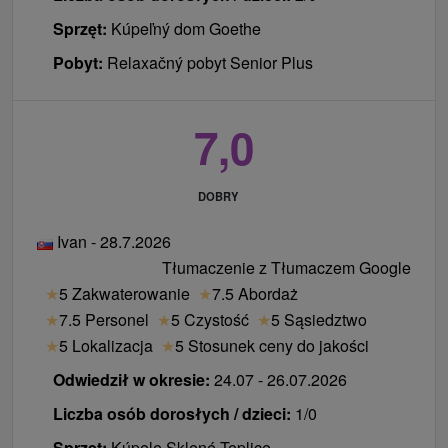
Sprzęt:
Kúpeľný dom Goethe
Pobyt:
Relaxačný pobyt Senior Plus
7,0
DOBRY
Ivan - 28.7.2026
Tłumaczenie z Tłumaczem Google
★
5 Zakwaterowanie
★
7.5 Abordaż
★
7.5 Personel
★
5 Czystość
★
5 Sąsiedztwo
★
5 Lokalizacja
★
5 Stosunek ceny do jakości
Odwiedził w okresie:
24.07 - 26.07.2026
Liczba osób dorosłych / dzieci:
1/0
Sprzęt:
Kúpele Sklené Teplice