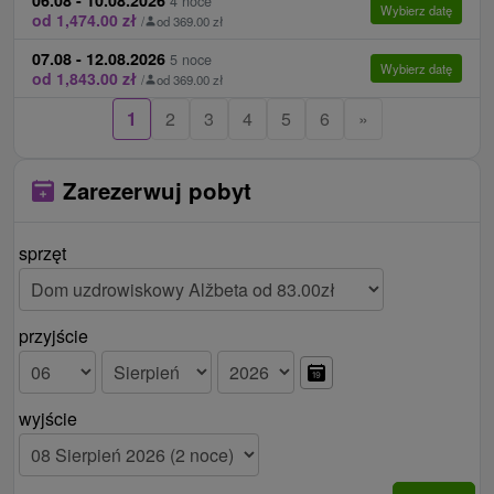
06.08 - 10.08.2026
4 noce
Wybierz datę
10 € / 1 szlafrok / pobyt
od 1,474.00 zł
/
od 369.00 zł
07.08 - 12.08.2026
5 noce
Wybierz datę
od 1,843.00 zł
/
od 369.00 zł
1
2
3
4
5
6
»
Zarezerwuj pobyt
sprzęt
przyjście
wyjście