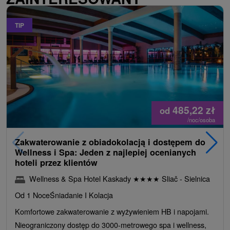
TIP
485,22
zł
od
/noc/osoba
Zakwaterowanie z obiadokolacją i dostępem do
Wellness i Spa: Jeden z najlepiej ocenianych
hoteli przez klientów
Wellness & Spa Hotel Kaskady
★
★
★
★
Sliač - Sielnica
Od 1 Noce
Śniadanie I Kolacja
Komfortowe zakwaterowanie z wyżywieniem HB i napojami.
Nieograniczony dostęp do 3000-metrowego spa i wellness,