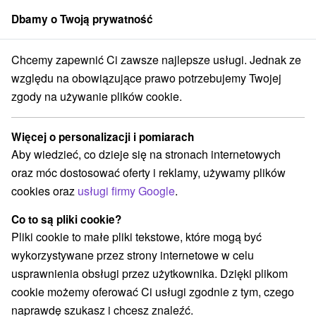
Dbamy o Twoją prywatność
członek grupy
Sorger
Chcemy zapewnić Ci zawsze najlepsze usługi. Jednak ze
Atrakcje na Słowacji
Loty widokowe i rejsy wycieczkowe
względu na obowiązujące prawo potrzebujemy Twojej
zgody na używanie plików cookie.
Loty widokowe i rejsy wycieczkowe
Więcej o personalizacji i pomiarach
Kategorie
Aby wiedzieć, co dzieje się na stronach internetowych
oraz móc dostosować oferty i reklamy, używamy plików
Wszystkie kategorie
Rafting, rafting, rafting
(9)
cookies oraz
usługi firmy Google
.
Zamki, pałace, ruiny
(90)
Loty widokowe i rejsy wycieczkowe
Sporty
(7)
(37)
Co to są pliki cookie?
Jazda konna
Skanseny
Teatry
(15)
(30)
(18)
Pliki cookie to małe pliki tekstowe, które mogą być
Chaty górskie
Zamki
Miejsca sakralne
(31)
(32)
(36)
wykorzystywane przez strony internetowe w celu
Wieże obserwacyjne i chodniki
(64)
usprawnienia obsługi przez użytkownika. Dzięki plikom
Obiekty architektoniczne
Ośrodek narciarski
(26)
(33)
cookie możemy oferować Ci usługi zgodnie z tym, czego
Parki miejskie i zamkowe
Źródła
(20)
(35)
naprawdę szukasz i chcesz znaleźć.