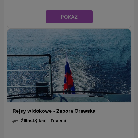
POKAZ
Rejsy widokowe - Zapora Orawska
Žilinský kraj -
Trstená