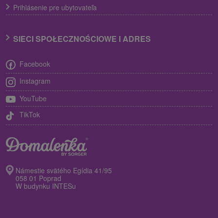
Prihlásenie pre ubytovateľa
SIECI SPOŁECZNOŚCIOWE I ADRES
Facebook
Instagram
YouTube
TikTok
Námestie svätého Egídia 41/95
058 01 Poprad
W budynku INTESu