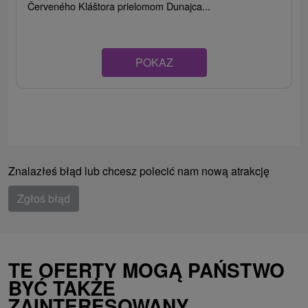
Červeného Kláštora prielomom Dunajca...
POKAZ
Znalazłeś błąd lub chcesz polecić nam nową atrakcję
Zgłoś błąd
TE OFERTY MOGĄ PAŃSTWO
BYĆ TAKŻE
ZAINTERESOWANY