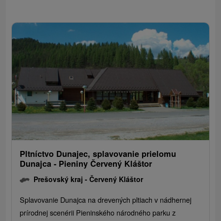
Pltníctvo Dunajec, splavovanie prielomu
Dunajca - Pieniny Červený Kláštor
Prešovský kraj -
Červený Kláštor
Splavovanie Dunajca na drevených pltiach v nádhernej
prírodnej scenérii Pieninského národného parku z