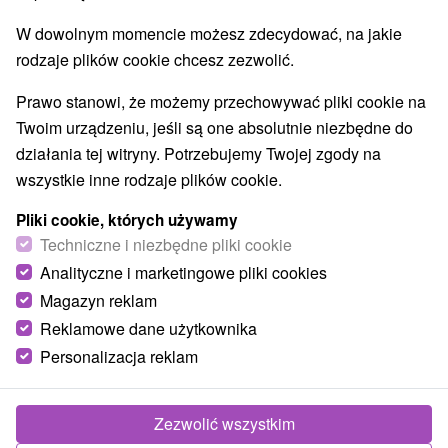
Pola golfowe
Tory gokartowe
Szlaki winne
(22)
(7)
(5)
W dowolnym momencie możesz zdecydować, na jakie
Amfiteatry i kina w przyrodzie
(8)
rodzaje plików cookie chcesz zezwolić.
Túry a turistické chodníky
Tarcze
(112)
(81)
Jaskinie
Tory bobslejowe
Kolejki linowe
(26)
(7)
(14)
Prawo stanowi, że możemy przechowywać pliki cookie na
Atrakcje z adrenaliną
Atrakcje turystyczne
(67)
(168)
Twoim urządzeniu, jeśli są one absolutnie niezbędne do
Muzea i galerie
(85)
działania tej witryny. Potrzebujemy Twojej zgody na
Ogrody zoologiczne i fermy zwierząt
(18)
wszystkie inne rodzaje plików cookie.
Ogrody botaniczne
Escaperoom
(12)
(26)
Jeziora, jeziora, zbiorniki wodne
(67)
Pliki cookie, których używamy
Atrakcje dla dzieci
Zabytki techniki
Techniczne i niezbędne pliki cookie
(235)
(47)
Pomniki
Wodospady
Kościoły drewniane
(16)
(34)
(34)
Analityczne i marketingowe pliki cookies
Aquaparki, baseny
(65)
Magazyn reklam
Planetarium i obserwatorium
(11)
Reklamowe dane użytkownika
Ośrodki i miasteczka dziecięce
(24)
Personalizacja reklam
Areny laserowe i paintball
(11)
Zezwolić wszystkim
Najczęściej wyszukiwane