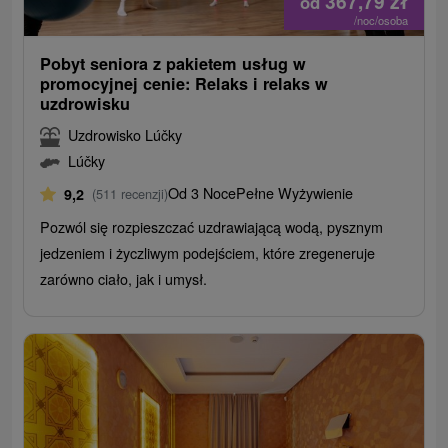
367,79
zł
od
/noc/osoba
Pobyt seniora z pakietem usług w
promocyjnej cenie: Relaks i relaks w
uzdrowisku
Uzdrowisko Lúčky
Lúčky
Od 3 Noce
Pełne Wyżywienie
9,2
(511 recenzji)
Pozwól się rozpieszczać uzdrawiającą wodą, pysznym
jedzeniem i życzliwym podejściem, które zregeneruje
zarówno ciało, jak i umysł.