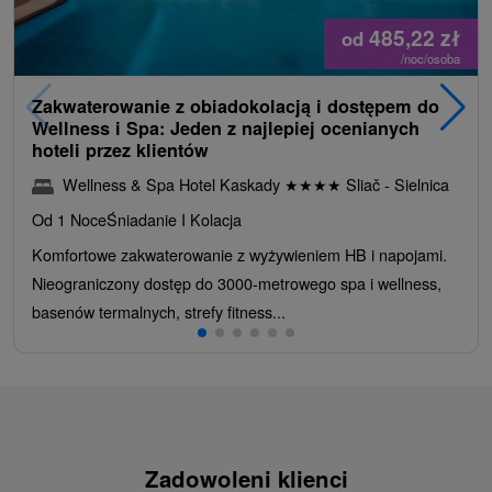
485,22
zł
od
/noc/osoba
Zakwaterowanie z obiadokolacją i dostępem do
Wellness i Spa: Jeden z najlepiej ocenianych
hoteli przez klientów
Wellness & Spa Hotel Kaskady
★
★
★
★
Sliač - Sielnica
Od 1 Noce
Śniadanie I Kolacja
Komfortowe zakwaterowanie z wyżywieniem HB i napojami.
Nieograniczony dostęp do 3000-metrowego spa i wellness,
basenów termalnych, strefy fitness...
Zadowoleni klienci