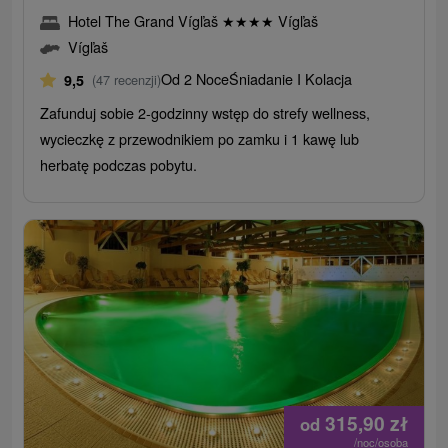
Hotel The Grand Vígľaš
★
★
★
★
Vígľaš
Vígľaš
Od 2 Noce
Śniadanie I Kolacja
9,5
(47 recenzji)
Zafunduj sobie 2-godzinny wstęp do strefy wellness,
wycieczkę z przewodnikiem po zamku i 1 kawę lub
herbatę podczas pobytu.
315,90
zł
od
/noc/osoba