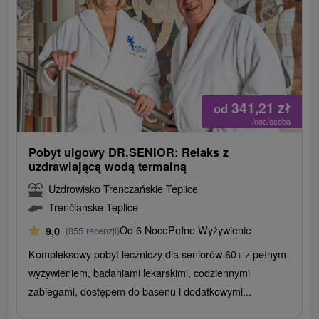
341,21
zł
od
/noc/osoba
Pobyt ulgowy DR.SENIOR: Relaks z
uzdrawiającą wodą termalną
Uzdrowisko Trenczańskie Teplice
Trenčianske Teplice
Od 6 Noce
Pełne Wyżywienie
9,0
(855 recenzji)
Kompleksowy pobyt leczniczy dla seniorów 60+ z pełnym
wyżywieniem, badaniami lekarskimi, codziennymi
zabiegami, dostępem do basenu i dodatkowymi...