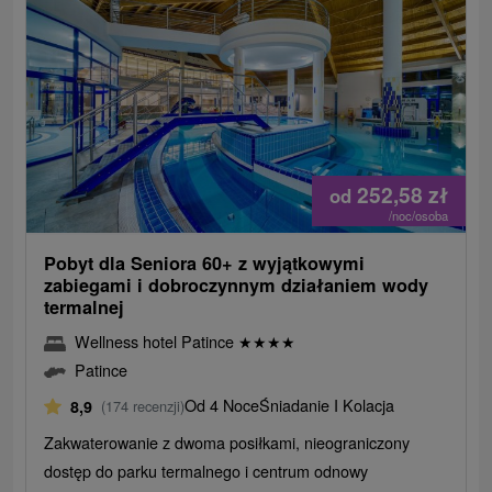
252,58
zł
od
/noc/osoba
Pobyt dla Seniora 60+ z wyjątkowymi
zabiegami i dobroczynnym działaniem wody
termalnej
Wellness hotel Patince
★
★
★
★
Patince
Od 4 Noce
Śniadanie I Kolacja
8,9
(174 recenzji)
Zakwaterowanie z dwoma posiłkami, nieograniczony
dostęp do parku termalnego i centrum odnowy