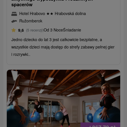
spacerów
Hotel Hrabovo
★
★
Hrabovská dolina
Ružomberok
Od 3 Noce
Śniadanie
9,6
(5 recenzji)
Jedno dziecko do lat 3 jest całkowicie bezpłatne, a
wszystkie dzieci mają dostęp do strefy zabawy pełnej gier
i rozrywki..