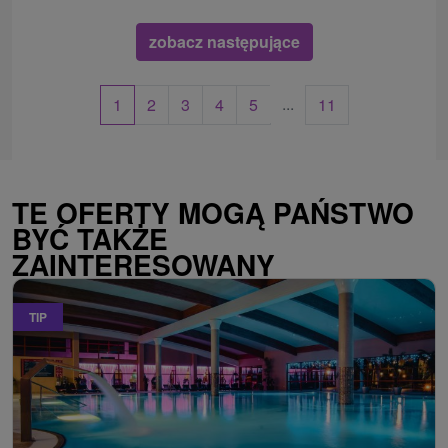
zobacz następujące
...
1
2
3
4
5
11
TE OFERTY MOGĄ PAŃSTWO
BYĆ TAKŻE
ZAINTERESOWANY
TIP