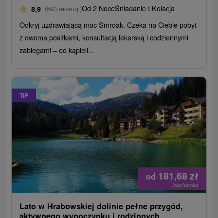
Od 2 Noce
Śniadanie I Kolacja
8,9
(593 recenzji)
Odkryj uzdrawiającą moc Smrdak. Czeka na Ciebie pobyt
z dwoma posiłkami, konsultacją lekarską i codziennymi
zabiegami – od kąpieli...
TIP
181,68
zł
od
/noc/osoba
Lato w Hrabowskiej dolinie pełne przygód,
aktywnego wypoczynku i rodzinnych