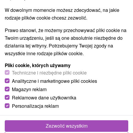
Najlepiej sprzedające
W dowolnym momencie możesz zdecydować, na jakie
rodzaje plików cookie chcesz zezwolić.
1.
Prawo stanowi, że możemy przechowywać pliki cookie na
Twoim urządzeniu, jeśli są one absolutnie niezbędne do
działania tej witryny. Potrzebujemy Twojej zgody na
wszystkie inne rodzaje plików cookie.
389,20
zł
od
Pliki cookie, których używamy
/noc/osoba
Techniczne i niezbędne pliki cookie
Analityczne i marketingowe pliki cookies
Tradycyjny pobyt uzdrowiskowy: program
zabiegów dla zdrowych pleców i stawów
Magazyn reklam
Reklamowe dane użytkownika
Uzdrowisko Pieszczany - zniżka do 25 % na
terminy do 27.02.2027
Personalizacja reklam
Od 7 Noce
Pełne Wyżywienie, All Inclusive
Pobyt leczniczy z badaniem lekarskim, kuracją
Zezwolić wszystkim
pitną i indywidualnym programem. Oferuje 3