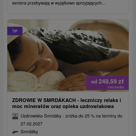
seniora przebywają w wyjątkowo sprzyjających...
TIP
248,59
zł
od
/noc/osoba
ZDROWIE W SMRDÁKACH - leczniczy relaks i
moc minerałów oraz opieka uzdrowiskowa
Uzdrowisko Smrdáky - zniżka do 25 % na terminy do
27.02.2027
Smrdáky