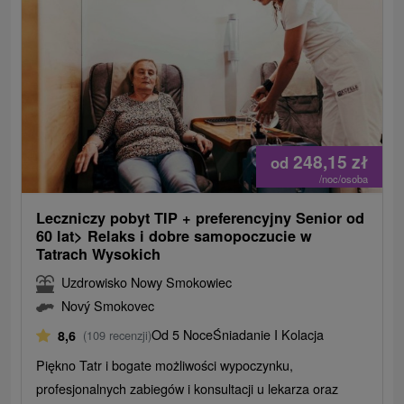
248,15
zł
od
/noc/osoba
Leczniczy pobyt TIP + preferencyjny Senior od
60 lat> Relaks i dobre samopoczucie w
Tatrach Wysokich
Uzdrowisko Nowy Smokowiec
Nový Smokovec
Od 5 Noce
Śniadanie I Kolacja
8,6
(109 recenzji)
Piękno Tatr i bogate możliwości wypoczynku,
profesjonalnych zabiegów i konsultacji u lekarza oraz