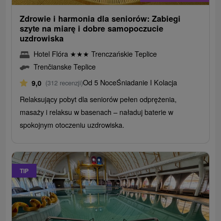
Zdrowie i harmonia dla seniorów: Zabiegi
szyte na miarę i dobre samopoczucie
uzdrowiska
Hotel Flóra
★
★
★
Trenczańskie Teplice
Trenčianske Teplice
Od 5 Noce
Śniadanie I Kolacja
9,0
(312 recenzji)
Relaksujący pobyt dla seniorów pełen odprężenia,
masaży i relaksu w basenach – naładuj baterie w
spokojnym otoczeniu uzdrowiska.
TIP