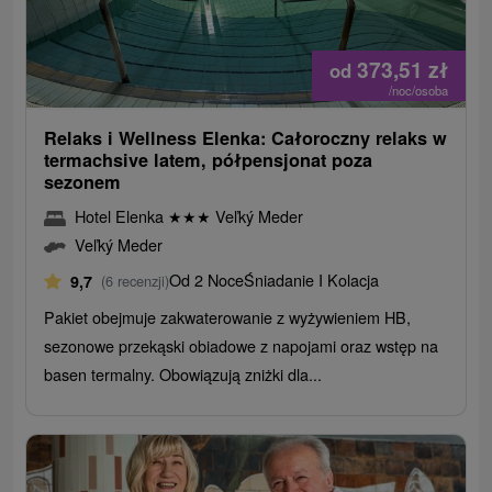
373,51
zł
od
/noc/osoba
Relaks i Wellness Elenka: Całoroczny relaks w
termachsive latem, półpensjonat poza
sezonem
Hotel Elenka
★
★
★
Veľký Meder
Veľký Meder
Od 2 Noce
Śniadanie I Kolacja
9,7
(6 recenzji)
Pakiet obejmuje zakwaterowanie z wyżywieniem HB,
sezonowe przekąski obiadowe z napojami oraz wstęp na
basen termalny. Obowiązują zniżki dla...