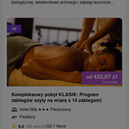
biologicznej, weekendowe animacje i zabiegi lecznicze...
TIP
420,97
zł
od
/noc/osoba
Kompleksowy pobyt KLASIK: Program
zabiegów szyty na miarę z 14 zabiegami
Hotel Máj
★
★
★
Pieszczany
Piešťany
Od 7 Noce
9,0
(89 recenzji)