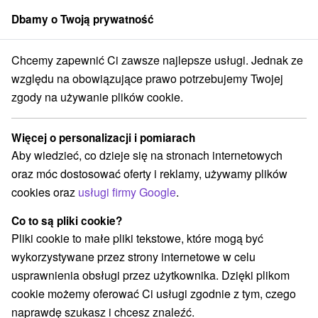
Dbamy o Twoją prywatność
członek grupy
Sorger
Chcemy zapewnić Ci zawsze najlepsze usługi. Jednak ze
Specjalne oferty na Słowacji
Pobyty dla seniorów
względu na obowiązujące prawo potrzebujemy Twojej
zgody na używanie plików cookie.
Pobyty dla seniorów
Więcej o personalizacji i pomiarach
Kategorie
Aby wiedzieć, co dzieje się na stronach internetowych
oraz móc dostosować oferty i reklamy, używamy plików
Wszystkie kategorie
Pobyty z rabatem
(148)
cookies oraz
usługi firmy Google
.
Wellness pobyty
Wyjazdy weekendowe
(217)
(192)
Romantyczne wypady
Pobyty dla seniorów
(56)
(103)
Co to są pliki cookie?
Wakacje rodzinne
(149)
Pliki cookie to małe pliki tekstowe, które mogą być
wykorzystywane przez strony internetowe w celu
usprawnienia obsługi przez użytkownika. Dzięki plikom
Wybierz lokalizację lub datę
cookie możemy oferować Ci usługi zgodnie z tym, czego
naprawdę szukasz i chcesz znaleźć.