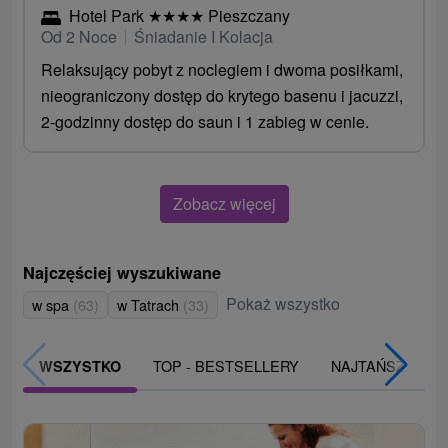
Hotel Park
★
★
★
★
Pieszczany
Od 2 Noce
Śniadanie I Kolacja
Relaksujący pobyt z noclegiem i dwoma posiłkami,
nieograniczony dostęp do krytego basenu i jacuzzi,
2-godzinny dostęp do saun i 1 zabieg w cenie.
Zobacz więcej
Najczęściej wyszukiwane
Pokaż wszystko
w spa
(63)
w Tatrach
(33)
TOP - BESTSELLERY
NAJTAŃSZE
WSZYSTKO