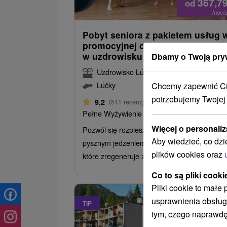
367,7
od
/noc/
Pobyt seniora z pakietem usług 
promocyjnej cenie: Relaks i rela
w uzdrowisku
Dbamy o Twoją pry
Uzdrowisko Lúčky
Lúčky
Chcemy zapewnić Ci 
potrzebujemy Twojej
Od 3 Noce
9,2
(511 recenzji)
Pełne Wyżywienie
Więcej o personaliz
Pozwól się rozpieszczać uzdrawiającą wodą,
Aby wiedzieć, co dzi
pysznym jedzeniem i życzliwym podejściem,
plików cookies oraz
które zregeneruje zarówno ciało, jak i umysł.
Co to są pliki cooki
Pliki cookie to małe
usprawnienia obsług
TIP
tym, czego naprawdę