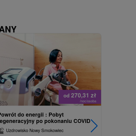
WANY
270,31
zł
od
/noc/osoba
Powrót do energii : Pobyt
Najlepiej
regeneracyjny po pokonaniu COVID
najpopul
korzystn
Uzdrowisko Nowy Smokowiec
INCLUSI