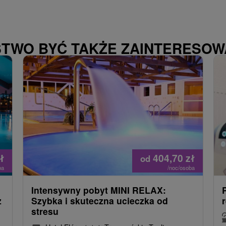
STWO BYĆ TAKŻE ZAINTERESO
ł
404,70
zł
od
ba
/noc/osoba
Intensywny pobyt MINI RELAX:
z
Szybka i skuteczna ucieczka od
stresu