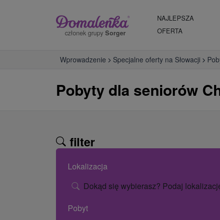
NAJLEPSZA
OFERTA
członek grupy
Sorger
Wprowadzenie
Specjalne oferty na Słowacji
Pob
Pobyty dla seniorów C
filter
Lokalizacja
Dokąd się wybierasz? Podaj lokalizacj
Pobyt