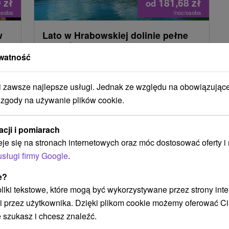
9
zł
181,68
zł
od
osoba
/noc/osoba
w
Lato w Hrabowskiej dolinie pełne
ks
przygód, aktywnego wypoczynku i
rodzinnych spacerów
watność
Hotel Hrabovo
★
★
Hrabovská dolina
Ružomberok
zawsze najlepsze usługi. Jednak ze względu na obowiązując
 zgody na używanie plików cookie.
Od 3 Noce
Śniadanie
9,6
(5 recenzji)
Jedno dziecko do lat 3 jest całkowicie bezpłatne,
acji i pomiarach
a wszystkie dzieci mają dostęp do strefy zabawy
eje się na stronach internetowych oraz móc dostosować oferty 
pełnej gier i rozrywki..
usługi firmy Google
.
e?
 pliki tekstowe, które mogą być wykorzystywane przez strony int
i przez użytkownika. Dzięki plikom cookie możemy oferować Ci
 szukasz i chcesz znaleźć.