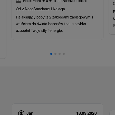
Hotel Flóra
★
★
★
Trenczańskie Teplice
O
Od 2 Noce
Śniadanie I Kolacja
P
Relaksujący pobyt z 2 zabiegami zabiegowymi i
k
wejściem do świata basenów i saun szybko
p
uzupełni Twoje siły i energię.
Jan
18.09.2020