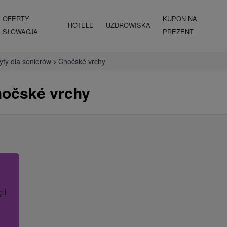
OFERTY
KUPON NA
HOTELE
UZDROWISKA
SŁOWACJA
PREZENT
yty dla seniorów
Chočské vrchy
hočské vrchy
ę lub nazwę hotelu.