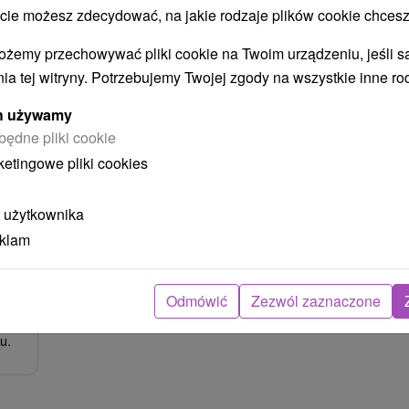
 możesz zdecydować, na jakie rodzaje plików cookie chcesz
ożemy przechowywać pliki cookie na Twoim urządzeniu, jeśli s
ia tej witryny. Potrzebujemy Twojej zgody na wszystkie inne ro
8
zł
ych używamy
osoba
będne pliki cookie
ketingowe pliki cookies
 użytkownika
eklam
Odmówić
Zezwól zaznaczone
dobí
u.