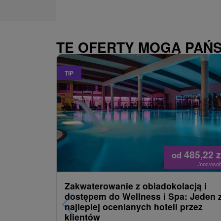
TE OFERTY MOGĄ PAŃ
TIP
485,22
z
od
/noc/oso
Zakwaterowanie z obiadokolacją i
dostępem do Wellness i Spa: Jeden 
najlepiej ocenianych hoteli przez
klientów