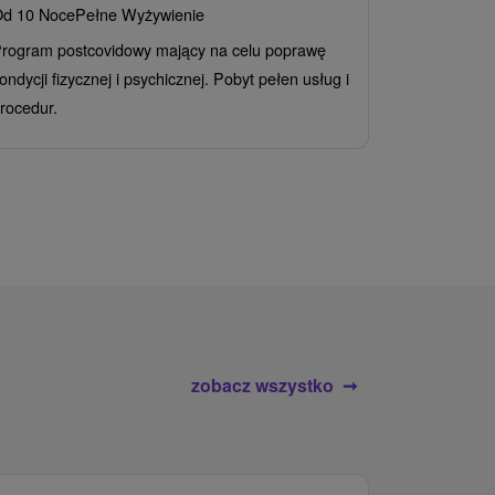
d 10 Noce
Pełne Wyżywienie
Grand 
rogram postcovidowy mający na celu poprawę
Od 2 Noce
A
ondycji fizycznej i psychicznej. Pobyt pełen usług i
Ciesz się z
rocedur.
wrażeń poby
atrakcje wod
zobacz wszystko