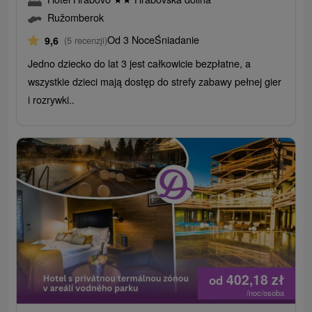
Ružomberok
Od 3 Noce
Śniadanie
9,6
(5 recenzji)
Jedno dziecko do lat 3 jest całkowicie bezpłatne, a
wszystkie dzieci mają dostęp do strefy zabawy pełnej gier
i rozrywki..
402,18
zł
od
/noc/osoba