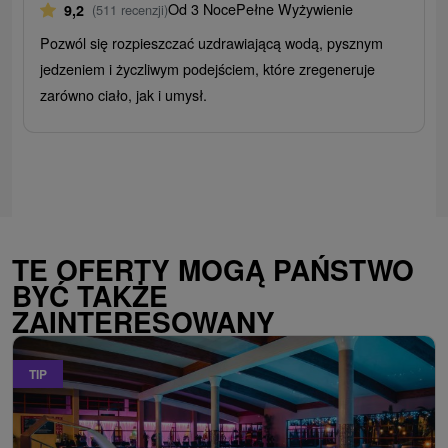
Od 3 Noce
Pełne Wyżywienie
9,2
(511 recenzji)
Pozwól się rozpieszczać uzdrawiającą wodą, pysznym
jedzeniem i życzliwym podejściem, które zregeneruje
zarówno ciało, jak i umysł.
TE OFERTY MOGĄ PAŃSTWO
BYĆ TAKŻE
ZAINTERESOWANY
TIP