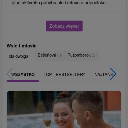
plná aktivního pohybu ale i relaxu a odpočinku.
Zobacz więcej
Wsie i miasta
Bešeňová
(3)
Ružomberok
(2)
dla dwojga
TOP - BESTSELLERY
NAJTAŃSZE
WSZYSTKO