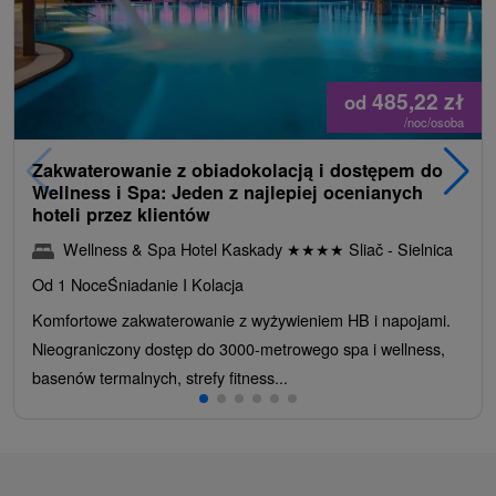
485,22
zł
od
/noc/osoba
Zakwaterowanie z obiadokolacją i dostępem do
Wellness i Spa: Jeden z najlepiej ocenianych
hoteli przez klientów
Wellness & Spa Hotel Kaskady
★
★
★
★
Sliač - Sielnica
Od 1 Noce
Śniadanie I Kolacja
Komfortowe zakwaterowanie z wyżywieniem HB i napojami.
Nieograniczony dostęp do 3000-metrowego spa i wellness,
basenów termalnych, strefy fitness...