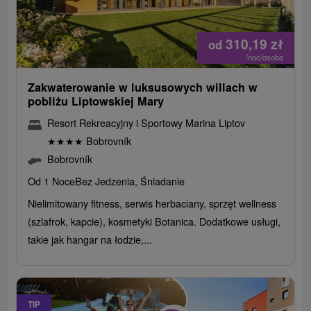
310,19
zł
od
/noc/osoba
Zakwaterowanie w luksusowych willach w
pobliżu Liptowskiej Mary
Resort Rekreacyjny i Sportowy Marina Liptov
★
★
★
★
Bobrovník
Bobrovník
Od 1 Noce
Bez Jedzenia, Śniadanie
Nielimitowany fitness, serwis herbaciany, sprzęt wellness
(szlafrok, kapcie), kosmetyki Botanica. Dodatkowe usługi,
takie jak hangar na łodzie,...
TIP