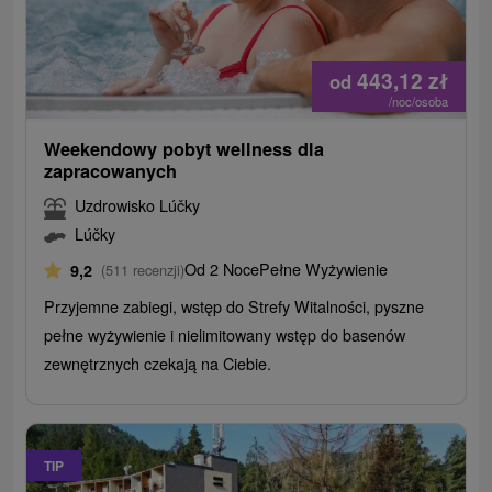
443,12
zł
od
/noc/osoba
Weekendowy pobyt wellness dla
zapracowanych
Uzdrowisko Lúčky
Lúčky
Od 2 Noce
Pełne Wyżywienie
9,2
(511 recenzji)
Przyjemne zabiegi, wstęp do Strefy Witalności, pyszne
pełne wyżywienie i nielimitowany wstęp do basenów
zewnętrznych czekają na Ciebie.
TIP