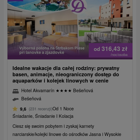
316,43
zł
od
/noc/osoba
Idealne wakacje dla całej rodziny: prywatny
basen, animacje, nieograniczony dostęp do
aquaparków i kolejek linowych w cenie
Hotel Akvamarín
★
★
★
★
Bešeňová
Bešeňová
Od 1 Noce
9,6
(231 recenzji)
Śniadanie, Śniadanie I Kolacja
Ciesz się swoim pobytem i zyskaj karnety
narciarskie/kolejki linowe do ośrodków Jasna i Wysokie