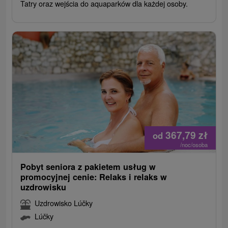
Tatry oraz wejścia do aquaparków dla każdej osoby.
367,79
zł
od
/noc/osoba
Pobyt seniora z pakietem usług w
promocyjnej cenie: Relaks i relaks w
uzdrowisku
Uzdrowisko Lúčky
Lúčky