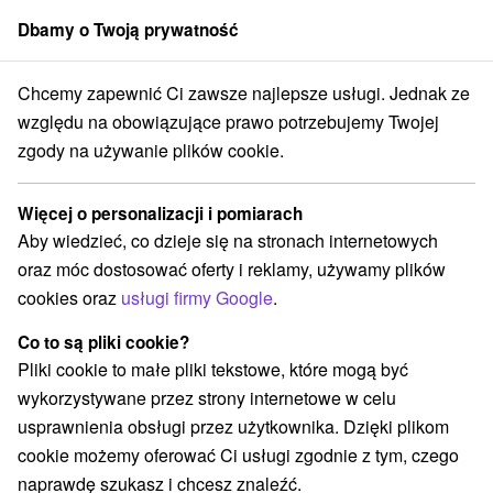
Dbamy o Twoją prywatność
członek grupy
Sorger
Chcemy zapewnić Ci zawsze najlepsze usługi. Jednak ze
Specjalne oferty na Słowacji
Pobyty z rabatem
Chočské vrchy
względu na obowiązujące prawo potrzebujemy Twojej
zgody na używanie plików cookie.
Pobyty z rabatem Chočské vrchy
Więcej o personalizacji i pomiarach
Kategorie
Aby wiedzieć, co dzieje się na stronach internetowych
oraz móc dostosować oferty i reklamy, używamy plików
Wszystkie kategorie
Pobyty z rabatem
(8)
cookies oraz
usługi firmy Google
.
Wellness pobyty
Wyjazdy weekendowe
(7)
(8)
Romantyczne wypady
Pobyty dla seniorów
(3)
(3)
Co to są pliki cookie?
Wakacje rodzinne
(6)
Pliki cookie to małe pliki tekstowe, które mogą być
wykorzystywane przez strony internetowe w celu
usprawnienia obsługi przez użytkownika. Dzięki plikom
Wybierz lokalizację lub datę
cookie możemy oferować Ci usługi zgodnie z tym, czego
naprawdę szukasz i chcesz znaleźć.