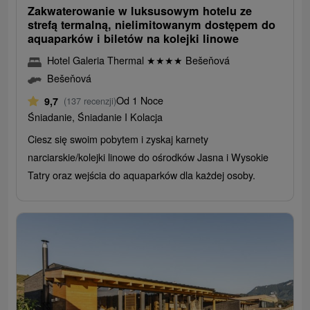
Zakwaterowanie w luksusowym hotelu ze
strefą termalną, nielimitowanym dostępem do
aquaparków i biletów na kolejki linowe
Hotel Galeria Thermal
★
★
★
★
Bešeňová
Bešeňová
Od 1 Noce
9,7
(137 recenzji)
Śniadanie, Śniadanie I Kolacja
Ciesz się swoim pobytem i zyskaj karnety
narciarskie/kolejki linowe do ośrodków Jasna i Wysokie
Tatry oraz wejścia do aquaparków dla każdej osoby.