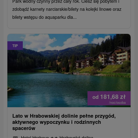
Park wodny czynny przez cały rok. Ciesz się pobytem i
zdobądź karnety narciarskie/bilety na kolejki linowe oraz
bilety wstępu do aquaparku dla...
TIP
181,68
zł
od
/noc/osoba
Lato w Hrabowskiej dolinie pełne przygód,
aktywnego wypoczynku i rodzinnych
spacerów
Hotel Hrabovo
★
★
Hrabovská dolina