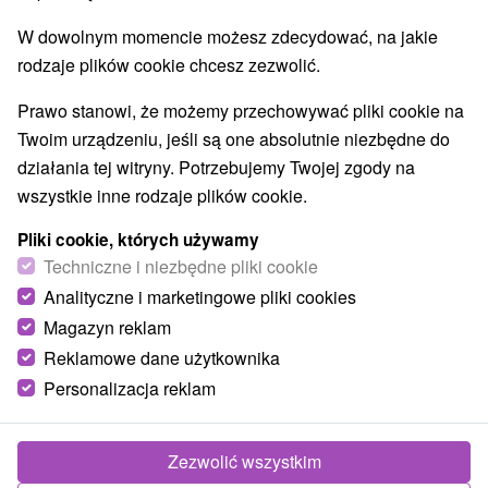
Najlepiej sprzedające
W dowolnym momencie możesz zdecydować, na jakie
rodzaje plików cookie chcesz zezwolić.
1.
Prawo stanowi, że możemy przechowywać pliki cookie na
Twoim urządzeniu, jeśli są one absolutnie niezbędne do
działania tej witryny. Potrzebujemy Twojej zgody na
wszystkie inne rodzaje plików cookie.
443,12
zł
od
Pliki cookie, których używamy
/noc/osoba
Techniczne i niezbędne pliki cookie
Analityczne i marketingowe pliki cookies
Weekendowy pobyt wellness dla
zapracowanych
Magazyn reklam
Reklamowe dane użytkownika
Uzdrowisko Lúčky
Personalizacja reklam
Od 2 Noce
Pełne Wyżywienie
Przyjemne zabiegi, wstęp do Strefy Witalności,
pyszne pełne wyżywienie i nielimitowany wstęp do
Zezwolić wszystkim
basenów zewnętrznych czekają na Ciebie.