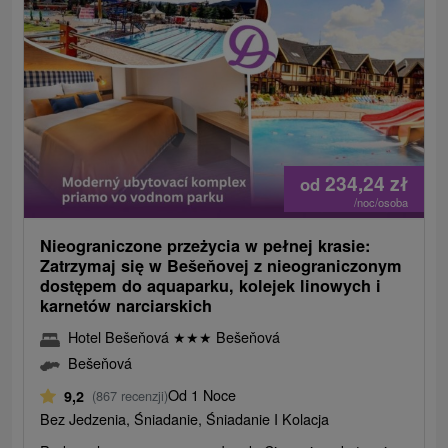
234,24
zł
od
/noc/osoba
Nieograniczone przeżycia w pełnej krasie:
Zatrzymaj się w Bešeňovej z nieograniczonym
dostępem do aquaparku, kolejek linowych i
karnetów narciarskich
Hotel Bešeňová
★
★
★
Bešeňová
Bešeňová
Od 1 Noce
9,2
(867 recenzji)
Bez Jedzenia, Śniadanie, Śniadanie I Kolacja