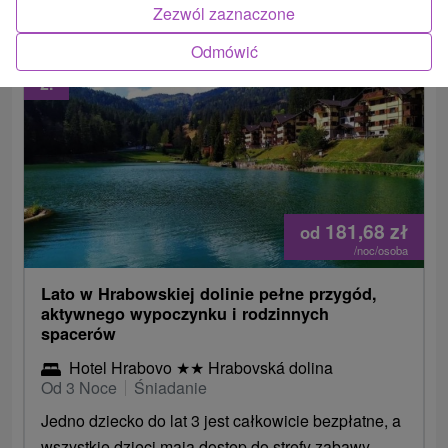
Zezwól zaznaczone
Odmówić
2.
181,68
zł
od
/noc/osoba
Lato w Hrabowskiej dolinie pełne przygód,
aktywnego wypoczynku i rodzinnych
spacerów
Hotel Hrabovo
★
★
Hrabovská dolina
Od 3 Noce
Śniadanie
Jedno dziecko do lat 3 jest całkowicie bezpłatne, a
wszystkie dzieci mają dostęp do strefy zabawy