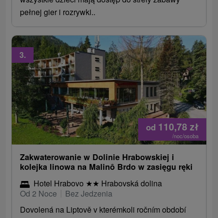
pełnej gier i rozrywki..
3.
110,78
zł
od
/noc/osoba
Zakwaterowanie w Dolinie Hrabowskiej i
kolejka linowa na Malinô Brdo w zasięgu ręki
Hotel Hrabovo
★
★
Hrabovská dolina
Od 2 Noce
Bez Jedzenia
Dovolená na Liptově v kterémkoli ročním období