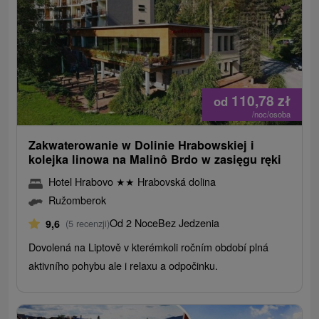
110,78
zł
od
/noc/osoba
Zakwaterowanie w Dolinie Hrabowskiej i
kolejka linowa na Malinô Brdo w zasięgu ręki
Hotel Hrabovo
★
★
Hrabovská dolina
Ružomberok
Od 2 Noce
Bez Jedzenia
9,6
(5 recenzji)
Dovolená na Liptově v kterémkoli ročním období plná
aktivního pohybu ale i relaxu a odpočinku.