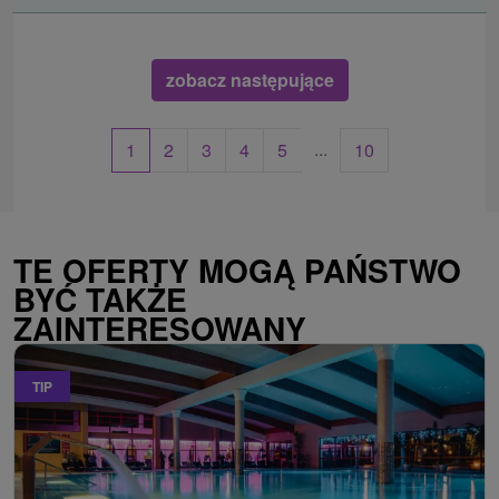
zobacz następujące
...
1
2
3
4
5
10
TE OFERTY MOGĄ PAŃSTWO
BYĆ TAKŻE
ZAINTERESOWANY
TIP