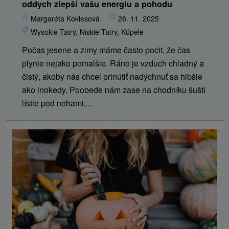
oddych zlepší vašu energiu a pohodu
Margaréta Koklesová
26. 11. 2025
Wysokie Tatry
,
Niskie Tatry
,
Kúpele
Počas jesene a zimy máme často pocit, že čas
plynie nejako pomalšie. Ráno je vzduch chladný a
čistý, akoby nás chcel prinútiť nadýchnuť sa hlbšie
ako inokedy. Poobede nám zase na chodníku šuští
lístie pod nohami,...