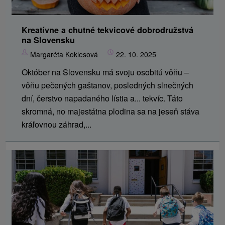
Kreatívne a chutné tekvicové dobrodružstvá
na Slovensku
Margaréta Koklesová
22. 10. 2025
Október na Slovensku má svoju osobitú vôňu –
vôňu pečených gaštanov, posledných slnečných
dní, čerstvo napadaného lístia a... tekvíc. Táto
skromná, no majestátna plodina sa na jeseň stáva
kráľovnou záhrad,...