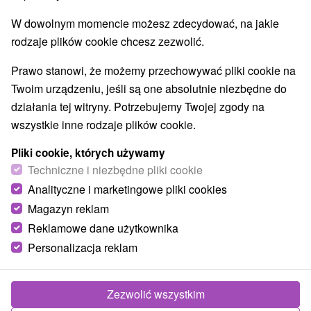
W dowolnym momencie możesz zdecydować, na jakie
rodzaje plików cookie chcesz zezwolić.
Prawo stanowi, że możemy przechowywać pliki cookie na
15 słowackich uzdrowisk na bóle pleców,
Twoim urządzeniu, jeśli są one absolutnie niezbędne do
stawów i układu mięśniowo-szkieletowego
działania tej witryny. Potrzebujemy Twojej zgody na
Ľubomíra Bártová
02. 07. 2026
Kúpele
wszystkie inne rodzaje plików cookie.
Pożegnaj ból: Wielki przegląd uzdrowisk dla
zdrowego kręgosłupa i stawów Czy męczą Cię
Pliki cookie, których używamy
bóle kręgosłupa, stawów lub sztywność po
Techniczne i niezbędne pliki cookie
urazach? Te problemy zdrowotne można
Analityczne i marketingowe pliki cookies
rozwiązywać na wiele sposobów. Jedną z
Magazyn reklam
niezwykle...
Reklamowe dane użytkownika
Personalizacja reklam
Zezwolić wszystkim