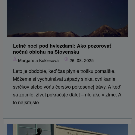
Letné noci pod hviezdami: Ako pozorovať
nočnú oblohu na Slovensku
Margaréta Koklesová
26. 08. 2025
Leto je obdobie, keď čas plynie trošku pomalšie.
Môžeme si vychutnávať západy slnka, cvrlikanie
svrčkov alebo vôňu čerstvo pokosenej trávy. A keď
sa zotmie, život pokračuje ďalej – nie ako v zime. A
to najkrajšie...