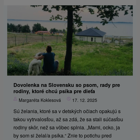
Dovolenka na Slovensku so psom, rady pre
rodiny, ktoré chcú psíka pre dieťa
Margaréta Koklesová
17. 12. 2025
Sú želania, ktoré sa v detských očiach opakujú s
takou vytrvalosťou, až sa zdá, že sa stali súčasťou
rodiny skôr, než sa vôbec splnia. „Mami, ocko, ja
by som si želal/a psíka.“ Znie to potichu pred