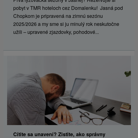
pobyt v TMR hoteloch cez Domalenku! Jasná pod
Chopkom je pripravená na zimnú sezónu
2025/2026 a my sme si ju minulý rok neskutočne
užili – upravené zjazdovky, pohodové...
Cítite sa unavení? Zistite, ako správny