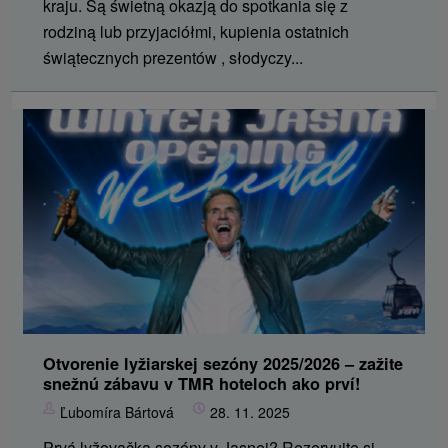
kraju. Są świetną okazją do spotkania się z
rodziną lub przyjaciółmi, kupienia ostatnich
świątecznych prezentów , słodyczy...
Otvorenie lyžiarskej sezóny 2025/2026 – zažite
snežnú zábavu v TMR hoteloch ako prví!
Ľubomíra Bártová
28. 11. 2025
Prvá lyžovačka sezóny v Jasnej? Rezervujte si