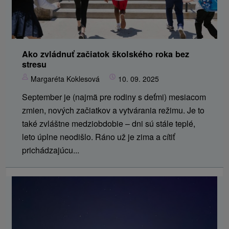
Ako zvládnuť začiatok školského roka bez
stresu
Margaréta Koklesová
10. 09. 2025
September je (najmä pre rodiny s deťmi) mesiacom
zmien, nových začiatkov a vytvárania režimu. Je to
také zvláštne medziobdobie – dni sú stále teplé,
leto úplne neodišlo. Ráno už je zima a cítiť
prichádzajúcu...