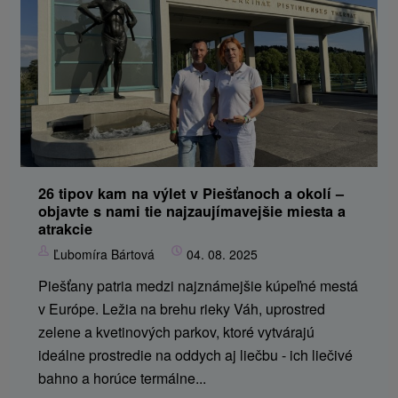
26 tipov kam na výlet v Piešťanoch a okolí –
objavte s nami tie najzaujímavejšie miesta a
atrakcie
Ľubomíra Bártová
04. 08. 2025
Piešťany patria medzi najznámejšie kúpeľné mestá
v Európe. Ležia na brehu rieky Váh, uprostred
zelene a kvetinových parkov, ktoré vytvárajú
ideálne prostredie na oddych aj liečbu - ich liečivé
bahno a horúce termálne...