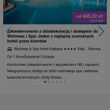
485,22
zł
od
/noc/osoba
Zakwaterowanie z obiadokolacją i dostępem do
Wellness i Spa: Jeden z najlepiej ocenianych
hoteli przez klientów
Wellness & Spa Hotel Kaskady
★
★
★
★
Sliač - Sielnica
Od 1 Noce
Śniadanie I Kolacja
Komfortowe zakwaterowanie z wyżywieniem HB i napojami.
Nieograniczony dostęp do 3000-metrowego spa i wellness,
basenów termalnych, strefy fitness...