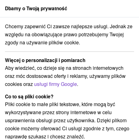
Dbamy o Twoją prywatność
członek grupy
Sorger
Chcemy zapewnić Ci zawsze najlepsze usługi. Jednak ze
Blog
względu na obowiązujące prawo potrzebujemy Twojej
zgody na używanie plików cookie.
Blog
Więcej o personalizacji i pomiarach
Kategorie
Aby wiedzieć, co dzieje się na stronach internetowych
oraz móc dostosować oferty i reklamy, używamy plików
Wszystkie kategorie
Gorset
Wysokie Tatry
(19)
(18)
cookies oraz
usługi firmy Google
.
Niskie Tatry
Koronawirus
Kúpele
(14)
(1)
(7)
Co to są pliki cookie?
Pliki cookie to małe pliki tekstowe, które mogą być
wykorzystywane przez strony internetowe w celu
usprawnienia obsługi przez użytkownika. Dzięki plikom
cookie możemy oferować Ci usługi zgodnie z tym, czego
naprawdę szukasz i chcesz znaleźć.