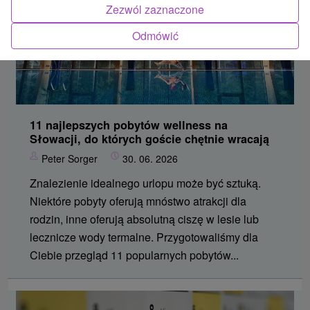
Zezwól zaznaczone
Odmówić
11 najlepszych pobytów wellness na
Słowacji, do których goście chętnie wracają
Peter Sorger
30. 06. 2026
Znalezienie idealnego urlopu może być sztuką.
Niektóre pobyty oferują mnóstwo atrakcji dla
rodzin, inne oferują absolutną ciszę w lesie lub
lecznicze wody termalne. Przygotowaliśmy dla
Ciebie przegląd 11 popularnych pobytów...