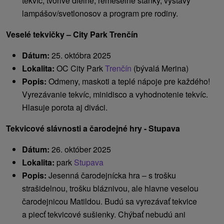
tekvíc, tvorivé dielne, remeselné stánky, výstavy
lampášov/svetlonosov a program pre rodiny.
Veselé tekvičky – City Park Trenčín
Dátum:
25. októbra 2025
Lokalita:
OC City Park
Trenčín
(bývalá Merina)
Popis:
Odmeny, maskoti a teplé nápoje pre každého!
Vyrezávanie tekvíc, minidisco a vyhodnotenie tekvíc.
Hlasuje porota aj diváci.
Tekvicové slávnosti a čarodejné hry - Stupava
Dátum:
26. október 2025
Lokalita:
park
Stupava
Popis:
Jesenná čarodejnícka hra – s trošku
strašidelnou, trošku bláznivou, ale hlavne veselou
čarodejnicou Matildou. Budú sa vyrezávať tekvice
a piecť tekvicové sušienky. Chýbať nebudú ani