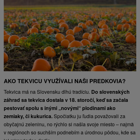
AKO TEKVICU VYUŽÍVALI NAŠI PREDKOVIA?
Tekvica má na Slovensku dlhú tradíciu.
Do slovenských
záhrad sa tekvica dostala v 18. storočí, keď sa začala
pestovať spolu s inými „novými“ plodinami ako
zemiaky, či kukurica.
Spočiatku ju ľudia považovali za
obyčajnú zeleninu, no rýchlo si našla svoje miesto – najmä
v regiónoch so suchším podnebím a úrodnou pôdou, kde sa