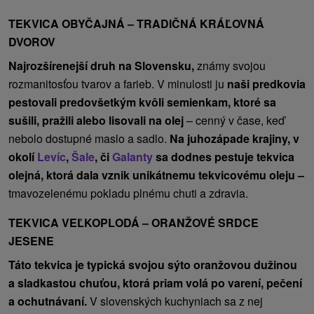
TEKVICA OBYČAJNÁ – TRADIČNÁ KRÁĽOVNÁ
DVOROV
Najrozšírenejší druh na Slovensku,
známy svojou
rozmanitosťou tvarov a farieb. V minulosti ju
naši predkovia
pestovali predovšetkým kvôli semienkam, ktoré sa
sušili, pražili alebo lisovali na olej
– cenný v čase, keď
nebolo dostupné maslo a sadlo.
Na juhozápade krajiny, v
okolí
Levíc
,
Šale
, či
Galanty
sa dodnes pestuje tekvica
olejná, ktorá dala vznik unikátnemu tekvicovému oleju –
tmavozelenému pokladu plnému chuti a zdravia.
TEKVICA VEĽKOPLODÁ – ORANŽOVÉ SRDCE
JESENE
Táto tekvica je typická svojou sýto oranžovou dužinou
a sladkastou chuťou, ktorá priam volá po varení, pečení
a ochutnávaní.
V slovenských kuchyniach sa z nej