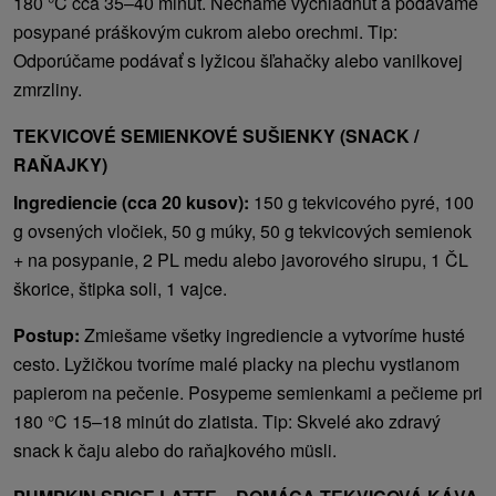
180 °C cca 35–40 minút. Necháme vychladnúť a podávame
posypané práškovým cukrom alebo orechmi. Tip:
Odporúčame podávať s lyžicou šľahačky alebo vanilkovej
zmrzliny.
TEKVICOVÉ SEMIENKOVÉ SUŠIENKY (SNACK /
RAŇAJKY)
Ingrediencie (cca 20 kusov):
150 g tekvicového pyré, 100
g ovsených vločiek, 50 g múky, 50 g tekvicových semienok
+ na posypanie, 2 PL medu alebo javorového sirupu, 1 ČL
škorice, štipka soli, 1 vajce.
Postup:
Zmiešame všetky ingrediencie a vytvoríme husté
cesto. Lyžičkou tvoríme malé placky na plechu vystlanom
papierom na pečenie. Posypeme semienkami a pečieme pri
180 °C 15–18 minút do zlatista. Tip: Skvelé ako zdravý
snack k čaju alebo do raňajkového müsli.