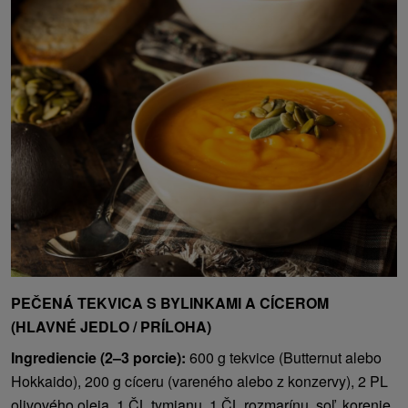
PEČENÁ TEKVICA S BYLINKAMI A CÍCEROM
(HLAVNÉ JEDLO / PRÍLOHA)
Ingrediencie (2–3 porcie):
600 g tekvice (Butternut alebo
Hokkaido), 200 g cíceru (vareného alebo z konzervy), 2 PL
olivového oleja, 1 ČL tymianu, 1 ČL rozmarínu, soľ, korenie,