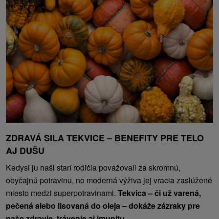
ZDRAVÁ SILA TEKVICE – BENEFITY PRE TELO
AJ DUŠU
Kedysi ju naši starí rodičia považovali za skromnú,
obyčajnú potravinu, no moderná výživa jej vracia zaslúžené
miesto medzi superpotravinami.
Tekvica – či už varená,
pečená alebo lisovaná do oleja – dokáže zázraky pre
naše zdravie, trávenie aj imunitu.