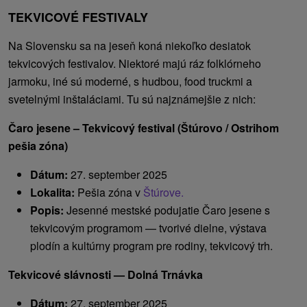
TEKVICOVÉ FESTIVALY
Na Slovensku sa na jeseň koná niekoľko desiatok
tekvicových festivalov. Niektoré majú ráz folklórneho
jarmoku, iné sú moderné, s hudbou, food truckmi a
svetelnými inštaláciami. Tu sú najznámejšie z nich:
Čaro jesene – Tekvicový festival (Štúrovo / Ostrihom
pešia zóna)
Dátum:
27. september 2025
Lokalita:
Pešia zóna v
Štúrove.
Popis:
Jesenné mestské podujatie Čaro jesene s
tekvicovým programom — tvorivé dielne, výstava
plodín a kultúrny program pre rodiny, tekvicový trh.
Tekvicové slávnosti — Dolná Trnávka
Dátum:
27. september 2025