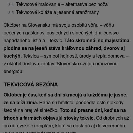
Tekvicové maľovanie – alternatíva bez noža
Tekvicové koláže a jesenné aranžmány
Október na Slovensku má svoju osobitú vôňu – vôňu
pečených gaštanov, posledných slnečných dní, čerstvo
napadaného lístia a... tekvíc.
Táto skromná, no majestátna
plodina sa na jeseň stáva kráľovnou záhrad, dvorov aj
kuchýň.
Tekvica – symbol hojnosti, úrody a tepla domova –
v októbri doslova zaplaví Slovensko svojou oranžovou
energiou.
TEKVICOVÁ SEZÓNA
Október je čas, keď sa dni skracujú a každému je jasné,
že sa blíži zima.
Rána sú hmlisté, poobedia ešte niekedy
štedré na hrejivé slniečko.
Toto sú presne dni, keď sa na
trhoch a farmách objavujú stovky tekvíc.
Od drobných až
po obrovské exempláre, ktoré sa dostanú aj do večerného