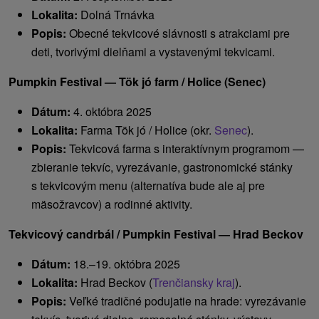
Lokalita:
Dolná Trnávka
Popis:
Obecné tekvicové slávnosti s atrakciami pre
deti, tvorivými dielňami a vystavenými tekvicami.
Pumpkin Festival — Tök jó farm / Holice (Senec)
Dátum:
4. októbra 2025
Lokalita:
Farma Tök jó / Holice (okr.
Senec
).
Popis:
Tekvicová farma s interaktívnym programom —
zbieranie tekvíc, vyrezávanie, gastronomické stánky
s tekvicovým menu (alternatíva bude ale aj pre
mäsožravcov) a rodinné aktivity.
Tekvicový candrbál / Pumpkin Festival — Hrad Beckov
Dátum:
18.–19. októbra 2025
Lokalita:
Hrad Beckov (
Trenčiansky kraj
).
Popis:
Veľké tradičné podujatie na hrade: vyrezávanie