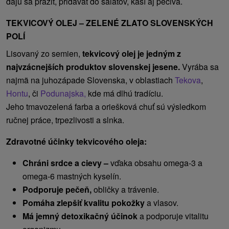
dajú sa pražiť, pridávať do šalátov, kaší aj pečiva.
TEKVICOVÝ OLEJ – ZELENÉ ZLATO SLOVENSKÝCH
POLÍ
Lisovaný zo semien,
tekvicový olej je jedným z
najvzácnejších produktov slovenskej jesene.
Vyrába sa
najmä na juhozápade Slovenska, v oblastiach
Tekova
,
Hontu
, či
Podunajska,
kde má dlhú tradíciu.
Jeho tmavozelená farba a oriešková chuť sú výsledkom
ručnej práce, trpezlivosti a slnka.
Zdravotné účinky tekvicového oleja:
Chráni srdce a cievy –
vďaka obsahu omega-3 a
omega-6 mastných kyselín.
Podporuje pečeň,
obličky a trávenie.
Pomáha zlepšiť kvalitu pokožky
a vlasov.
Má jemný detoxikačný účinok
a podporuje vitalitu