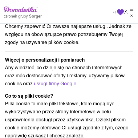
Dbamy o Twoją prywatność
członek grupy
Sorger
Chcemy zapewnić Ci zawsze najlepsze usługi. Jednak ze
Blog
Kreatívne a chutné tekvicové dobrodružstvá na Slovensku
względu na obowiązujące prawo potrzebujemy Twojej
KREATÍVNE A CHUTNÉ
zgody na używanie plików cookie.
TEKVICOVÉ
Więcej o personalizacji i pomiarach
DOBRODRUŽSTVÁ NA
Aby wiedzieć, co dzieje się na stronach internetowych
SLOVENSKU
oraz móc dostosować oferty i reklamy, używamy plików
cookies oraz
usługi firmy Google
.
Co to są pliki cookie?
Pliki cookie to małe pliki tekstowe, które mogą być
wykorzystywane przez strony internetowe w celu
usprawnienia obsługi przez użytkownika. Dzięki plikom
cookie możemy oferować Ci usługi zgodnie z tym, czego
naprawdę szukasz i chcesz znaleźć.