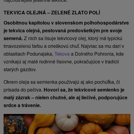
TEKVICA OLEJNÁ – ZELENÉ ZLATO POLÍ
Osobitnou kapitolou v slovenskom poľnohospodárstve
je tekvica olejná, pestovaná predovšetkým pre svoje
semená.
Z nich sa lisuje tekvicový olej, ktorý má typickú
tmavozelenú farbu a orieškovú chuť. Najviac sa mu darí v
oblastiach Podunajska,
Tekova
a Dolného Pohronia, kde
vznikajú aj malé rodinné lisovne, pokračujúce v tradícii
starých gazdov.
Okrem oleja sa semienka používajú aj ako pochúťka, či
prísada do pečiva.
Hovorí sa, že tekvicové semienko je
malý zázrak – nielen chutné, ale aj liečivé, podporujúce
srdce a trávenie.