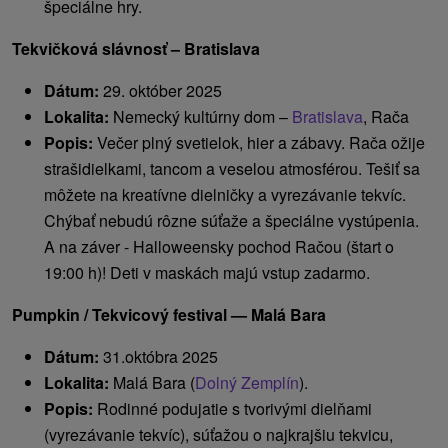
špeciálne hry.
Tekvičková slávnosť – Bratislava
Dátum:
29. október 2025
Lokalita:
Nemecký kultúrny dom –
Bratislava
, Rača
Popis:
Večer plný svetielok, hier a zábavy. Rača ožije
strašidielkami, tancom a veselou atmosférou. Tešiť sa
môžete na kreatívne dielničky a vyrezávanie tekvíc.
Chýbať nebudú rôzne súťaže a špeciálne vystúpenia.
A na záver - Halloweensky pochod Račou (štart o
19:00 h)! Deti v maskách majú vstup zadarmo.
Pumpkin / Tekvicový festival — Malá Bara
Dátum:
31.októbra 2025
Lokalita:
Malá Bara (
Dolný Zemplín
).
Popis:
Rodinné podujatie s tvorivými dielňami
(vyrezávanie tekvíc), súťažou o najkrajšiu tekvicu,