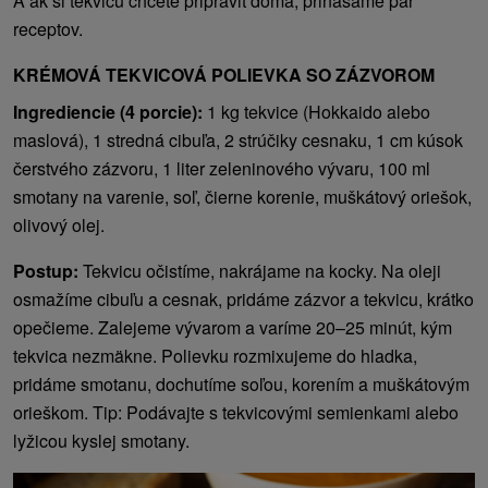
A ak si tekvicu chcete pripraviť doma, prinášame pár
receptov.
KRÉMOVÁ TEKVICOVÁ POLIEVKA SO ZÁZVOROM
Ingrediencie (4 porcie):
1 kg tekvice (Hokkaido alebo
maslová), 1 stredná cibuľa, 2 strúčiky cesnaku, 1 cm kúsok
čerstvého zázvoru, 1 liter zeleninového vývaru, 100 ml
smotany na varenie, soľ, čierne korenie, muškátový oriešok,
olivový olej.
Postup:
Tekvicu očistíme, nakrájame na kocky. Na oleji
osmažíme cibuľu a cesnak, pridáme zázvor a tekvicu, krátko
opečieme. Zalejeme vývarom a varíme 20–25 minút, kým
tekvica nezmäkne. Polievku rozmixujeme do hladka,
pridáme smotanu, dochutíme soľou, korením a muškátovým
orieškom. Tip: Podávajte s tekvicovými semienkami alebo
lyžicou kyslej smotany.