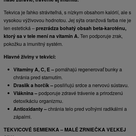
Tekvica je ľahko stráviteľná, s nízkym obsahom kalórií, ale s
vysokou výživovou hodnotou. Jej sýta oranžová farba nie je
len estetická –
prezrádza bohatý obsah beta-karoténu,
ktorý sa v tele mení na vitamín A.
Ten podporuje zrak,
pokožku a imunitný systém.
Hlavné živiny v tekvici:
Vitamíny A, C, E –
pomáhajú regenerovať bunky a
chránia pred starnutím.
Draslík a horčík –
posilňujú srdce a nervovú sústavu.
Vláknina –
podporuje zdravé trávenie a prirodzenú
detoxikáciu organizmu.
Antioxidanty –
chránia telo pred voľnými radikálmi a
zápalmi.
TEKVICOVÉ SEMIENKA – MALÉ ZRNIEČKA VEĽKEJ