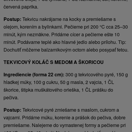
červená paprika.
Postup:
Tekvicu nakrájame na kocky a premiešame s
olejom, korením a bylinkami. Pečieme pri 200 °C cca 25–30
minút, kým nezmäkne. Pridáme cícer a pečieme ešte 10
minút. Podávame teplé ako hlavné jedlo alebo prílohu. Tip:
Dochutiť môžeme balzamikovým octom alebo posypať fetou.
TEKVICOVÝ KOLÁČ S MEDOM A ŠKORICOU
Ingrediencie (forma 22 cm):
300 g tekvicového pyré, 150 g
hladkej múky, 100 g cukru, 50 g masla, 2 vajcia, 1 ČL
škorice, štipka muškátového orieška, 1 ČL prášku do
pečiva.
Postup:
Tekvicové pyré zmiešame s maslom, cukrom a
vajcami. Pridáme múku, korenie a prášok do pečiva, dobre
premiešame. Nalejeme do vymastenej formy a pečieme pri