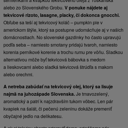
semienkami a kvapkou tekvicového oleja z Toskánska
alebo zo Slovenského Grobu.
V ponuke nájdete aj
tekvicové rizoto, lasagne, placky, či dokonca gnocchi.
Obľube sa teší aj tekvicový koláč – pumpkin pie v
americkom štýle, ktorý sa postupne udomácňuje aj v našich
domácnostiach. No slovenské gazdinky ho často upravujú
podľa seba – namiesto smotany pridajú tvaroh, namiesto
korenia perníkové korenie a trochu rumu pre vôňu. Sladkou
alternatívou môže byť tekvicová bábovka s medom
a lieskovcami alebo sladká tekvicová štrúdľa s makom
alebo orechmi.
A netreba zabúdať na tekvicový olej, ktorý sa lisuje
najmä na juhozápade Slovenska.
Je tmavozelený,
aromatický a patrí k najzdravším tukom vôbec. Len pár
kvapiek na šalát, či pečenú zeleninu dokáže premeniť
obyčajné jedlo na delikatesu.