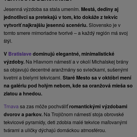
Jesenná výzdoba sa stala umením.
Mestá, dediny aj
jednotlivci sa pretekajú v tom, kto dokáže z tekvíc
vytvoriť najkrajšiu jesennú scenériu.
Slovensko je v
tomto smere mimoriadne tvorivé – a každý región má svoj
štýl.
V
Bratislave
dominujú elegantné, minimalistické
výzdoby.
Na Hlavnom námestí a v okolí Michalskej brány
sa objavujú decentné aranžmány so sviečkami, sušenými
kvetmi a bielymi tekvicami.
Staré Mesto sa v októbri mení
na galériu pod holým nebom, kde sa oranžová mieša so
zlatou a hnedou.
Trnava
sa zas môže pochváliť
romantickými výzdobami
dvorov a parkov.
Na Trojičnom námestí stoja obrovské
tekvicové pyramídy, deti zdobia malé tekvice maľovanými
tvárami a uličky dýchajú domáckou atmosférou.