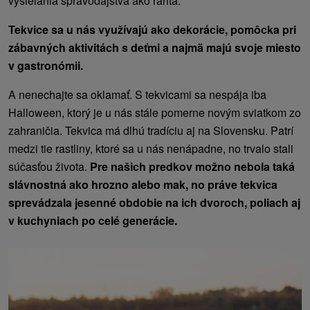
vysielania spravodajstva ako rarita.
Tekvice sa u nás využívajú ako dekorácie, pomôcka pri
zábavných aktivitách s deťmi a najmä majú svoje miesto
v gastronómii.
A nenechajte sa oklamať. S tekvicami sa nespája iba
Halloween, ktorý je u nás stále pomerne novým sviatkom zo
zahraničia. Tekvica má dlhú tradíciu aj na Slovensku. Patrí
medzi tie rastliny, ktoré sa u nás nenápadne, no trvalo stali
súčasťou života.
Pre našich predkov možno nebola taká
slávnostná ako hrozno alebo mak, no práve tekvica
sprevádzala jesenné obdobie na ich dvoroch, poliach aj
v kuchyniach po celé generácie.