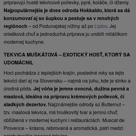
pripravujú husté tekvicové polievky, pyré, koláče, či džemy.
Najpopulárnejšia je dnes odroda Hokkaido, ktorá sa dá
konzumovať aj so šupkou a pestuje sa v mnohých
regiónoch
– od Podunajskej nížiny až po
Liptov
. Jej
oriešková chuť a jednoduchá príprava ju urobili miláčikom
modernej kuchyne.
TEKVICA MUŠKÁTOVÁ – EXOTICKÝ HOSŤ, KTORÝ SA
UDOMÁCNIL
Hoci pochádza z teplejších krajín, posledné roky sa tejto
tekvici darí aj na Slovensku – najmä na juhu, kde je slnko a
úrodná pôda.
Jej vôňa je jemne ovocná, dužina pevná a
maslová, ideálna na prípravu krémových polievok, či
sladkých dezertov.
Najznámejšie odrody sú Butternut –
tzv. maslová tekvica, má hruškovitý tvar a jemnú chuť;
obľúbená v modernej kuchyni i reštauráciách. Muscat de
Provence – krásna, rebrovaná a aromatická, patrí medzi
najchutnejšie jesenné tekvice.