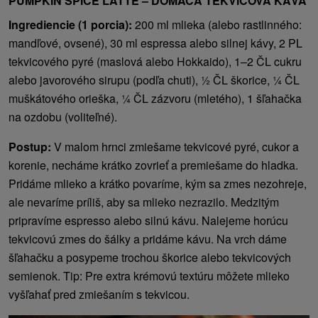
PUMPKIN SPICE LATTE – DOMÁCA TEKVICOVÁ KÁVA
Ingrediencie (1 porcia):
200 ml mlieka (alebo rastlinného:
mandľové, ovsené), 30 ml espressa alebo silnej kávy, 2 PL
tekvicového pyré (maslová alebo Hokkaido), 1–2 ČL cukru
alebo javorového sirupu (podľa chuti), ½ ČL škorice, ¼ ČL
muškátového orieška, ¼ ČL zázvoru (mletého), 1 šľahačka
na ozdobu (voliteľné).
Postup:
V malom hrnci zmiešame tekvicové pyré, cukor a
korenie, necháme krátko zovrieť a premiešame do hladka.
Pridáme mlieko a krátko povaríme, kým sa zmes nezohreje,
ale nevaríme príliš, aby sa mlieko nezrazilo. Medzitým
pripravíme espresso alebo silnú kávu. Nalejeme horúcu
tekvicovú zmes do šálky a pridáme kávu. Na vrch dáme
šľahačku a posypeme trochou škorice alebo tekvicových
semienok. Tip: Pre extra krémovú textúru môžete mlieko
vyšľahať pred zmiešaním s tekvicou.