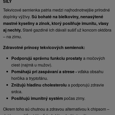
SILY
Tekvicové semienka patria medzi najhodnotnejšie prírodné
doplnky výživy.
Sú bohaté na bielkoviny, nenasýtené
mastné kyseliny a zinok, ktorý posilňuje imunitu, vlasy
aj nechty.
Staré gazdiné ich dávali sušiť už koncom októbra
– na zimu.
Zdravotné prínosy tekvicových semienok:
Podporujú správnu funkciu prostaty
a močových
ciest (najmä u mužov).
Pomáhajú pri zaspávaní a strese -
vďaka obsahu
horčíka a tryptofánu.
Znižujú hladinu cholesterolu
a podporujú zdravie
srdca.
Posilňujú imunitný systém
počas zimy.
Okrem toho sú chutnou a zdravou alternatívou k chipsom –