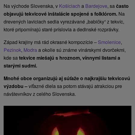
Na východe Slovenska, v
Košiciach
a
Bardejove
, sa
často
objavujú tekvicové inštalácie spojené s folklórom.
Na
drevených laviciach sedia vyrezávané „babičky“ z tekvíc,
ktoré pripomínajú staré príslovia a dedinské rozprávky.
Západ krajiny má rád okrasné kompozície –
Smolenice
,
Pezinok
,
Modra
a okolie sú známe vinárskymi dvorčekmi,
kde sa
tekvice miešajú s hroznom, vínnymi listami a
starými sudmi.
Mnohé obce organizujú aj súťaže o najkrajšiu tekvicovú
výzdobu –
víťazné diela sa potom stávajú atrakciou pre
návštevníkov z celého Slovenska.