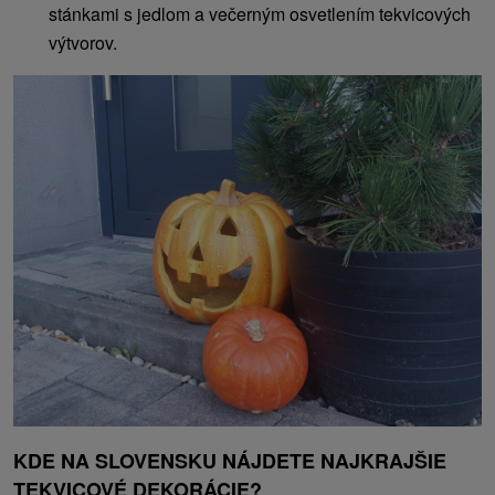
stánkami s jedlom a večerným osvetlením tekvicových
výtvorov.
KDE NA SLOVENSKU NÁJDETE NAJKRAJŠIE
TEKVICOVÉ DEKORÁCIE?