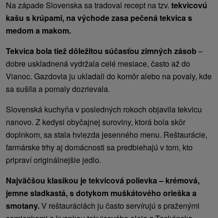
Na západe Slovenska sa tradoval recept na tzv.
tekvicovú
kašu s krúpami, na východe zasa pečená tekvica s
medom a makom.
Tekvica bola tiež dôležitou súčasťou zimných zásob
–
dobre uskladnená vydržala celé mesiace, často až do
Vianoc. Gazdovia ju ukladali do komôr alebo na povaly, kde
sa sušila a pomaly dozrievala.
Slovenská kuchyňa v posledných rokoch objavila tekvicu
nanovo. Z kedysi obyčajnej suroviny, ktorá bola skôr
doplnkom, sa stala hviezda jesenného menu. Reštaurácie,
farmárske trhy aj domácnosti sa predbiehajú v tom, kto
pripraví originálnejšie jedlo.
Najväčšou klasikou je tekvicová polievka – krémová,
jemne sladkastá, s dotykom muškátového orieška a
smotany.
V reštauráciách ju často servírujú s praženými