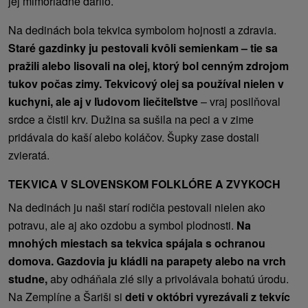
jej mimoriadne darilo.
Na dedinách bola tekvica symbolom hojnosti a zdravia.
Staré gazdinky ju pestovali kvôli semienkam – tie sa
pražili alebo lisovali na olej, ktorý bol cenným zdrojom
tukov počas zimy. Tekvicový olej sa používal nielen v
kuchyni, ale aj v ľudovom liečiteľstve
– vraj posilňoval
srdce a čistil krv. Dužina sa sušila na peci a v zime
pridávala do kaší alebo koláčov. Šupky zase dostali
zvieratá.
TEKVICA V SLOVENSKOM FOLKLÓRE A ZVYKOCH
Na dedinách ju naši starí rodičia pestovali nielen ako
potravu, ale aj ako ozdobu a symbol plodnosti.
Na
mnohých miestach sa tekvica spájala s ochranou
domova. Gazdovia ju kládli na parapety alebo na vrch
studne,
aby odháňala zlé sily a privolávala bohatú úrodu.
Na Zemplíne a Šariši si
deti v októbri vyrezávali z tekvíc