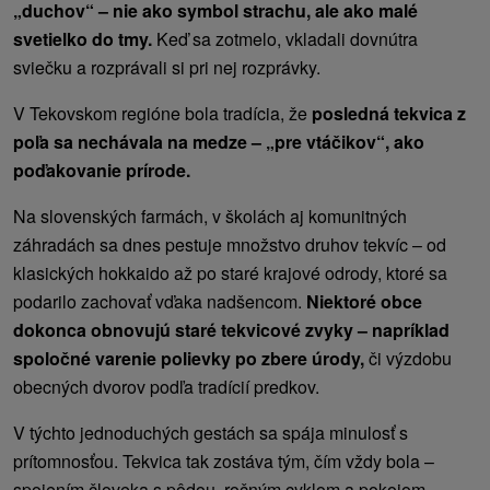
„duchov“ – nie ako symbol strachu, ale ako malé
svetielko do tmy.
Keď sa zotmelo, vkladali dovnútra
sviečku a rozprávali si pri nej rozprávky.
V Tekovskom regióne bola tradícia, že
posledná tekvica z
poľa sa nechávala na medze – „pre vtáčikov“, ako
poďakovanie prírode.
Na slovenských farmách, v školách aj komunitných
záhradách sa dnes pestuje množstvo druhov tekvíc – od
klasických hokkaido až po staré krajové odrody, ktoré sa
podarilo zachovať vďaka nadšencom.
Niektoré obce
dokonca obnovujú staré tekvicové zvyky – napríklad
spoločné varenie polievky po zbere úrody,
či výzdobu
obecných dvorov podľa tradícií predkov.
V týchto jednoduchých gestách sa spája minulosť s
prítomnosťou. Tekvica tak zostáva tým, čím vždy bola –
spojením človeka s pôdou, ročným cyklom a pokojom