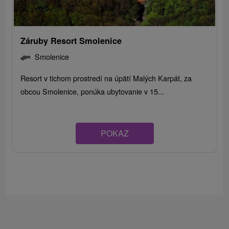
Záruby Resort Smolenice
Smolenice
Resort v tichom prostredí na úpätí Malých Karpát, za
obcou Smolenice, ponúka ubytovanie v 15...
POKAZ