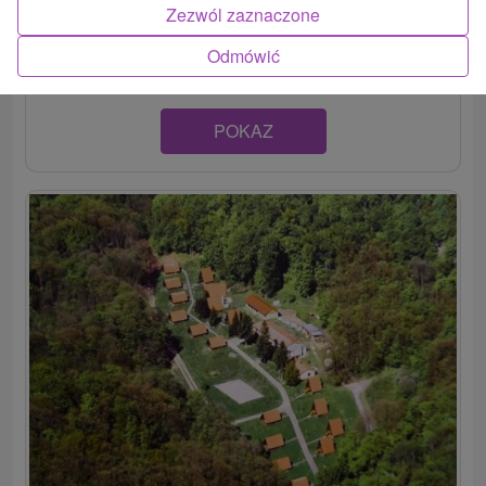
Zezwól zaznaczone
Penzión v krásnom prostredí Malých Karpát, v malebnej
obci Smolenice, ponúka ubytovanie v 2 izbách a...
Odmówić
POKAZ