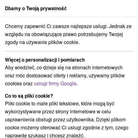
Dbamy o Twoją prywatność
członek grupy
Sorger
Chcemy zapewnić Ci zawsze najlepsze usługi. Jednak ze
anie na Słowacji
Západné Slovensko
Trnavský kraj
Smolenice
względu na obowiązujące prawo potrzebujemy Twojej
zgody na używanie plików cookie.
Zakwaterowanie na Słowacji
Smolenice
Więcej o personalizacji i pomiarach
Aby wiedzieć, co dzieje się na stronach internetowych
Kategorie
oraz móc dostosować oferty i reklamy, używamy plików
cookies oraz
usługi firmy Google
.
Wszystkie kategorie
Chaty na prenájom
(1)
Penzióny
(1)
Co to są pliki cookie?
Pliki cookie to małe pliki tekstowe, które mogą być
wykorzystywane przez strony internetowe w celu
Wybierz lokalizację lub datę
usprawnienia obsługi przez użytkownika. Dzięki plikom
cookie możemy oferować Ci usługi zgodnie z tym, czego
NAJTAŃSZE
NAJDROŻSZE
NA PO
WSZYSTKO
naprawdę szukasz i chcesz znaleźć.