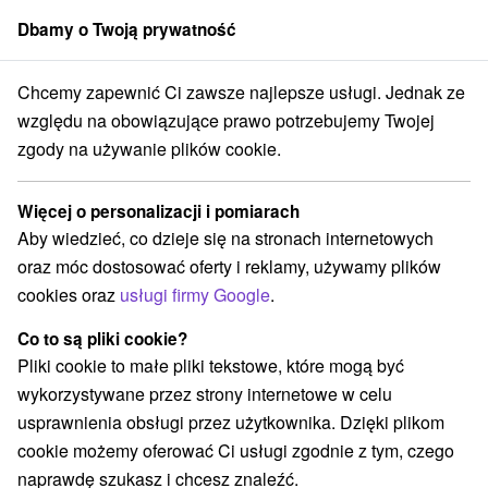
Dbamy o Twoją prywatność
członek grupy
Sorger
Chcemy zapewnić Ci zawsze najlepsze usługi. Jednak ze
Polityka prywatności
względu na obowiązujące prawo potrzebujemy Twojej
zgody na używanie plików cookie.
Polityka prywatności
Więcej o personalizacji i pomiarach
I.
Aby wiedzieć, co dzieje się na stronach internetowych
Podstawowe postanowienia
oraz móc dostosować oferty i reklamy, używamy plików
cookies oraz
usługi firmy Google
.
Administrator danych osobowych zgodnie z art. 4 pkt 7
Parlamentu Europejskiego i Rady (UE) 2016/679 w
Co to są pliki cookie?
sprawie ochrony osób fizycznych w zakresie
Pliki cookie to małe pliki tekstowe, które mogą być
przetwarzania danych osobowych i swobodnego
wykorzystywane przez strony internetowe w celu
przepływu tych danych (zwany dalej „PKBR”) jest
usprawnienia obsługi przez użytkownika. Dzięki plikom
spółką Sorger, s.r.o., ID: 46753958, siedziba Námestie
cookie możemy oferować Ci usługi zgodnie z tym, czego
sv. Egídia 95, 05801 Poprad (zwany dalej
naprawdę szukasz i chcesz znaleźć.
"administratorem").