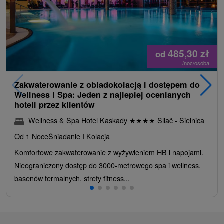
485,30
zł
od
/noc/osoba
Zakwaterowanie z obiadokolacją i dostępem do
Wellness i Spa: Jeden z najlepiej ocenianych
hoteli przez klientów
Wellness & Spa Hotel Kaskady
★
★
★
★
Sliač - Sielnica
Od 1 Noce
Śniadanie I Kolacja
Komfortowe zakwaterowanie z wyżywieniem HB i napojami.
Nieograniczony dostęp do 3000-metrowego spa i wellness,
basenów termalnych, strefy fitness...