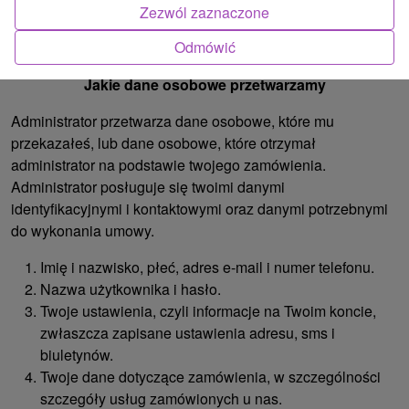
można się skontaktować przez e-mail pod adresem:
Zezwól zaznaczone
gdpr@domalenka.sk.
Odmówić
II.
Jakie dane osobowe przetwarzamy
Administrator przetwarza dane osobowe, które mu
przekazałeś, lub dane osobowe, które otrzymał
administrator na podstawie twojego zamówienia.
Administrator posługuje się twoimi danymi
identyfikacyjnymi i kontaktowymi oraz danymi potrzebnymi
do wykonania umowy.
Imię i nazwisko, płeć, adres e-mail i numer telefonu.
Nazwa użytkownika i hasło.
Twoje ustawienia, czyli informacje na Twoim koncie,
zwłaszcza zapisane ustawienia adresu, sms i
biuletynów.
Twoje dane dotyczące zamówienia, w szczególności
szczegóły usług zamówionych u nas.