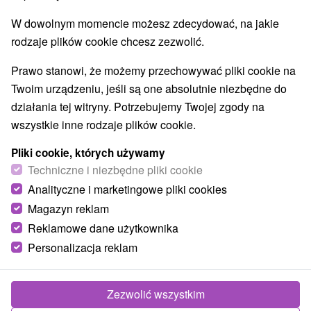
Dane kontaktowe menedżera to:
W dowolnym momencie możesz zdecydować, na jakie
• adres: Sorger, s.r.o., Námestie sv. Egídia 95, 05801
rodzaje plików cookie chcesz zezwolić.
Poprad
• e-mail: info@domalenka.sk,
Prawo stanowi, że możemy przechowywać pliki cookie na
• telefon: 00421 (0) 2 21 02 57 57.
Twoim urządzeniu, jeśli są one absolutnie niezbędne do
Dane osobowe to wszystkie informacje o
działania tej witryny. Potrzebujemy Twojej zgody na
zidentyfikowanej lub możliwej do zidentyfikowania
wszystkie inne rodzaje plików cookie.
osobie fizycznej; osoba możliwa do zidentyfikowania
osoby fizycznej jest osoba, która może być
Pliki cookie, których używamy
bezpośrednio lub pośrednio, w szczególności przez
Techniczne i niezbędne pliki cookie
odniesienie się do konkretnego identyfikatora, takie jak
Analityczne i marketingowe pliki cookies
imię i nazwisko, numer identyfikacyjny, lokalizacyjnych
Magazyn reklam
identyfikatora sieci danych lub jednego lub większej
Reklamowe dane użytkownika
liczby czynników specyficznych fizyczne, fizjologiczne,
genetyczne, umysłową, ekonomiczną, kulturową lub
Personalizacja reklam
społeczną tożsamość tej osoby.
Administrator wyznaczył osobę odpowiedzialną za
Zezwolić wszystkim
ochronę danych osobowych. Z osobą odpowiedzialną