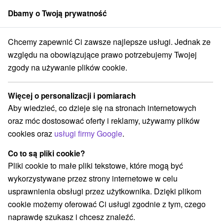
Dbamy o Twoją prywatność
członek grupy
Sorger
Chcemy zapewnić Ci zawsze najlepsze usługi. Jednak ze
Atrakcje na Słowacji
względu na obowiązujące prawo potrzebujemy Twojej
zgody na używanie plików cookie.
Atrakcje na Słowacji
Więcej o personalizacji i pomiarach
Aby wiedzieć, co dzieje się na stronach internetowych
oraz móc dostosować oferty i reklamy, używamy plików
cookies oraz
usługi firmy Google
.
Co to są pliki cookie?
Pliki cookie to małe pliki tekstowe, które mogą być
wykorzystywane przez strony internetowe w celu
usprawnienia obsługi przez użytkownika. Dzięki plikom
cookie możemy oferować Ci usługi zgodnie z tym, czego
naprawdę szukasz i chcesz znaleźć.
JEZIORA, JEZIORA, ZBIORNIKI WODNE