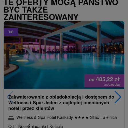
TE OFERTY MOGĄ PAŃSTWO
BYĆ TAKŻE
ZAINTERESOWANY
TIP
485,22
zł
od
/noc/osoba
Zakwaterowanie z obiadokolacją i dostępem do
Wellness i Spa: Jeden z najlepiej ocenianych
hoteli przez klientów
Wellness & Spa Hotel Kaskady
★
★
★
★
Sliač - Sielnica
Od 1 Noce
Śniadanie I Kolacja