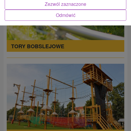
Zezwól zaznaczone
Odmówić
TORY BOBSLEJOWE