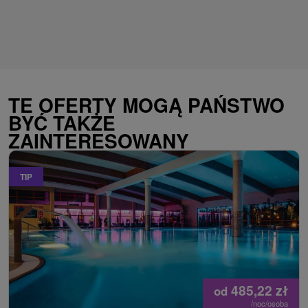
TE OFERTY MOGĄ PAŃSTWO
BYĆ TAKŻE
ZAINTERESOWANY
TIP
485,22
zł
od
/noc/osoba