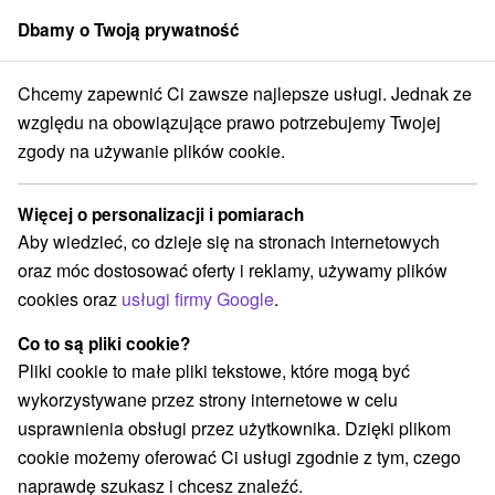
Dbamy o Twoją prywatność
członek grupy
Sorger
Chcemy zapewnić Ci zawsze najlepsze usługi. Jednak ze
O nas
względu na obowiązujące prawo potrzebujemy Twojej
zgody na używanie plików cookie.
O nas – Domalenka.pl
Więcej o personalizacji i pomiarach
Aby wiedzieć, co dzieje się na stronach internetowych
Kim jesteśmy?
oraz móc dostosować oferty i reklamy, używamy plików
cookies oraz
usługi firmy Google
.
Domalenka.pl jest efektem wieloletniej pasji do podróży,
relaksu i odkrywania Słowacji. Od 2010 roku, kiedy mąż
Co to są pliki cookie?
i żona Paula i Peter Sorger uruchomili swój pierwszy
Pliki cookie to małe pliki tekstowe, które mogą być
projekt Sorger.sk, staramy się przybliżyć Słowację to, co
wykorzystywane przez strony internetowe w celu
najlepsze w turystyce.
Jesteśmy inni - zamiast
usprawnienia obsługi przez użytkownika. Dzięki plikom
wyretuszowanych zdjęć i nierealistycznych ujęć,
cookie możemy oferować Ci usługi zgodnie z tym, czego
kręcimy autentyczne filmy
spa i hoteli, dzięki czemu
naprawdę szukasz i chcesz znaleźć.