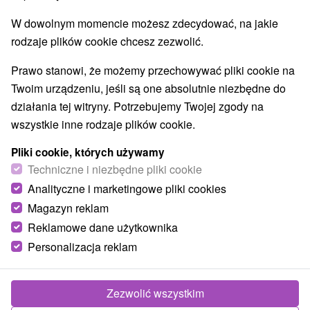
zawsze możesz zobaczyć,
gdzie dokładnie się
zatrzymasz
. Chcemy, abyś otrzymał dokładnie to,
W dowolnym momencie możesz zdecydować, na jakie
czego oczekujesz, bez zniekształceń.
rodzaje plików cookie chcesz zezwolić.
Ponadto
posiadamy również prawdziwe opinie
Prawo stanowi, że możemy przechowywać pliki cookie na
naszych klientów
, nie tylko na temat urządzeń, ale
Twoim urządzeniu, jeśli są one absolutnie niezbędne do
także na nasz temat - ponieważ Twoja opinia jest dla
działania tej witryny. Potrzebujemy Twojej zgody na
nas ważna i staramy się doskonalić w oparciu o Twoje
wszystkie inne rodzaje plików cookie.
doświadczenia. Możesz na nas liczyć. Jesteśmy tu dla
Ciebie od ponad 14 lat, aby zapewnić Ci szybki i
Pliki cookie, których używamy
bezproblemowy pobyt zgodnie z Twoimi życzeniami.
Techniczne i niezbędne pliki cookie
Analityczne i marketingowe pliki cookies
Magazyn reklam
Reklamowe dane użytkownika
Personalizacja reklam
Zezwolić wszystkim