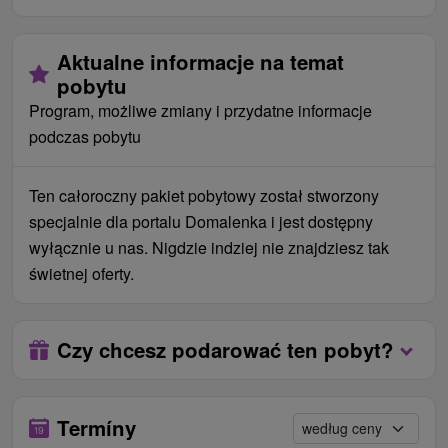
Podávajú sa raňajky, obed a večera, pričom jedlá
sú prispôsobené liečebnému režimu klientov a
Ceny - Suplementy
Aktualne informacje na temat
zdravotným odporúčaniam.
Opłaty te należy uiścić na miejscu, po przyjeździe, w
pobytu
recepcji.
Program, możliwe zmiany i przydatne informacje
podczas pobytu
opłata miejscowa 3,50 € / osoba / noc
możliwość wykupienia usług wellness i innych
Ten całoroczny pakiet pobytowy został stworzony
usług rehabilitacyjnych na miejscu
specjalnie dla portalu Domalenka i jest dostępny
Ceny - Informacje
wyłącznie u nas. Nigdzie indziej nie znajdziesz tak
świetnej oferty.
W przypadku wolnych miejsc noclegowych,
możliwość przedłużenia pobytu w obniżonej
cenie.
Czy chcesz podarować ten pobyt?
Jeśli jedna osoba jest zainteresowana pobytem, ​​
cena pozostaje bez zmian, nie ma dodatkowych
opłat, gość otrzymuje tylko jednoosobowe
Termíny
wyżywienie i jedno wejście do centrum wellness.