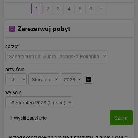
1
2
3
4
5
6
»
Zarezerwuj pobyt
sprzęt
przyjście
wyjście
❔ Wyślij zapytanie
Szukaj
Przed skontaktowaniem się z naszym Działem Obslugi