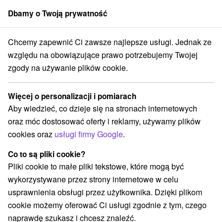
Dbamy o Twoją prywatność
członek grupy
Sorger
Chcemy zapewnić Ci zawsze najlepsze usługi. Jednak ze
nka
Domalenka Topka: Weekendowy restart w Tatrach w Sanatorium D
względu na obowiązujące prawo potrzebujemy Twojej
zgody na używanie plików cookie.
Domalenka Topka: Weekendowy
restart w Tatrach w Sanatorium Dr.
Więcej o personalizacji i pomiarach
Guhry w specjalnej cenie
Aby wiedzieć, co dzieje się na stronach internetowych
Sanatórium Dr. Guhra Tatranská Polianka
oraz móc dostosować oferty i reklamy, używamy plików
Tatranská Polianka
cookies oraz
usługi firmy Google
.
Co to są pliki cookie?
Wybierz datę
Pliki cookie to małe pliki tekstowe, które mogą być
wykorzystywane przez strony internetowe w celu
usprawnienia obsługi przez użytkownika. Dzięki plikom
Przejdź do lokalizacji
cookie możemy oferować Ci usługi zgodnie z tym, czego
naprawdę szukasz i chcesz znaleźć.