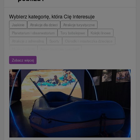
Wybierz kategorię, która Cię interesuje
Jaskinie
Atrakcje dla dzieci
Atrakcje turystyczne
Planetarium i obserwatorium
Tory bobslejowe
Kolejki linowe
Atrakcje z adrenaliną
Sporty
Ośrodki i miasteczka dziecięce
Muzea i galerie
Areny laserowe i paintball
Wieże obserwacyjne i chodniki
Ogrody zoologiczne i fermy zwierząt
Zobacz więcej
Escaperoom
Aquaparki, baseny
Zamki, pałace, ruiny
Skanseny
Ogrody botaniczne
Parki miejskie i zamkowe
Loty widokowe i rejsy wycieczkowe
Tarcze
Jeziora, jeziora, zbiorniki wodne
Zabytki techniki
Pomniki
Wodospady
Kościoły drewniane
Źródła
Jazda konna
Túry a turistické chodníky
Zamki
Chaty górskie
Teatry
Miejsca sakralne
Rafting, rafting, rafting
Obiekty architektoniczne
Ośrodek narciarski
Pola golfowe
Tory gokartowe
Amfiteatry i kina w przyrodzie
Szlaki winne
Cyklotrasy