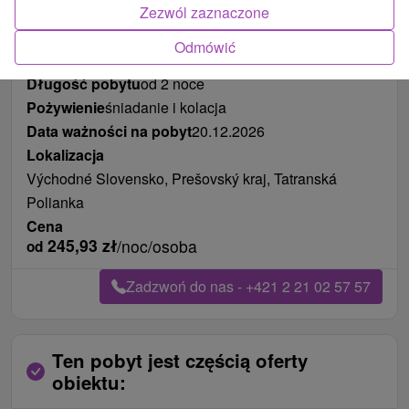
Zezwól zaznaczone
Odmówić
Długość pobytu
od 2 noce
Pożywienie
śniadanie i kolacja
Data ważności na pobyt
20.12.2026
Lokalizacja
Východné Slovensko, Prešovský kraj, Tatranská
Polianka
Cena
245,93
zł
/noc/osoba
od
Zadzwoń do nas - +421 2 21 02 57 57
Ten pobyt jest częścią oferty
obiektu: