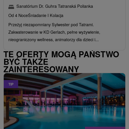
Sanatórium Dr. Guhra Tatranská Polianka
Od 4 Noce
Śniadanie I Kolacja
Przeżyj niezapomniany Sylwester pod Tatrami.
Zakwaterowanie w KD Gerlach, pełne wyżywienie,
nieograniczony wellness, animatorzy dla dzieci i...
TE OFERTY MOGĄ PAŃSTWO
BYĆ TAKŻE
ZAINTERESOWANY
TIP