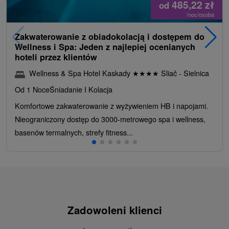
485,22
zł
od
/noc/osoba
Zakwaterowanie z obiadokolacją i dostępem do
Wellness i Spa: Jeden z najlepiej ocenianych
hoteli przez klientów
Wellness & Spa Hotel Kaskady
★
★
★
★
Sliač - Sielnica
Od 1 Noce
Śniadanie I Kolacja
Komfortowe zakwaterowanie z wyżywieniem HB i napojami.
Nieograniczony dostęp do 3000-metrowego spa i wellness,
basenów termalnych, strefy fitness...
Zadowoleni klienci