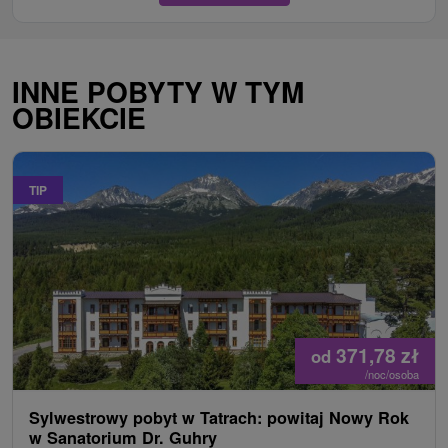
INNE POBYTY W TYM
OBIEKCIE
TIP
371,78
zł
od
/noc/osoba
Sylwestrowy pobyt w Tatrach: powitaj Nowy Rok
w Sanatorium Dr. Guhry