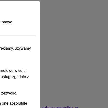
e prawo
i reklamy, używamy
ernetowe w celu
 usługi zgodnie z
 zezwolić.
ą one absolutnie
zobacz wszystko