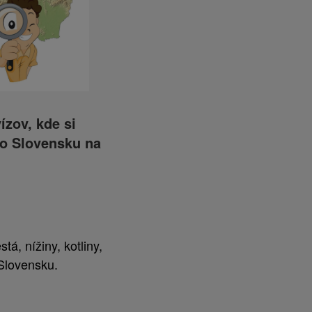
ízov, kde si
 o Slovensku na
á, nížiny, kotliny,
 Slovensku.