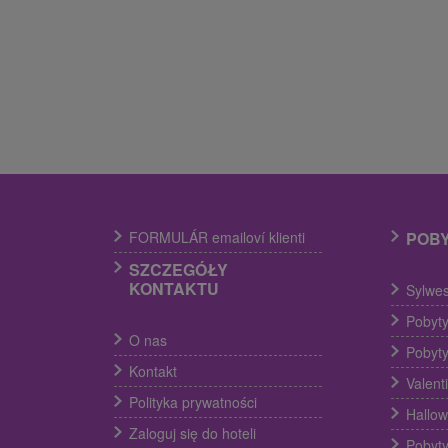
FORMULÁR emailoví klienti
POB
SZCZEGÓŁY
KONTAKTU
Sylwes
Pobyty
O nas
Pobyty
Kontakt
Valent
Polityka prywatności
Hallow
Zaloguj się do hoteli
Pobyty