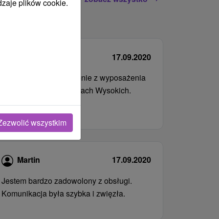
dzaje plików cookie.
Vojtech
17.09.2020
Maksymalne zadowolenie z wyposażenia
zakwaterowania w Tatrach Wysokich.
Dziękuję
Zezwolić wszystkim
Martin
17.09.2020
Jestem bardzo zadowolony z obsługi.
Komunikacja była szybka i zwięzła.