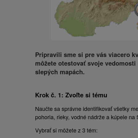
Pripravili sme si pre vás viacero kv
môžete otestovať svoje vedomosti
slepých mapách.
Krok č. 1: Zvoľte si tému
Naučte sa správne identifikovať všetky mest
pohoria, rieky, vodné nádrže a kúpele na
Vybrať si môžete z 3 tém: