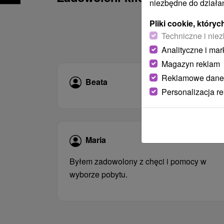
niezbędne do działan
Pliki cookie, któr
Techniczne i niez
Analityczne i mar
Magazyn reklam
Reklamowe dane
Beata
20.07.2026
Personalizacja r
Maria
18.09.2020
Byłem zadowolony z chęci i pomocy w
wyborze pobytu.