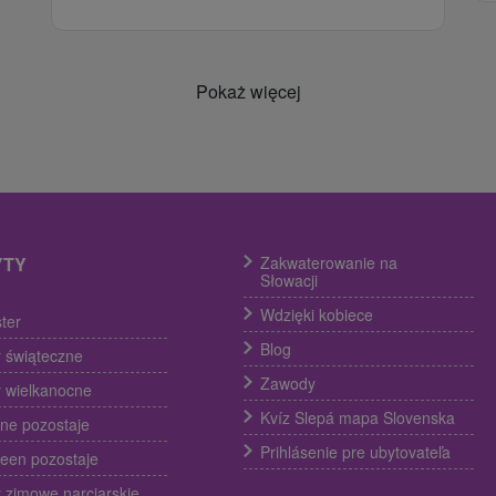
Pokaż więcej
YTY
Zakwaterowanie na
Słowacji
Wdzięki kobiece
ter
Blog
 świąteczne
Zawody
 wielkanocne
Kvíz Slepá mapa Slovenska
ine pozostaje
Prihlásenie pre ubytovateľa
een pozostaje
 zimowe narciarskie