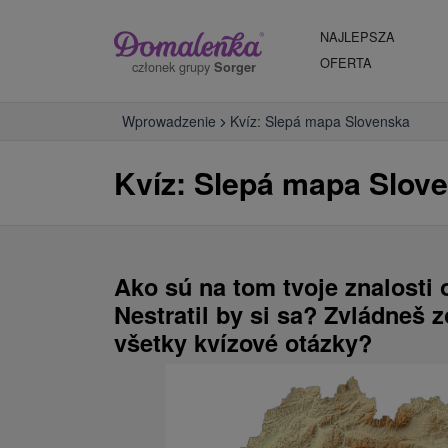
NAJLEPSZA
OFERTA
członek grupy
Sorger
Wprowadzenie
Kvíz: Slepá mapa Slovenska
Kvíz: Slepá mapa Slov
Ako sú na tom tvoje znalosti
Nestratil by si sa? Zvládneš 
všetky kvízové otázky?