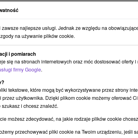
watność
Y,
zawsze najlepsze usługi. Jednak ze względu na obowiązując
NY,
 zgody na używanie plików cookie.
RIA
acji i pomiarach
eje się na stronach internetowych oraz móc dostosować oferty 
,
usługi firmy Google
.
e?
 pliki tekstowe, które mogą być wykorzystywane przez strony int
i przez użytkownika. Dzięki plikom cookie możemy oferować Ci
 szukasz i chcesz znaleźć.
 możesz zdecydować, na jakie rodzaje plików cookie chcesz
ożemy przechowywać pliki cookie na Twoim urządzeniu, jeśli s