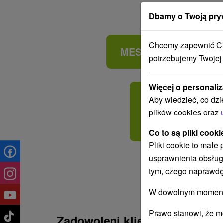
Dbamy o Twoją pry
NÍŽIN
Chcemy zapewnić Ci 
MESTÁ
KOTLI
potrzebujemy Twojej
POHO
Więcej o personaliz
RIEKY,
Aby wiedzieć, co dzi
VODNÉ NÁDRŽE
plików cookies oraz
KÚPELE
Co to są pliki cooki
Pliki cookie to małe
usprawnienia obsług
tym, czego naprawdę
W dowolnym momencie
Prawo stanowi, że m
Zadowoleni klienci