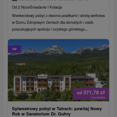
Od 2 Noce
Śniadanie I Kolacja
Weekendowy pobyt z dwoma posiłkami i strefą wellness
w Domu Zdrojowym Gerlach dla dorosłych i osób
poszukujących spokoju i czystego górskiego...
TIP
371,78
zł
od
/noc/osoba
Sylwestrowy pobyt w Tatrach: powitaj Nowy
Rok w Sanatorium Dr. Guhry