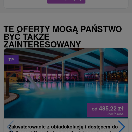
TE OFERTY MOGĄ PAŃSTWO
BYĆ TAKŻE
ZAINTERESOWANY
TIP
485,22
zł
od
/noc/osoba
Zakwaterowanie z obiadokolacją i dostępem do