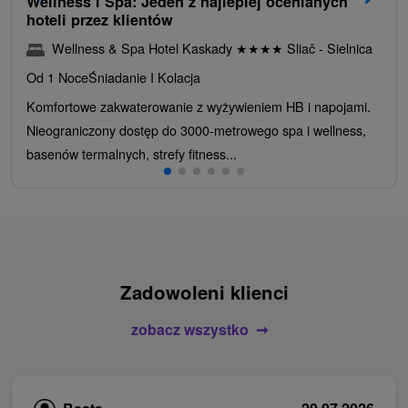
Wellness i Spa: Jeden z najlepiej ocenianych
hoteli przez klientów
Wellness & Spa Hotel Kaskady
★
★
★
★
Sliač - Sielnica
Od 1 Noce
Śniadanie I Kolacja
Komfortowe zakwaterowanie z wyżywieniem HB i napojami.
Nieograniczony dostęp do 3000-metrowego spa i wellness,
basenów termalnych, strefy fitness...
Zadowoleni klienci
zobacz wszystko