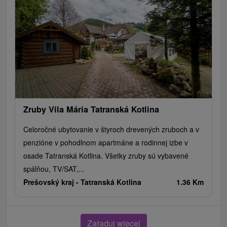
Zruby Vila Mária Tatranská Kotlina
Celoročné ubytovanie v štyroch drevených zruboch a v
penzióne v pohodlnom apartmáne a rodinnej izbe v
osade Tatranská Kotlina. Všetky zruby sú vybavené
spálňou, TV/SAT,...
Prešovský kraj -
Tatranská Kotlina
1.36 Km
Załaduj więcej