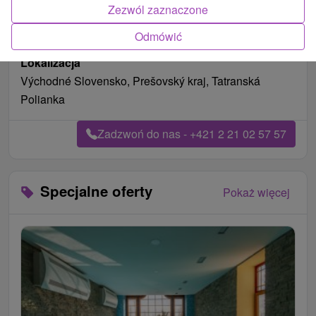
Zezwól zaznaczone
Odmówić
Lokalizacja
Východné Slovensko, Prešovský kraj, Tatranská
Polianka
Zadzwoń do nas - +421 2 21 02 57 57
Specjalne oferty
Pokaż więcej