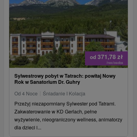
371,78
zł
od
/noc/osoba
Sylwestrowy pobyt w Tatrach: powitaj Nowy
Rok w Sanatorium Dr. Guhry
Od 4 Noce
Śniadanie I Kolacja
Przeżyj niezapomniany Sylwester pod Tatrami.
Zakwaterowanie w KD Gerlach, pełne
wyżywienie, nieograniczony wellness, animatorzy
dla dzieci i...