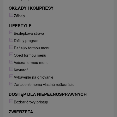
OKŁADY I KOMPRESY
Zábaly
LIFESTYLE
Bezlepková strava
Diétny program
Raňajky formou menu
Obed formou menu
Večera formou menu
Kaviareň
Vybavenie na grilovanie
Zariadenie nemá vlastnú reštauráciu
DOSTĘP DLA NIEPEŁNOSPRAWNYCH
Bezbariérový prístup
ZWIERZĘTA