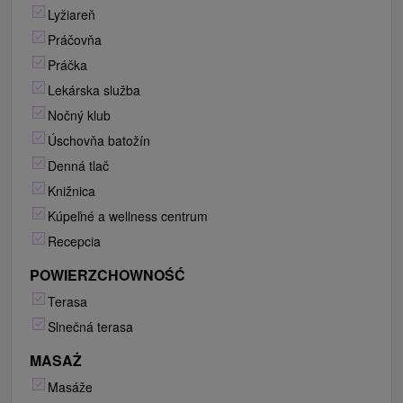
Lyžiareň
Práčovňa
Práčka
Lekárska služba
Nočný klub
Úschovňa batožín
Denná tlač
Knižnica
Kúpeľné a wellness centrum
Recepcia
POWIERZCHOWNOŚĆ
Terasa
Slnečná terasa
MASAŻ
Masáže