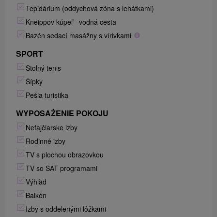
Tepidárium (oddychová zóna s lehátkami)
Kneippov kúpeľ - vodná cesta
Bazén sedací masážny s vírivkami
SPORT
Stolný tenis
Šípky
Pešia turistika
WYPOSAŻENIE POKOJU
Nefajčiarske izby
Rodinné izby
TV s plochou obrazovkou
TV so SAT programami
Výhľad
Balkón
Izby s oddelenými lôžkami