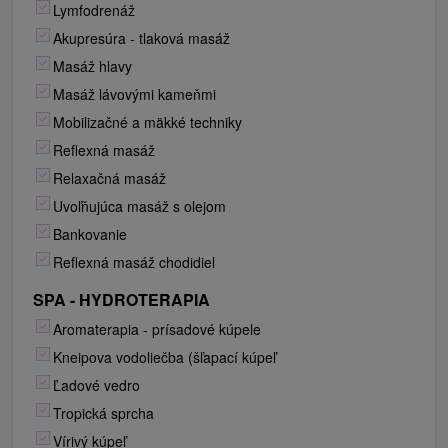
Lymfodrenáž
Akupresúra - tlaková masáž
Masáž hlavy
Masáž lávovými kameňmi
Mobilizačné a mäkké techniky
Reflexná masáž
Relaxačná masáž
Uvoľňujúca masáž s olejom
Bankovanie
Reflexná masáž chodidiel
SPA - HYDROTERAPIA
Aromaterapia - prísadové kúpele
Kneipova vodoliečba (šľapací kúpeľ
Ľadové vedro
Tropická sprcha
Vírivý kúpeľ