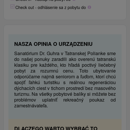
Check out - odhlásenie sa z pobytu do
NASZA OPINIA O URZĄDZENIU
Sanatórium Dr. Guhra v Tatranskej Polianke sme
do našej ponuky zaradili ako overenú tatranskú
klasiku pre každého, kto hľadá poctivý liečebný
pobyt za rozumnú cenu. Toto ubytovanie
odporúčame najmä seniorom a ľuďom, ktorí chcú
spojiť ľahkú turistiku s reálnou regeneráciou
dýchacích ciest v tichom prostredí bez masového
turizmu. Na všetky pobytové balíky si môžete bez
problémov uplatniť rekreačný poukaz od
zamestnávateľa.
DLACZEGO WARTO WYBRAĆ TO