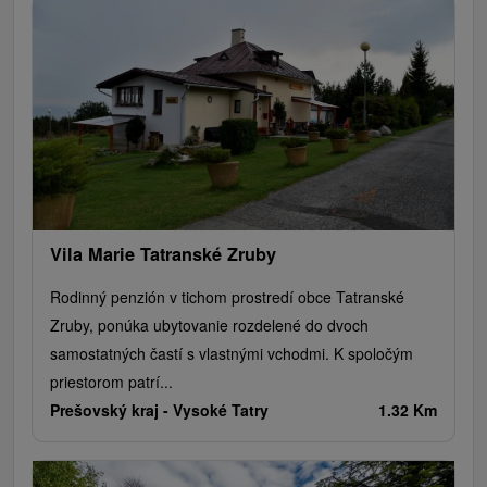
Vila Marie Tatranské Zruby
Rodinný penzión v tichom prostredí obce Tatranské
Zruby, ponúka ubytovanie rozdelené do dvoch
samostatných častí s vlastnými vchodmi. K spoločým
priestorom patrí...
Prešovský kraj -
Vysoké Tatry
1.32 Km