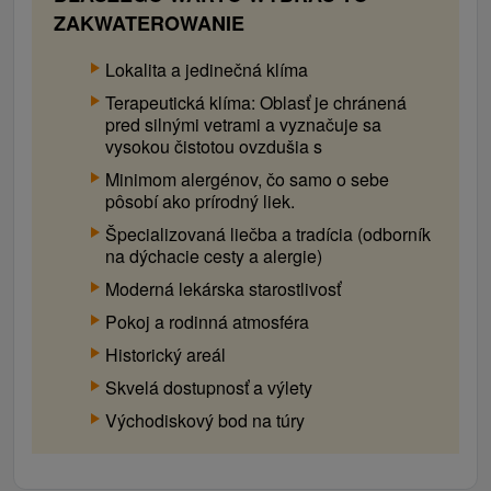
ZAKWATEROWANIE
Lokalita a jedinečná klíma
Terapeutická klíma: Oblasť je chránená
pred silnými vetrami a vyznačuje sa
vysokou čistotou ovzdušia s
Minimom alergénov, čo samo o sebe
pôsobí ako prírodný liek.
Špecializovaná liečba a tradícia (odborník
na dýchacie cesty a alergie)
Moderná lekárska starostlivosť
Pokoj a rodinná atmosféra
Historický areál
Skvelá dostupnosť a výlety
Východiskový bod na túry