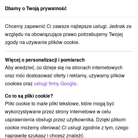
Dbamy o Twoją prywatność
członek grupy
Sorger
Chcemy zapewnić Ci zawsze najlepsze usługi. Jednak ze
raj
Tatranská Polianka
Sanatórium Dr. Guhra Tatranská Polianka
względu na obowiązujące prawo potrzebujemy Twojej
zgody na używanie plików cookie.
Sanatórium Dr. Guhra Tatranská
Polianka
Więcej o personalizacji i pomiarach
Tatranská Polianka
Aby wiedzieć, co dzieje się na stronach internetowych
oraz móc dostosować oferty i reklamy, używamy plików
cookies oraz
usługi firmy Google
.
Rezerwacja i wybór oferty
Co to są pliki cookie?
Pliki cookie to małe pliki tekstowe, które mogą być
Przejdź do lokalizacji
wykorzystywane przez strony internetowe w celu
usprawnienia obsługi przez użytkownika. Dzięki plikom
O URZĄDZENIA
SPECJALNE OFERTY
SPRZĘT
cookie możemy oferować Ci usługi zgodnie z tym, czego
naprawdę szukasz i chcesz znaleźć.