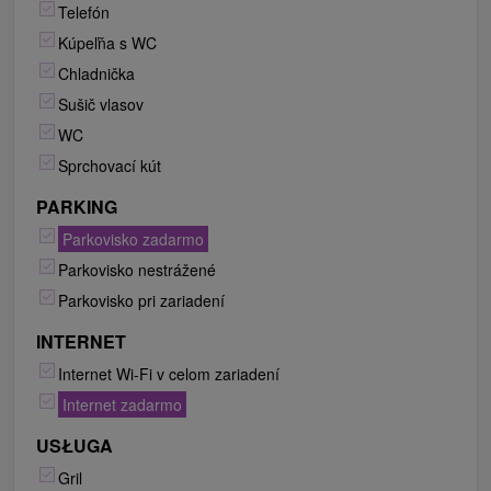
Telefón
Kúpeľňa s WC
Chladnička
Sušič vlasov
WC
Sprchovací kút
PARKING
Parkovisko zadarmo
Parkovisko nestrážené
Parkovisko pri zariadení
INTERNET
Internet Wi-Fi v celom zariadení
Internet zadarmo
USŁUGA
Gril