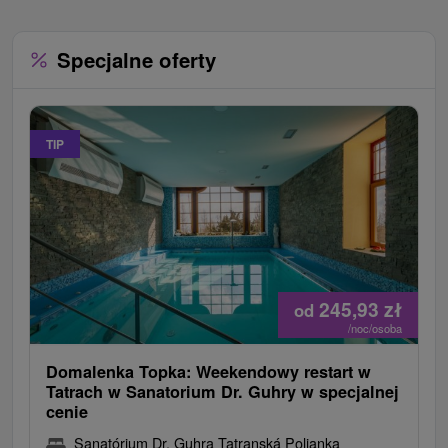
Specjalne oferty
TIP
245,93
zł
od
/noc/osoba
Domalenka Topka: Weekendowy restart w
Tatrach w Sanatorium Dr. Guhry w specjalnej
cenie
Sanatórium Dr. Guhra Tatranská Polianka