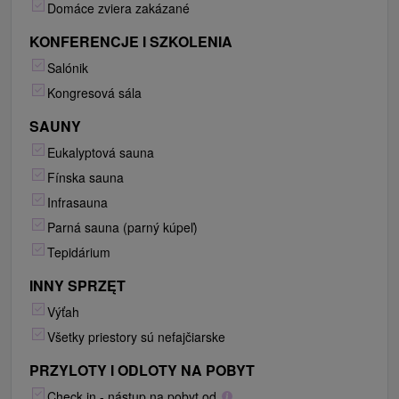
Domáce zviera zakázané
KONFERENCJE I SZKOLENIA
Salónik
Kongresová sála
SAUNY
Eukalyptová sauna
Fínska sauna
Infrasauna
Parná sauna (parný kúpeľ)
Tepidárium
INNY SPRZĘT
Výťah
Všetky priestory sú nefajčiarske
PRZYLOTY I ODLOTY NA POBYT
Check in - nástup na pobyt od