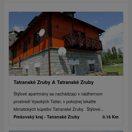
Tatranské Zruby A Tatranské Zruby
Štýlové apartmány sa nachádzajú v nádhernom
prostredí Vysokých Tatier, v pokojnej lokalite
klimatických kúpeľov Tatranské Zruby. Štýlové...
Prešovský kraj -
Tatranské Zruby
0.16 Km