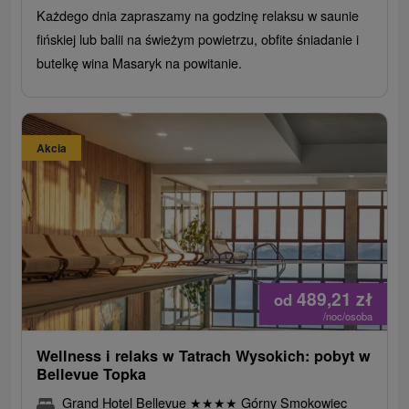
Każdego dnia zapraszamy na godzinę relaksu w saunie
fińskiej lub balii na świeżym powietrzu, obfite śniadanie i
butelkę wina Masaryk na powitanie.
Akcia
489,21
zł
od
/noc/osoba
Wellness i relaks w Tatrach Wysokich: pobyt w
Bellevue Topka
Grand Hotel Bellevue
★
★
★
★
Górny Smokowiec