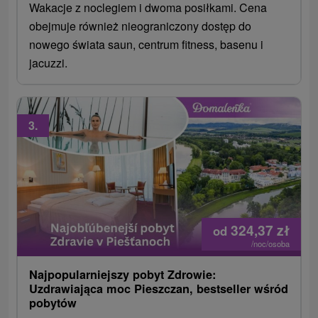
Wakacje z noclegiem i dwoma posiłkami. Cena
obejmuje również nieograniczony dostęp do
nowego świata saun, centrum fitness, basenu i
jacuzzi.
3.
324,37
zł
od
/noc/osoba
Najpopularniejszy pobyt Zdrowie:
Uzdrawiająca moc Pieszczan, bestseller wśród
pobytów