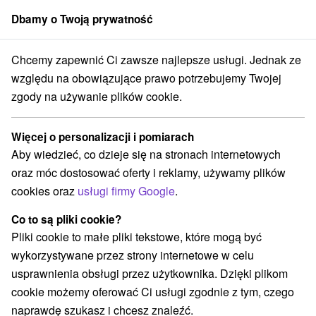
Dbamy o Twoją prywatność
członek grupy
Sorger
Chcemy zapewnić Ci zawsze najlepsze usługi. Jednak ze
Specjalne oferty na Słowacji
Ferie wiosenne
względu na obowiązujące prawo potrzebujemy Twojej
zgody na używanie plików cookie.
Ferie wiosenne
Więcej o personalizacji i pomiarach
Kategorie
Aby wiedzieć, co dzieje się na stronach internetowych
oraz móc dostosować oferty i reklamy, używamy plików
Wszystkie kategorie
Pobyty z rabatem
(148)
cookies oraz
usługi firmy Google
.
Wellness pobyty
Wyjazdy weekendowe
(217)
(192)
Romantyczne wypady
Pobyty dla seniorów
(56)
(85)
Co to są pliki cookie?
Wakacje rodzinne
(149)
Pliki cookie to małe pliki tekstowe, które mogą być
wykorzystywane przez strony internetowe w celu
usprawnienia obsługi przez użytkownika. Dzięki plikom
Wybierz lokalizację lub datę
cookie możemy oferować Ci usługi zgodnie z tym, czego
naprawdę szukasz i chcesz znaleźć.