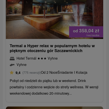
358,04
zł
od
/noc/osoba
Termal a Hyper relax w popularnym hotelu w
pięknym otoczeniu gór Szczawnickich
Hotel Termál
★
★
★
Vyhne
Vyhne
Od 2 Noce
Śniadanie I Kolacja
9,4
(775 recenzji)
Pobyt od niedzieli do piątku lub w weekend. Drink
powitalny i codzienne wejście do strefy wellness. W wersji
weekendowej dodatkowo 20-minutowy...