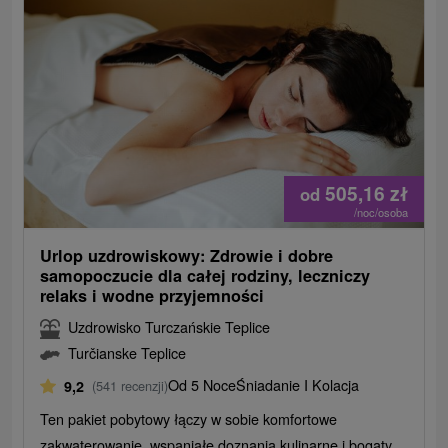
505,16
zł
od
/noc/osoba
Urlop uzdrowiskowy: Zdrowie i dobre
samopoczucie dla całej rodziny, leczniczy
relaks i wodne przyjemności
Uzdrowisko Turczańskie Teplice
Turčianske Teplice
Od 5 Noce
Śniadanie I Kolacja
9,2
(541 recenzji)
Ten pakiet pobytowy łączy w sobie komfortowe
zakwaterowanie, wspaniałe doznania kulinarne i bogaty