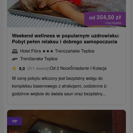
354,50
zł
od
/noc/osoba
Weekend wellness w popularnym uzdrowisku:
Pobyt pełen relaksu i dobrego samopoczucia
Hotel Flóra
★
★
★
Trenczańskie Teplice
Trenčianske Teplice
Od 2 Noce
Śniadanie I Kolacja
9,0
(311 recenzji)
W cenę pobytu wliczony jest bezpłatny wstęp do
kompleksu basenowego z atrakcjami, codzienne 2-
godzinne wejście do świata saun oraz bezpłatny...
TIP