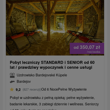
350,07
zł
od
/noc/osoba
Pobyt leczniczy STANDARD i SENIOR od 60
lat / prawdziwy wypoczynek i cenne usługi
Uzdrowisko Bardejovské Kúpele
Bardejov
Od 6 Noce
Pełne Wyżywienie
9,2
(827 recenzji)
Pobyt w uzdrowisku z pełną opieką: pełne wyżywienie,
badanie lekarskie, 3 zabiegi dziennie i wellness. Seniorzy