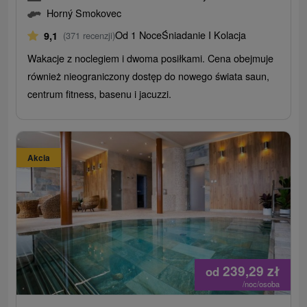
Horný Smokovec
Od 1 Noce
Śniadanie I Kolacja
9,1
(371 recenzji)
Wakacje z noclegiem i dwoma posiłkami. Cena obejmuje
również nieograniczony dostęp do nowego świata saun,
centrum fitness, basenu i jacuzzi.
Akcia
239,29
zł
od
/noc/osoba