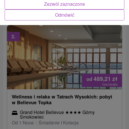
Skorzystaj z basenu ze słoną wodą, saun, jacuzzi
Zezwól zaznaczone
i...
Odmówić
2.
489,21
zł
od
/noc/osoba
Wellness i relaks w Tatrach Wysokich: pobyt
w Bellevue Topka
Grand Hotel Bellevue
★
★
★
★
Górny
Smokowiec
Od 1 Noce
Śniadanie I Kolacja