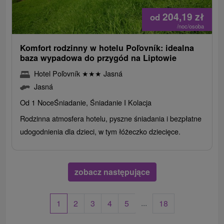
204,19
zł
od
/noc/osoba
Komfort rodzinny w hotelu Poľovník: idealna
baza wypadowa do przygód na Liptowie
Hotel Poľovník
★
★
★
Jasná
Jasná
Od 1 Noce
Śniadanie, Śniadanie I Kolacja
Rodzinna atmosfera hotelu, pyszne śniadania i bezpłatne
udogodnienia dla dzieci, w tym łóżeczko dziecięce.
zobacz następujące
...
1
2
3
4
5
18