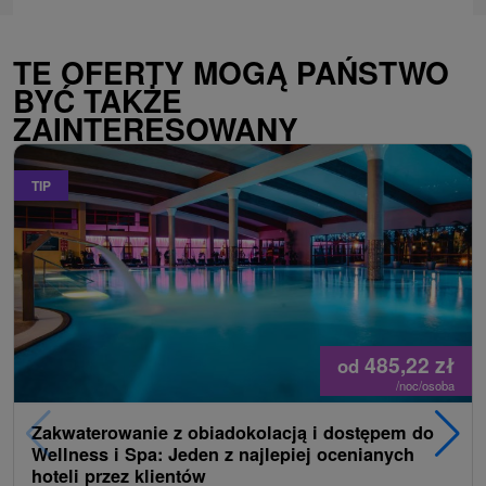
TE OFERTY MOGĄ PAŃSTWO
BYĆ TAKŻE
ZAINTERESOWANY
TIP
485,22
zł
od
/noc/osoba
Zakwaterowanie z obiadokolacją i dostępem do
Wellness i Spa: Jeden z najlepiej ocenianych
hoteli przez klientów