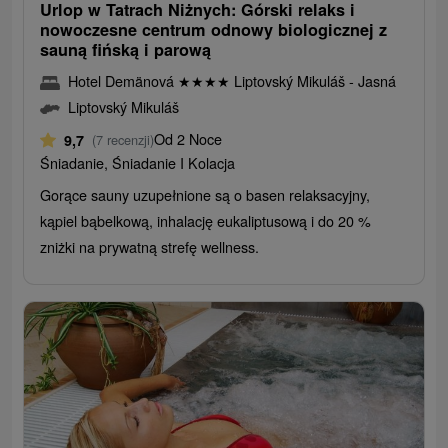
Urlop w Tatrach Niżnych: Górski relaks i
nowoczesne centrum odnowy biologicznej z
sauną fińską i parową
Hotel Demänová
★
★
★
★
Liptovský Mikuláš - Jasná
Liptovský Mikuláš
Od 2 Noce
9,7
(7 recenzji)
Śniadanie, Śniadanie I Kolacja
Gorące sauny uzupełnione są o basen relaksacyjny,
kąpiel bąbelkową, inhalację eukaliptusową i do 20 %
zniżki na prywatną strefę wellness.