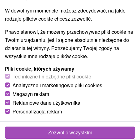
Najlepiej sprzedające
W dowolnym momencie możesz zdecydować, na jakie
rodzaje plików cookie chcesz zezwolić.
1.
Prawo stanowi, że możemy przechowywać pliki cookie na
Twoim urządzeniu, jeśli są one absolutnie niezbędne do
działania tej witryny. Potrzebujemy Twojej zgody na
wszystkie inne rodzaje plików cookie.
310,19
zł
od
Pliki cookie, których używamy
/noc/osoba
Techniczne i niezbędne pliki cookie
Analityczne i marketingowe pliki cookies
Tatrzańskie Wellness – Relaks w sercu
Szczyrbskiego Jeziora – Tatry dla całej
Magazyn reklam
rodziny
Reklamowe dane użytkownika
Hotel Toliar
★
★
★
Štrbské Pleso
Personalizacja reklam
Od 1 Noce
Śniadanie, Śniadanie I Kolacja
Urlop w górach z noclegiem, wyżywieniem i
Zezwolić wszystkim
codziennym, 3-godzinnym wstępem do Vital World.