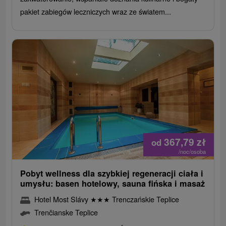
pakiet zabiegów leczniczych wraz ze światem...
367,79
zł
od
/noc/osoba
Pobyt wellness dla szybkiej regeneracji ciała i
umysłu: basen hotelowy, sauna fińska i masaż
Hotel Most Slávy
★
★
★
Trenczańskie Teplice
Trenčianske Teplice