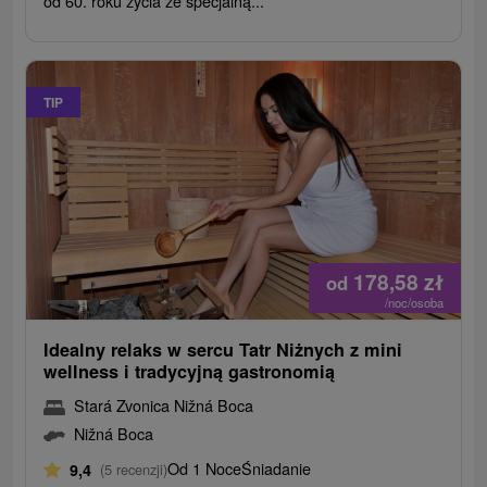
od 60. roku życia ze specjalną...
TIP
178,58
zł
od
/noc/osoba
Idealny relaks w sercu Tatr Niżnych z mini
wellness i tradycyjną gastronomią
Stará Zvonica Nižná Boca
Nižná Boca
Od 1 Noce
Śniadanie
9,4
(5 recenzji)