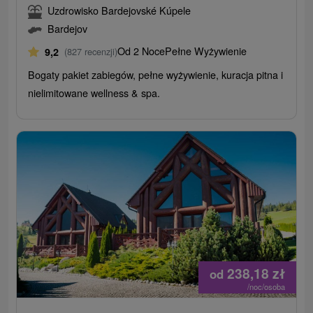
Uzdrowisko Bardejovské Kúpele
Bardejov
Od 2 Noce
Pełne Wyżywienie
9,2
(827 recenzji)
Bogaty pakiet zabiegów, pełne wyżywienie, kuracja pitna i
nielimitowane wellness & spa.
238,18
zł
od
/noc/osoba