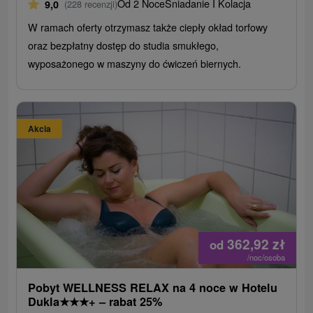
Od 2 Noce
Śniadanie I Kolacja
9,0
(228 recenzji)
W ramach oferty otrzymasz także ciepły okład torfowy
oraz bezpłatny dostęp do studia smukłego,
wyposażonego w maszyny do ćwiczeń biernych.
Akcia
362,92
zł
od
/noc/osoba
Pobyt WELLNESS RELAX na 4 noce w Hotelu
Dukla
★
★
★
+ – rabat 25%