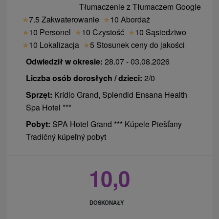
Tłumaczenie z Tłumaczem Google
★
7.5 Zakwaterowanie
★
10 Abordaż
★
10 Personel
★
10 Czystość
★
10 Sąsiedztwo
★
10 Lokalizacja
★
5 Stosunek ceny do jakości
Odwiedził w okresie:
28.07 - 03.08.2026
Liczba osób dorosłych / dzieci:
2/0
Sprzęt:
Krídlo Grand, Splendid Ensana Health
Spa Hotel ***
Pobyt:
SPA Hotel Grand *** Kúpele Piešťany
Tradičný kúpeľný pobyt
10,0
DOSKONAŁY