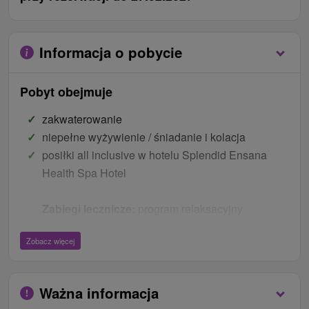
Informacja o pobycie
Pobyt obejmuje
zakwaterowanie
niepełne wyżywienie / śniadanie i kolacja
posiłki all inclusive w hotelu Splendid Ensana
Health Spa Hotel
Zabiegi lecznicze:
program relaksacyjny
obejmuje następujące zabiegi:
Zobacz więcej
2 noce: 1x kąpiel termalna (lustro), 1x częściowy
okład błotny
3 noce: 1x kąpiel termalna (lustro), 1x częściowy
Ważna informacja
okład błotny, 1x hydroterapia