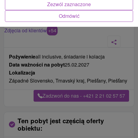
Zezwól zaznaczone
Odmówić
Zdjęcia od klientów
+54
Pożywienie
all inclusive, śniadanie i kolacja
Data ważności na pobyt
25.02.2027
Lokalizacja
Západné Slovensko, Trnavský kraj, Piešťany, Piešťany
Zadzwoń do nas - +421 2 21 02 57 57
Ten pobyt jest częścią oferty
obiektu: