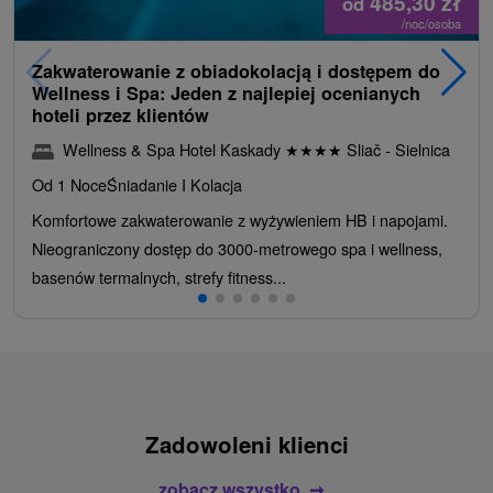
485,30
zł
od
/noc/osoba
Zakwaterowanie z obiadokolacją i dostępem do
Wellness i Spa: Jeden z najlepiej ocenianych
hoteli przez klientów
Wellness & Spa Hotel Kaskady
★
★
★
★
Sliač - Sielnica
Od 1 Noce
Śniadanie I Kolacja
Komfortowe zakwaterowanie z wyżywieniem HB i napojami.
Nieograniczony dostęp do 3000-metrowego spa i wellness,
basenów termalnych, strefy fitness...
Zadowoleni klienci
zobacz wszystko