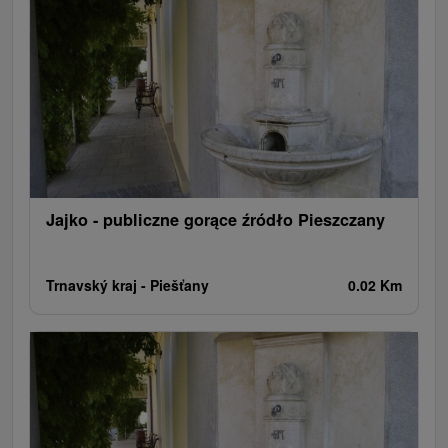
Jeziora, jeziora, zbiorniki wodne
Zabytki techniki
Pomniki
Wodospady
Kościoły drewniane
Zamki, pałace, ruiny
Skanseny
Aquaparki, baseny
Źródła
Teatry
Jazda konna
Túry a turistické chodníky
Zamki
Chaty górskie
Miejsca sakralne
Rafting, rafting, rafting
Obiekty architektoniczne
Ośrodek narciarski
Pola golfowe
Tory gokartowe
Amfiteatry i kina w przyrodzie
Szlaki winne
Cyklotrasy
Jajko - publiczne gorące źródło Pieszczany
Trnavský kraj -
Piešťany
0.02 Km