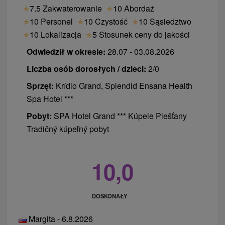
★
7.5 Zakwaterowanie
★
10 Abordaż
pobytu (w przypadku dzieci chodzi o
★
10 Personel
★
10 Czystość
★
10 Sąsiedztwo
nieobowiązkową dopłatę i jest ona na żądanie).
★
10 Lokalizacja
★
5 Stosunek ceny do jakości
Do ceny doliczana jest również obowiązkowa
dopłata za okres Wielkanocy.
Odwiedził w okresie:
28.07 - 03.08.2026
Liczba osób dorosłych / dzieci:
2/0
Sprzęt:
Krídlo Grand, Splendid Ensana Health
Spa Hotel ***
Pobyt:
SPA Hotel Grand *** Kúpele Piešťany
Tradičný kúpeľný pobyt
10,0
DOSKONAŁY
Margita - 6.8.2026