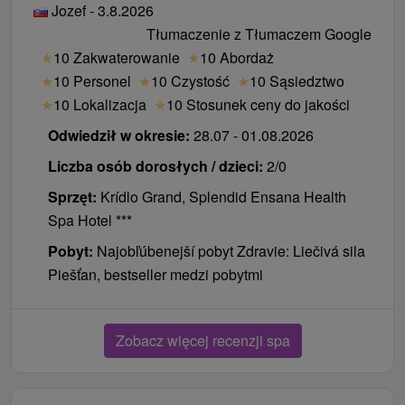
Jozef - 3.8.2026
Tłumaczenie z Tłumaczem Google
★
10 Zakwaterowanie
★
10 Abordaż
★
10 Personel
★
10 Czystość
★
10 Sąsiedztwo
★
10 Lokalizacja
★
10 Stosunek ceny do jakości
Odwiedził w okresie:
28.07 - 01.08.2026
Liczba osób dorosłych / dzieci:
2/0
Sprzęt:
Krídlo Grand, Splendid Ensana Health
Spa Hotel ***
Pobyt:
Najobľúbenejší pobyt Zdravie: Liečivá sila
Piešťan, bestseller medzi pobytmi
Zobacz więcej recenzji spa