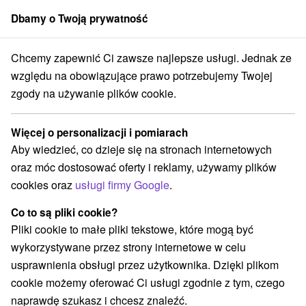
Dbamy o Twoją prywatność
członek grupy
Sorger
Chcemy zapewnić Ci zawsze najlepsze usługi. Jednak ze
027
Najpopularniejszy pobyt Zdrowie: Uzdrawiająca moc Pieszczan, b
względu na obowiązujące prawo potrzebujemy Twojej
zgody na używanie plików cookie.
Najpopularniejszy pobyt Zdrowie:
Uzdrawiająca moc Pieszczan,
Więcej o personalizacji i pomiarach
bestseller wśród pobytów
Aby wiedzieć, co dzieje się na stronach internetowych
Uzdrowisko Pieszczany - zniżka do 25 % na terminy do
oraz móc dostosować oferty i reklamy, używamy plików
27.02.2027
cookies oraz
usługi firmy Google
.
Piešťany
Co to są pliki cookie?
Pliki cookie to małe pliki tekstowe, które mogą być
Wybierz datę
wykorzystywane przez strony internetowe w celu
usprawnienia obsługi przez użytkownika. Dzięki plikom
cookie możemy oferować Ci usługi zgodnie z tym, czego
Przejdź do lokalizacji
naprawdę szukasz i chcesz znaleźć.