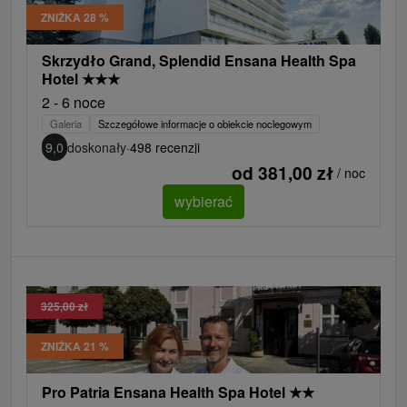
ZNIŻKA 28 %
Skrzydło Grand, Splendid Ensana Health Spa
Hotel
★
★
★
2 - 6 noce
Galeria
Szczegółowe informacje o obiekcie noclegowym
9,0
doskonały
·
498 recenzji
od 381,00 zł
/ noc
wybierać
325,00 zł
ZNIŻKA 21 %
Pro Patria Ensana Health Spa Hotel
★
★