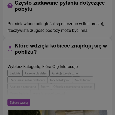
Często zadawane pytania dotyczące
pobytu
Przedstawione odległości są mierzone w linii prostej,
rzeczywista długość podróży może być inna.
Które wdzięki kobiece znajdują się w
pobliżu?
Wybierz kategorię, która Cię interesuje
Jaskinie
Atrakcje dla dzieci
Atrakcje turystyczne
Planetarium i obserwatorium
Tory bobslejowe
Kolejki linowe
Atrakcje z adrenaliną
Sporty
Ośrodki i miasteczka dziecięce
Muzea i galerie
Areny laserowe i paintball
Wieże obserwacyjne i chodniki
Ogrody zoologiczne i fermy zwierząt
Zobacz więcej
Escaperoom
Ogrody botaniczne
Parki miejskie i zamkowe
Loty widokowe i rejsy wycieczkowe
Tarcze