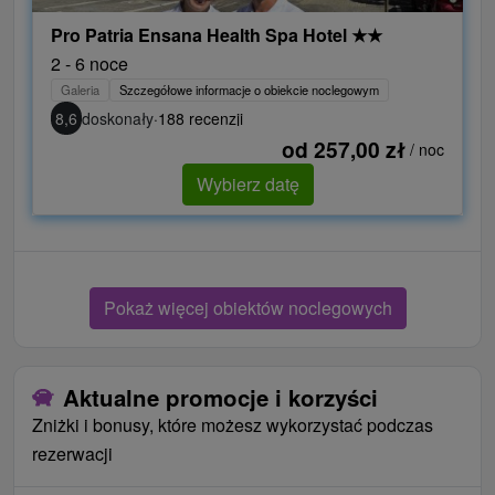
Pro Patria Ensana Health Spa Hotel
★
★
2 - 6 noce
Galeria
Szczegółowe informacje o obiekcie noclegowym
8,6
doskonały
·
188 recenzji
od 257,00 zł
/ noc
Wybierz datę
Pokaż więcej obiektów noclegowych
Aktualne promocje i korzyści
Zniżki i bonusy, które możesz wykorzystać podczas
rezerwacji