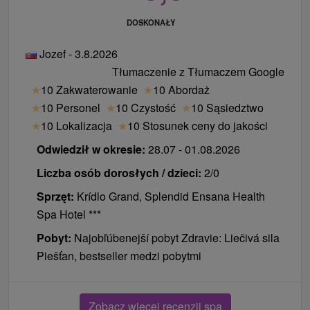
DOSKONAŁY
Jozef - 3.8.2026
Tłumaczenie z Tłumaczem Google
★
10 Zakwaterowanie
★
10 Abordaż
★
10 Personel
★
10 Czystość
★
10 Sąsiedztwo
★
10 Lokalizacja
★
10 Stosunek ceny do jakości
Odwiedził w okresie:
28.07 - 01.08.2026
Liczba osób dorosłych / dzieci:
2/0
Sprzęt:
Krídlo Grand, Splendid Ensana Health
Spa Hotel ***
Pobyt:
Najobľúbenejší pobyt Zdravie: Liečivá sila
Piešťan, bestseller medzi pobytmi
Zobacz więcej recenzji spa