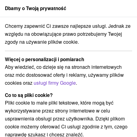
Dbamy o Twoją prywatność
członek grupy
Sorger
Chcemy zapewnić Ci zawsze najlepsze usługi. Jednak ze
027
Najpopularniejszy pobyt Zdrowie: Uzdrawiająca moc Pieszczan, b
względu na obowiązujące prawo potrzebujemy Twojej
zgody na używanie plików cookie.
Najpopularniejszy pobyt Zdrowie:
Uzdrawiająca moc Pieszczan,
Więcej o personalizacji i pomiarach
bestseller wśród pobytów
Aby wiedzieć, co dzieje się na stronach internetowych
Pro Patria Ensana Health Spa Hotel
★
★
oraz móc dostosować oferty i reklamy, używamy plików
Uzdrowisko Pieszczany - zniżka do 25 % na terminy do
cookies oraz
usługi firmy Google
.
27.02.2027
Co to są pliki cookie?
Piešťany
Pliki cookie to małe pliki tekstowe, które mogą być
wykorzystywane przez strony internetowe w celu
Wybierz datę
usprawnienia obsługi przez użytkownika. Dzięki plikom
cookie możemy oferować Ci usługi zgodnie z tym, czego
naprawdę szukasz i chcesz znaleźć.