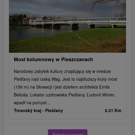
Most kolumnowy w Pieszczanach
Narodowy zabytek kultury znajdujący się w mieście
Piešťany nad rzeką Wag. Jest to najdłuższy kryty most
(156 m) na Słowacji i jest dziełem architekta Emila
Belluša. Lokator uzdrowiska Piešťany, Ľudovít Winter,
wpadł na pomysł...
Trnavský kraj -
Piešťany
0.21 Km
Załaduj więcej