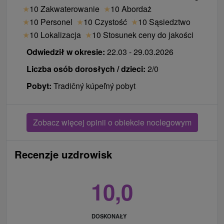
★
10 Zakwaterowanie
★
10 Abordaż
★
10 Personel
★
10 Czystość
★
10 Sąsiedztwo
★
10 Lokalizacja
★
10 Stosunek ceny do jakości
Odwiedził w okresie:
22.03 - 29.03.2026
Liczba osób dorosłych / dzieci:
2/0
Pobyt:
Tradičný kúpeľný pobyt
Zobacz więcej opinii o obiekcie noclegowym
Recenzje uzdrowisk
10,0
DOSKONAŁY