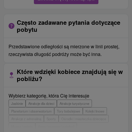
Często zadawane pytania dotyczące
pobytu
Przedstawione odległości są mierzone w linii prostej,
rzeczywista długość podróży może być inna.
Które wdzięki kobiece znajdują się w
pobliżu?
Wybierz kategorię, która Cię interesuje
Jaskinie
Atrakcje dla dzieci
Atrakcje turystyczne
Planetarium i obserwatorium
Tory bobslejowe
Kolejki linowe
Atrakcje z adrenaliną
Sporty
Ośrodki i miasteczka dziecięce
Muzea i galerie
Areny laserowe i paintball