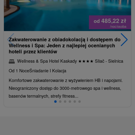
485,22
zł
od
/noc/osoba
Zakwaterowanie z obiadokolacją i dostępem do
Wellness i Spa: Jeden z najlepiej ocenianych
hoteli przez klientów
Wellness & Spa Hotel Kaskady
★
★
★
★
Sliač - Sielnica
Od 1 Noce
Śniadanie I Kolacja
Komfortowe zakwaterowanie z wyżywieniem HB i napojami.
Nieograniczony dostęp do 3000-metrowego spa i wellness,
basenów termalnych, strefy fitness...