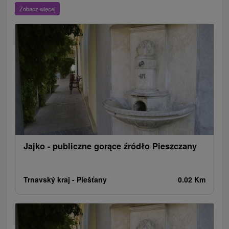
Wieże obserwacyjne i chodniki
Ogrody zoologiczne i fermy zwierząt
Zobacz więcej
Escaperoom
Ogrody botaniczne
Parki miejskie i zamkowe
Loty widokowe i rejsy wycieczkowe
Tarcze
Jeziora, jeziora, zbiorniki wodne
Zabytki techniki
Pomniki
Wodospady
Kościoły drewniane
Zamki, pałace, ruiny
Skanseny
Aquaparki, baseny
Źródła
Teatry
Jazda konna
Túry a turistické chodníky
Zamki
Chaty górskie
Miejsca sakralne
Rafting, rafting, rafting
Obiekty architektoniczne
Ośrodek narciarski
Pola golfowe
Tory gokartowe
Amfiteatry i kina w przyrodzie
Szlaki winne
Cyklotrasy
Jajko - publiczne gorące źródło Pieszczany
Trnavský kraj -
Piešťany
0.02 Km