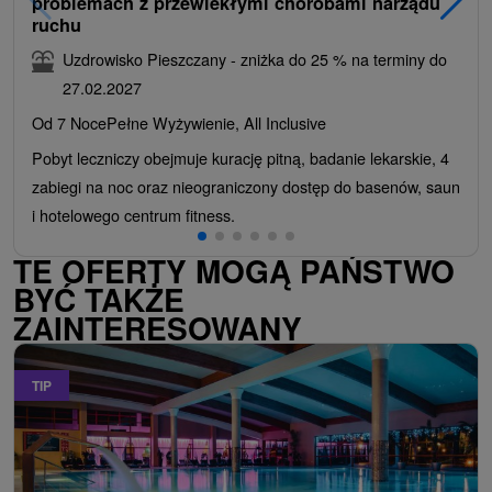
problemach z przewlekłymi chorobami narządu
ruchu
Uzdrowisko Pieszczany - zniżka do 25 % na terminy do
27.02.2027
Od 7 Noce
Pełne Wyżywienie, All Inclusive
Pobyt leczniczy obejmuje kurację pitną, badanie lekarskie, 4
zabiegi na noc oraz nieograniczony dostęp do basenów, saun
i hotelowego centrum fitness.
TE OFERTY MOGĄ PAŃSTWO
BYĆ TAKŻE
ZAINTERESOWANY
TIP