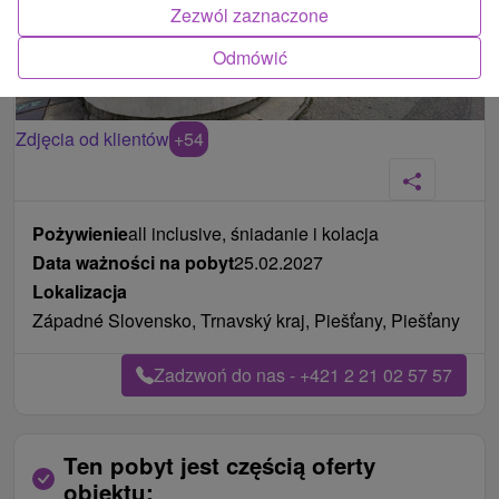
Zezwól zaznaczone
Odmówić
Zdjęcia od klientów
+54
Pożywienie
all inclusive, śniadanie i kolacja
Data ważności na pobyt
25.02.2027
Lokalizacja
Západné Slovensko, Trnavský kraj, Piešťany, Piešťany
Zadzwoń do nas - +421 2 21 02 57 57
Ten pobyt jest częścią oferty
obiektu: