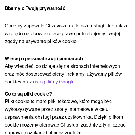
Dbamy o Twoją prywatność
członek grupy
Sorger
Chcemy zapewnić Ci zawsze najlepsze usługi. Jednak ze
cji
Ferie wiosenne
Východné Slovensko
Prešovský kraj
Ždiar
względu na obowiązujące prawo potrzebujemy Twojej
zgody na używanie plików cookie.
Ferie wiosenne Ždiar
Więcej o personalizacji i pomiarach
Kategorie
Aby wiedzieć, co dzieje się na stronach internetowych
oraz móc dostosować oferty i reklamy, używamy plików
Wszystkie kategorie
Pobyty z rabatem
(3)
cookies oraz
usługi firmy Google
.
Wellness pobyty
Wyjazdy weekendowe
(5)
(5)
Romantyczne wypady
Pobyty dla seniorów
(3)
(2)
Co to są pliki cookie?
Wakacje rodzinne
(5)
Pliki cookie to małe pliki tekstowe, które mogą być
wykorzystywane przez strony internetowe w celu
usprawnienia obsługi przez użytkownika. Dzięki plikom
Wybierz lokalizację lub datę
cookie możemy oferować Ci usługi zgodnie z tym, czego
naprawdę szukasz i chcesz znaleźć.