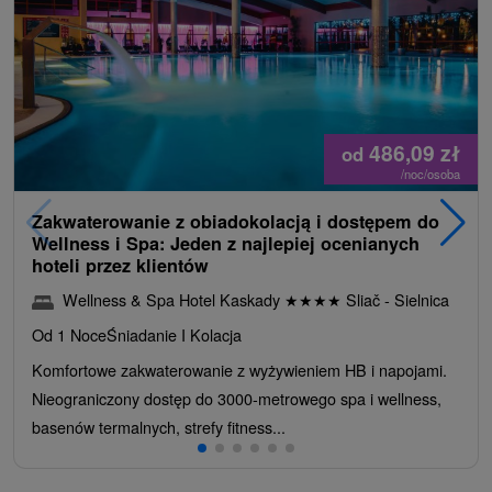
486,09
zł
od
/noc/osoba
Zakwaterowanie z obiadokolacją i dostępem do
Wellness i Spa: Jeden z najlepiej ocenianych
hoteli przez klientów
Wellness & Spa Hotel Kaskady
★
★
★
★
Sliač - Sielnica
Od 1 Noce
Śniadanie I Kolacja
Komfortowe zakwaterowanie z wyżywieniem HB i napojami.
Nieograniczony dostęp do 3000-metrowego spa i wellness,
basenów termalnych, strefy fitness...