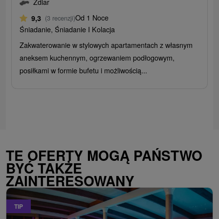
Ždiar
Od 1 Noce
9,3
(3 recenzji)
Śniadanie, Śniadanie I Kolacja
Zakwaterowanie w stylowych apartamentach z własnym
aneksem kuchennym, ogrzewaniem podłogowym,
posiłkami w formie bufetu i możliwością...
TE OFERTY MOGĄ PAŃSTWO
BYĆ TAKŻE
ZAINTERESOWANY
TIP