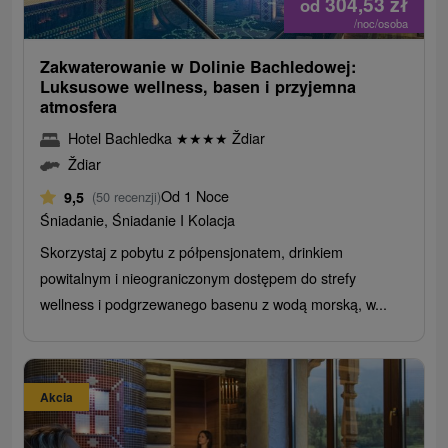
304,53
zł
od
/noc/osoba
Zakwaterowanie w Dolinie Bachledowej:
Luksusowe wellness, basen i przyjemna
atmosfera
Hotel Bachledka
★
★
★
★
Ždiar
Ždiar
Od 1 Noce
9,5
(50 recenzji)
Śniadanie, Śniadanie I Kolacja
Skorzystaj z pobytu z półpensjonatem, drinkiem
powitalnym i nieograniczonym dostępem do strefy
wellness i podgrzewanego basenu z wodą morską, w...
Akcia