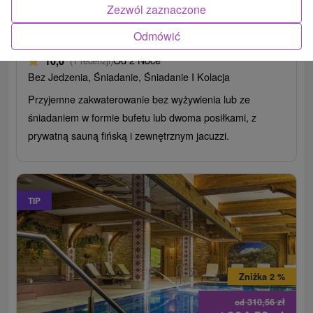
Zezwól zaznaczone
Mountain resort Chalets Ždiar
Odmówić
Ždiar
Od 2 Noce
10,0
(1 recenzji)
Bez Jedzenia, Śniadanie, Śniadanie I Kolacja
Przyjemne zakwaterowanie bez wyżywienia lub ze
śniadaniem w formie bufetu lub dwoma posiłkami, z
prywatną sauną fińską i zewnętrznym jacuzzi.
TIP
Zniżka 2 %
310,56
zł
od