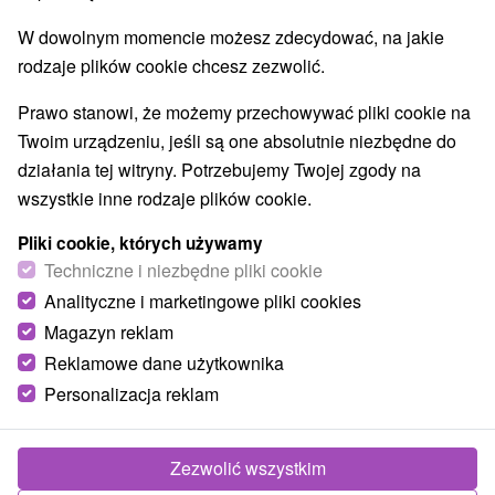
Najlepiej sprzedające
W dowolnym momencie możesz zdecydować, na jakie
rodzaje plików cookie chcesz zezwolić.
Prawo stanowi, że możemy przechowywać pliki cookie na
TOP - BESTSELLERY
NAJTAŃSZE
WSZYSTKO
Twoim urządzeniu, jeśli są one absolutnie niezbędne do
działania tej witryny. Potrzebujemy Twojej zgody na
wszystkie inne rodzaje plików cookie.
Pliki cookie, których używamy
Techniczne i niezbędne pliki cookie
Analityczne i marketingowe pliki cookies
Magazyn reklam
Reklamowe dane użytkownika
Personalizacja reklam
238,61
zł
od
/noc/osoba
Zezwolić wszystkim
Relaks w chacie z widokiem na Bielskie
Szczyty w spokojnej okolicy we wsi Ždiar