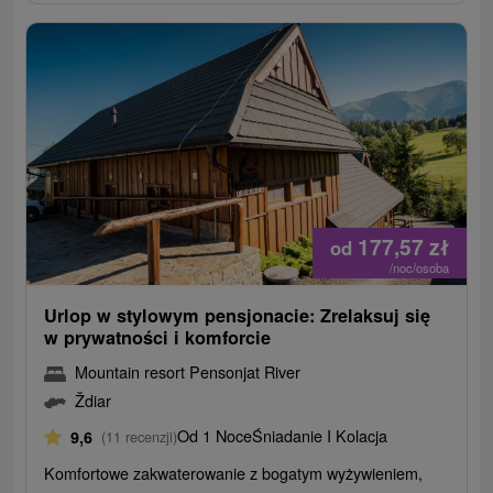
177,57
zł
od
/noc/osoba
Urlop w stylowym pensjonacie: Zrelaksuj się
w prywatności i komforcie
Mountain resort Pensonjat River
Ždiar
Od 1 Noce
Śniadanie I Kolacja
9,6
(11 recenzji)
Komfortowe zakwaterowanie z bogatym wyżywieniem,