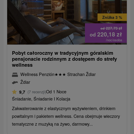
Zniżka 3 %
227,73
zł
od
220,18
zł
od
/noc/osoba
Pobyt całoroczny w tradycyjnym góralskim
pensjonacie rodzinnym z dostępem do strefy
wellness
Wellness Penzión
★
★
★
Strachan Ždiar
Ždiar
Od 1 Noce
9,7
(7 recenzji)
Śniadanie, Śniadanie I Kolacja
Zakwaterowanie z elastycznym wyżywieniem, drinkiem
powitalnym i pakietem wellness. Cena obejmuje wieczory
tematyczne z muzyką na żywo, darmowy...