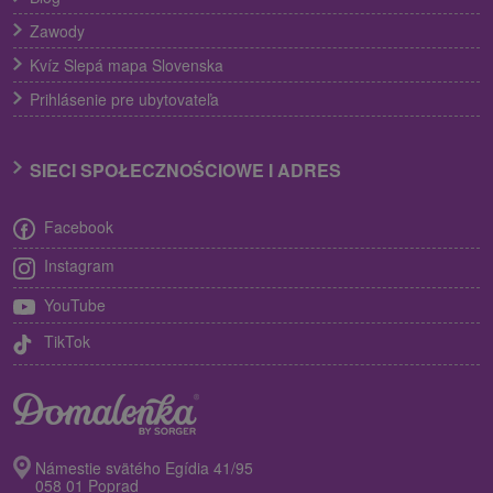
Zawody
Kvíz Slepá mapa Slovenska
Prihlásenie pre ubytovateľa
SIECI SPOŁECZNOŚCIOWE I ADRES
Facebook
Instagram
YouTube
TikTok
Námestie svätého Egídia 41/95
058 01 Poprad