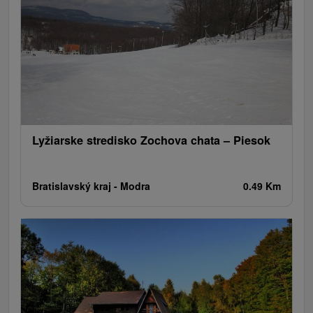
Aquaparki, baseny
Źródła
Teatry
Jaskinie
Jazda konna
Skanseny
Túry a turistické chodníky
Areny laserowe i paintball
Zamki
Chaty górskie
Miejsca sakralne
Rafting, rafting, rafting
Wieże obserwacyjne i chodniki
Obiekty architektoniczne
Ośrodek narciarski
Pola golfowe
Tory gokartowe
Amfiteatry i kina w przyrodzie
Szlaki winne
Cyklotrasy
Lyžiarske stredisko Zochova chata – Piesok
Bratislavský kraj -
Modra
0.49 Km