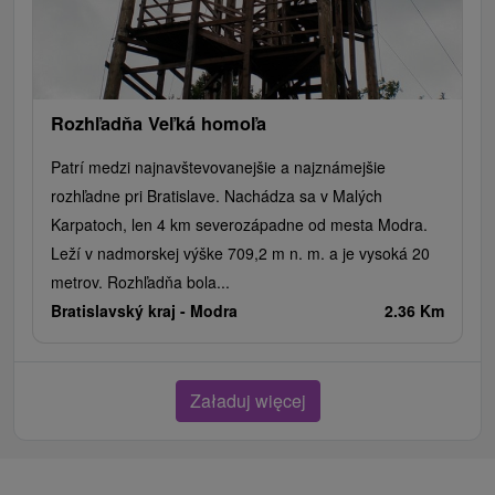
Rozhľadňa Veľká homoľa
Patrí medzi najnavštevovanejšie a najznámejšie
rozhľadne pri Bratislave. Nachádza sa v Malých
Karpatoch, len 4 km severozápadne od mesta Modra.
Leží v nadmorskej výške 709,2 m n. m. a je vysoká 20
metrov. Rozhľadňa bola...
Bratislavský kraj -
Modra
2.36 Km
Załaduj więcej