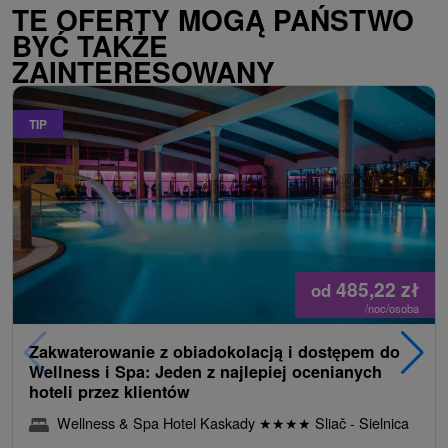
TE OFERTY MOGĄ PAŃSTWO
BYĆ TAKŻE
ZAINTERESOWANY
TIP
485,22
zł
od
/noc/osoba
Zakwaterowanie z obiadokolacją i dostępem do
Wellness i Spa: Jeden z najlepiej ocenianych
hoteli przez klientów
Wellness & Spa Hotel Kaskady
★
★
★
★
Sliač - Sielnica