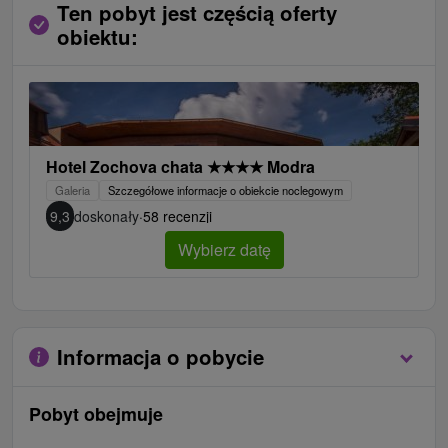
Ten pobyt jest częścią oferty
obiektu:
Hotel Zochova chata
★
★
★
★
Modra
Galeria
Szczegółowe informacje o obiekcie noclegowym
9,3
doskonały
·
58 recenzji
Wybierz datę
Informacja o pobycie
Pobyt obejmuje