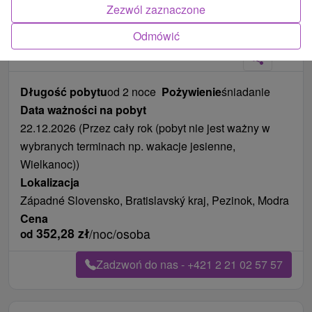
Zezwól zaznaczone
Zdjęcia od klientów
+1
Odmówić
Długość pobytu
od 2 noce
Pożywienie
śniadanie
Data ważności na pobyt
22.12.2026 (Przez cały rok (pobyt nie jest ważny w
wybranych terminach np. wakacje jesienne,
Wielkanoc))
Lokalizacja
Západné Slovensko, Bratislavský kraj, Pezinok, Modra
Cena
352,28
zł
/noc/osoba
od
Zadzwoń do nas - +421 2 21 02 57 57