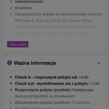
zakwaterowanie
śniadanie
nieograniczony dostęp do ekskluzywnego centrum
Wellness & Spa (os. od 15 lat) (Sauna fińska,
Sauna na podczerwień, Sauna ziołowa, Sauna
parowa, Basen chłodzący, Kąpiel Kneippa,
Prysznice wrażeń, Tepidarium, Lodospad, Ścieżka
Zobacz więcej
leśna)
WiFi
parkowanie na miejscu / w zależności od
Ważna informacja
dostępności
Check in - rozpoczęcie pobytu od:
14.00
Uwaga:
Posiłki wydawane są w formie a la carte –
Check out - wymeldowanie się z pobytu:
11.00
wybór z menu na miejscu lub w formie
Rozpoczęcie pobytu (posiłek):
Następnego
obiadokolacji w cenie 27 € / os. / dzień. W
dnia po przyjeździe ze śniadaniem.
przypadku obiadokolacji, jeżeli w danym dniu jest
Zakończenie pobytu (posiłek):
Śniadanie.
więcej niż 20 obiadokolacji, obiadokolacja
Posiłek:
Wyżywienie zabezpieczone jest w
serwowana jest w formie bufetu, jeżeli jest mniej