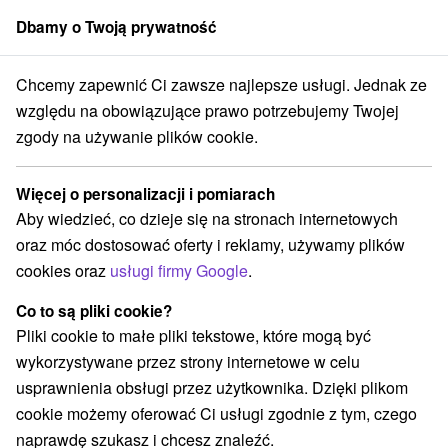
Dbamy o Twoją prywatność
członek grupy
Sorger
Chcemy zapewnić Ci zawsze najlepsze usługi. Jednak ze
dra
Leśna ucieczka dla ciała i umysłu: Relaks w ekskluzywnym centr
względu na obowiązujące prawo potrzebujemy Twojej
zgody na używanie plików cookie.
Leśna ucieczka dla ciała i umysłu:
Relaks w ekskluzywnym centrum
Więcej o personalizacji i pomiarach
wellness
Aby wiedzieć, co dzieje się na stronach internetowych
Hotel Zochova chata
★
★
★
★
Modra
Modra
oraz móc dostosować oferty i reklamy, używamy plików
cookies oraz
usługi firmy Google
.
Wybierz datę
Co to są pliki cookie?
Pliki cookie to małe pliki tekstowe, które mogą być
wykorzystywane przez strony internetowe w celu
Przejdź do lokalizacji
usprawnienia obsługi przez użytkownika. Dzięki plikom
cookie możemy oferować Ci usługi zgodnie z tym, czego
9,3
doskonały
58 recenzji
·
naprawdę szukasz i chcesz znaleźć.