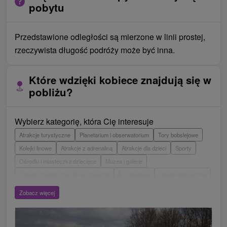
pobytu
Przedstawione odległości są mierzone w linii prostej,
rzeczywista długość podróży może być inna.
Które wdzięki kobiece znajdują się w
pobliżu?
Wybierz kategorię, która Cię interesuje
Atrakcje turystyczne
Planetarium i obserwatorium
Tory bobslejowe
Kolejki linowe
Atrakcje z adrenaliną
Atrakcje dla dzieci
Sporty
Ośrodki i miasteczka dziecięce
Muzea i galerie
Ogrody zoologiczne i fermy zwierząt
Escaperoom
Ogrody botaniczne
Parki miejskie i zamkowe
Loty widokowe i rejsy wycieczkowe
Tarcze
Zobacz więcej
Jeziora, jeziora, zbiorniki wodne
Zabytki techniki
Pomniki
Wodospady
Kościoły drewniane
Zamki, pałace, ruiny