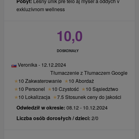
Pobyt:
Lesný únik pre telo aj myseľ a oddych v
exkluzívnom wellness
10,0
DOSKONAŁY
Veronika - 12.12.2024
Tłumaczenie z Tłumaczem Google
★
10 Zakwaterowanie
★
10 Abordaż
★
10 Personel
★
10 Czystość
★
10 Sąsiedztwo
★
10 Lokalizacja
★
7.5 Stosunek ceny do jakości
Odwiedził w okresie:
08.12 - 10.12.2024
Liczba osób dorosłych / dzieci:
2/0