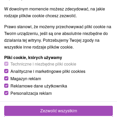
W dowolnym momencie możesz zdecydować, na jakie
Wsie i miasta
rodzaje plików cookie chcesz zezwolić.
Košice - Staré Mesto
(7)
Košice - Juh
(5)
Pokaż wszystko
Prawo stanowi, że możemy przechowywać pliki cookie na
Twoim urządzeniu, jeśli są one absolutnie niezbędne do
działania tej witryny. Potrzebujemy Twojej zgody na
TOP - BESTSELLERY
NAJTAŃSZE
WSZYSTKO
wszystkie inne rodzaje plików cookie.
Pliki cookie, których używamy
Techniczne i niezbędne pliki cookie
Analityczne i marketingowe pliki cookies
Magazyn reklam
Reklamowe dane użytkownika
Personalizacja reklam
Zezwolić wszystkim