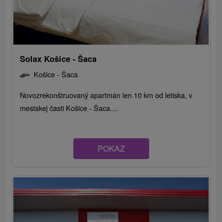
Solax Košice - Šaca
Košice - Šaca
Novozrekonštruovaný apartmán len 10 km od letiska, v
mestskej časti Košice - Šaca....
POKAZ