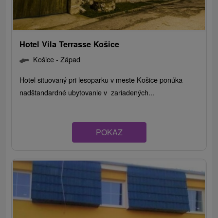
Hotel Vila Terrasse Košice
Košice - Západ
Hotel situovaný pri lesoparku v meste Košice ponúka
nadštandardné ubytovanie v zariadených...
POKAZ