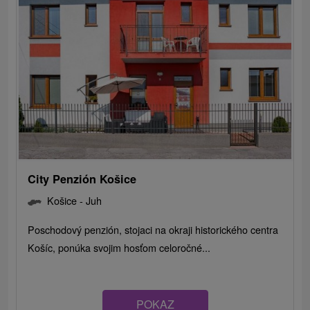
City Penzión Košice
Košice - Juh
Poschodový penzión, stojaci na okraji historického centra
Košíc, ponúka svojim hosťom celoročné...
POKAZ