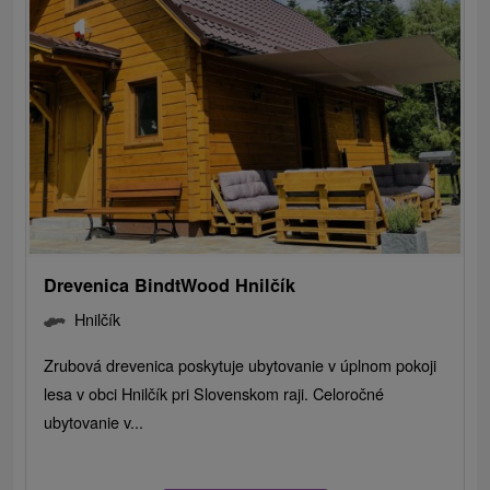
Drevenica BindtWood Hnilčík
Hnilčík
Zrubová drevenica poskytuje ubytovanie v úplnom pokoji
lesa v obci Hnilčík pri Slovenskom raji. Celoročné
ubytovanie v...