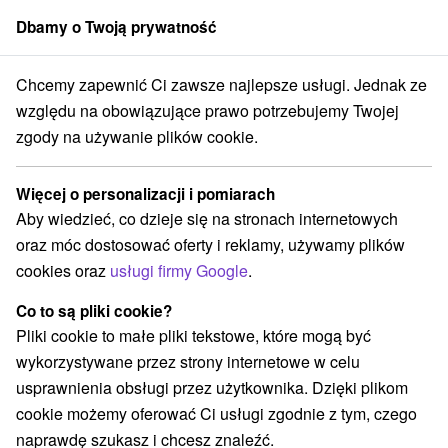
Dbamy o Twoją prywatność
członek grupy
Sorger
Chcemy zapewnić Ci zawsze najlepsze usługi. Jednak ze
Zakwaterowanie na Słowacji
Koszyce i okolice
względu na obowiązujące prawo potrzebujemy Twojej
zgody na używanie plików cookie.
Zakwaterowanie na Słowacji
Koszyce i okolice
Więcej o personalizacji i pomiarach
Aby wiedzieć, co dzieje się na stronach internetowych
Kategorie
oraz móc dostosować oferty i reklamy, używamy plików
cookies oraz
usługi firmy Google
.
Wszystkie kategorie
Hotele na Slovacji
(6)
Apartmány
Chaty na prenájom
Drevenice
(9)
(4)
(1)
Co to są pliki cookie?
Kempy
Motely
Penzióny
Priváty
(1)
(1)
(14)
(1)
Pliki cookie to małe pliki tekstowe, które mogą być
Ubytovne
(6)
wykorzystywane przez strony internetowe w celu
usprawnienia obsługi przez użytkownika. Dzięki plikom
cookie możemy oferować Ci usługi zgodnie z tym, czego
Wybierz lokalizację lub datę
naprawdę szukasz i chcesz znaleźć.