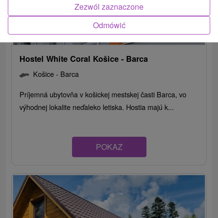
Zezwól zaznaczone
Odmówić
Hostel White Coral Košice - Barca
Košice - Barca
Príjemná ubytovňa v košickej mestskej časti Barca, vo
výhodnej lokalite neďaleko letiska. Hostia majú k...
POKAZ