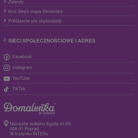
Zawody
Kvíz Slepá mapa Slovenska
Prihlásenie pre ubytovateľa
SIECI SPOŁECZNOŚCIOWE I ADRES
Facebook
Instagram
YouTube
TikTok
Námestie svätého Egídia 41/95
058 01 Poprad
W budynku INTESu