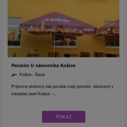
Penzión U námorníka Košice
Košice - Šaca
Príjemne strávený čas ponúka malý penzión, situovaný v
mestskej časti Košice –...
POKAZ