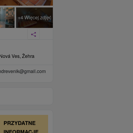
+4 Więcej zdjęć
 Nová Ves, Žehra
ndrevenik@gmail.com
PRZYDATNE
INFORMACJE