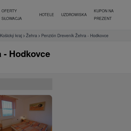
OFERTY
KUPON NA
HOTELE
UZDROWISKA
SŁOWACJA
PREZENT
Košický kraj
Žehra
Penzión Dreveník Žehra - Hodkovce
a - Hodkovce