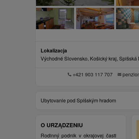
Lokalizacja
Východné Slovensko, Košický kraj, Spišská
+421 903 117 707
penzio
Ubytovanie pod Spišským hradom
O URZĄDZENIU
Rodinný podnik v okrajovej časti