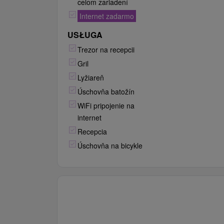
celom zariadení
Internet zadarmo
USŁUGA
Trezor na recepcii
Gril
Lyžiareň
Úschovňa batožín
WiFi pripojenie na
internet
Recepcia
Úschovňa na bicykle