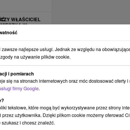
ŚĆ
CZY WŁAŚCICIEL
MIESZKA W
BUDYNKU?
watność
ÁNO, počas pobytu
sa zdržiava / býva v
zawsze najlepsze usługi. Jednak ze względu na obowiązując
objekte
 zgody na używanie plików cookie.
MINIMALNA
POJEMNOŚĆ
acji i pomiarach
Počet osôb
eje się na stronach internetowych oraz móc dostosować oferty 
usługi firmy Google
.
ODLEGŁOŚĆ
PARKOWANIA OD
e?
OBIEKTU
 pliki tekstowe, które mogą być wykorzystywane przez strony int
Pri objekte
i przez użytkownika. Dzięki plikom cookie możemy oferować Ci
SPOSÓB
 szukasz i chcesz znaleźć.
OGRZEWANIA