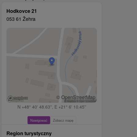
Hodkovce 21
053 61 Žehra
© OpenStreetMap
N +48° 40' 48.63'', E +21° 6' 10.45''
Nawigować
Zobacz mapę
Region turystyczny