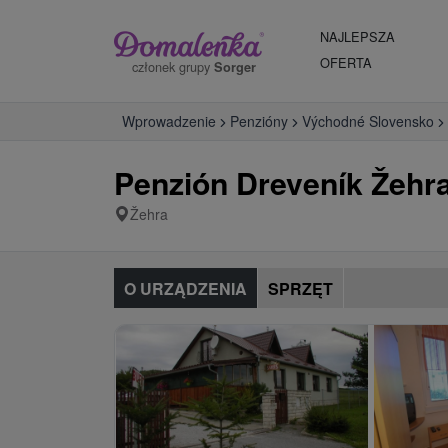
NAJLEPSZA
OFERTA
członek grupy
Sorger
Wprowadzenie
Penzióny
Východné Slovensko
Penzión Dreveník Žehr
Žehra
O URZĄDZENIA
SPRZĘT