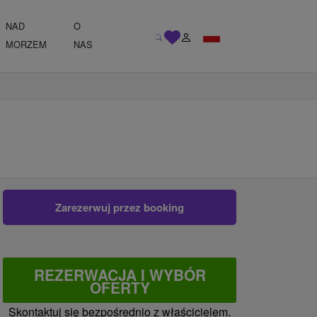
NAD
O
MORZEM
NAS
Zarezerwuj przez booking
REZERWACJA I WYBÓR
OFERTY
Skontaktuj się bezpośrednio z właścicielem.