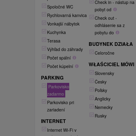
Check in - nástup na
Spoločné WC
pobyt od
Rychlovarná kanvica
Check out -
Vonkajší nábytok
odhlásenie sa z
Kuchynka
pobytu do
Terasa
BUDYNEK DZIAŁA
Výhľad do záhrady
Celoročne
Počet spální
WŁAŚCICIEL MÓWI
Počet kúpelní
Slovensky
PARKING
Česky
Parkovisko
Poľsky
zadarmo
Anglicky
Parkovisko pri
Nemecky
zariadení
Rusky
INTERNET
Internet Wi-Fi v