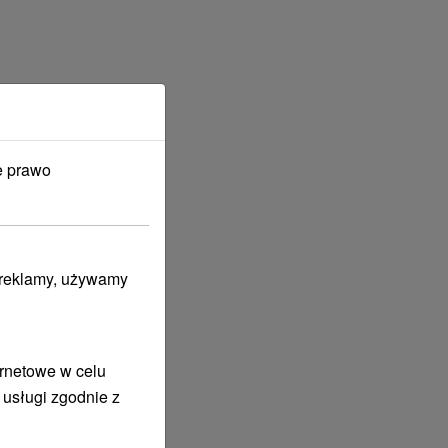
e prawo
i reklamy, używamy
ernetowe w celu
 usługi zgodnie z