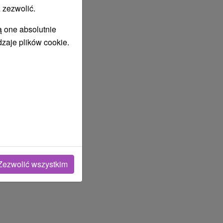
 zezwolić.
ą one absolutnie
dzaje plików cookie.
Zezwolić wszystkim