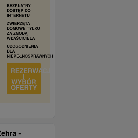
BEZPŁATNY
DOSTĘP DO
INTERNETU
ZWIERZĘTA
DOMOWE TYLKO
ZA ZGODĄ
WŁAŚCICIELA
UDOGODNIENIA
DLA
NIEPEŁNOSPRAWNYCH
REZERWACJA
I
WYBÓR
OFERTY
ehra -