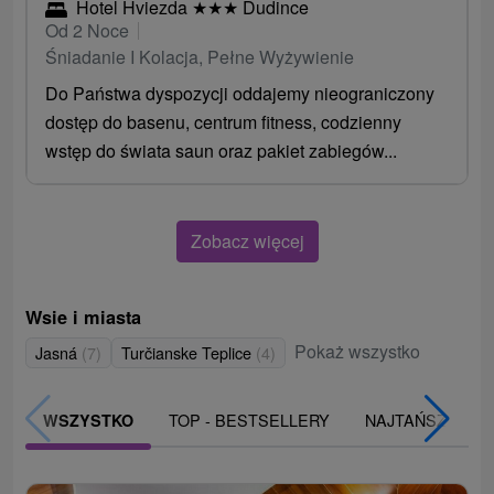
Hotel Hviezda
★
★
★
Dudince
Od 2 Noce
Śniadanie I Kolacja, Pełne Wyżywienie
Do Państwa dyspozycji oddajemy nieograniczony
dostęp do basenu, centrum fitness, codzienny
wstęp do świata saun oraz pakiet zabiegów...
Zobacz więcej
Wsie i miasta
Pokaż wszystko
Jasná
(7)
Turčianske Teplice
(4)
TOP - BESTSELLERY
NAJTAŃSZE
WSZYSTKO