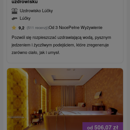
uzdrowisku
Uzdrowisko Lúčky
Lúčky
Od 3 Noce
Pełne Wyżywienie
9,2
(511 recenzji)
Pozwól się rozpieszczać uzdrawiającą wodą, pysznym
jedzeniem i życzliwym podejściem, które zregeneruje
zarówno ciało, jak i umysł.
506,07
zł
od