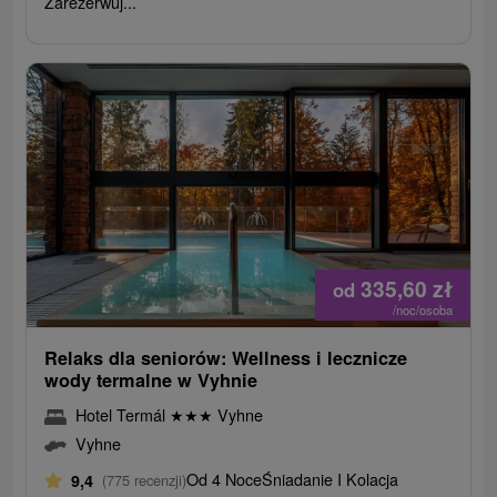
Zarezerwuj...
335,60
zł
od
/noc/osoba
Relaks dla seniorów: Wellness i lecznicze
wody termalne w Vyhnie
Hotel Termál
★
★
★
Vyhne
Vyhne
Od 4 Noce
Śniadanie I Kolacja
9,4
(775 recenzji)