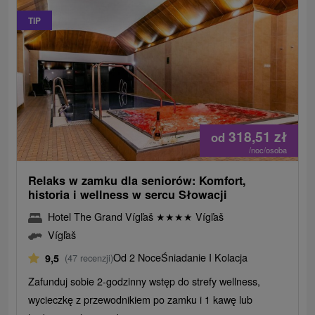
TIP
318,51
zł
od
/noc/osoba
Relaks w zamku dla seniorów: Komfort,
historia i wellness w sercu Słowacji
Hotel The Grand Vígľaš
★
★
★
★
Vígľaš
Vígľaš
Od 2 Noce
Śniadanie I Kolacja
9,5
(47 recenzji)
Zafunduj sobie 2-godzinny wstęp do strefy wellness,
wycieczkę z przewodnikiem po zamku i 1 kawę lub