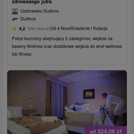
zdrowszego jutra
Uzdrowisko Dudince
Dudince
Od 4 Noce
Śniadanie I Kolacja
9,2
(292 recenzji)
Pobyt leczniczy obejmujący 2 zabiegi/noc, wejście na
baseny Wellnea oraz dodatkowe wejścia do stref wellness
lub fitness.
324,06
zł
od