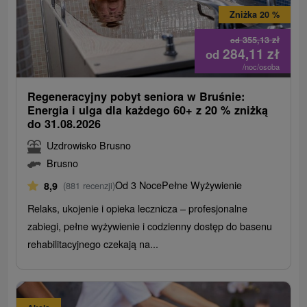
Zniżka 20 %
355,13
zł
od
284,11
zł
od
/noc/osoba
Regeneracyjny pobyt seniora w Bruśnie:
Energia i ulga dla każdego 60+ z 20 % zniżką
do 31.08.2026
Uzdrowisko Brusno
Brusno
Od 3 Noce
Pełne Wyżywienie
8,9
(881 recenzji)
Relaks, ukojenie i opieka lecznicza – profesjonalne
zabiegi, pełne wyżywienie i codzienny dostęp do basenu
rehabilitacyjnego czekają na...