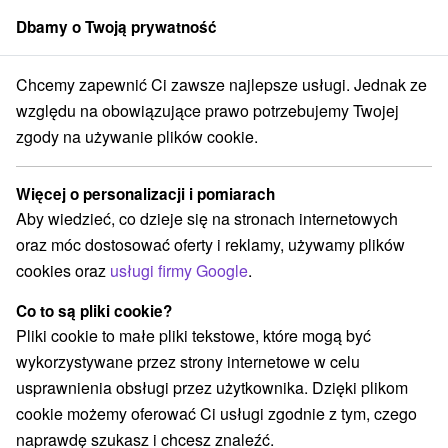
Dbamy o Twoją prywatność
członek grupy
Sorger
Chcemy zapewnić Ci zawsze najlepsze usługi. Jednak ze
cjalne oferty na Słowacji
Pobyty dla seniorów
Stredné Slovensko
względu na obowiązujące prawo potrzebujemy Twojej
zgody na używanie plików cookie.
Pobyty dla seniorów Stredné
Slovensko
Więcej o personalizacji i pomiarach
Aby wiedzieć, co dzieje się na stronach internetowych
Kategorie
oraz móc dostosować oferty i reklamy, używamy plików
cookies oraz
usługi firmy Google
.
Wszystkie kategorie
Pobyty z rabatem
(65)
Wellness pobyty
Wyjazdy weekendowe
(89)
(87)
Co to są pliki cookie?
Romantyczne wypady
Pobyty dla seniorów
(26)
(33)
Pliki cookie to małe pliki tekstowe, które mogą być
Wakacje rodzinne
(67)
wykorzystywane przez strony internetowe w celu
usprawnienia obsługi przez użytkownika. Dzięki plikom
cookie możemy oferować Ci usługi zgodnie z tym, czego
Wybierz lokalizację lub datę
naprawdę szukasz i chcesz znaleźć.