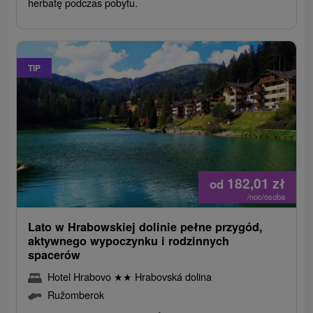
herbatę podczas pobytu.
TIP
182,01
zł
od
/noc/osoba
Lato w Hrabowskiej dolinie pełne przygód,
aktywnego wypoczynku i rodzinnych
spacerów
Hotel Hrabovo
★
★
Hrabovská dolina
Ružomberok