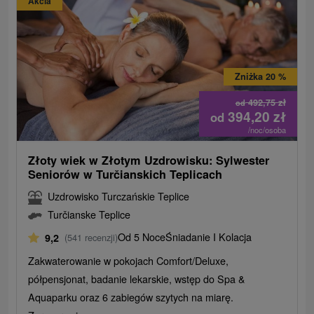
Akcia
Zniżka 20 %
492,75
zł
od
394,20
zł
od
/noc/osoba
Złoty wiek w Złotym Uzdrowisku: Sylwester
Seniorów w Turčianskich Teplicach
Uzdrowisko Turczańskie Teplice
Turčianske Teplice
Od 5 Noce
Śniadanie I Kolacja
9,2
(541 recenzji)
Zakwaterowanie w pokojach Comfort/Deluxe,
półpensjonat, badanie lekarskie, wstęp do Spa &
Aquaparku oraz 6 zabiegów szytych na miarę.