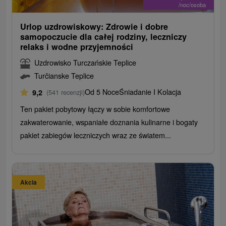
/noc/osoba
Urlop uzdrowiskowy: Zdrowie i dobre
samopoczucie dla całej rodziny, leczniczy
relaks i wodne przyjemności
Uzdrowisko Turczańskie Teplice
Turčianske Teplice
Od 5 Noce
Śniadanie I Kolacja
9,2
(541 recenzji)
Ten pakiet pobytowy łączy w sobie komfortowe
zakwaterowanie, wspaniałe doznania kulinarne i bogaty
pakiet zabiegów leczniczych wraz ze światem...
Akcia