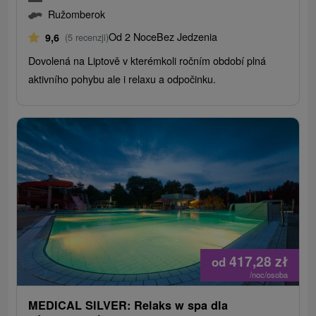
Ružomberok
Od 2 Noce
Bez Jedzenia
9,6
(5 recenzji)
Dovolená na Liptově v kterémkoli ročním období plná
aktivního pohybu ale i relaxu a odpočinku.
417,28
zł
od
/noc/osoba
MEDICAL SILVER: Relaks w spa dla