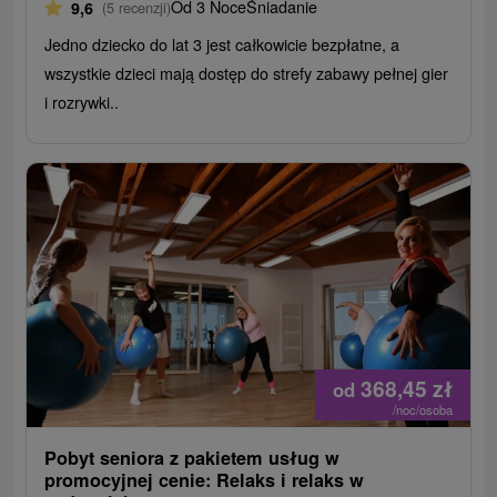
Od 3 Noce
Śniadanie
9,6
(5 recenzji)
Jedno dziecko do lat 3 jest całkowicie bezpłatne, a
wszystkie dzieci mają dostęp do strefy zabawy pełnej gier
i rozrywki..
368,45
zł
od
/noc/osoba
Pobyt seniora z pakietem usług w
promocyjnej cenie: Relaks i relaks w