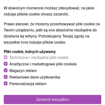
Najlepiej sprzedające
W dowolnym momencie możesz zdecydować, na jakie
rodzaje plików cookie chcesz zezwolić.
1.
Prawo stanowi, że możemy przechowywać pliki cookie na
Twoim urządzeniu, jeśli są one absolutnie niezbędne do
działania tej witryny. Potrzebujemy Twojej zgody na
wszystkie inne rodzaje plików cookie.
Pliki cookie, których używamy
359,57
zł
Techniczne i niezbędne pliki cookie
od
/noc/osoba
Analityczne i marketingowe pliki cookies
Magazyn reklam
Zdrowie i relaks dla seniorów w sercu Turčiai
Reklamowe dane użytkownika
z maksymalnymi korzyściami w okazyjnej
cenie
Personalizacja reklam
Uzdrowisko Turczańskie Teplice
Od 5 Noce
Śniadanie I Kolacja
Zezwolić wszystkim
Pakiet obejmuje wstępne badanie lekarskie, 8