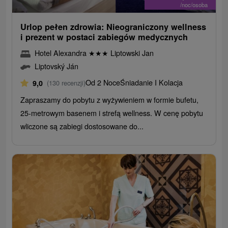
/noc/osoba
Urlop pełen zdrowia: Nieograniczony wellness
i prezent w postaci zabiegów medycznych
Hotel Alexandra
★
★
★
Liptowski Jan
Liptovský Ján
Od 2 Noce
Śniadanie I Kolacja
9,0
(130 recenzji)
Zapraszamy do pobytu z wyżywieniem w formie bufetu,
25-metrowym basenem i strefą wellness. W cenę pobytu
wliczone są zabiegi dostosowane do...