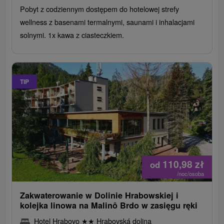
Pobyt z codziennym dostępem do hotelowej strefy
wellness z basenami termalnymi, saunami i inhalacjami
solnymi. 1x kawa z ciasteczkiem.
TIP
110,98
zł
od
/noc/osoba
Zakwaterowanie w Dolinie Hrabowskiej i
kolejka linowa na Malinô Brdo w zasięgu ręki
Hotel Hrabovo
★
★
Hrabovská dolina