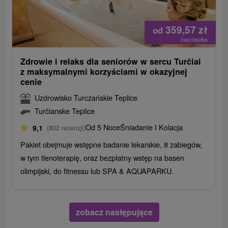
359,57
zł
od
/noc/osoba
Zdrowie i relaks dla seniorów w sercu Turčiai
z maksymalnymi korzyściami w okazyjnej
cenie
Uzdrowisko Turczańskie Teplice
Turčianske Teplice
Od 5 Noce
Śniadanie I Kolacja
9,1
(802 recenzji)
Pakiet obejmuje wstępne badanie lekarskie, 8 zabiegów,
w tym tlenoterapię, oraz bezpłatny wstęp na basen
olimpijski, do fitnessu lub SPA & AQUAPARKU.
zobacz następujące