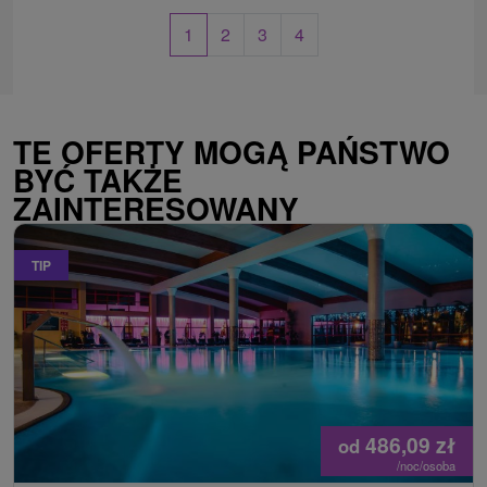
1
2
3
4
TE OFERTY MOGĄ PAŃSTWO
BYĆ TAKŻE
ZAINTERESOWANY
TIP
486,09
zł
od
/noc/osoba