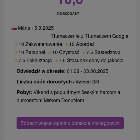
DOSKONAŁY
Mária - 5.8.2025
Tłumaczenie z Tłumaczem Google
★
10 Zakwaterowanie
★
10 Abordaż
★
10 Personel
★
10 Czystość
★
7.5 Sąsiedztwo
★
7.5 Lokalizacja
★
7.5 Stosunek ceny do jakości
Odwiedził w okresie:
01.08 - 03.08.2025
Liczba osób dorosłych / dzieci:
2/0
Pobyt:
Víkend s populárnym českým hercom a
humoristom Mirkom Donutilom
Zobacz więcej opinii o obiekcie noclegowym