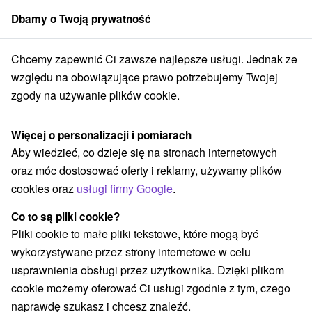
Dbamy o Twoją prywatność
członek grupy
Sorger
Chcemy zapewnić Ci zawsze najlepsze usługi. Jednak ze
ický kraj
Číž
Uzdrowisko Číž
Wellness i leczenie seniorów 60+
względu na obowiązujące prawo potrzebujemy Twojej
zgody na używanie plików cookie.
Wellness i leczenie seniorów 60+
Spa Rimava hotel
★
★
★
Więcej o personalizacji i pomiarach
Uzdrowisko Číž
Aby wiedzieć, co dzieje się na stronach internetowych
oraz móc dostosować oferty i reklamy, używamy plików
cookies oraz
usługi firmy Google
.
Wybierz datę
Co to są pliki cookie?
Pliki cookie to małe pliki tekstowe, które mogą być
Przejdź do lokalizacji
wykorzystywane przez strony internetowe w celu
usprawnienia obsługi przez użytkownika. Dzięki plikom
8,5
doskonały
186 recenzji
·
cookie możemy oferować Ci usługi zgodnie z tym, czego
naprawdę szukasz i chcesz znaleźć.