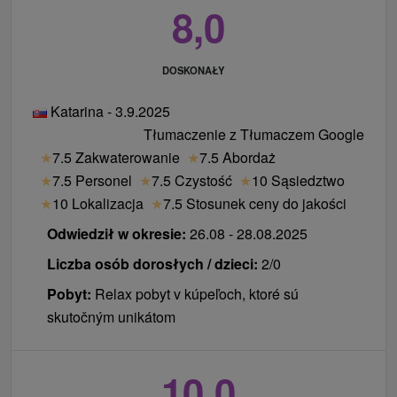
8,0
DOSKONAŁY
Katarina - 3.9.2025
Tłumaczenie z Tłumaczem Google
★
7.5 Zakwaterowanie
★
7.5 Abordaż
★
7.5 Personel
★
7.5 Czystość
★
10 Sąsiedztwo
★
10 Lokalizacja
★
7.5 Stosunek ceny do jakości
Odwiedził w okresie:
26.08 - 28.08.2025
Liczba osób dorosłych / dzieci:
2/0
Pobyt:
Relax pobyt v kúpeľoch, ktoré sú
skutočným unikátom
10,0