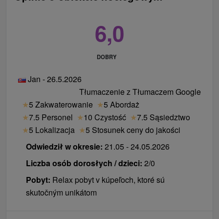
6,0
DOBRY
Jan - 26.5.2026
Tłumaczenie z Tłumaczem Google
★
5 Zakwaterowanie
★
5 Abordaż
★
7.5 Personel
★
10 Czystość
★
7.5 Sąsiedztwo
★
5 Lokalizacja
★
5 Stosunek ceny do jakości
Odwiedził w okresie:
21.05 - 24.05.2026
Liczba osób dorosłych / dzieci:
2/0
Pobyt:
Relax pobyt v kúpeľoch, ktoré sú
skutočným unikátom