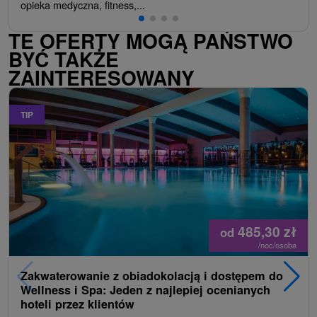
opieka medyczna, fitness,...
TE OFERTY MOGĄ PAŃSTWO
BYĆ TAKŻE
ZAINTERESOWANY
TIP
485,30
zł
od
/noc/osoba
Zakwaterowanie z obiadokolacją i dostępem do
Wellness i Spa: Jeden z najlepiej ocenianych
hoteli przez klientów