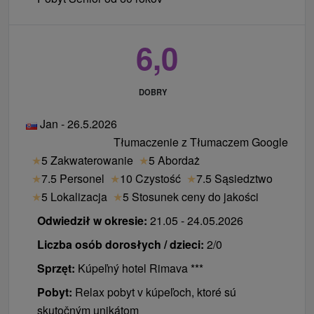
6,0
DOBRY
Jan - 26.5.2026
Tłumaczenie z Tłumaczem Google
★
5 Zakwaterowanie
★
5 Abordaż
★
7.5 Personel
★
10 Czystość
★
7.5 Sąsiedztwo
★
5 Lokalizacja
★
5 Stosunek ceny do jakości
Odwiedził w okresie:
21.05 - 24.05.2026
Liczba osób dorosłych / dzieci:
2/0
Sprzęt:
Kúpeľný hotel Rimava ***
Pobyt:
Relax pobyt v kúpeľoch, ktoré sú
skutočným unikátom