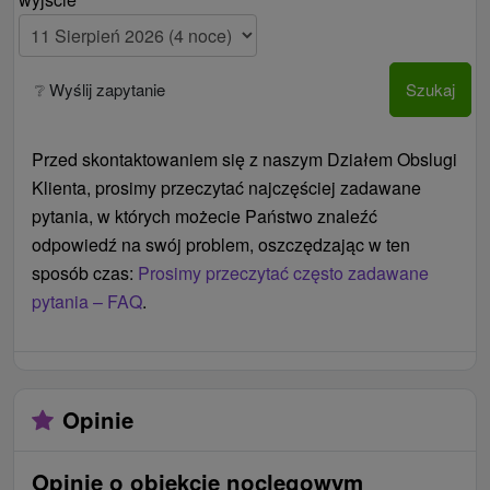
usługi dodatkowe (obszar hipopotamów, wodny
świat, wypożyczalnia boisk i sprzętu sportowego)
Ceny - Informacje
❔ Wyślij zapytanie
Szukaj
Dodatkowe łóżko możliwe tylko w DU Rimava.
Przed skontaktowaniem się z naszym Działem Obslugi
V razie potrzeby recepcji zapewnia przechowalnię
Klienta, prosimy przeczytać najczęściej zadawane
bagażu, a także może zorganizować transfer z
pytania, w których możecie Państwo znaleźć
dworca kolejowego do uzdrowiska i vice versa.
odpowiedź na swój problem, oszczędzając w ten
sposób czas:
Prosimy przeczytać często zadawane
pytania – FAQ
.
Opinie
Opinie o obiekcie noclegowym