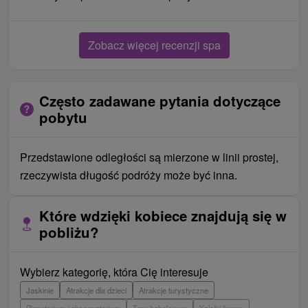
Zobacz więcej recenzji spa
Często zadawane pytania dotyczące
pobytu
Przedstawione odległości są mierzone w linii prostej,
rzeczywista długość podróży może być inna.
Które wdzięki kobiece znajdują się w
pobliżu?
Wybierz kategorię, która Cię interesuje
Jaskinie
Atrakcje dla dzieci
Atrakcje turystyczne
Planetarium i obserwatorium
Tory bobslejowe
Kolejki linowe