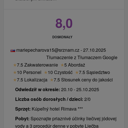
8,0
DOSKONAŁY
mariepecharova15@srznam.cz - 27.10.2025
Tłumaczenie z Tłumaczem Google
★
7.5 Zakwaterowanie
★
5 Abordaż
★
10 Personel
★
10 Czystość
★
7.5 Sąsiedztwo
★
7.5 Lokalizacja
★
7.5 Stosunek ceny do jakości
Odwiedził w okresie:
20.10 - 25.10.2025
Liczba osób dorosłych / dzieci:
2/0
Sprzęt:
Kúpeľný hotel Rimava ***
Pobyt:
Spoznajte priaznivé účinky liečivej jódovej
vody a 3 procedúr denne v pobyte Liečba