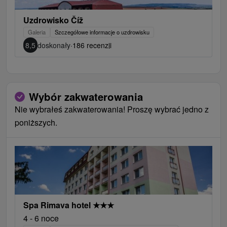
Uzdrowisko Číž
Galeria
Szczegółowe informacje o uzdrowisku
8,5
doskonały
·
186 recenzji
Wybór zakwaterowania
Nie wybrałeś zakwaterowania! Proszę wybrać jedno z
poniższych.
Spa Rimava hotel
★
★
★
4 - 6 noce