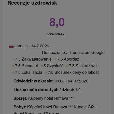
Recenzje uzdrowisk
8,0
DOSKONAŁY
Jarmila - 14.7.2026
Tłumaczenie z Tłumaczem Google
★
7.5 Zakwaterowanie
★
7.5 Abordaż
★
7.5 Personel
★
5 Czystość
★
7.5 Sąsiedztwo
★
7.5 Lokalizacja
★
7.5 Stosunek ceny do jakości
Odwiedził w okresie:
30.06 - 04.07.2026
Liczba osób dorosłych / dzieci:
1/0
Sprzęt:
Kúpeľný hotel Rimava ***
Pobyt:
Kúpeľný hotel Rimava *** Kúpele Číž -
Pobyt Senior od 60 rokov