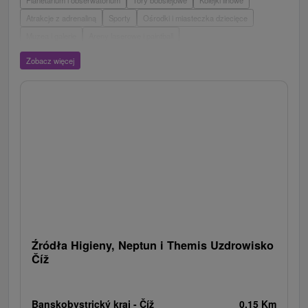
Atrakcje z adrenaliną
Sporty
Ośrodki i miasteczka dziecięce
Muzea i galerie
Areny laserowe i paintball
Wieże obserwacyjne i chodniki
Ogrody zoologiczne i fermy zwierząt
Zobacz więcej
Escaperoom
Aquaparki, baseny
Zamki, pałace, ruiny
Skanseny
Ogrody botaniczne
Parki miejskie i zamkowe
Loty widokowe i rejsy wycieczkowe
Tarcze
Jeziora, jeziora, zbiorniki wodne
Zabytki techniki
Pomniki
Wodospady
Kościoły drewniane
Źródła
Teatry
Jazda konna
Túry a turistické chodníky
Zamki
Chaty górskie
Miejsca sakralne
Rafting, rafting, rafting
Obiekty architektoniczne
Ośrodek narciarski
Pola golfowe
Tory gokartowe
Amfiteatry i kina w przyrodzie
Szlaki winne
Cyklotrasy
Źródła Higieny, Neptun i Themis Uzdrowisko
Číž
Banskobystrický kraj -
Číž
0.15 Km