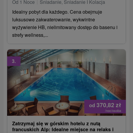
Od 1 Noce
Śniadanie, Śniadanie I Kolacja
Idealny pobyt dla każdego. Cena obejmuje
luksusowe zakwaterowanie, wykwintne
wyżywienie HB, nielimitowany dostęp do basenu i
strefy wellness,...
3.
370,82
zł
od
/noc/osoba
Zatrzymaj się w górskim hotelu z nutą
francuskich Alp: Idealne miejsce na relaks i