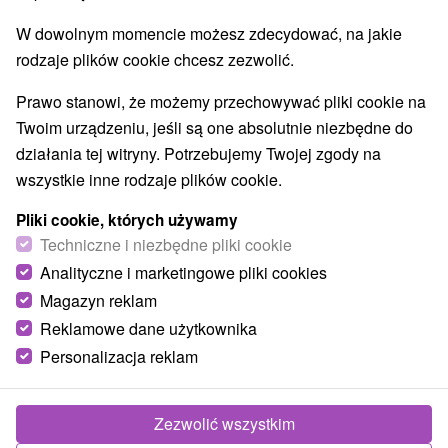
Najlepiej sprzedające
W dowolnym momencie możesz zdecydować, na jakie
rodzaje plików cookie chcesz zezwolić.
1.
Prawo stanowi, że możemy przechowywać pliki cookie na
Twoim urządzeniu, jeśli są one absolutnie niezbędne do
działania tej witryny. Potrzebujemy Twojej zgody na
wszystkie inne rodzaje plików cookie.
Pliki cookie, których używamy
208,92
zł
Techniczne i niezbędne pliki cookie
od
/noc/osoba
Analityczne i marketingowe pliki cookies
Magazyn reklam
Zatrzymaj się w hotelu retro w miejscowości
Reklamowe dane użytkownika
Záhradky z kolejkami linowymi, karnetami
narciarskimi i wejściami do aquaparków
Personalizacja reklam
Hotel SKI
★
★
Dolina Demianowska
Od 1 Noce
Śniadanie, Śniadanie I Kolacja
Zezwolić wszystkim
Ciesz się swoim pobytem i zyskaj karnety