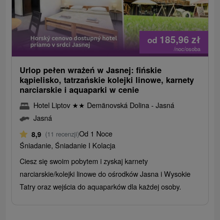
185,96
zł
od
/noc/osoba
Urlop pełen wrażeń w Jasnej: fińskie
kąpielisko, tatrzańskie kolejki linowe, karnety
narciarskie i aquaparki w cenie
Hotel Liptov
★
★
Demänovská Dolina - Jasná
Jasná
Od 1 Noce
8,9
(11 recenzji)
Śniadanie, Śniadanie I Kolacja
Ciesz się swoim pobytem i zyskaj karnety
narciarskie/kolejki linowe do ośrodków Jasna i Wysokie
Tatry oraz wejścia do aquaparków dla każdej osoby.