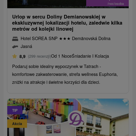
/noc/osoba
Urlop w sercu Doliny Demianowskiej w
ekskluzywnej lokalizacji hotelu, zaledwie kilka
metrów od kolejki linowej
Hotel SOREA SNP
★
★
★
Demänovská Dolina
Jasná
Od 1 Noce
Śniadanie I Kolacja
8,9
(299 recenzji)
Podaruj sobie idealny wypoczynek w Tatrach -
komfortowe zakwaterowanie, strefa wellness Euphoria,
zniżki na atrakcje i świetne korzyści dla dzieci.
TIP
Akcia