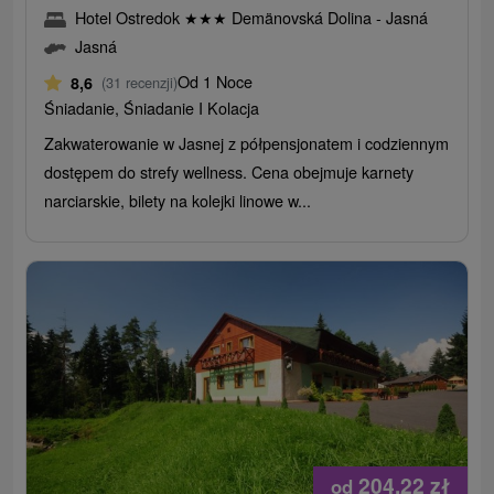
Hotel Ostredok
★
★
★
Demänovská Dolina - Jasná
Jasná
Od 1 Noce
8,6
(31 recenzji)
Śniadanie, Śniadanie I Kolacja
Zakwaterowanie w Jasnej z półpensjonatem i codziennym
dostępem do strefy wellness. Cena obejmuje karnety
narciarskie, bilety na kolejki linowe w...
204,22
zł
od