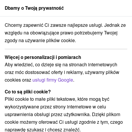
Dbamy o Twoją prywatność
członek grupy
Sorger
Chcemy zapewnić Ci zawsze najlepsze usługi. Jednak ze
jalne oferty na Słowacji
Pobyty dla seniorów
Demänovská dolina
względu na obowiązujące prawo potrzebujemy Twojej
zgody na używanie plików cookie.
Pobyty dla seniorów Demänovská
dolina
Więcej o personalizacji i pomiarach
Aby wiedzieć, co dzieje się na stronach internetowych
Kategorie
oraz móc dostosować oferty i reklamy, używamy plików
cookies oraz
usługi firmy Google
.
Wszystkie kategorie
Pobyty z rabatem
(12)
Wellness pobyty
Wyjazdy weekendowe
(12)
(16)
Co to są pliki cookie?
Romantyczne wypady
Pobyty dla seniorów
(7)
(9)
Pliki cookie to małe pliki tekstowe, które mogą być
Wakacje rodzinne
(14)
wykorzystywane przez strony internetowe w celu
usprawnienia obsługi przez użytkownika. Dzięki plikom
cookie możemy oferować Ci usługi zgodnie z tym, czego
Wybierz lokalizację lub datę
naprawdę szukasz i chcesz znaleźć.