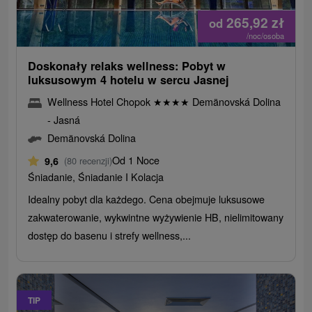
265,92
zł
od
/noc/osoba
Doskonały relaks wellness: Pobyt w
luksusowym 4 hotelu w sercu Jasnej
Wellness Hotel Chopok
★
★
★
★
Demänovská Dolina
- Jasná
Demänovská Dolina
Od 1 Noce
9,6
(80 recenzji)
Śniadanie, Śniadanie I Kolacja
Idealny pobyt dla każdego. Cena obejmuje luksusowe
zakwaterowanie, wykwintne wyżywienie HB, nielimitowany
dostęp do basenu i strefy wellness,...
TIP