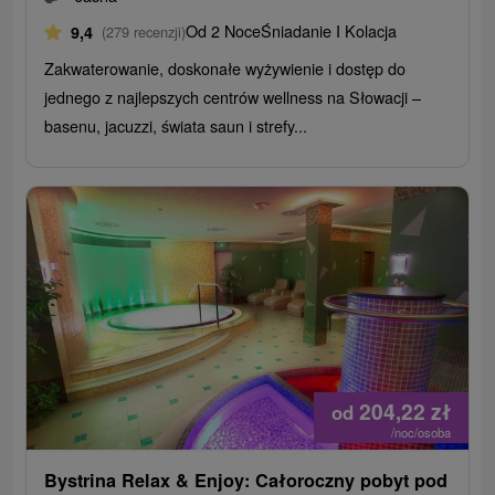
Od 2 Noce
Śniadanie I Kolacja
9,4
(279 recenzji)
Zakwaterowanie, doskonałe wyżywienie i dostęp do
jednego z najlepszych centrów wellness na Słowacji –
basenu, jacuzzi, świata saun i strefy...
204,22
zł
od
/noc/osoba
Bystrina Relax & Enjoy: Całoroczny pobyt pod