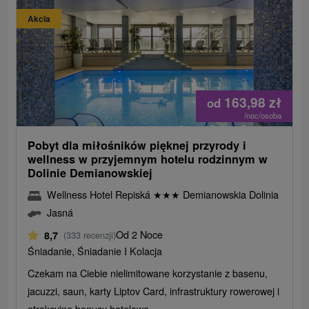
Akcia
163,98
zł
od
/noc/osoba
Pobyt dla miłośników pięknej przyrody i
wellness w przyjemnym hotelu rodzinnym w
Dolinie Demianowskiej
Wellness Hotel Repiská
★
★
★
Demianowskia Dolinia
Jasná
Od 2 Noce
8,7
(333 recenzji)
Śniadanie, Śniadanie I Kolacja
Czekam na Ciebie nielimitowane korzystanie z basenu,
jacuzzi, saun, karty Liptov Card, infrastruktury rowerowej i
atrakcyjne bonusy hotelowe.