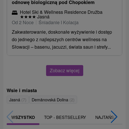
odnowę biologiczną pod Chopokiem
Hotel Ski & Wellness Residence Družba
★
★
★
★
Jasná
Od 2 Noce
Śniadanie I Kolacja
Zakwaterowanie, doskonałe wyżywienie i dostęp
do jednego z najlepszych centrów wellness na
Słowacji – basenu, jacuzzi, świata saun i strefy...
Zobacz więcej
Wsie i miasta
Jasná
(7)
Demänovská Dolina
(2)
TOP - BESTSELLERY
NAJTAŃSZE
WSZYSTKO