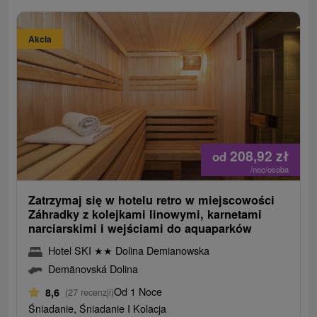
Akcia
208,92
zł
od
/noc/osoba
Zatrzymaj się w hotelu retro w miejscowości
Záhradky z kolejkami linowymi, karnetami
narciarskimi i wejściami do aquaparków
Hotel SKI
★
★
Dolina Demianowska
Demänovská Dolina
Od 1 Noce
8,6
(27 recenzji)
Śniadanie, Śniadanie I Kolacja