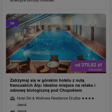
TIP
370,82
zł
od
/noc/osoba
Zatrzymaj się w górskim hotelu z nutą
francuskich Alp: Idealne miejsce na relaks i
odnowę biologiczną pod Chopokiem
Hotel Ski & Wellness Residence Družba
★
★
★
★
Jasná
Jasná