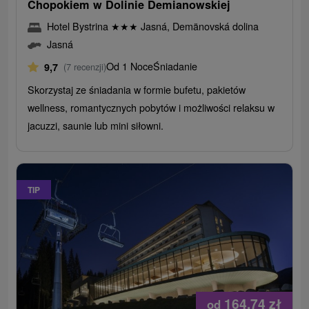
Chopokiem w Dolinie Demianowskiej
Hotel Bystrina
★
★
★
Jasná, Demänovská dolina
Jasná
Od 1 Noce
Śniadanie
9,7
(7 recenzji)
Skorzystaj ze śniadania w formie bufetu, pakietów
wellness, romantycznych pobytów i możliwości relaksu w
jacuzzi, saunie lub mini siłowni.
TIP
164,74
zł
od