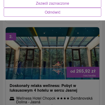
Zezwól zaznaczone
narciarskie/kolejki linowe do ośrodków Jasna i
Wysokie Tatry oraz wejścia do aquaparków dla
Odmówić
każdej osoby.
2.
265,92
zł
od
/noc/osoba
Doskonały relaks wellness: Pobyt w
luksusowym 4 hotelu w sercu Jasnej
Wellness Hotel Chopok
★
★
★
★
Demänovská
Dolina - Jasná