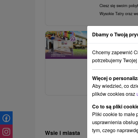
Ciesz się swoim pobyt
Wysokie Tatry oraz we
Dbamy o Twoją pry
3.
Urlop pełen wraż
linowe, karnety 
Chcemy zapewnić Ci 
Hotel Liptov
★
★
potrzebujemy Twojej
Jasná
Ciesz się swoim pobyt
Więcej o personaliz
Wysokie Tatry oraz we
Aby wiedzieć, co dzi
plików cookies oraz
Co to są pliki cooki
Pliki cookie to małe
usprawnienia obsług
tym, czego naprawdę
Wsie i miasta