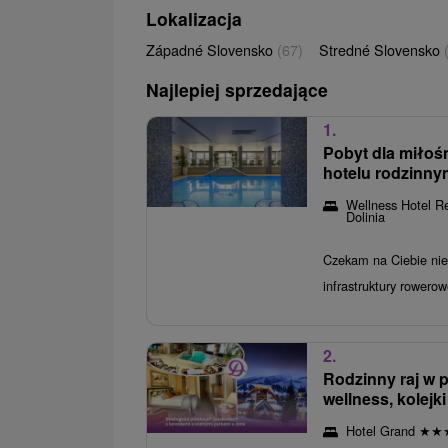
Lokalizacja
Západné Slovensko
(67)
Stredné Slovensko
Najlepiej sprzedające
1.
Pobyt dla miłoś
hotelu rodzinny
Wellness Hotel R
Dolinia
Czekam na Ciebie niel
infrastruktury rowerow
2.
Rodzinny raj w 
wellness, kolejki
Hotel Grand
★
★