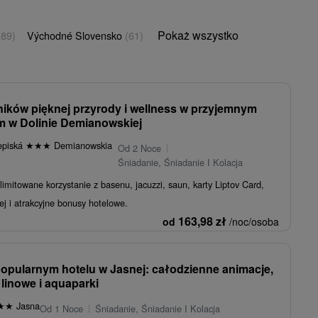
Pokaż wszystko
(89)
Východné Slovensko
(61)
ników pięknej przyrody i wellness w przyjemnym
m w Dolinie Demianowskiej
episká
★
★
★
Demianowskia
Od 2 Noce
Śniadanie, Śniadanie I Kolacja
imitowane korzystanie z basenu, jacuzzi, saun, karty Liptov Card,
ej i atrakcyjne bonusy hotelowe.
163,98
zł
od
/noc/osoba
popularnym hotelu w Jasnej: całodzienne animacje,
 linowe i aquaparki
★
★
Jasna
Od 1 Noce
Śniadanie, Śniadanie I Kolacja