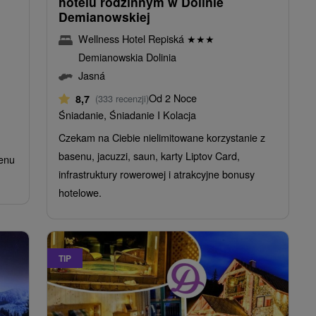
hotelu rodzinnym w Dolinie
Demianowskiej
Wellness Hotel Repiská
★
★
★
Demianowskia Dolinia
Jasná
Od 2 Noce
8,7
(333 recenzji)
Śniadanie, Śniadanie I Kolacja
Czekam na Ciebie nielimitowane korzystanie z
basenu, jacuzzi, saun, karty Liptov Card,
senu
infrastruktury rowerowej i atrakcyjne bonusy
hotelowe.
TIP