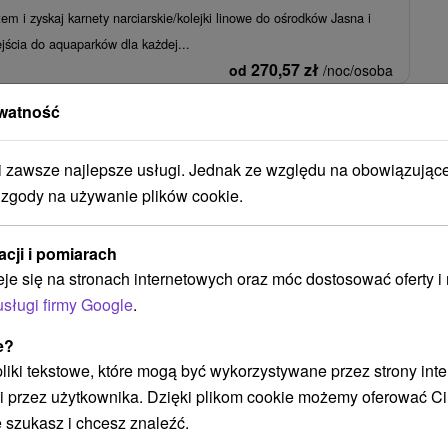
em i zyskaj karnety narciarskie/kolejki linowe do ośrodków Jasna i
jścia do aquaparków dla każdej...
270,57
zł
od
/noc/osoba
watność
eń w Jasnej: fińskie kąpielisko, tatrzańskie kolejki
narciarskie i aquaparki w cenie
zawsze najlepsze usługi. Jednak ze względu na obowiązując
Demänovská Dolina -
Od 1 Noce
 zgody na używanie plików cookie.
Śniadanie, Śniadanie I Kolacja
em i zyskaj karnety narciarskie/kolejki linowe do ośrodków Jasna i
acji i pomiarach
jścia do aquaparków dla każdej osoby.
eje się na stronach internetowych oraz móc dostosować oferty 
185,96
zł
od
/noc/osoba
usługi firmy Google
.
e?
Zobacz więcej
 pliki tekstowe, które mogą być wykorzystywane przez strony int
i przez użytkownika. Dzięki plikom cookie możemy oferować Ci
 szukasz i chcesz znaleźć.