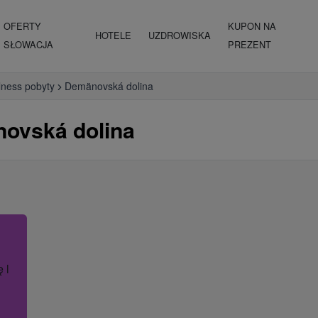
OFERTY
KUPON NA
HOTELE
UZDROWISKA
SŁOWACJA
PREZENT
lness pobyty
Demänovská dolina
ovská dolina
ę lub nazwę hotelu.