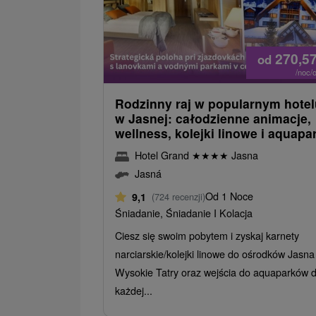
270,5
od
/noc/
Rodzinny raj w popularnym hotel
w Jasnej: całodzienne animacje,
wellness, kolejki linowe i aquapa
Hotel Grand
★
★
★
★
Jasna
Jasná
Od 1 Noce
9,1
(724 recenzji)
Śniadanie, Śniadanie I Kolacja
Ciesz się swoim pobytem i zyskaj karnety
narciarskie/kolejki linowe do ośrodków Jasna 
Wysokie Tatry oraz wejścia do aquaparków d
każdej...