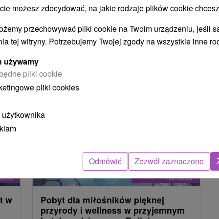
lina
(2)
 możesz zdecydować, na jakie rodzaje plików cookie chcesz
ożemy przechowywać pliki cookie na Twoim urządzeniu, jeśli s
ia tej witryny. Potrzebujemy Twojej zgody na wszystkie inne ro
NAJTAŃSZE
NAJDROŻSZE
NA PODSTAWIE OCENY
ych używamy
będne pliki cookie
ketingowe pliki cookies
TIP
Akcia
 użytkownika
eklam
Odmówić
Zezwól zaznaczone
2
zł
163,98
zł
od
osoba
/noc/osoba
t w
Pobyt dla miłośników pięknej
przyrody i wellness w przyjemnym