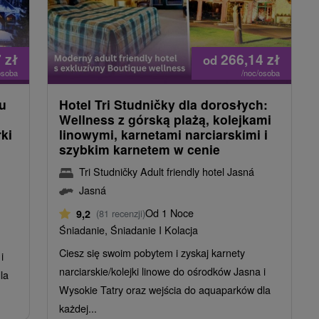
7
zł
266,14
zł
od
osoba
/noc/osoba
u
Hotel Tri Studničky dla dorosłych:
Wellness z górską plażą, kolejkami
rki
linowymi, karnetami narciarskimi i
szybkim karnetem w cenie
Tri Studničky Adult friendly hotel Jasná
Jasná
Od 1 Noce
9,2
(81 recenzji)
Śniadanie, Śniadanie I Kolacja
Ciesz się swoim pobytem i zyskaj karnety
i
narciarskie/kolejki linowe do ośrodków Jasna i
la
Wysokie Tatry oraz wejścia do aquaparków dla
każdej...