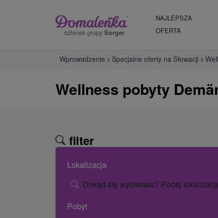
NAJLEPSZA
OFERTA
członek grupy
Sorger
Wprowadzenie
Specjalne oferty na Słowacji
Wel
Wellness pobyty Demän
filter
Lokalizacja
Dokąd się wybierasz? Podaj lokalizacj
Pobyt