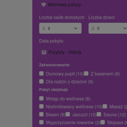
Wellness pobyty
Liczba osób dorosłych
Liczba dzieci
Data pobytu
Przyloty - Odloty
Zakwaterowanie
Domowy pupil (10)
Z basenem (6)
Dla rodzin z dziećmi (9)
Pobyt obejmuje
Wstęp do wellness (8)
Nielimitowany wellness (10)
Masaż (
Basen (9)
Jacuzzi (10)
Sauna (12)
Wypożyczenie rowerów (2)
Skipass (