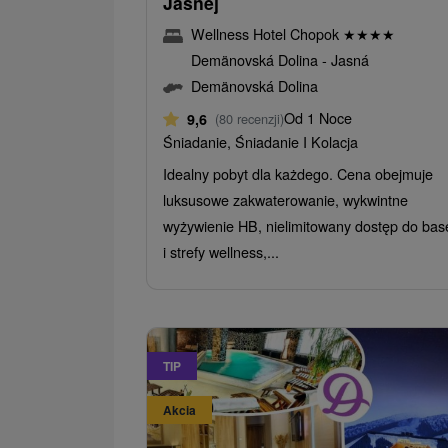
Jasnej
Wellness Hotel Chopok
★
★
★
★
Demänovská Dolina - Jasná
Demänovská Dolina
Od 1 Noce
9,6
(80 recenzji)
Śniadanie, Śniadanie I Kolacja
Idealny pobyt dla każdego. Cena obejmuje
luksusowe zakwaterowanie, wykwintne
wyżywienie HB, nielimitowany dostęp do ba
i strefy wellness,...
TIP
Akcia