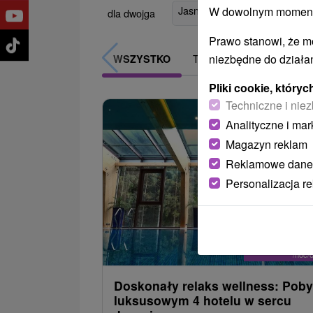
Jasná
(10)
Demänovská Do
W dowolnym momencie
dla dwojga
Prawo stanowi, że m
niezbędne do działan
TOP - BESTSELLERY
WSZYSTKO
Pliki cookie, któr
Techniczne i niez
Analityczne i mar
Magazyn reklam
Reklamowe dane
Personalizacja r
265,9
od
/noc/
Doskonały relaks wellness: Poby
luksusowym 4 hotelu w sercu