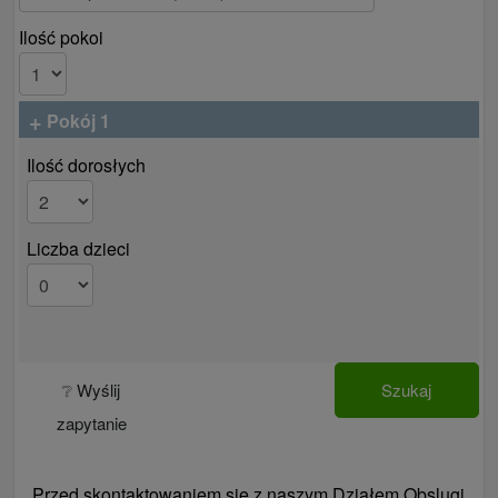
Ilość pokoi
+
Pokój 1
Ilość dorosłych
Liczba dzieci
❔ Wyślij
Szukaj
zapytanie
Przed skontaktowaniem się z naszym Działem Obslugi