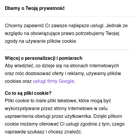
Dbamy o Twoją prywatność
członek grupy
Sorger
Chcemy zapewnić Ci zawsze najlepsze usługi. Jednak ze
asná
Hotel Tri Studničky dla dorosłych: Wellness z górską plażą, kole
względu na obowiązujące prawo potrzebujemy Twojej
zgody na używanie plików cookie.
Hotel Tri Studničky dla dorosłych:
Wellness z górską plażą, kolejkami
Więcej o personalizacji i pomiarach
linowymi, karnetami narciarskimi i
Aby wiedzieć, co dzieje się na stronach internetowych
szybkim karnetem w cenie
oraz móc dostosować oferty i reklamy, używamy plików
Tri Studničky Adult friendly hotel Jasná
Jasná
cookies oraz
usługi firmy Google
.
Co to są pliki cookie?
Pliki cookie to małe pliki tekstowe, które mogą być
Wybierz datę
wykorzystywane przez strony internetowe w celu
usprawnienia obsługi przez użytkownika. Dzięki plikom
Przejdź do lokalizacji
cookie możemy oferować Ci usługi zgodnie z tym, czego
naprawdę szukasz i chcesz znaleźć.