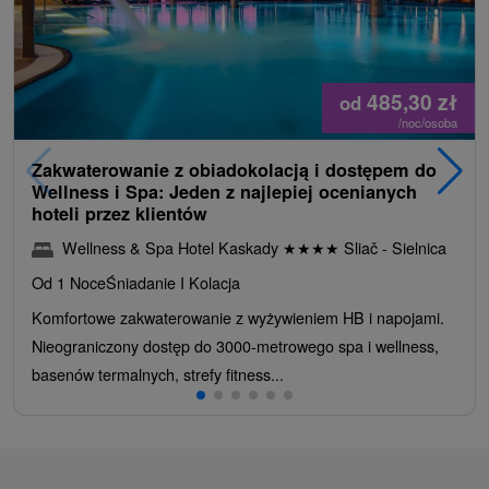
485,30
zł
od
/noc/osoba
Zakwaterowanie z obiadokolacją i dostępem do
Wellness i Spa: Jeden z najlepiej ocenianych
hoteli przez klientów
Wellness & Spa Hotel Kaskady
★
★
★
★
Sliač - Sielnica
Od 1 Noce
Śniadanie I Kolacja
Komfortowe zakwaterowanie z wyżywieniem HB i napojami.
Nieograniczony dostęp do 3000-metrowego spa i wellness,
basenów termalnych, strefy fitness...