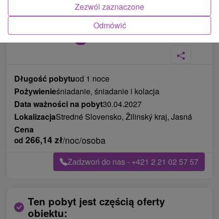
Zezwól zaznaczone
Odmówić
Zdjęcia od klientów
+6
Długość pobytu
od 1 noce
Pożywienie
śniadanie, śniadanie i kolacja
Data ważności na pobyt
30.04.2027
Lokalizacja
Stredné Slovensko, Žilinský kraj, Jasná
Cena
266,14
zł
/noc/osoba
od
Zadzwoń do nas - +421 2 21 02 57 57
Ten pobyt jest częścią oferty
obiektu: