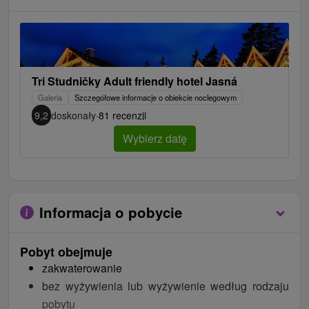
Tri Studničky Adult friendly hotel Jasná
Galeria
Szczegółowe informacje o obiekcie noclegowym
9,2
doskonały
·
81 recenzji
Wybierz datę
Informacja o pobycie
Pobyt obejmuje
zakwaterowanie
bez wyżywienia lub wyżywienie według rodzaju
pobytu