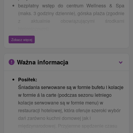
bezpłatny wstęp do centrum Wellness & Spa
(maks. 3 godziny dziennie), górska plaża (zgodnie
z aktualnie obowiązującymi środkami
higienicznymi)
karnety narciarskie i bilety na kolejki linowe w
Zobacz więcej
ośrodkach Jasná – Chopok Tatry Niskie, Tatry
Wysokie – Tatrzańska Łomnica, Stary Smokowiec,
Szczyrbskie Jezioro
Ważna informacja
Fast Pass
Skibus
Posiłek:
wejścia do parku wodnego Tatralandia
Śniadania serwowane są w formie bufetu i kolacje
wejścia do parku wodnego Bešeňová
w formie á la carte (podczas sezonu letniego
kolacje serwowane są w formie menu) w
Karnet narciarski ważny w sezonie narciarskim można
restauracji hotelowej, która oferuje szeroki wybór
wykorzystać także jako bilet pieszy w obie strony na
dań zarówno kuchni domowej jak i
kolejki linowe w ośrodkach narciarskich. W ciągu
międzynarodowej. Przyjemne spędzenie czasu
jednego dnia można skorzystać z karnetów/biletów na