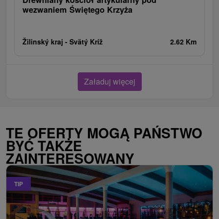
wezwaniem Świętego Krzyża
Žilinský kraj -
Svätý Kríž
2.62 Km
Załaduj więcej
TE OFERTY MOGĄ PAŃSTWO
BYĆ TAKŻE
ZAINTERESOWANY
TIP