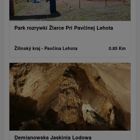
Pola golfowe
Tory gokartowe
Amfiteatry i kina w przyrodzie
Szlaki winne
Cyklotrasy
Park rozrywki Žiarce Pri Pavčinej Lehota
Žilinský kraj -
Pavčina Lehota
0.85 Km
Demianowska Jaskinia Lodowa