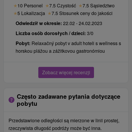
★
10 Personel
★
7.5 Czystość
★
7.5 Sąsiedztwo
★
5 Lokalizacja
★
7.5 Stosunek ceny do jakości
Odwiedził w okresie:
22.02 - 24.02.2023
Liczba osób dorosłych / dzieci:
3/0
Pobyt:
Relaxačný pobyt v adult hoteli s wellness s
horskou plážou a zážitkovou gastronómiou
Zobacz więcej recenzji
Często zadawane pytania dotyczące
pobytu
Przedstawione odległości są mierzone w linii prostej,
rzeczywista długość podróży może być inna.