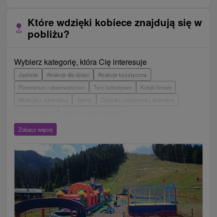
Które wdzięki kobiece znajdują się w
pobliżu?
Wybierz kategorię, która Cię interesuje
Jaskinie
Atrakcje dla dzieci
Atrakcje turystyczne
Planetarium i obserwatorium
Tory bobslejowe
Kolejki linowe
Atrakcje z adrenaliną
Sporty
Ośrodki i miasteczka dziecięce
Muzea i galerie
Areny laserowe i paintball
Wieże obserwacyjne i chodniki
Ogrody zoologiczne i fermy zwierząt
Zobacz więcej
Escaperoom
Aquaparki, baseny
Zamki, pałace, ruiny
Skanseny
Ogrody botaniczne
Parki miejskie i zamkowe
Loty widokowe i rejsy wycieczkowe
Tarcze
Jeziora, jeziora, zbiorniki wodne
Zabytki techniki
Pomniki
Wodospady
Kościoły drewniane
Źródła
Teatry
Jazda konna
Túry a turistické chodníky
Zamki
Chaty górskie
Miejsca sakralne
Rafting, rafting, rafting
Obiekty architektoniczne
Ośrodek narciarski