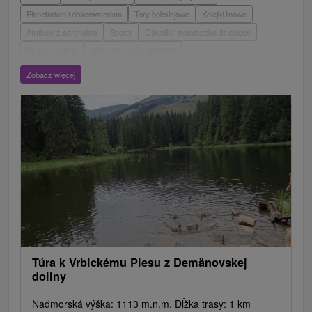
Planetarium i obserwatorium
Tory bobslejowe
Kolejki linowe
Atrakcje z adrenaliną
Sporty
Ośrodki i miasteczka dziecięce
Muzea i galerie
Areny laserowe i paintball
Wieże obserwacyjne i chodniki
Ogrody zoologiczne i fermy zwierząt
Zobacz więcej
Escaperoom
Aquaparki, baseny
Zamki, pałace, ruiny
Skanseny
Ogrody botaniczne
Parki miejskie i zamkowe
Loty widokowe i rejsy wycieczkowe
Tarcze
Jeziora, jeziora, zbiorniki wodne
Zabytki techniki
Pomniki
Wodospady
Kościoły drewniane
Źródła
Teatry
Jazda konna
Túry a turistické chodníky
Zamki
Chaty górskie
Miejsca sakralne
Rafting, rafting, rafting
Obiekty architektoniczne
Ośrodek narciarski
Pola golfowe
Tory gokartowe
Amfiteatry i kina w przyrodzie
Szlaki winne
Cyklotrasy
Túra k Vrbickému Plesu z Demänovskej
doliny
Nadmorská výška: 1113 m.n.m. Dĺžka trasy: 1 km