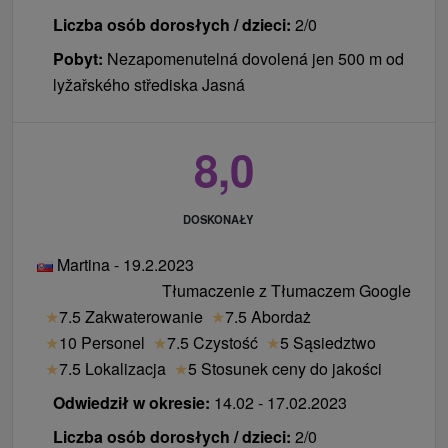
Liczba osób dorosłych / dzieci:
2/0
zakwaterowanie ze zwierzęciem domowym 15 € /
doba
Pobyt:
Nezapomenutelná dovolená jen 500 m od
podatek od zakwaterowania 1,50 € /osobodzień
lyžařského střediska Jasná
Ceny - Informacje
8,0
W okresie Sylwestra i Wielkanocy są ważne przez
minimum 4 noce (włącznie). Cena obejmuje
zakwaterowanie i częściowe wyżywienie, a także
DOSKONAŁY
imprezy rozrywkowe i animacyjne z tematycznym
Martina - 19.2.2023
programem kulturalnym i społecznym.
Tłumaczenie z Tłumaczem Google
★
7.5 Zakwaterowanie
★
7.5 Abordaż
★
10 Personel
★
7.5 Czystość
★
5 Sąsiedztwo
★
7.5 Lokalizacja
★
5 Stosunek ceny do jakości
Odwiedził w okresie:
14.02 - 17.02.2023
Liczba osób dorosłych / dzieci:
2/0