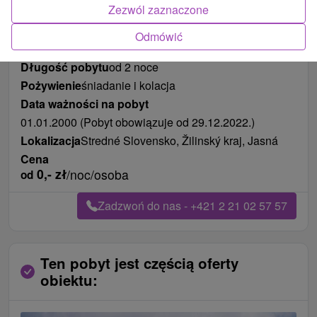
Zezwól zaznaczone
Odmówić
Długość pobytu
od 2 noce
Pożywienie
śniadanie i kolacja
Data ważności na pobyt
01.01.2000 (Pobyt obowiązuje od 29.12.2022.)
Lokalizacja
Stredné Slovensko, Žilinský kraj, Jasná
Cena
0,-
zł
/noc/osoba
od
Zadzwoń do nas - +421 2 21 02 57 57
Ten pobyt jest częścią oferty
obiektu: