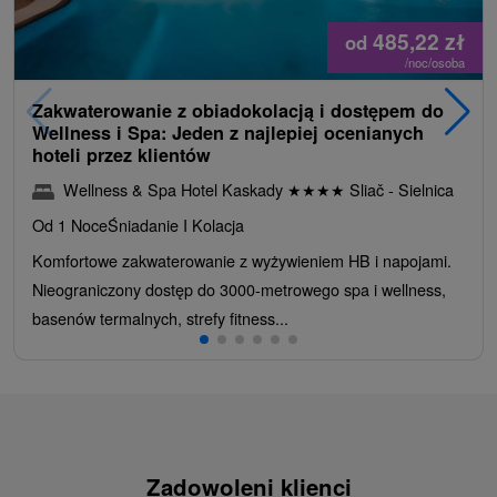
485,22
zł
od
/noc/osoba
Zakwaterowanie z obiadokolacją i dostępem do
Wellness i Spa: Jeden z najlepiej ocenianych
hoteli przez klientów
Wellness & Spa Hotel Kaskady
★
★
★
★
Sliač - Sielnica
Od 1 Noce
Śniadanie I Kolacja
Komfortowe zakwaterowanie z wyżywieniem HB i napojami.
Nieograniczony dostęp do 3000-metrowego spa i wellness,
basenów termalnych, strefy fitness...
Zadowoleni klienci