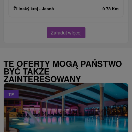
Žilinský kraj -
Jasná
0.78 Km
Załaduj więcej
TE OFERTY MOGĄ PAŃSTWO
BYĆ TAKŻE
ZAINTERESOWANY
TIP