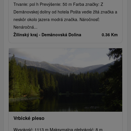
Trvanie: pol h Prevýšenie: 50 m Farba značky: Z
Demänovskej doliny od hotela Pošta vedie žltá značka a
neskôr okolo jazera modrá značka. Náročnosť:
Nenáročná...
Žilinský kraj -
Demänovská Dolina
0.36 Km
Vrbické pleso
Wysokość: 1113 m Maksymalna głębokość: 8 m