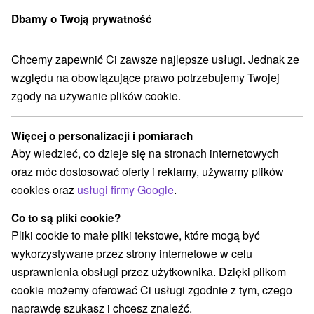
Dbamy o Twoją prywatność
członek grupy
Sorger
Chcemy zapewnić Ci zawsze najlepsze usługi. Jednak ze
ina
Urlop w ośrodku narciarskim i turystycznym Jasná w Demianowski
względu na obowiązujące prawo potrzebujemy Twojej
zgody na używanie plików cookie.
Urlop w ośrodku narciarskim i
turystycznym Jasná w
Więcej o personalizacji i pomiarach
Demianowskiej Dolinie
Aby wiedzieć, co dzieje się na stronach internetowych
Oferta wygasła! Wybierz poniżej z aktualnych ofert.
oraz móc dostosować oferty i reklamy, używamy plików
Hotel SOREA Marmot
★
★
Demänovská Dolina
Jasná
cookies oraz
usługi firmy Google
.
Co to są pliki cookie?
Przejdź do lokalizacji
Pliki cookie to małe pliki tekstowe, które mogą być
wykorzystywane przez strony internetowe w celu
Urządzenie jest obecnie zamknięty z naszą ofertą!
usprawnienia obsługi przez użytkownika. Dzięki plikom
cookie możemy oferować Ci usługi zgodnie z tym, czego
7,8
dobry
24 recenzji
·
naprawdę szukasz i chcesz znaleźć.