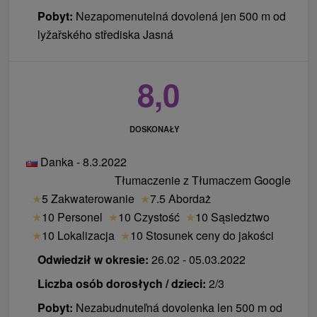
Pobyt:
Nezapomenutelná dovolená jen 500 m od
lyžařského střediska Jasná
8,0
DOSKONAŁY
Danka - 8.3.2022
Tłumaczenie z Tłumaczem Google
★
5 Zakwaterowanie
★
7.5 Abordaż
★
10 Personel
★
10 Czystość
★
10 Sąsiedztwo
★
10 Lokalizacja
★
10 Stosunek ceny do jakości
Odwiedził w okresie:
26.02 - 05.03.2022
Liczba osób dorosłych / dzieci:
2/3
Pobyt:
Nezabudnuteľná dovolenka len 500 m od