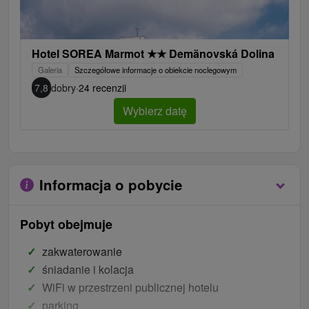
Hotel SOREA Marmot
★
★
Demänovská Dolina
Galeria
Szczegółowe informacje o obiekcie noclegowym
7,8
dobry
·
24 recenzji
Wybierz datę
Informacja o pobycie
Pobyt obejmuje
zakwaterowanie
śniadanie i kolacja
WiFi w przestrzeni publicznej hotelu
parking