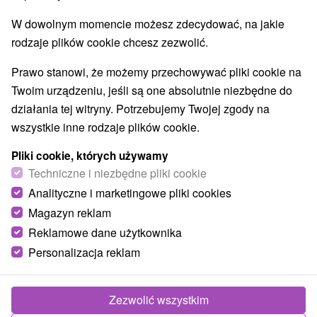
W dowolnym momencie możesz zdecydować, na jakie
rodzaje plików cookie chcesz zezwolić.
Prawo stanowi, że możemy przechowywać pliki cookie na
Twoim urządzeniu, jeśli są one absolutnie niezbędne do
działania tej witryny. Potrzebujemy Twojej zgody na
wszystkie inne rodzaje plików cookie.
Pliki cookie, których używamy
Techniczne i niezbędne pliki cookie
© OpenStreetMap
Analityczne i marketingowe pliki cookies
Magazyn reklam
Region turystyczny
Nízke Tatry, Jasná, Liptov, v Tatrách, Severné Slovensko,
Reklamowe dane użytkownika
Žilinský kraj, Chopok Sever, Chopok, Demänovská dolina
Personalizacja reklam
Znalazłeś błąd lub chcesz polecić nam nową atrakcję
Zezwolić wszystkim
Zgłoś błąd