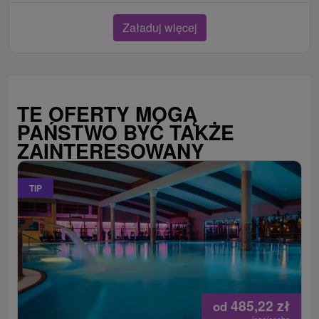
Załaduj więcej
TE OFERTY MOGĄ
PAŃSTWO BYĆ TAKŻE
ZAINTERESOWANY
TIP
485,22
zł
od
/noc/osoba