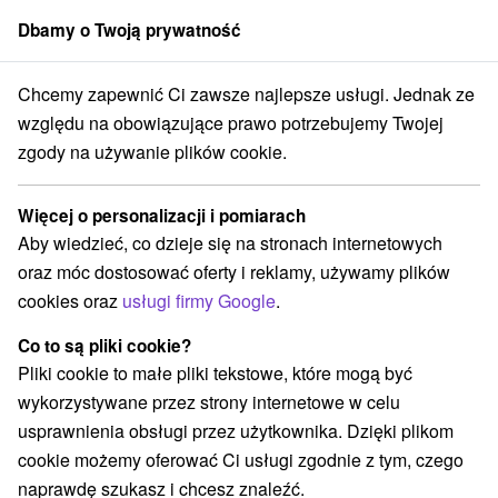
Dbamy o Twoją prywatność
członek grupy
Sorger
Chcemy zapewnić Ci zawsze najlepsze usługi. Jednak ze
redné Slovensko
Žilinský kraj
Demänovská Dolina
Vrbické pleso
względu na obowiązujące prawo potrzebujemy Twojej
zgody na używanie plików cookie.
Vrbické pleso
Więcej o personalizacji i pomiarach
Wyświetl stronę internetową
Przejdź do
Aby wiedzieć, co dzieje się na stronach internetowych
oraz móc dostosować oferty i reklamy, używamy plików
Facebook
cookies oraz
usługi firmy Google
.
Opinii Google
Co to są pliki cookie?
031 01 Demänovská Dolina
GPS:
Pliki cookie to małe pliki tekstowe, które mogą być
Nízke Tatry
N +48° 58' 12.83''
wykorzystywane przez strony internetowe w celu
E +19° 34' 37.87''
usprawnienia obsługi przez użytkownika. Dzięki plikom
cookie możemy oferować Ci usługi zgodnie z tym, czego
naprawdę szukasz i chcesz znaleźć.