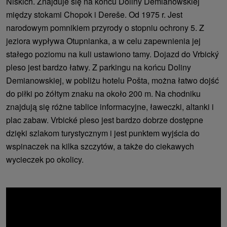
Niskich. Znajduje się na końcu Doliny Demianowskiej
między stokami Chopok i Dereše. Od 1975 r. Jest
narodowym pomnikiem przyrody o stopniu ochrony 5. Z
jeziora wypływa Otupnianka, a w celu zapewnienia jej
stałego poziomu na kuli ustawiono tamy. Dojazd do Vrbický
pleso jest bardzo łatwy. Z parkingu na końcu Doliny
Demianowskiej, w pobliżu hotelu Pošta, można łatwo dojść
do piłki po żółtym znaku na około 200 m. Na chodniku
znajdują się różne tablice informacyjne, ławeczki, altanki i
plac zabaw. Vrbické pleso jest bardzo dobrze dostępne
dzięki szlakom turystycznym i jest punktem wyjścia do
wspinaczek na kilka szczytów, a także do ciekawych
wycieczek po okolicy.