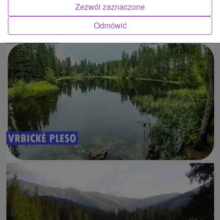
Zezwól zaznaczone
Odmówić
ATRAKCJĄ