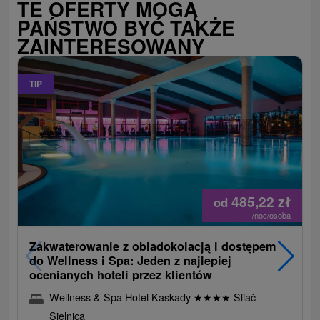
TE OFERTY MOGĄ
PAŃSTWO BYĆ TAKŻE
ZAINTERESOWANY
TIP
485,22
zł
od
/noc/osoba
Zakwaterowanie z obiadokolacją i dostępem
do Wellness i Spa: Jeden z najlepiej
ocenianych hoteli przez klientów
Wellness & Spa Hotel Kaskady
★
★
★
★
Sliač -
Sielnica