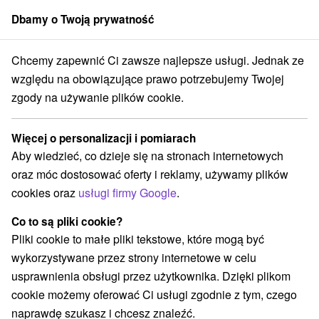
Dbamy o Twoją prywatność
członek grupy
Sorger
Chcemy zapewnić Ci zawsze najlepsze usługi. Jednak ze
ovensko
Žilinský kraj
Trstená
Rejsy widokowe - Zapora Orawska
względu na obowiązujące prawo potrzebujemy Twojej
zgody na używanie plików cookie.
Rejsy widokowe - Zapora Orawska
Więcej o personalizacji i pomiarach
Wyświetl stronę internetową
Przejdź do
Aby wiedzieć, co dzieje się na stronach internetowych
oraz móc dostosować oferty i reklamy, używamy plików
cookies oraz
usługi firmy Google
.
+421 915 135 537
info@lodorava.sk
Co to są pliki cookie?
Facebook
Pliki cookie to małe pliki tekstowe, które mogą być
wykorzystywane przez strony internetowe w celu
Opinii Google
usprawnienia obsługi przez użytkownika. Dzięki plikom
Nábrežie Oravskej priehrady 370
GPS:
cookie możemy oferować Ci usługi zgodnie z tym, czego
028 01 Trstená
N +49° 23' 5.19''
naprawdę szukasz i chcesz znaleźć.
E +19° 32' 10.24''