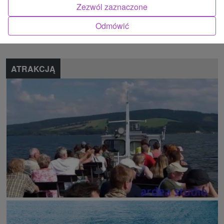
Zezwól zaznaczone
Znalazłeś błąd lub chcesz polecić nam nową atrakcję
Odmówić
Zgłoś błąd
ATRAKCJĄ