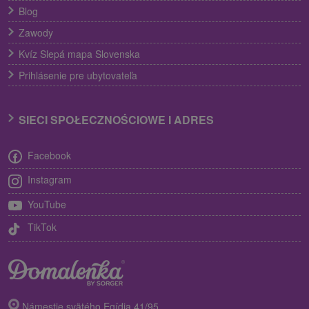
Blog
Zawody
Kvíz Slepá mapa Slovenska
Prihlásenie pre ubytovateľa
SIECI SPOŁECZNOŚCIOWE I ADRES
Facebook
Instagram
YouTube
TikTok
Námestie svätého Egídia 41/95