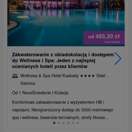
485,30
zł
od
/noc/osoba
Zakwaterowanie z obiadokolacją i dostępem
do Wellness i Spa: Jeden z najlepiej
ocenianych hoteli przez klientów
Wellness & Spa Hotel Kaskady
★
★
★
★
Sliač -
Sielnica
Od 1 Noce
Śniadanie I Kolacja
Komfortowe zakwaterowanie z wyżywieniem HB i
napojami. Nieograniczony dostęp do 3000-metrowego
spa i wellness, basenów termalnych, strefy fitness...