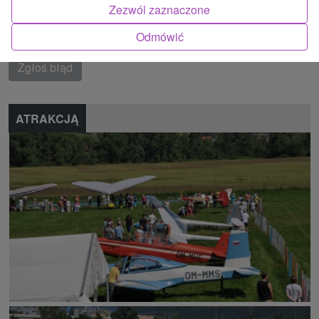
Chočské vrchy, Malinô Brdo
Zezwól zaznaczone
Odmówić
Znalazłeś błąd lub chcesz polecić nam nową atrakcję
Zgłoś błąd
ATRAKCJĄ