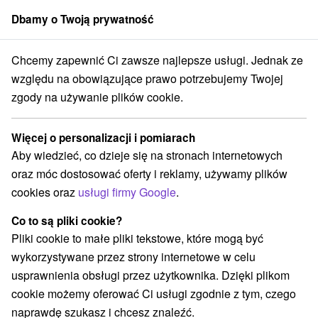
Dbamy o Twoją prywatność
członek grupy
Sorger
Chcemy zapewnić Ci zawsze najlepsze usługi. Jednak ze
Žilinský kraj
Lisková
Aeroklub - Lotnisko Ružomberok - Lisková
względu na obowiązujące prawo potrzebujemy Twojej
zgody na używanie plików cookie.
Aeroklub - Lotnisko Ružomberok -
Lisková
Więcej o personalizacji i pomiarach
Aby wiedzieć, co dzieje się na stronach internetowych
Wyświetl stronę internetową
Przejdź do
oraz móc dostosować oferty i reklamy, używamy plików
cookies oraz
usługi firmy Google
.
+421 44 432 94 50
bruncko@zssos.sk
Co to są pliki cookie?
Pliki cookie to małe pliki tekstowe, które mogą być
Facebook
wykorzystywane przez strony internetowe w celu
usprawnienia obsługi przez użytkownika. Dzięki plikom
Opinii Google
cookie możemy oferować Ci usługi zgodnie z tym, czego
Športové letisko Aeroclub Ružomberok
GPS:
naprawdę szukasz i chcesz znaleźć.
034 84 Lisková
N +49° 5' 9.06''