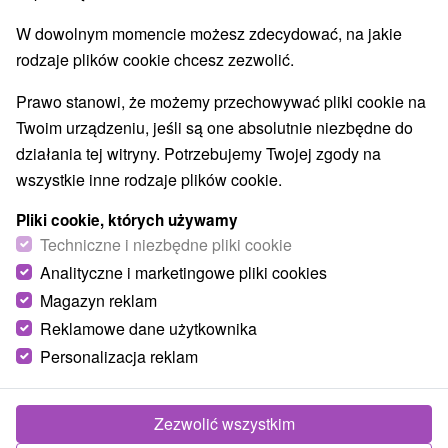
Obiekty architektoniczne
Ośrodek narciarski
(6)
(17)
W dowolnym momencie możesz zdecydować, na jakie
Parki miejskie i zamkowe
Źródła
(7)
(10)
rodzaje plików cookie chcesz zezwolić.
Pola golfowe
Szlaki winne
(3)
(1)
Amfiteatry i kina w przyrodzie
(2)
Prawo stanowi, że możemy przechowywać pliki cookie na
Túry a turistické chodníky
Tarcze
(52)
(44)
Twoim urządzeniu, jeśli są one absolutnie niezbędne do
Jaskinie
Tory bobslejowe
Kolejki linowe
(13)
(2)
(4)
działania tej witryny. Potrzebujemy Twojej zgody na
Atrakcje z adrenaliną
Atrakcje turystyczne
(19)
(50)
wszystkie inne rodzaje plików cookie.
Muzea i galerie
(30)
Pliki cookie, których używamy
Ogrody zoologiczne i fermy zwierząt
(5)
Techniczne i niezbędne pliki cookie
Ogrody botaniczne
Escaperoom
(3)
(7)
Analityczne i marketingowe pliki cookies
Jeziora, jeziora, zbiorniki wodne
(38)
Atrakcje dla dzieci
Zabytki techniki
Magazyn reklam
(60)
(15)
Pomniki
Wodospady
Kościoły drewniane
(3)
(14)
(29)
Reklamowe dane użytkownika
Aquaparki, baseny
Planetarium i obserwatorium
(12)
(4)
Personalizacja reklam
Ośrodki i miasteczka dziecięce
(9)
Zezwolić wszystkim
Wsie i miasta