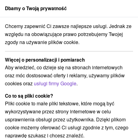
Dbamy o Twoją prywatność
członek grupy
Sorger
Chcemy zapewnić Ci zawsze najlepsze usługi. Jednak ze
Słowacji
Loty widokowe i rejsy wycieczkowe
Východné Slovensko
względu na obowiązujące prawo potrzebujemy Twojej
zgody na używanie plików cookie.
Loty widokowe i rejsy wycieczkowe
Východné Slovensko
Więcej o personalizacji i pomiarach
Aby wiedzieć, co dzieje się na stronach internetowych
Kategorie
oraz móc dostosować oferty i reklamy, używamy plików
cookies oraz
usługi firmy Google
.
Wszystkie kategorie
Miejsca sakralne
(11)
Wieże obserwacyjne i chodniki
(12)
Co to są pliki cookie?
Zamki, pałace, ruiny
(24)
Pliki cookie to małe pliki tekstowe, które mogą być
Loty widokowe i rejsy wycieczkowe
Sporty
(2)
(10)
wykorzystywane przez strony internetowe w celu
Jazda konna
Skanseny
Teatry
(4)
(12)
(3)
usprawnienia obsługi przez użytkownika. Dzięki plikom
Chaty górskie
Zamki
(15)
(12)
cookie możemy oferować Ci usługi zgodnie z tym, czego
Areny laserowe i paintball
Rafting, rafting, rafting
(3)
(1)
naprawdę szukasz i chcesz znaleźć.