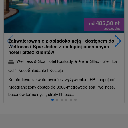
485,30
zł
od
/noc/osoba
Zakwaterowanie z obiadokolacją i dostępem do
Wellness i Spa: Jeden z najlepiej ocenianych
hoteli przez klientów
Wellness & Spa Hotel Kaskady
★
★
★
★
Sliač - Sielnica
Od 1 Noce
Śniadanie I Kolacja
Komfortowe zakwaterowanie z wyżywieniem HB i napojami.
Nieograniczony dostęp do 3000-metrowego spa i wellness,
basenów termalnych, strefy fitness...