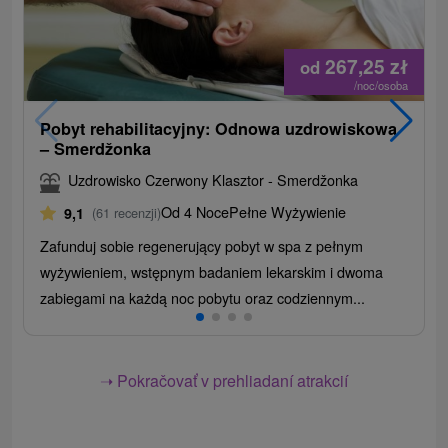
267,25
zł
od
/noc/osoba
Pobyt rehabilitacyjny: Odnowa uzdrowiskowa
– Smerdžonka
Uzdrowisko Czerwony Klasztor - Smerdžonka
Od 4 Noce
Pełne Wyżywienie
9,1
(61 recenzji)
Zafunduj sobie regenerujący pobyt w spa z pełnym
wyżywieniem, wstępnym badaniem lekarskim i dwoma
zabiegami na każdą noc pobytu oraz codziennym...
➝ Pokračovať v prehliadaní atrakcií