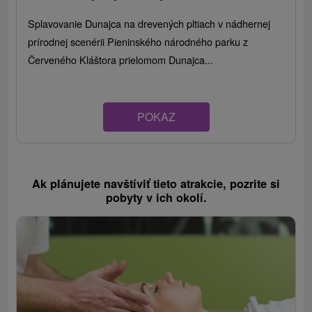
Splavovanie Dunajca na drevených pltiach v nádhernej
prírodnej scenérii Pieninského národného parku z
Červeného Kláštora prielomom Dunajca...
POKAZ
Ak plánujete navštíviť tieto atrakcie, pozrite si
pobyty v ich okolí.