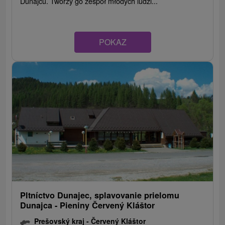
Dunajcu. Tworzy go zespół młodych ludzi...
POKAZ
Pltníctvo Dunajec, splavovanie prielomu
Dunajca - Pieniny Červený Kláštor
Prešovský kraj -
Červený Kláštor