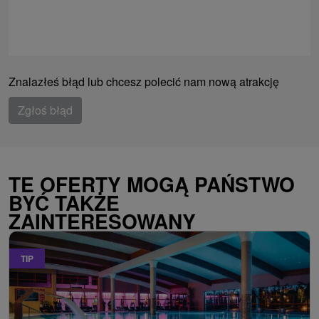
Znalazłeś błąd lub chcesz polecić nam nową atrakcję
Zgłoś błąd
TE OFERTY MOGĄ PAŃSTWO
BYĆ TAKŻE
ZAINTERESOWANY
TIP