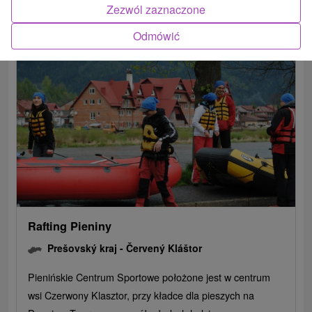
Zezwól zaznaczone
Červený Kláštor
(2)
Odmówić
Rafting Pieniny
Prešovský kraj -
Červený Kláštor
Pienińskie Centrum Sportowe położone jest w centrum
wsi Czerwony Klasztor, przy kładce dla pieszych na