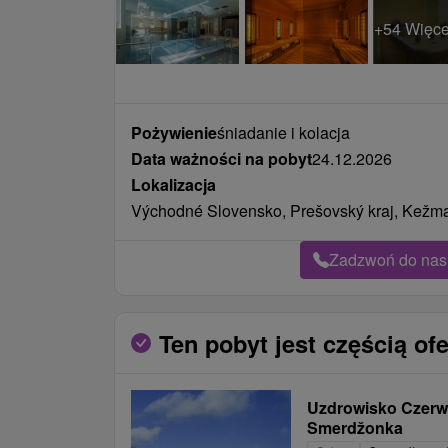
+54 Więce
Pożywienie
śniadanie i kolacja
Data ważności na pobyt
24.12.2026
Lokalizacja
Východné Slovensko, Prešovský kraj, Kežma
Zadzwoń do nas 
Ten pobyt jest częścią ofe
Uzdrowisko Czerwo
Smerdžonka