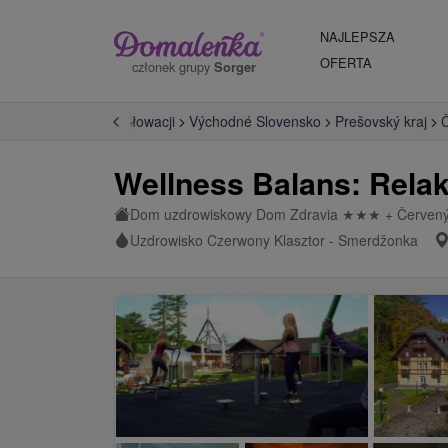
NAJLEPSZA
OFERTA
członek grupy
Sorger
ie
Uzdrowiska na Słowacji
Východné Slovensko
Prešovský kraj
Č
Wellness Balans: Rela
Dom uzdrowiskowy Dom Zdravia
★
★
★
+ Červený
Uzdrowisko Czerwony Klasztor - Smerdžonka