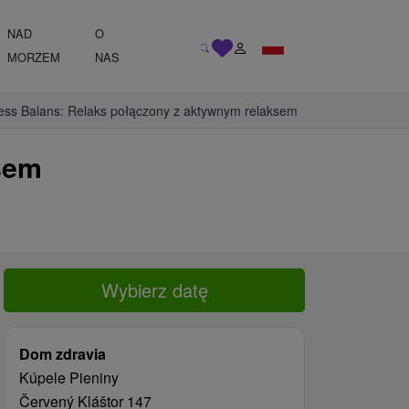
NAD
O
MORZEM
NAS
ess Balans: Relaks połączony z aktywnym relaksem
sem
Wybierz datę
Dom zdravia
Kúpele Pieniny
Červený Kláštor 147