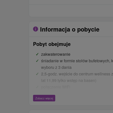
Informacja o pobycie
Pobyt obejmuje
zakwaterowanie
śniadanie w formie stołów bufetowych, k
wyboru z 3 dania
2,5-godz. wejście do centrum wellness 
lat 11,99 tylko wstęp na basen)
połączenie WiFi
parkowanie
Zobacz więcej
Ceny - Bonusy