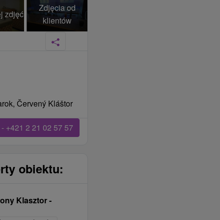
Zdjęcia od
j zdjęć
klientów
rok, Červený Kláštor
- +421 2 21 02 57 57
rty obiektu:
ny Klasztor -