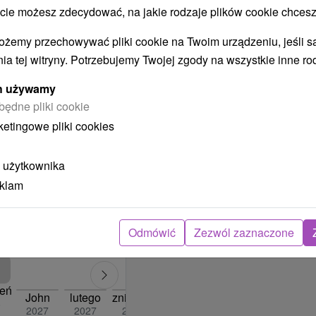
cznie informacyjny i
 możesz zdecydować, na jakie rodzaje plików cookie chcesz
eczną cenę prześlemy
ożemy przechowywać pliki cookie na Twoim urządzeniu, jeśli s
rezerwacyjnego, po
ia tej witryny. Potrzebujemy Twojej zgody na wszystkie inne ro
jemy za cierpliwość i
ych używamy
będne pliki cookie
ketingowe pliki cookies
n pobyt?
 użytkownika
eklam
Odmówić
Zezwól zaznaczone
ł
ień
John
lutego
zniszczyć
kwiecień
maj
czerwiec
6
2027
2027
2027
2027
2027
2027