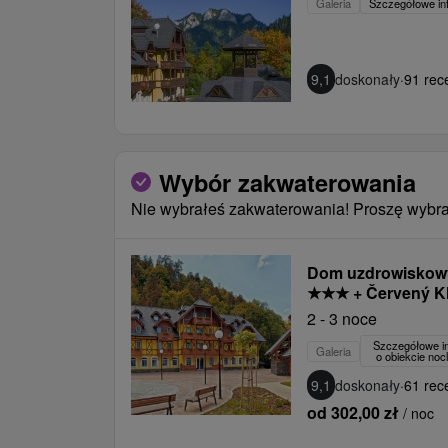
Galeria
Szczegółowe in
9,1
doskonały
·
91 rece
Wybór zakwaterowania
Nie wybrałeś zakwaterowania! Proszę wybra
Dom uzdrowiskow
★
★
★
+ Červený Kl
2 - 3 noce
Szczegółowe i
Galeria
o obiekcie no
9,1
doskonały
·
61 rece
od 302,00 zł
/ noc