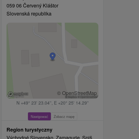
059 06 Červený Kláštor
Slovenská republika
© OpenStreetMap
N +49° 23' 23.04'', E +20° 25' 14.29''
Nawigować
Zobacz mapę
Region turystyczny
Východné Slovensko, Zamagurie, Spiš,