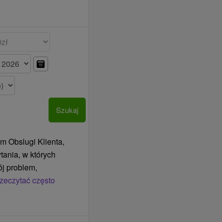
Szukaj
m Obslugi Klienta,
tania, w których
j problem,
zeczytać często