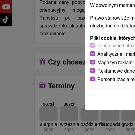
Podane ceny pobytów mają charakter wyłą
W dowolnym momencie
orientacyjny i mogą ulec zmianie. Ostat
Prawo stanowi, że m
Państwu po przesłaniu formularza 
niezbędne do działan
sprawdzeniu aktualnej dostępności. Dzięku
zrozumienie.
Pliki cookie, któr
Techniczne i niez
Analityczne i mar
Czy chcesz podarować te
Magazyn reklam
Reklamowe dane
Personalizacja r
Termíny
367zł
367zł
323zł
301zł
301z
sierpnia
września
październik
listopada
grudz
2026
2026
2026
2026
202