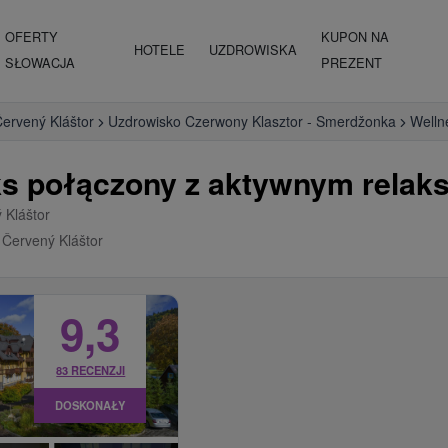
OFERTY
KUPON NA
HOTELE
UZDROWISKA
SŁOWACJA
PREZENT
ervený Kláštor
Uzdrowisko Czerwony Klasztor - Smerdžonka
Welln
ks połączony z aktywnym relak
 Kláštor
Červený Kláštor
9,3
83 RECENZJI
DOSKONAŁY