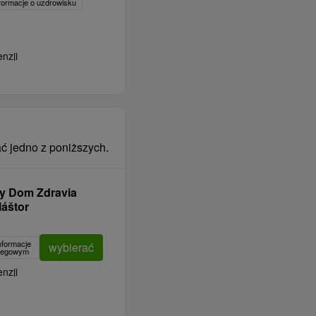
formacje o uzdrowisku
nzji
ć jedno z poniższych.
y Dom Zdravia
áštor
nformacje
wybierać
clegowym
nzji