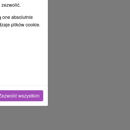
 zezwolić.
ą one absolutnie
dzaje plików cookie.
Zezwolić wszystkim
lipiec
2027