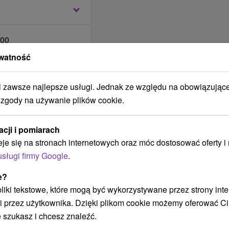
.00
usług bezpłatnie.
tu:
10.00
watność
a.
nie.
i.
zawsze najlepsze usługi. Jednak ze względu na obowiązując
 terenie obiektu:
 zgody na używanie plików cookie.
y bufetowe), obiady
17.00 - 18.30 (w formie
acji i pomiarach
eje się na stronach internetowych oraz móc dostosować oferty 
usługi firmy Google
.
ne w Domu Zdrowia, w
e?
emat pobytu
a ze zwierzęciem.
 pliki tekstowe, które mogą być wykorzystywane przez strony int
acje podczas pobytu
i przez użytkownika. Dzięki plikom cookie możemy oferować Ci
 szukasz i chcesz znaleźć.