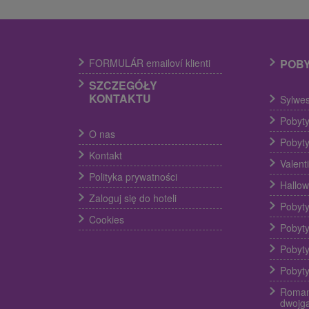
FORMULÁR emailoví klienti
POB
SZCZEGÓŁY
KONTAKTU
Sylwes
Pobyty
O nas
Pobyty
Kontakt
Valent
Polityka prywatności
Hallow
Zaloguj się do hoteli
Pobyty
Cookies
Pobyty
Pobyty
Pobyty
Roman
dwojg