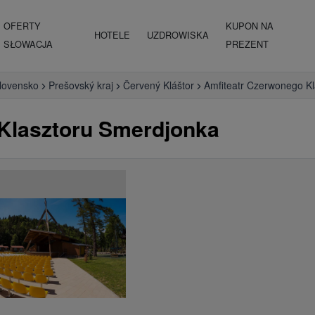
OFERTY
KUPON NA
HOTELE
UZDROWISKA
SŁOWACJA
PREZENT
lovensko
Prešovský kraj
Červený Kláštor
Amfiteatr Czerwonego K
Klasztoru Smerdjonka