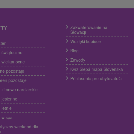
YTY
Zakwaterowanie na
Słowacji
Wdzięki kobiece
ter
Blog
 świąteczne
Zawody
 wielkanocne
Kvíz Slepá mapa Slovenska
ine pozostaje
Prihlásenie pre ubytovateľa
een pozostaje
 zimowe narciarskie
 jesienne
 letnie
 w spa
tyczny weekend dla
a