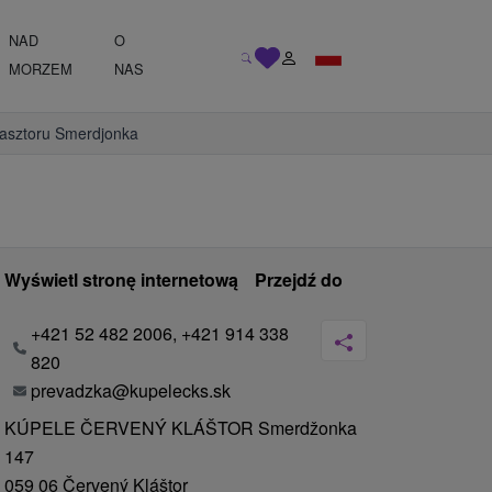
NAD
O
MORZEM
NAS
lasztoru Smerdjonka
Wyświetl stronę internetową
Przejdź do
+421 52 482 2006, +421 914 338
820
prevadzka@kupelecks.sk
KÚPELE ČERVENÝ KLÁŠTOR Smerdžonka
147
059 06 Červený Kláštor