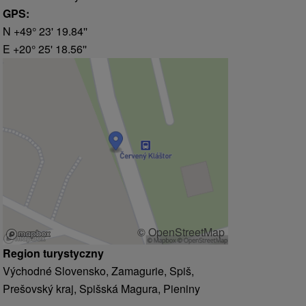
GPS:
N +49° 23' 19.84''
E +20° 25' 18.56''
© OpenStreetMap
Region turystyczny
Východné Slovensko, Zamagurie, Spiš,
Prešovský kraj, Spišská Magura, Pieniny