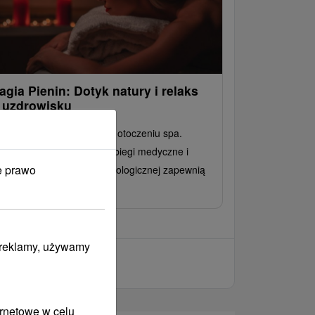
agia Pienin: Dotyk natury i relaks
 uzdrowisku
noce relaksu w spokojnym otoczeniu spa.
żywienie w formie HB, zabiegi medyczne i
e prawo
tęp do centrum odnowy biologicznej zapewnią
 zasłużoną regenerację.
i reklamy, używamy
ernetowe w celu