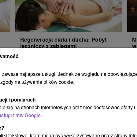
Regeneracja ciała i ducha: Pobyt
M
leczniczy z zabiegami
w
watność
Podaruj sobie pobyt leczniczy z pełnym
3 
wyżywieniem, codziennymi zabiegami i dostępem
Wy
zawsze najlepsze usługi. Jednak ze względu na obowiązując
do centrum odnowy biologicznej.
ws
 zgody na używanie plików cookie.
Ci
acji i pomiarach
eje się na stronach internetowych oraz móc dostosować oferty 
Załaduj więcej
usługi firmy Google
.
e?
 pliki tekstowe, które mogą być wykorzystywane przez strony int