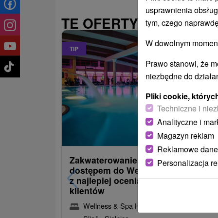
usprawnienia obsług
TE OFERTY MOGĄ PAŃ
tym, czego naprawdę
W dowolnym momencie
TIP
Prawo stanowi, że m
niezbędne do działan
Pliki cookie, któr
Techniczne i niez
Analityczne i mar
486,09
od
Magazyn reklam
/noc/os
Reklamowe dane
Zakwaterowanie z obiadokolacją i
Personalizacja r
dostępem do Wellness i Spa: Jede
z najlepiej ocenianych hoteli przez
klientów
Wellness & Spa Hotel Kaskady
★
★
★
★