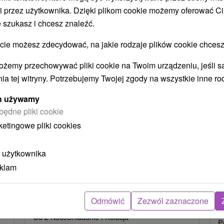
i przez użytkownika. Dzięki plikom cookie możemy oferować Ci
STWO BYĆ TAKŻE ZAINTERESO
 szukasz i chcesz znaleźć.
 możesz zdecydować, na jakie rodzaje plików cookie chcesz
ożemy przechowywać pliki cookie na Twoim urządzeniu, jeśli s
ia tej witryny. Potrzebujemy Twojej zgody na wszystkie inne ro
ych używamy
będne pliki cookie
ketingowe pliki cookies
zł
405,43
zł
od
oba
/noc/osoba
 użytkownika
Intensywny pobyt MINI RELAX:
P
eklam
n
Szybka i skuteczna ucieczka od
r
stresu
Odmówić
Zezwól zaznaczone
Hotel Flóra
★
★
★
Trenczańskie Teplice
O
Od 2 Noce
Śniadanie I Kolacja
P