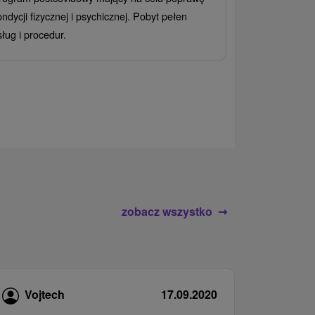
Od 2 Noce
All
ondycji fizycznej i psychicznej. Pobyt pełen
Ciesz się zr
sług i procedur.
wrażeń pobyte
atrakcje wodne
rodziny.
zobacz wszystko
Vojtech
17.09.2020