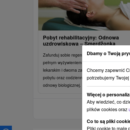
Pobyt rehabilitacyjny: Odnowa
uzdrowiskowa – Smerdžonka
Dbamy o Twoją pry
Zafunduj sobie regenerujący pobyt w spa z
pełnym wyżywieniem, wstępnym badaniem
Chcemy zapewnić Ci 
lekarskim i dwoma zabiegami na każdą noc
potrzebujemy Twojej
pobytu oraz codziennym dostępem do centrum
odnowy biologicznej.
Więcej o personaliz
Aby wiedzieć, co dzi
plików cookies oraz
Co to są pliki cooki
Pliki cookie to małe