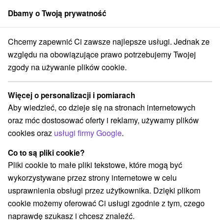
Dbamy o Twoją prywatność
członek grupy
Sorger
Chcemy zapewnić Ci zawsze najlepsze usługi. Jednak ze
Atrakcje na Słowacji
Východné Slovensko
Prešovský kraj
względu na obowiązujące prawo potrzebujemy Twojej
zgody na używanie plików cookie.
Atrakcje na Słowacji Prešovský
kraj
Więcej o personalizacji i pomiarach
Aby wiedzieć, co dzieje się na stronach internetowych
Kategorie
oraz móc dostosować oferty i reklamy, używamy plików
cookies oraz
usługi firmy Google
.
Wszystkie kategorie
Miejsca sakralne
(4)
Wieże obserwacyjne i chodniki
(7)
Co to są pliki cookie?
Zamki, pałace, ruiny
(11)
Pliki cookie to małe pliki tekstowe, które mogą być
Loty widokowe i rejsy wycieczkowe
Sporty
(2)
(7)
wykorzystywane przez strony internetowe w celu
Jazda konna
Skanseny
Teatry
(3)
(8)
(1)
usprawnienia obsługi przez użytkownika. Dzięki plikom
Chaty górskie
Zamki
(13)
(3)
cookie możemy oferować Ci usługi zgodnie z tym, czego
Areny laserowe i paintball
Rafting, rafting, rafting
(2)
(1)
naprawdę szukasz i chcesz znaleźć.