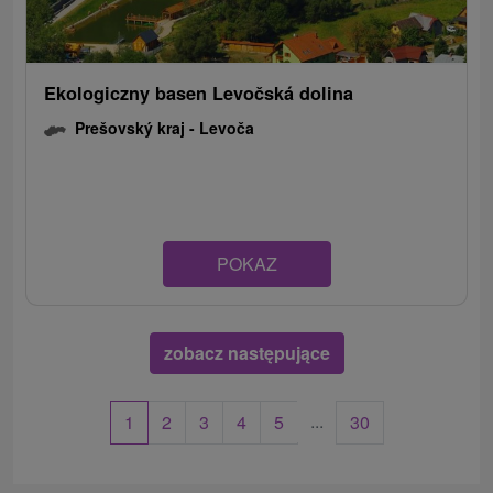
Ekologiczny basen Levočská dolina
Prešovský kraj -
Levoča
POKAZ
zobacz następujące
...
1
2
3
4
5
30