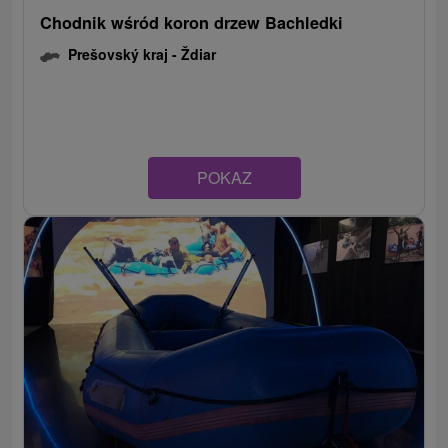
Chodnik wśród koron drzew Bachledki
Prešovský kraj -
Ždiar
POKAZ