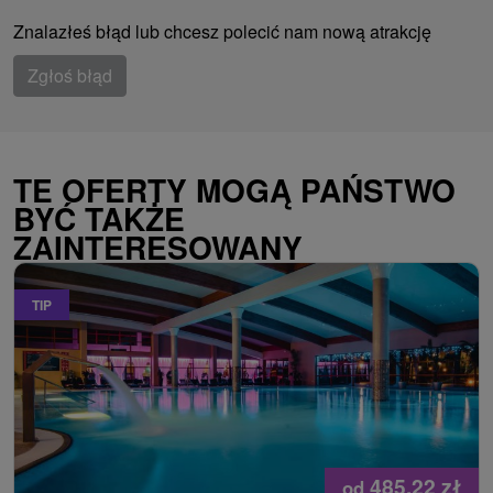
Znalazłeś błąd lub chcesz polecić nam nową atrakcję
Zgłoś błąd
TE OFERTY MOGĄ PAŃSTWO
BYĆ TAKŻE
ZAINTERESOWANY
TIP
485,22
zł
od