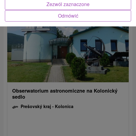
Zezwól zaznaczone
Odmówić
Obserwatorium astronomiczne na Kolonický
sedlo
Prešovský kraj -
Kolonica