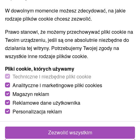
Obiekty architektoniczne
Ośrodek narciarski
(5)
(15)
W dowolnym momencie możesz zdecydować, na jakie
Parki miejskie i zamkowe
Źródła
(3)
(10)
rodzaje plików cookie chcesz zezwolić.
Pola golfowe
Amfiteatry i kina w przyrodzie
(2)
(1)
Túry a turistické chodníky
Tarcze
Jaskinie
(39)
(44)
(2)
Prawo stanowi, że możemy przechowywać pliki cookie na
Tory bobslejowe
Kolejki linowe
(1)
(3)
Twoim urządzeniu, jeśli są one absolutnie niezbędne do
Atrakcje z adrenaliną
Atrakcje turystyczne
(14)
(26)
działania tej witryny. Potrzebujemy Twojej zgody na
Muzea i galerie
(18)
wszystkie inne rodzaje plików cookie.
Ogrody zoologiczne i fermy zwierząt
(2)
Pliki cookie, których używamy
Ogrody botaniczne
Escaperoom
(2)
(4)
Techniczne i niezbędne pliki cookie
Jeziora, jeziora, zbiorniki wodne
(28)
Analityczne i marketingowe pliki cookies
Atrakcje dla dzieci
Zabytki techniki
Pomniki
(41)
(4)
(1)
Wodospady
Kościoły drewniane
Magazyn reklam
(9)
(27)
Aquaparki, baseny
Planetarium i obserwatorium
(10)
(2)
Reklamowe dane użytkownika
Ośrodki i miasteczka dziecięce
(6)
Personalizacja reklam
Wsie i miasta
Zezwolić wszystkim
Pokaż wszystko
Vysoké Tatry
(62)
Štrbské Pleso
(29)