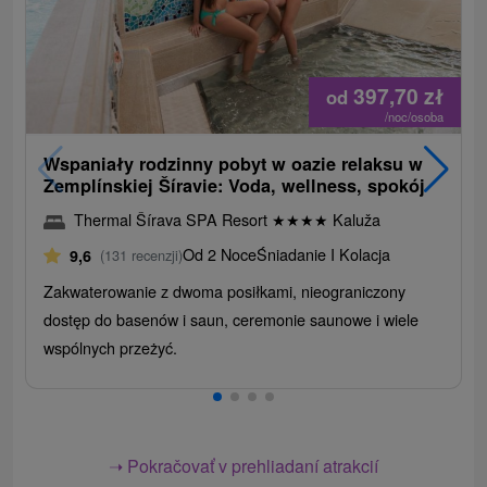
397,70
zł
od
/noc/osoba
Wspaniały rodzinny pobyt w oazie relaksu w
Zemplínskiej Šíravie: Voda, wellness, spokój
Thermal Šírava SPA Resort
★
★
★
★
Kaluža
Od 2 Noce
Śniadanie I Kolacja
9,6
(131 recenzji)
Zakwaterowanie z dwoma posiłkami, nieograniczony
dostęp do basenów i saun, ceremonie saunowe i wiele
wspólnych przeżyć.
➝ Pokračovať v prehliadaní atrakcií