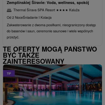
Zemplínskiej Šíravie: Voda, wellness, spokój
Thermal Šírava SPA Resort
★
★
★
★
Kaluža
Od 2 Noce
Śniadanie I Kolacja
Zakwaterowanie z dwoma posiłkami, nieograniczony dostęp
do basenów i saun, ceremonie saunowe i wiele wspólnych
przeżyć.
TE OFERTY MOGĄ PAŃSTWO
BYĆ TAKŻE
ZAINTERESOWANY
TIP