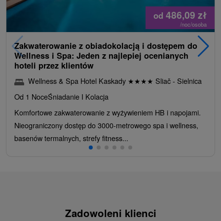
486,09
zł
od
/noc/osoba
Zakwaterowanie z obiadokolacją i dostępem do
Wellness i Spa: Jeden z najlepiej ocenianych
hoteli przez klientów
Wellness & Spa Hotel Kaskady
★
★
★
★
Sliač - Sielnica
Od 1 Noce
Śniadanie I Kolacja
Komfortowe zakwaterowanie z wyżywieniem HB i napojami.
Nieograniczony dostęp do 3000-metrowego spa i wellness,
basenów termalnych, strefy fitness...
Zadowoleni klienci