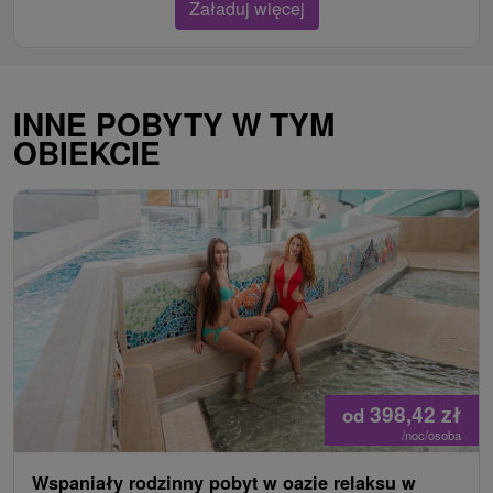
Załaduj więcej
INNE POBYTY W TYM
OBIEKCIE
398,42
zł
od
/noc/osoba
Wspaniały rodzinny pobyt w oazie relaksu w