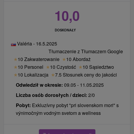
10,0
DOSKONAŁY
Valéria - 16.5.2025
Tłumaczenie z Tłumaczem Google
★
10 Zakwaterowanie
★
10 Abordaż
★
10 Personel
★
10 Czystość
★
10 Sąsiedztwo
★
10 Lokalizacja
★
7.5 Stosunek ceny do jakości
Odwiedził w okresie:
09.05 - 11.05.2025
Liczba osób dorosłych / dzieci:
2/0
Pobyt:
Exkluzívny pobyt "pri slovenskom mori" s
výnimočným vodným svetom a wellness