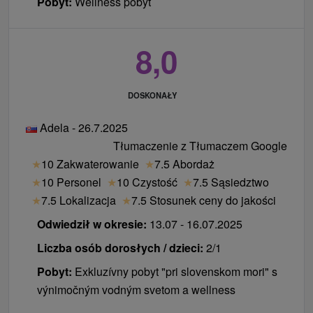
Pobyt:
Wellness pobyt
8,0
DOSKONAŁY
Adela - 26.7.2025
Tłumaczenie z Tłumaczem Google
★
10 Zakwaterowanie
★
7.5 Abordaż
★
10 Personel
★
10 Czystość
★
7.5 Sąsiedztwo
★
7.5 Lokalizacja
★
7.5 Stosunek ceny do jakości
Odwiedził w okresie:
13.07 - 16.07.2025
Liczba osób dorosłych / dzieci:
2/1
Pobyt:
Exkluzívny pobyt "pri slovenskom mori" s
výnimočným vodným svetom a wellness