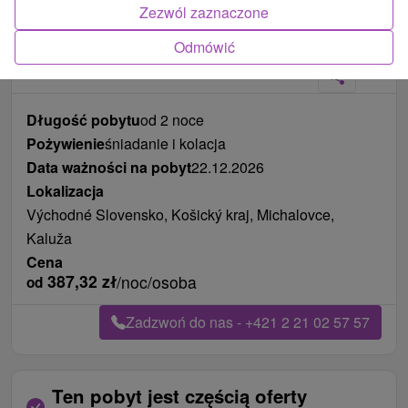
Zezwól zaznaczone
Zdjęcia od klientów
+22
Odmówić
Długość pobytu
od 2 noce
Pożywienie
śniadanie i kolacja
Data ważności na pobyt
22.12.2026
Lokalizacja
Východné Slovensko, Košický kraj, Michalovce,
Kaluža
Cena
387,32
zł
/noc/osoba
od
Zadzwoń do nas - +421 2 21 02 57 57
Ten pobyt jest częścią oferty