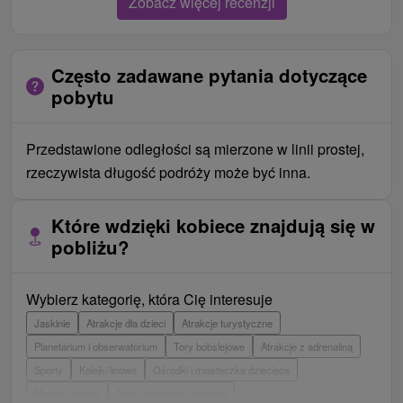
Zobacz więcej recenzji
Często zadawane pytania dotyczące
pobytu
Przedstawione odległości są mierzone w linii prostej,
rzeczywista długość podróży może być inna.
Które wdzięki kobiece znajdują się w
pobliżu?
Wybierz kategorię, która Cię interesuje
Jaskinie
Atrakcje dla dzieci
Atrakcje turystyczne
Planetarium i obserwatorium
Tory bobslejowe
Atrakcje z adrenaliną
Sporty
Kolejki linowe
Ośrodki i miasteczka dziecięce
Muzea i galerie
Areny laserowe i paintball