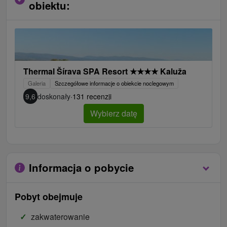
obiektu:
Thermal Šírava SPA Resort
★
★
★
★
Kaluža
Galeria
Szczegółowe informacje o obiekcie noclegowym
9,6
doskonały
·
131 recenzji
Wybierz datę
Informacja o pobycie
Pobyt obejmuje
zakwaterowanie