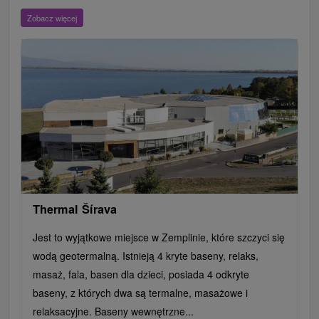
Wieże obserwacyjne i chodniki
Ogrody zoologiczne i fermy zwierząt
Zobacz więcej
Aquaparki, baseny
Zamki, pałace, ruiny
Skanseny
Ogrody botaniczne
Loty widokowe i rejsy wycieczkowe
Escaperoom
Tarcze
Jeziora, jeziora, zbiorniki wodne
Zabytki techniki
Pomniki
Wodospady
Kościoły drewniane
Źródła
Jazda konna
Túry a turistické chodníky
Chaty górskie
Zamki
Teatry
Miejsca sakralne
Rafting, rafting, rafting
Ośrodek narciarski
Parki miejskie i zamkowe
Obiekty architektoniczne
Pola golfowe
Amfiteatry i kina w przyrodzie
Cyklotrasy
Szlaki winne
Thermal Šírava
Jest to wyjątkowe miejsce w Zemplinie, które szczyci się
wodą geotermalną. Istnieją 4 kryte baseny, relaks,
masaż, fala, basen dla dzieci, posiada 4 odkryte
baseny, z których dwa są termalne, masażowe i
relaksacyjne. Baseny wewnętrzne...