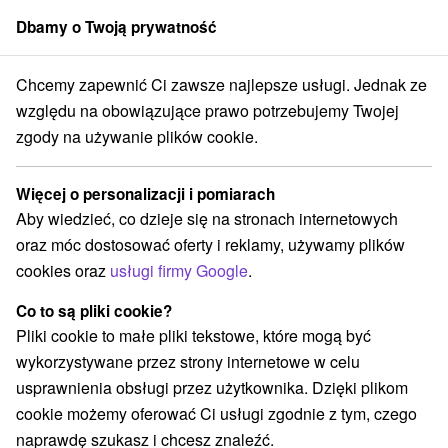
Dbamy o Twoją prywatność
członek grupy
Sorger
Chcemy zapewnić Ci zawsze najlepsze usługi. Jednak ze
luža
Ekskluzywny pobyt „nad słowackim morzem” z wyjątkowym świat
względu na obowiązujące prawo potrzebujemy Twojej
zgody na używanie plików cookie.
Ekskluzywny pobyt „nad
słowackim morzem” z wyjątkowym
Więcej o personalizacji i pomiarach
światem wodnym i wellness
Aby wiedzieć, co dzieje się na stronach internetowych
Thermal Šírava SPA Resort
★
★
★
★
Kaluža
Kaluža
oraz móc dostosować oferty i reklamy, używamy plików
cookies oraz
usługi firmy Google
.
Wybierz datę
Co to są pliki cookie?
Pliki cookie to małe pliki tekstowe, które mogą być
wykorzystywane przez strony internetowe w celu
Przejdź do lokalizacji
usprawnienia obsługi przez użytkownika. Dzięki plikom
cookie możemy oferować Ci usługi zgodnie z tym, czego
9,6
doskonały
131 recenzji
·
naprawdę szukasz i chcesz znaleźć.