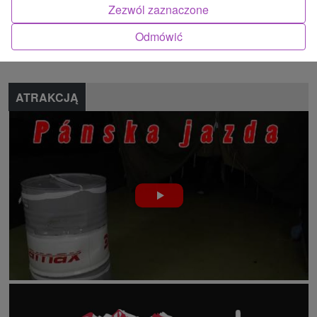
Zezwól zaznaczone
Znalazłeś błąd lub chcesz polecić nam nową atrakcję
Odmówić
Zgłoś błąd
ATRAKCJĄ