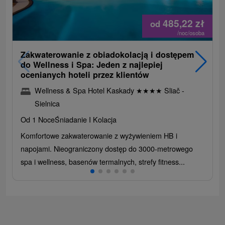
485,22
zł
od
/noc/osoba
Zakwaterowanie z obiadokolacją i dostępem
do Wellness i Spa: Jeden z najlepiej
ocenianych hoteli przez klientów
Wellness & Spa Hotel Kaskady
★
★
★
★
Sliač -
Sielnica
Od 1 Noce
Śniadanie I Kolacja
Komfortowe zakwaterowanie z wyżywieniem HB i
napojami. Nieograniczony dostęp do 3000-metrowego
spa i wellness, basenów termalnych, strefy fitness...