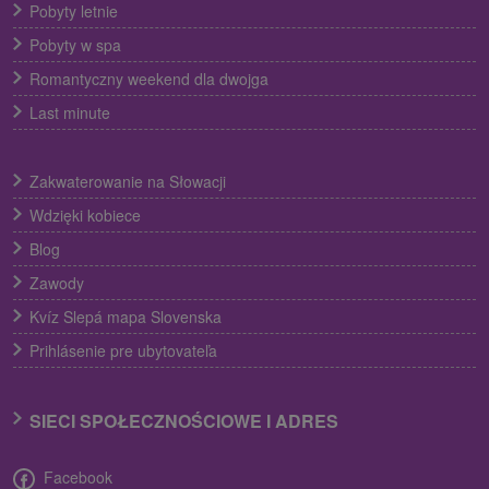
Pobyty letnie
Pobyty w spa
Romantyczny weekend dla dwojga
Last minute
Zakwaterowanie na Słowacji
Wdzięki kobiece
Blog
Zawody
Kvíz Slepá mapa Slovenska
Prihlásenie pre ubytovateľa
SIECI SPOŁECZNOŚCIOWE I ADRES
Facebook