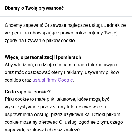
Dbamy o Twoją prywatność
członek grupy
Sorger
Chcemy zapewnić Ci zawsze najlepsze usługi. Jednak ze
ji
Východné Slovensko
Prešovský kraj
Svit
Laser Arena Tatry
względu na obowiązujące prawo potrzebujemy Twojej
zgody na używanie plików cookie.
Laser Arena Tatry
Więcej o personalizacji i pomiarach
Wyświetl stronę internetową
Przejdź do
Aby wiedzieć, co dzieje się na stronach internetowych
oraz móc dostosować oferty i reklamy, używamy plików
cookies oraz
usługi firmy Google
.
+421 944 939 381
info@laserarenatatry.sk
Co to są pliki cookie?
Facebook
Pliki cookie to małe pliki tekstowe, które mogą być
wykorzystywane przez strony internetowe w celu
Opinii Google
usprawnienia obsługi przez użytkownika. Dzięki plikom
SNP 722/1A
GPS:
cookie możemy oferować Ci usługi zgodnie z tym, czego
059 01 Svit
N +49° 3' 34.07''
naprawdę szukasz i chcesz znaleźć.
E +20° 11' 49.86''