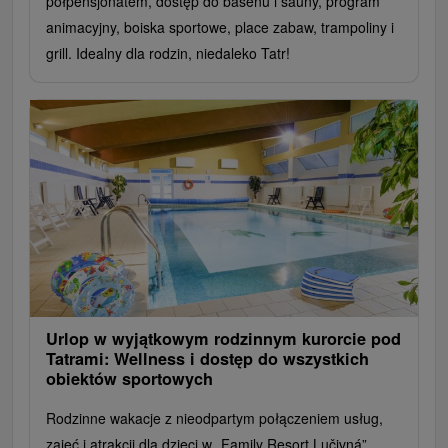
półpensjonatem, dostęp do basenu i sauny, program
animacyjny, boiska sportowe, place zabaw, trampoliny i
grill. Idealny dla rodzin, niedaleko Tatr!
Urlop w wyjątkowym rodzinnym kurorcie pod
Tatrami: Wellness i dostęp do wszystkich
obiektów sportowych
Rodzinne wakacje z nieodpartym połączeniem usług,
zajęć i atrakcji dla dzieci w „Family Resort Lučivná”