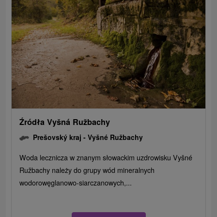
Źródła Vyšná Ružbachy
Prešovský kraj -
Vyšné Ružbachy
Woda lecznicza w znanym słowackim uzdrowisku Vyšné
Ružbachy należy do grupy wód mineralnych
wodorowęglanowo-siarczanowych,...