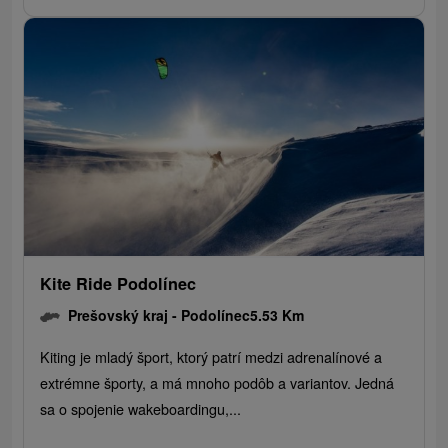
Kite Ride Podolínec
Prešovský kraj -
Podolínec
5.53 Km
Kiting je mladý šport, ktorý patrí medzi adrenalínové a
extrémne športy, a má mnoho podôb a variantov. Jedná
sa o spojenie wakeboardingu,...