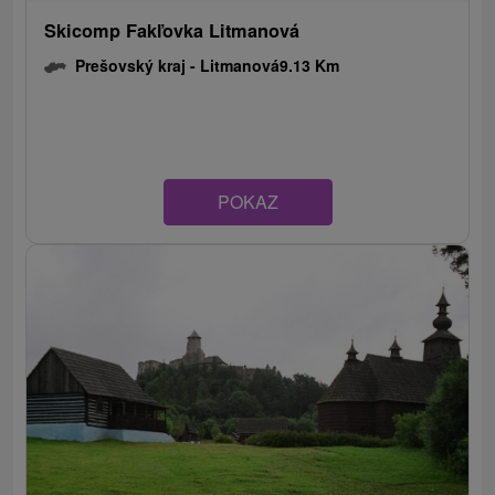
Skicomp Fakľovka Litmanová
Prešovský kraj -
Litmanová
9.13 Km
POKAZ