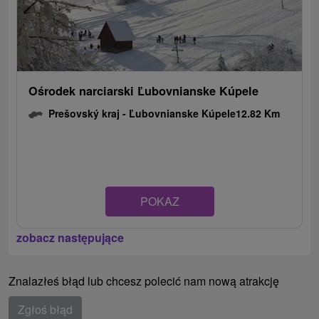
Ośrodek narciarski Ľubovnianske Kúpele
Prešovský kraj -
Ľubovnianske Kúpele
12.82 Km
POKAZ
zobacz następujące
Znalazłeś błąd lub chcesz polecić nam nową atrakcję
Zgłoś błąd