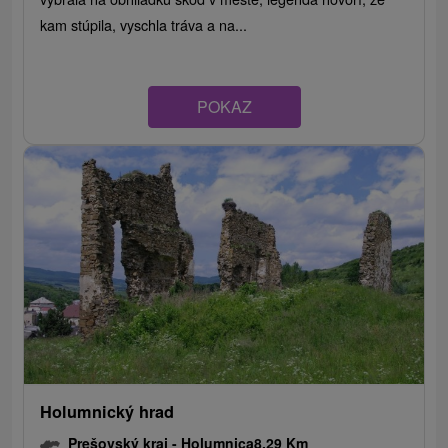
kam stúpila, vyschla tráva a na...
POKAZ
Holumnický hrad
Prešovský kraj -
Holumnica
8.29 Km