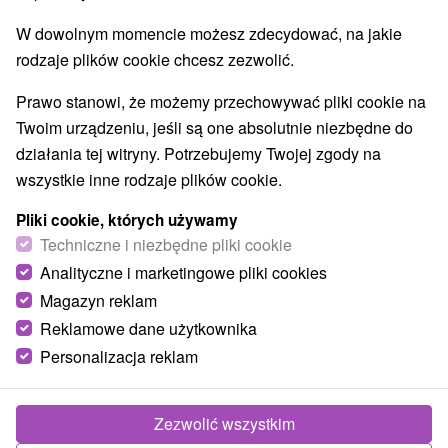
W dowolnym momencie możesz zdecydować, na jakie
rodzaje plików cookie chcesz zezwolić.
Prawo stanowi, że możemy przechowywać pliki cookie na
Twoim urządzeniu, jeśli są one absolutnie niezbędne do
działania tej witryny. Potrzebujemy Twojej zgody na
Krater Ružbaš
wszystkie inne rodzaje plików cookie.
Prešovský kraj -
Vyšné Ružbachy
Pliki cookie, których używamy
Techniczne i niezbędne pliki cookie
Wysokość nad poziomem morza : 620 m npm
Analityczne i marketingowe pliki cookies
Maksymalna głębokość: 3 m Powierzchnia wody: 300 m²
Magazyn reklam
Wyjątkowe jezioro trawertynowe w...
Reklamowe dane użytkownika
Personalizacja reklam
POKAZ
Zezwolić wszystkim