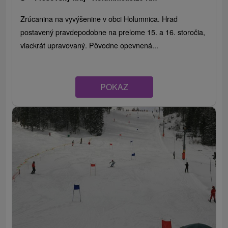
Zrúcanina na vyvýšenine v obci Holumnica. Hrad
postavený pravdepodobne na prelome 15. a 16. storočia,
viackrát upravovaný. Pôvodne opevnená...
POKAZ