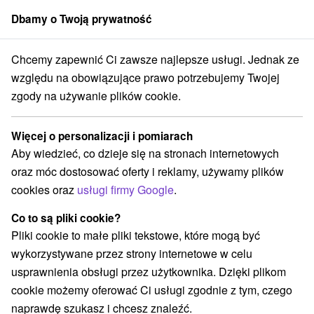
Dbamy o Twoją prywatność
członek grupy
Sorger
Chcemy zapewnić Ci zawsze najlepsze usługi. Jednak ze
 Słowacji
Východné Slovensko
Prešovský kraj
Vyšné Ružbachy
względu na obowiązujące prawo potrzebujemy Twojej
zgody na używanie plików cookie.
Atrakcje na Słowacji Vyšné
Ružbachy a v okolí
Więcej o personalizacji i pomiarach
Aby wiedzieć, co dzieje się na stronach internetowych
Kategorie
oraz móc dostosować oferty i reklamy, używamy plików
cookies oraz
usługi firmy Google
.
Wszystkie kategorie
Jeziora, jeziora, zbiorniki wodne
(1)
Co to są pliki cookie?
Ośrodek narciarski
Źródła
(1)
(2)
Pliki cookie to małe pliki tekstowe, które mogą być
wykorzystywane przez strony internetowe w celu
usprawnienia obsługi przez użytkownika. Dzięki plikom
cookie możemy oferować Ci usługi zgodnie z tym, czego
naprawdę szukasz i chcesz znaleźć.