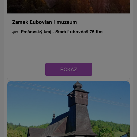
Zamek Ľubovian i muzeum
Prešovský kraj -
Stará Ľubovňa
9.75 Km
POKAZ