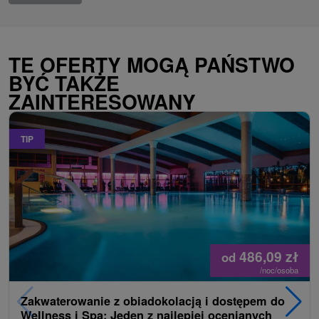
TE OFERTY MOGĄ PAŃSTWO
BYĆ TAKŻE
ZAINTERESOWANY
TIP
486,09
zł
od
/noc/osoba
Zakwaterowanie z obiadokolacją i dostępem do
Wellness i Spa: Jeden z najlepiej ocenianych