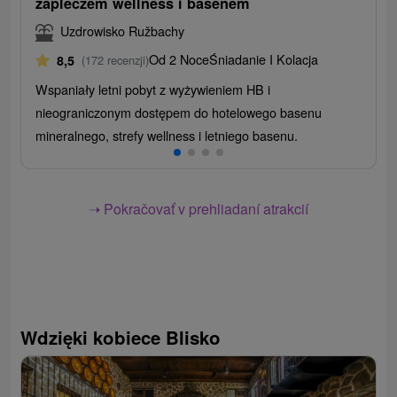
zapleczem wellness i basenem
Uzdrowisko Ružbachy
Od 2 Noce
Śniadanie I Kolacja
8,5
(172 recenzji)
Wspaniały letni pobyt z wyżywieniem HB i
nieograniczonym dostępem do hotelowego basenu
mineralnego, strefy wellness i letniego basenu.
➝ Pokračovať v prehliadaní atrakcií
Wdzięki kobiece Blisko