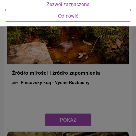
Zezwól zaznaczone
Odmówić
Źródło miłości i źródło zapomnienia
Prešovský kraj -
Vyšné Ružbachy
POKAZ