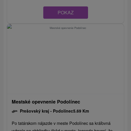
POKAZ
Mestské opevnenie Podolínec
Prešovský kraj -
Podolínec
5.69 Km
Po tatárskom nájazde v meste Podolínec sa kráľovná
vybrala na obhliadku škôd v meste, legenda hovorí, že