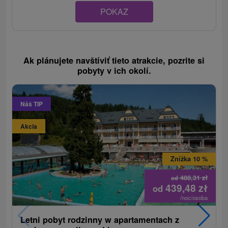
POKAZ
Ak plánujete navštíviť tieto atrakcie, pozrite si
pobyty v ich okolí.
Náš TIP
Akcia
Zniżka 10 %
488,31
zł
od
439,48
zł
od
/noc/osoba
Letni pobyt rodzinny w apartamentach z