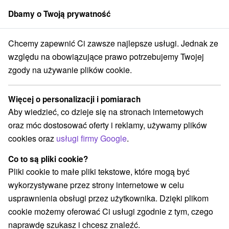
Dbamy o Twoją prywatność
członek grupy
Sorger
Chcemy zapewnić Ci zawsze najlepsze usługi. Jednak ze
é Slovensko
Prešovský kraj
Hozelec
FunVille, kryty plac zabaw
względu na obowiązujące prawo potrzebujemy Twojej
zgody na używanie plików cookie.
FunVille, kryty plac zabaw
Więcej o personalizacji i pomiarach
Wyświetl stronę internetową
Przejdź do
Aby wiedzieć, co dzieje się na stronach internetowych
oraz móc dostosować oferty i reklamy, używamy plików
cookies oraz
usługi firmy Google
.
+421 948 320 301
info@funville.sk
Co to są pliki cookie?
Facebook
Pliki cookie to małe pliki tekstowe, które mogą być
wykorzystywane przez strony internetowe w celu
Opinii Google
usprawnienia obsługi przez użytkownika. Dzięki plikom
Popradská 214
GPS:
cookie możemy oferować Ci usługi zgodnie z tym, czego
059 11 Hozelec
N +49° 1' 49.86''
naprawdę szukasz i chcesz znaleźć.
E +20° 20' 29.49''