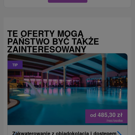
TE OFERTY MOGĄ
PAŃSTWO BYĆ TAKŻE
ZAINTERESOWANY
TIP
485,30
zł
od
/noc/osoba
Zakwaterowanie z obiadokolacją i dostępem