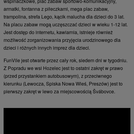
wspinaczkowe, plac zabaw sportowo-komunikacyjny,
armatki, fontanna z piłeczkami, mega plac zabaw,
trampolina, strefa Lego, kącik malucha dla dzieci do 3 lat.
Na placu zabaw mogą uczęszczać dzieci w wieku 1-12 lat.
Jest dostęp do internetu, kawiarnia, istnieje również
możliwość zorganizowania przyjęcia urodzinowego dla
dzieci i różnych innych imprez dla dzieci.
FunVile jest otwarte przez cały rok, siedem dni w tygodniu.
Z Popradu we wsi Hozelec jest to ostatni zakręt w prawo
(przed przystankiem autobusowym), z przeciwnego
kierunku (Lewocza, Spiska Nowa Wieś, Preszów) jest to
pierwszy zakręt w lewo za miejscowością Švábovce.