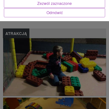
Zezwól zaznaczone
Znalazłeś błąd lub chcesz polecić nam nową atrakcję
Odmówić
Zgłoś błąd
ATRAKCJĄ