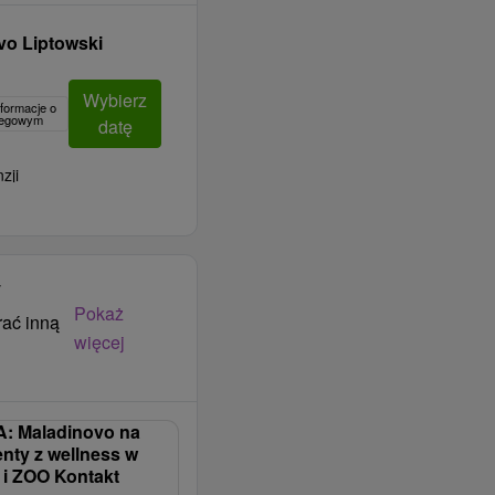
vo Liptowski
Wybierz
formacje o
clegowym
datę
zji
y
Pokaż
rać inną
więcej
: Maladinovo na
enty z wellness w
i i ZOO Kontakt