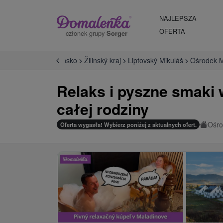
NAJLEPSZA
OFERTA
członek grupy
Sorger
ány
Stredné Slovensko
Žilinský kraj
Liptovský Mikuláš
Ośrodek M
Relaks i pyszne smaki 
całej rodziny
Ośro
Oferta wygasła! Wybierz poniżej z aktualnych ofert.