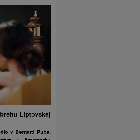
brehu Liptovskej
edlo v Bernard Pube,
ístup k Aquaparku