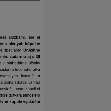
czegółowym opisem dla
ess službami, ale aj
vých pivných kúpeľov
é špeciality.
Unikátne
min. zadarmo aj s 30
/ wejście 2-godzinne /
ajú blahodárne účinky
osférou točeného piva
wieku 3 - 12 lat 11 €
ovarských kvasníc a
ka získa zdravší vzhľad
 osviežujúcom kúpeli si
ktoré dotvára atmosféru
ivné kúpele vyskúšať