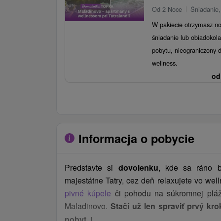
Od 2 Noce
Śniadanie,
W pakiecie otrzymasz no
śniadanie lub obiadokola
pobytu, nieograniczony 
wellness.
od
Informacja o pobycie
Predstavte si
dovolenku
, kde sa ráno 
majestátne Tatry, cez deň relaxujete vo well
pivné kúpele
či pohodu na súkromnej pláži
Maladinovo.
Stačí už len spraviť prvý kro
↓
pobyt
.