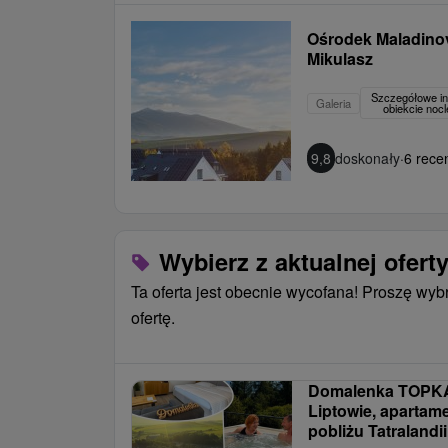
Ośrodek Maladino
Mikulasz
Szczegółowe in
Galeria
obiekcie no
9,8
doskonały
·
6 recen
Wybierz z aktualnej ofert
Ta oferta jest obecnie wycofana! Proszę wyb
ofertę.
Domalenka TOPKA
Liptowie, apartam
pobliżu Tatralandi