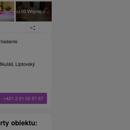
+100 Więcej zdjęć
niadanie
Mikuláš, Liptovský
- +421 2 21 02 57 57
rty obiektu: