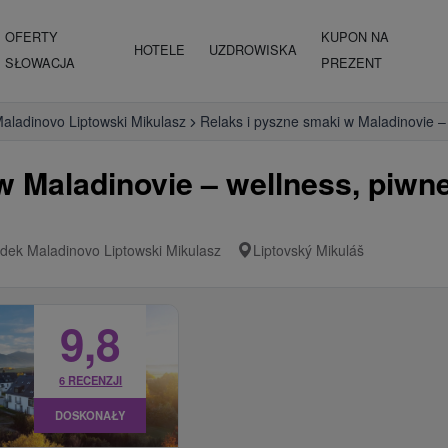
OFERTY
KUPON NA
HOTELE
UZDROWISKA
SŁOWACJA
PREZENT
aladinovo Liptowski Mikulasz
Relaks i pyszne smaki w Maladinovie – 
w Maladinovie – wellness, piwne
dek Maladinovo Liptowski Mikulasz
Liptovský Mikuláš
9,8
6 RECENZJI
DOSKONAŁY