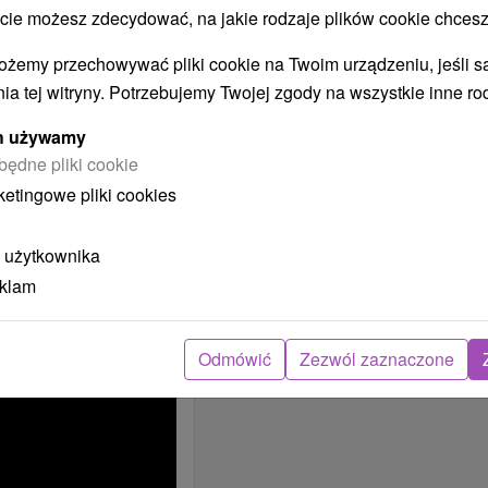
menu à la carte.
 możesz zdecydować, na jakie rodzaje plików cookie chcesz
tauracji, na tarasie
i.
ożemy przechowywać pliki cookie na Twoim urządzeniu, jeśli s
n pobyt?
ia tej witryny. Potrzebujemy Twojej zgody na wszystkie inne ro
skyne - 20 min. autom
ych używamy
będne pliki cookie
ý relax s chuťou
ročilých
ketingowe pliki cookies
 rezorte
kou vyskúšali, bol
 użytkownika
atmosféru si môžete
encie lub studiu
eklam
luzywnej restauracji
dpoczynek w łóżku (30
Odmówić
Zezwól zaznaczone
tóre nalewasz
0 min.)
 nakrętką i