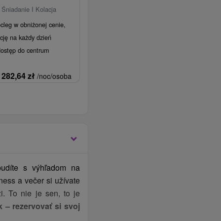
 Śniadanie I Kolacja
cleg w obniżonej cenie,
cję na każdy dzień
dostęp do centrum
282,64
zł
/noc/osoba
budíte s výhľadom na
ness a večer si užívate
. To nie je sen, to je
k – rezervovať si svoj