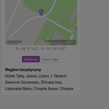
© OpenStreetMap
N +49° 6' 14.5'', E +19° 34' 0.87''
Nawigować
Zobacz mapę
Region turystyczny
Nízke Tatry, Jasná, Liptov, v Tatrách,
Severné Slovensko, Žilinský kraj,
Liptovská Mara, Chopok Sever, Chopok