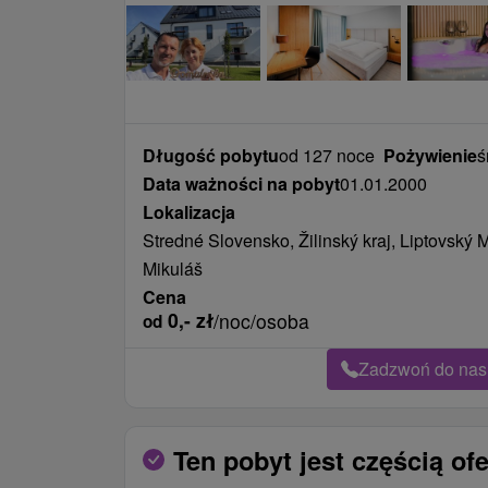
Długość pobytu
od 127 noce
Pożywienie
ś
Data ważności na pobyt
01.01.2000
Lokalizacja
Stredné Slovensko, Žilinský kraj, Liptovský 
Mikuláš
Cena
0,-
zł
/noc/osoba
od
Zadzwoń do nas 
Ten pobyt jest częścią ofe