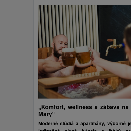
„Komfort, wellness a zábava na 
Mary“
Moderné štúdiá a apartmány, výborné j
jedinečné pivné kúpele a ľahký pr