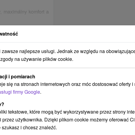
ry, maximálny komfort a
vné kúpele
aj masáže
watność
ene pobytu potrebné
zawsze najlepsze usługi. Jednak ze względu na obowiązując
 zgody na używanie plików cookie.
.00
acji i pomiarach
tu:
10.00
eje się na stronach internetowych oraz móc dostosować oferty 
nego dnia po
usługi firmy Google
.
ou opekania
e?
nie.
cyklov
 pliki tekstowe, które mogą być wykorzystywane przez strony int
uracja Bernard Pub
i przez użytkownika. Dzięki plikom cookie możemy oferować Ci
ą i międzynarodową.
 szukasz i chcesz znaleźć.
iadania i półpensję,