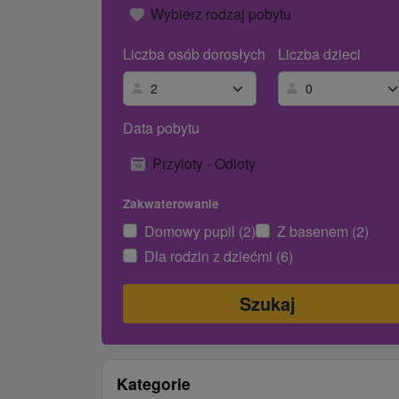
Wybierz rodzaj pobytu
Liczba osób dorosłych
Liczba dzieci
Data pobytu
Przyloty - Odloty
Zakwaterowanie
Domowy pupil (2)
Z basenem (2)
Dla rodzin z dziećmi (6)
Kategorie