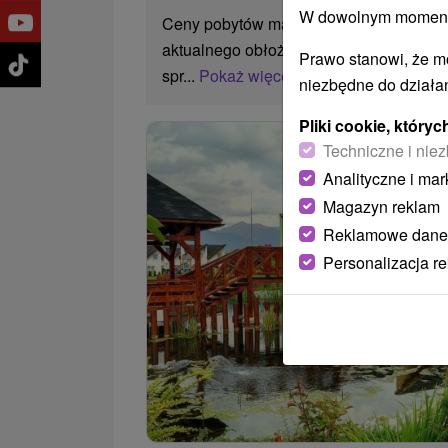
W dowolnym momencie
Ceny pobytów mają charakter wyłącznie 
aktualnego obłożenia. Ostateczną cenę 
Prawo stanowi, że m
spr...
Pokaż więcej
niezbędne do działan
Pliki cookie, któr
Techniczne i niez
Analityczne i mar
Magazyn reklam
Reklamowe dane
Personalizacja r