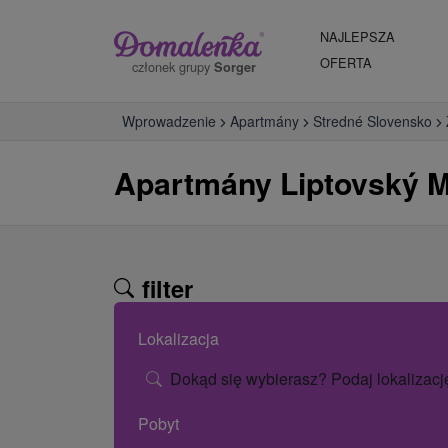
NAJLEPSZA
OFERTA
członek grupy
Sorger
Wprowadzenie
Apartmány
Stredné Slovensko
Apartmány Liptovský M
filter
Lokalizacja
Dokąd się wybierasz? Podaj lokalizacj
Pobyt