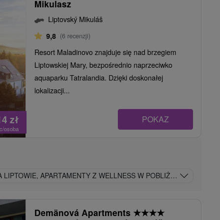
Mikulasz
Liptovský Mikuláš
9,8
(6 recenzji)
Resort Maladinovo znajduje się nad brzegiem
Liptowskiej Mary, bezpośrednio naprzeciwko
aquaparku Tatralandia. Dzięki doskonałej
lokalizacji...
14
zł
POKAZ
oc/osoba
 LIPTOWIE, APARTAMENTY Z WELLNESS W POBLIŻU TATRALANDII
Demänová Apartments
★
★
★
★