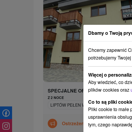
Dbamy o Twoją pry
Chcemy zapewnić Ci 
potrzebujemy Twojej
199,
od
Więcej o personaliz
/n
Aby wiedzieć, co dzi
plików cookies oraz
SPECJALNE OFERTY
Z 2 NOCE
Co to są pliki cooki
LIPTÓW PEŁEN WRAŻEŃ: NOWOCZESNE 
Pliki cookie to małe
usprawnienia obsług
Ostrzeżenie
tym, czego naprawdę