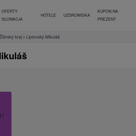
OFERTY
KUPON NA
HOTELE
UZDROWISKA
SŁOWACJA
PREZENT
Žilinský kraj
Liptovský Mikuláš
ikuláš
ę lub nazwę hotelu.