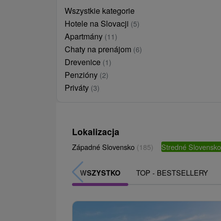
Wszystkie kategorie
Hotele na Slovacji
(5)
Apartmány
(11)
Chaty na prenájom
(6)
Drevenice
(1)
Penzióny
(2)
Priváty
(3)
Lokalizacja
Západné Slovensko
(185)
Stredné Slovensk
TOP - BESTSELLERY
WSZYSTKO