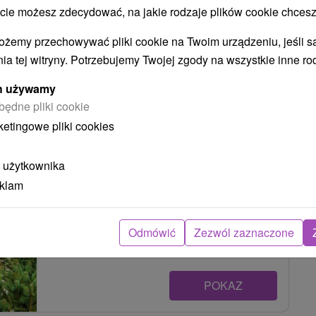
 możesz zdecydować, na jakie rodzaje plików cookie chcesz
informacyjny i mogą ulec zmianie w zależności od
prześlemy po wypełnieniu formularza rezerwacji, po
ożemy przechowywać pliki cookie na Twoim urządzeniu, jeśli s
ia tej witryny. Potrzebujemy Twojej zgody na wszystkie inne ro
ych używamy
Apartmán Tatralandia 336 Liptovský
będne pliki cookie
Mikuláš
ketingowe pliki cookies
Liptovský Mikuláš
 użytkownika
eklam
Krásny mezonetový apartmán v radovej zástavbe
v najväčšom dovolenkovom rezorte na Slovensku,
v Holiday...
Odmówić
Zezwól zaznaczone
POKAZ