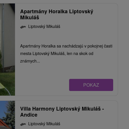
Apartmány Horalka Liptovský
Mikuláš
Liptovský Mikuláš
Apartmány Horalka sa nachádzajú v pokojnej časti
mesta Liptovský Mikuláš, len na skok od
známych...
POKAZ
Villa Harmony Liptovský Mikuláš -
Andice
Liptovský Mikuláš