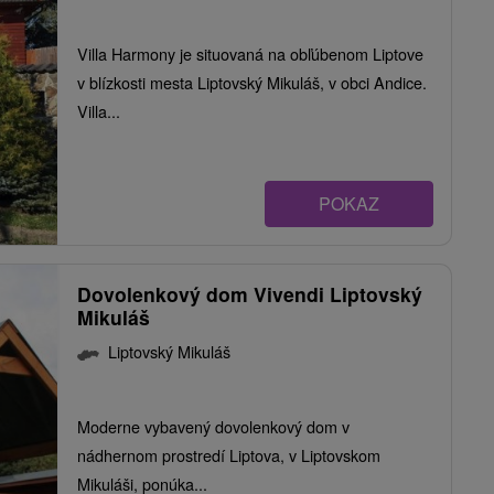
Villa Harmony je situovaná na obľúbenom Liptove
v blízkosti mesta Liptovský Mikuláš, v obci Andice.
Villa...
POKAZ
Dovolenkový dom Vivendi Liptovský
Mikuláš
Liptovský Mikuláš
Moderne vybavený dovolenkový dom v
nádhernom prostredí Liptova, v Liptovskom
Mikuláši, ponúka...