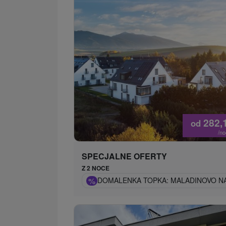
282,
od
/n
SPECJALNE OFERTY
Z 2 NOCE
%
DOMALENKA TOPKA: MALADINOVO NA