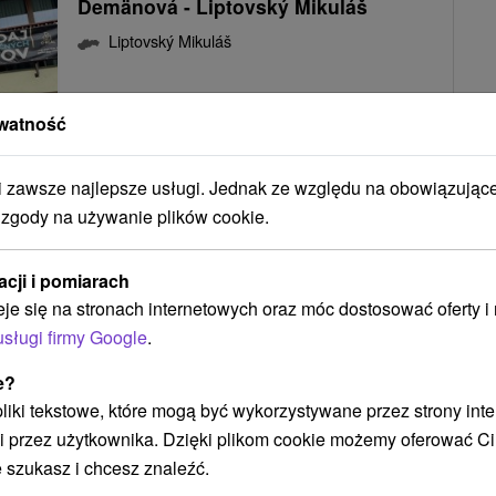
Demänová - Liptovský Mikuláš
Liptovský Mikuláš
10,0
(3 recenzji)
watność
Demänová Apartments **** Demänová - Liptovský
Mikuláš
zawsze najlepsze usługi. Jednak ze względu na obowiązując
 zgody na używanie plików cookie.
41
zł
POKAZ
acji i pomiarach
oc/osoba
eje się na stronach internetowych oraz móc dostosować oferty 
usługi firmy Google
.
e?
APARTAMENTY NIEDALEKO JASNEJ I AQUAPARKÓW
 pliki tekstowe, które mogą być wykorzystywane przez strony int
i przez użytkownika. Dzięki plikom cookie możemy oferować Ci
 szukasz i chcesz znaleźć.