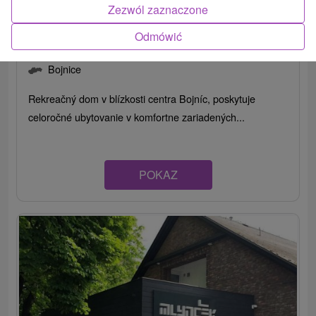
Zezwól zaznaczone
Odmówić
Apartmány I-KAfe Bojnice
Bojnice
Rekreačný dom v blízkosti centra Bojníc, poskytuje
celoročné ubytovanie v komfortne zariadených...
POKAZ