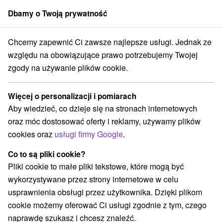
Dbamy o Twoją prywatność
członek grupy
Sorger
Chcemy zapewnić Ci zawsze najlepsze usługi. Jednak ze
Apartmány
Trenčiansky kraj
względu na obowiązujące prawo potrzebujemy Twojej
zgody na używanie plików cookie.
Apartmány Trenčiansky kraj
Więcej o personalizacji i pomiarach
Kategorie
Aby wiedzieć, co dzieje się na stronach internetowych
oraz móc dostosować oferty i reklamy, używamy plików
Wszystkie kategorie
Hotele na Slovacji
(29)
cookies oraz
usługi firmy Google
.
Apartmány
Chaty na prenájom
(19)
(39)
Drevenice
Kempy
Penzióny
Priváty
(22)
(1)
(31)
(7)
Co to są pliki cookie?
Ubytovne
(14)
Pliki cookie to małe pliki tekstowe, które mogą być
wykorzystywane przez strony internetowe w celu
usprawnienia obsługi przez użytkownika. Dzięki plikom
Wybierz lokalizację lub datę
cookie możemy oferować Ci usługi zgodnie z tym, czego
naprawdę szukasz i chcesz znaleźć.