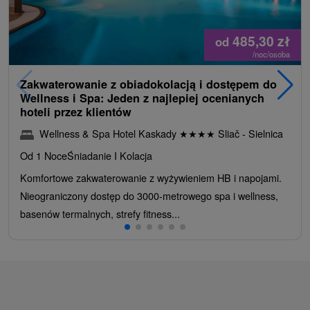
485,30
zł
od
/noc/osoba
Zakwaterowanie z obiadokolacją i dostępem do
Wellness i Spa: Jeden z najlepiej ocenianych
hoteli przez klientów
Wellness & Spa Hotel Kaskady
★
★
★
★
Sliač - Sielnica
Od 1 Noce
Śniadanie I Kolacja
Komfortowe zakwaterowanie z wyżywieniem HB i napojami.
Nieograniczony dostęp do 3000-metrowego spa i wellness,
basenów termalnych, strefy fitness...