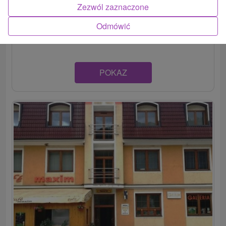
Moderne zariadené apartmány v meste Trenčianske
Zezwól zaznaczone
Teplice. Dva apartmány disponujú balkónmi, kde možno
Odmówić
relaxovať...
POKAZ