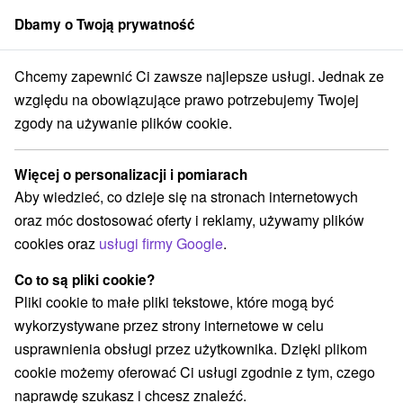
Dbamy o Twoją prywatność
członek grupy
Sorger
Chcemy zapewnić Ci zawsze najlepsze usługi. Jednak ze
tmány
Západné Slovensko
Trenčiansky kraj
Trenčianske Teplice
względu na obowiązujące prawo potrzebujemy Twojej
zgody na używanie plików cookie.
Apartmány Trenčianske Teplice
Więcej o personalizacji i pomiarach
Kategorie
Aby wiedzieć, co dzieje się na stronach internetowych
oraz móc dostosować oferty i reklamy, używamy plików
Wszystkie kategorie
Hotele na Slovacji
(8)
cookies oraz
usługi firmy Google
.
Apartmány
Chaty na prenájom
Penzióny
(2)
(1)
(1)
Ubytovne
(1)
Co to są pliki cookie?
Pliki cookie to małe pliki tekstowe, które mogą być
wykorzystywane przez strony internetowe w celu
Wybierz lokalizację lub datę
usprawnienia obsługi przez użytkownika. Dzięki plikom
cookie możemy oferować Ci usługi zgodnie z tym, czego
NAJTAŃSZE
NAJDROŻSZE
NA PO
WSZYSTKO
naprawdę szukasz i chcesz znaleźć.