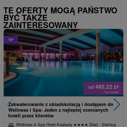
TE OFERTY MOGĄ PAŃSTWO
BYĆ TAKŻE
ZAINTERESOWANY
TIP
485,22
zł
od
/noc/osoba
Zakwaterowanie z obiadokolacją i dostępem do
Wellness i Spa: Jeden z najlepiej ocenianych
hoteli przez klientów
Wellness & Spa Hotel Kaskady
★
★
★
★
Sliač - Sielnica