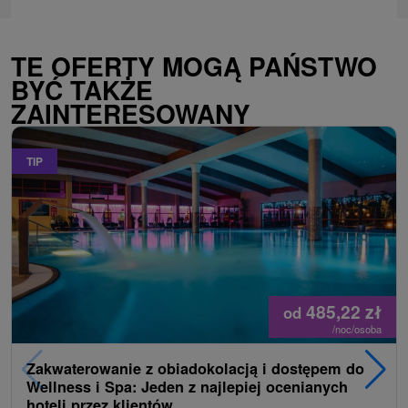
TE OFERTY MOGĄ PAŃSTWO
BYĆ TAKŻE
ZAINTERESOWANY
TIP
485,22
zł
od
/noc/osoba
Zakwaterowanie z obiadokolacją i dostępem do
Wellness i Spa: Jeden z najlepiej ocenianych
hoteli przez klientów