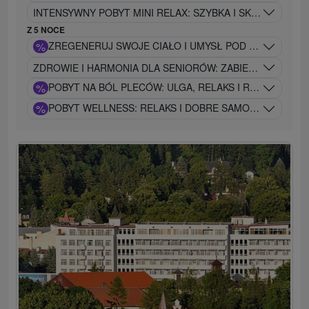
INTENSYWNY POBYT MINI RELAX: SZYBKA I SKUTECZNA 
Z 5 NOCE
%
ZREGENERUJ SWOJE CIAŁO I UMYSŁ POD OKIEM EKS
ZDROWIE I HARMONIA DLA SENIORÓW: ZABIEGI SZYTE N
%
POBYT NA BÓL PLECÓW: ULGA, RELAKS I REGENERACJ
%
POBYT WELLNESS: RELAKS I DOBRE SAMOPOCZUCIE 