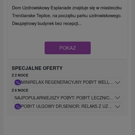
Dom Uzdrowiskowy Esplanade znajduje się w miasteczku
Trenčianske Teplice, na początku parku uzdrowiskowego.
Dwupiętrowy budynek bez recepcji...
POKAZ
SPECJALNE OFERTY
Z 2 NOCE
%
MINIRELA
Z 6 NOCE
NAJPOPULARNIEJSZY POBYT: POBYT LECZNICZY DR.KLAS
%
POBYT ULGOWY DR.SENIOR: RELAKS Z UZDRAWIAJĄC