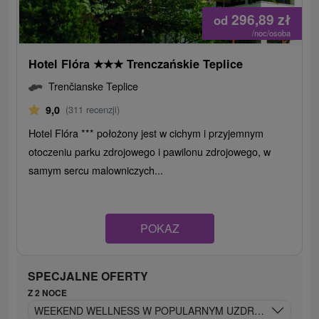
296,89
zł
od
/noc/osoba
Hotel Flóra
★
★
★
Trenczańskie Teplice
Trenčianske Teplice
9,0
(311 recenzji)
Hotel Flóra *** położony jest w cichym i przyjemnym
otoczeniu parku zdrojowego i pawilonu zdrojowego, w
samym sercu malowniczych...
POKAZ
SPECJALNE OFERTY
Z 2 NOCE
WEEKEND WELLNESS W POPULARNYM UZDROWISKU: POB