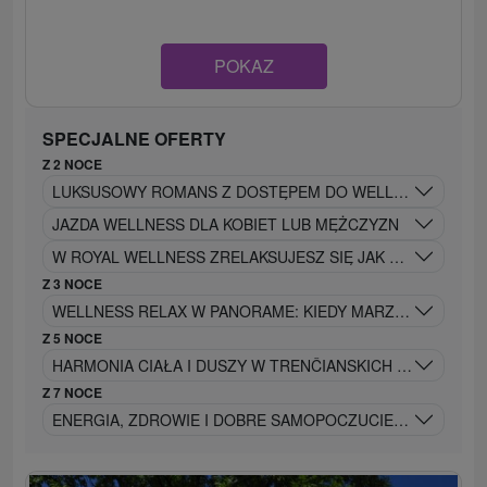
POKAZ
SPECJALNE OFERTY
Z 2 NOCE
LUKSUSOWY ROMANS Z DOSTĘPEM DO WELLNESS, PRYWA
JAZDA WELLNESS DLA KOBIET LUB MĘŻCZYZN
W ROYAL WELLNESS ZRELAKSUJESZ SIĘ JAK PRAWDZIWY 
Z 3 NOCE
WELLNESS RELAX W PANORAME: KIEDY MARZENIA SIĘ SP
Z 5 NOCE
HARMONIA CIAŁA I DUSZY W TRENČIANSKICH TEPLICACH
Z 7 NOCE
ENERGIA, ZDROWIE I DOBRE SAMOPOCZUCIE NIE TYLKO