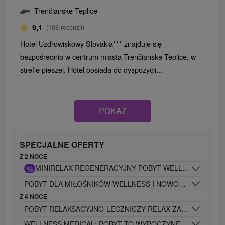
Trenčianske Teplice
9,1
(108 recenzji)
Hotel Uzdrowiskowy Slovakia*** znajduje się
bezpośrednio w centrum miasta Trenčianske Teplice, w
strefie pieszej. Hotel posiada do dyspozycji...
POKAZ
SPECJALNE OFERTY
Z 2 NOCE
%
MINIRELA
POBYT DLA MIŁOŚNIKÓW WELLNESS I NOWOCZESNEGO ST
Z 4 NOCE
POBYT RELAKSACYJNO-LECZNICZY RELAX ZAPROJEKTOWA
WELLNESS MEDICAL: POBYT TO WYPOCZYNEK I RELAKS NI