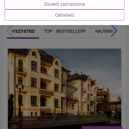
Zezwól zaznaczone
Odmówić
TOP - BESTSELLERY
NAJTAŃSZE
WSZYSTKO