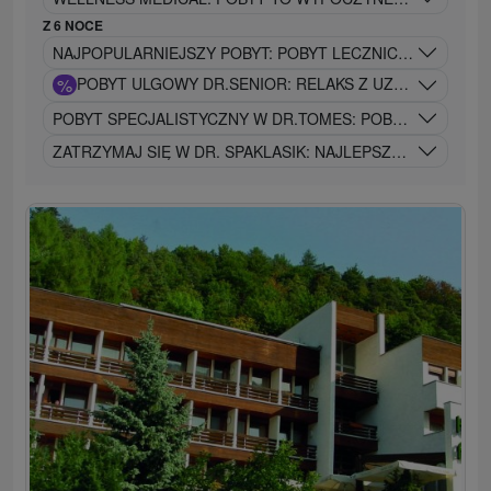
Z 6 NOCE
NAJPOPULARNIEJSZY POBYT: POBYT LECZNICZY DR.KLAS
%
POBYT ULGOWY DR.SENIOR: RELAKS Z UZDRAWIAJĄC
POBYT SPECJALISTYCZNY W DR.TOMES: POBYT SPECJAL
ZATRZYMAJ SIĘ W DR. SPAKLASIK: NAJLEPSZE Z NAJLEP