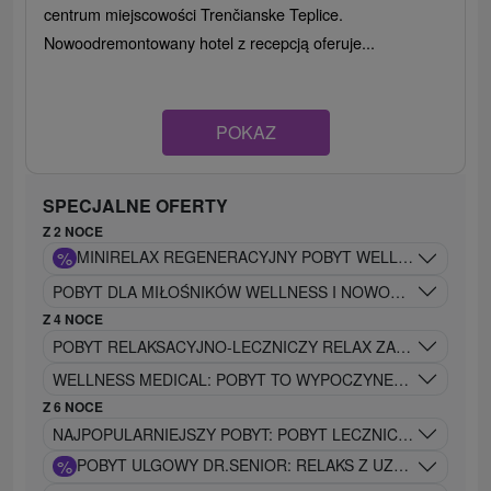
centrum miejscowości Trenčianske Teplice.
Nowoodremontowany hotel z recepcją oferuje...
POKAZ
SPECJALNE OFERTY
Z 2 NOCE
%
MINIRELA
POBYT DLA MIŁOŚNIKÓW WELLNESS I NOWOCZESNEGO ST
Z 4 NOCE
POBYT RELAKSACYJNO-LECZNICZY RELAX ZAPROJEKTOWA
WELLNESS MEDICAL: POBYT TO WYPOCZYNEK I RELAKS NI
Z 6 NOCE
NAJPOPULARNIEJSZY POBYT: POBYT LECZNICZY DR.KLAS
%
POBYT ULGOWY DR.SENIOR: RELAKS Z UZDRAWIAJĄC