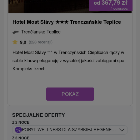
367,79
zł
od
/noc/osoba
Hotel Most Slávy
★
★
★
Trenczańskie Teplice
Trenčianske Teplice
9,0
(228 recenzji)
Hotel Most Slávy *** w Trenczyńskich Cieplicach łączy w
sobie kinową elegancję z wysokiej jakości zabiegami spa.
Kompleks trzech...
POKAZ
SPECJALNE OFERTY
Z 2 NOCE
%
POBYT WELLNESS DLA SZYBKIEJ REGENERACJI CIAŁA 
Z 3 NOCE