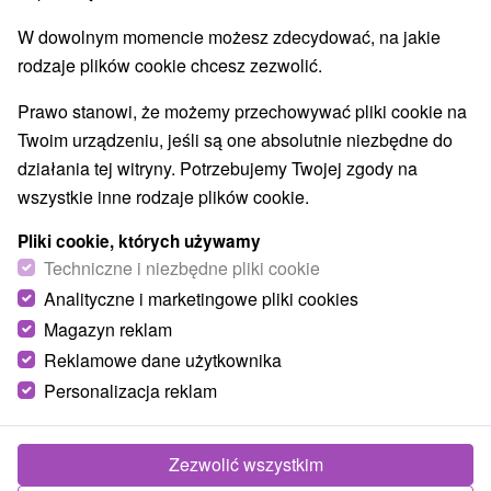
Wybierz lokalizację lub datę
W dowolnym momencie możesz zdecydować, na jakie
Najlepiej sprzedające
rodzaje plików cookie chcesz zezwolić.
Prawo stanowi, że możemy przechowywać pliki cookie na
1.
Twoim urządzeniu, jeśli są one absolutnie niezbędne do
działania tej witryny. Potrzebujemy Twojej zgody na
wszystkie inne rodzaje plików cookie.
Pliki cookie, których używamy
Techniczne i niezbędne pliki cookie
279,17
zł
Analityczne i marketingowe pliki cookies
od
/noc/osoba
Magazyn reklam
Reklamowe dane użytkownika
Hotel Most Slávy
★
★
★
Trenczańskie Teplice
Personalizacja reklam
Hotel Most Slávy *** w Trenczyńskich Cieplicach
łączy w sobie kinową elegancję z wysokiej jakości
Zezwolić wszystkim
zabiegami spa. Kompleks trzech...