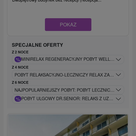
POKAZ
SPECJALNE OFERTY
Z 2 NOCE
%
MINIRELA
Z 4 NOCE
POBYT RELAKSACYJNO-LECZNICZY RELAX ZAPROJEKTOWA
Z 6 NOCE
NAJPOPULARNIEJSZY POBYT: POBYT LECZNICZY DR.KLAS
%
POBYT ULGOWY DR.SENIOR: RELAKS Z UZDRAWIAJĄC