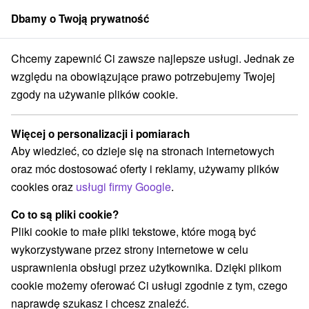
Dbamy o Twoją prywatność
członek grupy
Sorger
Chcemy zapewnić Ci zawsze najlepsze usługi. Jednak ze
vacji
Západné Slovensko
Trenčiansky kraj
Trenčianske Teplice
względu na obowiązujące prawo potrzebujemy Twojej
zgody na używanie plików cookie.
Hotele na Slovacji Trenčianske
Teplice
Więcej o personalizacji i pomiarach
Aby wiedzieć, co dzieje się na stronach internetowych
Kategorie
oraz móc dostosować oferty i reklamy, używamy plików
cookies oraz
usługi firmy Google
.
Wszystkie kategorie
Hotele na Slovacji
(8)
Hotele z basenem
Wellness hotele na Słowacji
(4)
(3)
Co to są pliki cookie?
Zarejestruj się za rodziny z dziećmi
(1)
Pliki cookie to małe pliki tekstowe, które mogą być
Hotele historyczne
(1)
wykorzystywane przez strony internetowe w celu
Zarejestruj się w basenie termalnym
(1)
usprawnienia obsługi przez użytkownika. Dzięki plikom
cookie możemy oferować Ci usługi zgodnie z tym, czego
naprawdę szukasz i chcesz znaleźć.