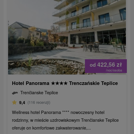
422,56
zł
od
/noc/osoba
Hotel Panorama
★
★
★
★
Trenczańskie Teplice
Trenčianske Teplice
9,4
(116 recenzji)
Wellness hotel Panorama **** nowoczesny hotel
rodzinny, w mieście uzdrowiskowym Trenčianske Teplice
oferuje on komfortowe zakwaterowanie,...