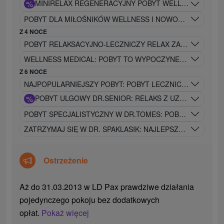
%
MINIRELA
POBYT DLA MIŁOŚNIKÓW WELLNESS I NOWOCZESNEGO ST
Z 4 NOCE
POBYT RELAKSACYJNO-LECZNICZY RELAX ZAPROJEKTOWA
WELLNESS MEDICAL: POBYT TO WYPOCZYNEK I RELAKS NI
Z 6 NOCE
NAJPOPULARNIEJSZY POBYT: POBYT LECZNICZY DR.KLAS
%
POBYT ULGOWY DR.SENIOR: RELAKS Z UZDRAWIAJĄC
POBYT SPECJALISTYCZNY W DR.TOMES: POBYT SPECJAL
ZATRZYMAJ SIĘ W DR. SPAKLASIK: NAJLEPSZE Z NAJLEP
Ostrzeżenie
Aż do 31.03.2013 w LD Pax prawdziwe działania
pojedynczego pokoju bez dodatkowych
opłat.
Pokaż więcej