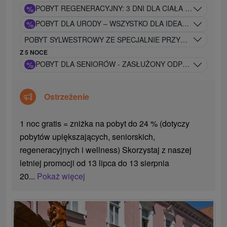
%
POBYT REGENERACYJNY: 3 DNI DLA CIAŁA I DUSZY
%
POBYT DLA URODY – WSZYSTKO DLA IDEALNEGO REL
POBYT SYLWESTROWY ZE SPECJALNIE PRZYGOTOWANYM
Z 5 NOCE
%
POBYT DLA SENIORÓW - ZASŁUŻONY ODPOCZYNEK I 
Ostrzeżenie
1 noc gratis = zniżka na pobyt do 24 % (dotyczy
pobytów upiększających, seniorskich,
regeneracyjnych i wellness) Skorzystaj z naszej
letniej promocji od 13 lipca do 13 sierpnia
20...
Pokaż więcej