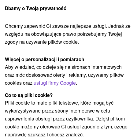
Dbamy o Twoją prywatność
członek grupy
Sorger
Chcemy zapewnić Ci zawsze najlepsze usługi. Jednak ze
lice
Pobyt sylwestrowy ze specjalnie przygotowanym programem i św
względu na obowiązujące prawo potrzebujemy Twojej
zgody na używanie plików cookie.
Pobyt sylwestrowy ze specjalnie
przygotowanym programem i
Więcej o personalizacji i pomiarach
świetną muzyką
Aby wiedzieć, co dzieje się na stronach internetowych
Hotel Most Slávy
★
★
★
Trenczańskie Teplice
oraz móc dostosować oferty i reklamy, używamy plików
Trenčianske Teplice
cookies oraz
usługi firmy Google
.
Co to są pliki cookie?
Wybierz datę
Pliki cookie to małe pliki tekstowe, które mogą być
wykorzystywane przez strony internetowe w celu
usprawnienia obsługi przez użytkownika. Dzięki plikom
Przejdź do lokalizacji
cookie możemy oferować Ci usługi zgodnie z tym, czego
naprawdę szukasz i chcesz znaleźć.