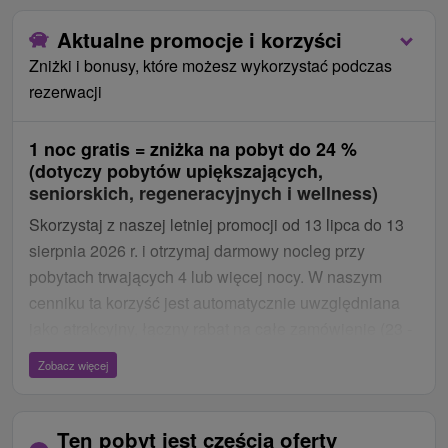
Aktualne promocje i korzyści
Zniżki i bonusy, które możesz wykorzystać podczas
rezerwacji
1 noc gratis = zniżka na pobyt do 24 %
(dotyczy pobytów upiększających,
seniorskich, regeneracyjnych i wellness)
Skorzystaj z naszej letniej promocji od 13 lipca do 13
sierpnia 2026 r. i otrzymaj darmowy nocleg przy
pobytach trwających 4 lub więcej nocy. W naszym
cenniku ta korzyść jest automatycznie uwzględniana
jako atrakcyjny, łączny rabat na całe zamówienie (23 -
24 % zniżki za pobyt 4-dniowy, 16 % zniżki za pobyt 6-
Zobacz więcej
dniowy).
Ten pobyt jest częścią oferty