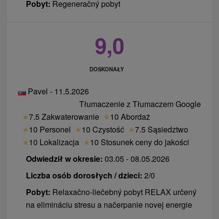
Pobyt:
Regeneračný pobyt
9,0
DOSKONAŁY
Pavel - 11.5.2026
Tłumaczenie z Tłumaczem Google
★
7.5 Zakwaterowanie
★
10 Abordaż
★
10 Personel
★
10 Czystość
★
7.5 Sąsiedztwo
★
10 Lokalizacja
★
10 Stosunek ceny do jakości
Odwiedził w okresie:
03.05 - 08.05.2026
Liczba osób dorosłych / dzieci:
2/0
Pobyt:
Relaxačno-liečebný pobyt RELAX určený
na elimináciu stresu a načerpanie novej energie