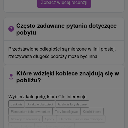
Zobacz więcej recenzji
Często zadawane pytania dotyczące
pobytu
Przedstawione odległości są mierzone w linii prostej,
rzeczywista długość podróży może być inna.
Które wdzięki kobiece znajdują się w
pobliżu?
Wybierz kategorię, która Cię interesuje
Jaskinie
Atrakcje dla dzieci
Atrakcje turystyczne
Planetarium i obserwatorium
Tory bobslejowe
Kolejki linowe
Atrakcje z adrenaliną
Sporty
Ośrodki i miasteczka dziecięce
Muzea i galerie
Areny laserowe i paintball