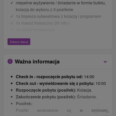
niepełne wyżywienie / śniadanie w formie bufetu,
kolacja do wyboru z 3 posiłków
1x Impreza sylwestrowa z kolacją i programem
1x masaż klasyczny (20 min.)
1x okład borowinowy
Ceny - Bonusy
Zobacz więcej
welcome drink
wypożyczenie szlafroka na cały pobyt
Ważna informacja
codziennie bezpłatny dostęp do hotelowego
basenu
Check in - rozpoczęcie pobytu od:
14:00
codziennie bezpłatny wstęp do sauny fińskiej w
Check out - wymeldowanie się z pobytu:
10:00
wyznaczonym czasie
Rozpoczęcie pobytu (posiłek):
Kolacja.
codziennie bezpłatny wstęp do smukłej pracowni
Zakończenie pobytu (posiłek):
Śniadanie.
WiFi
Posiłek:
parking przed hotelem
Posiłki serwowane są
w stylowej,
dzieci