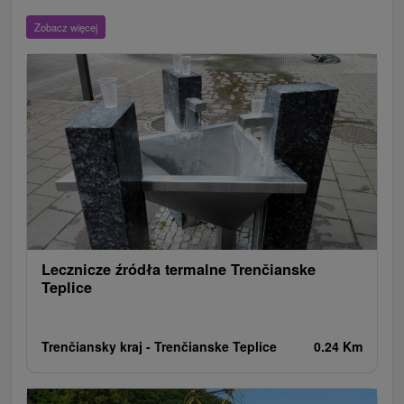
Wieże obserwacyjne i chodniki
Ogrody zoologiczne i fermy zwierząt
Zobacz więcej
Escaperoom
Aquaparki, baseny
Zamki, pałace, ruiny
Skanseny
Ogrody botaniczne
Parki miejskie i zamkowe
Loty widokowe i rejsy wycieczkowe
Tarcze
Jeziora, jeziora, zbiorniki wodne
Zabytki techniki
Pomniki
Wodospady
Kościoły drewniane
Źródła
Teatry
Jazda konna
Túry a turistické chodníky
Zamki
Chaty górskie
Miejsca sakralne
Rafting, rafting, rafting
Obiekty architektoniczne
Ośrodek narciarski
Pola golfowe
Tory gokartowe
Amfiteatry i kina w przyrodzie
Szlaki winne
Cyklotrasy
Lecznicze źródła termalne Trenčianske
Teplice
Trenčiansky kraj -
Trenčianske Teplice
0.24 Km