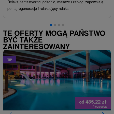
Relaks, fantastyczne jedzenie, masaże i zabiegi zapewniają
pełną regenerację i relaksujący relaks.
TE OFERTY MOGĄ PAŃSTWO
BYĆ TAKŻE
ZAINTERESOWANY
TIP
485,22
zł
od
/noc/osoba