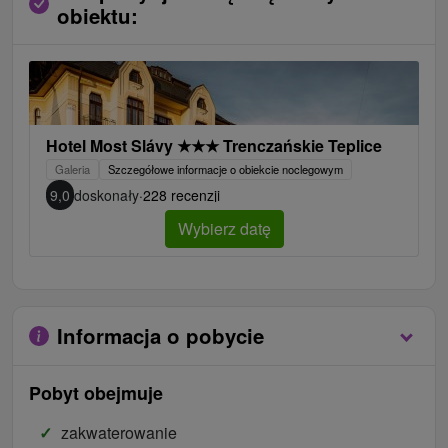
obiektu:
Hotel Most Slávy
★
★
★
Trenczańskie Teplice
Galeria
Szczegółowe informacje o obiekcie noclegowym
9,0
doskonały
·
228 recenzji
Wybierz datę
Informacja o pobycie
Pobyt obejmuje
zakwaterowanie