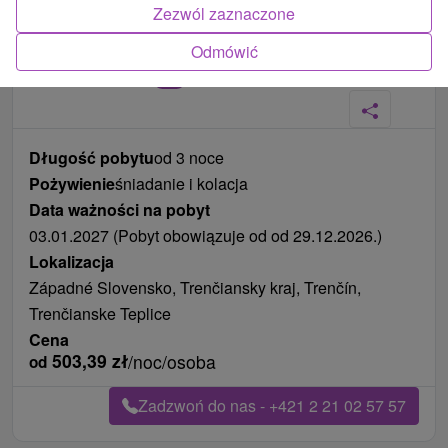
Zezwól zaznaczone
Odmówić
Zdjęcia od klientów
+10
Długość pobytu
od 3 noce
Pożywienie
śniadanie i kolacja
Data ważności na pobyt
03.01.2027 (Pobyt obowiązuje od od 29.12.2026.)
Lokalizacja
Západné Slovensko, Trenčiansky kraj, Trenčín,
Trenčianske Teplice
Cena
503,39
zł
/noc/osoba
od
Zadzwoń do nas - +421 2 21 02 57 57