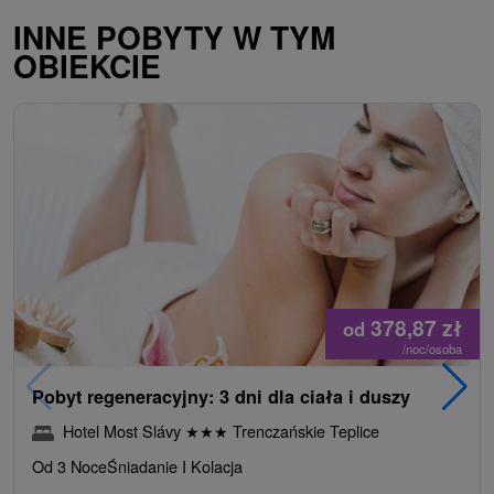
INNE POBYTY W TYM
OBIEKCIE
378,87
zł
od
/noc/osoba
Pobyt regeneracyjny: 3 dni dla ciała i duszy
Hotel Most Slávy
★
★
★
Trenczańskie Teplice
Od 3 Noce
Śniadanie I Kolacja