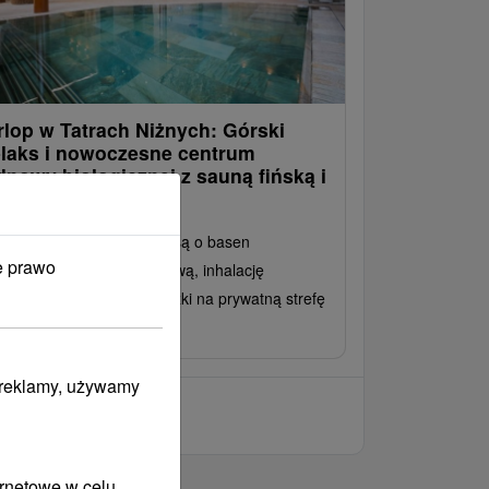
rlop w Tatrach Niżnych: Górski
elaks i nowoczesne centrum
dnowy biologicznej z sauną fińską i
arową
rące sauny uzupełnione są o basen
e prawo
laksacyjny, kąpiel bąbelkową, inhalację
kaliptusową i do 20 % zniżki na prywatną strefę
llness.
i reklamy, używamy
ernetowe w celu