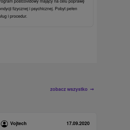
rogram postcovidowy mający na celu poprawę
Od 2 Noce
All
ondycji fizycznej i psychicznej. Pobyt pełen
Ciesz się zr
sług i procedur.
wrażeń pobyte
atrakcje wodne
rodziny.
zobacz wszystko
Vojtech
17.09.2020