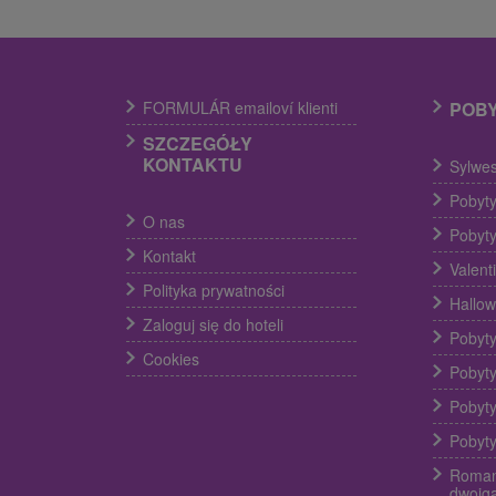
FORMULÁR emailoví klienti
POB
SZCZEGÓŁY
KONTAKTU
Sylwes
Pobyty
O nas
Pobyty
Kontakt
Valent
Polityka prywatności
Hallow
Zaloguj się do hoteli
Pobyty
Cookies
Pobyty
Pobyty
Pobyty
Roman
dwojg