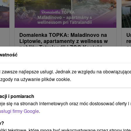
Domalenka TOPKA: Maladinovo na
U
Liptowie, apartamenty z wellness w
r
pobliżu Tatralandii i ZOO Kontakt
o
p
watność
W pakiecie otrzymasz nocleg w obniżonej cenie,
Go
śniadanie lub obiadokolację na każdy dzień
zawsze najlepsze usługi. Jednak ze względu na obowiązując
re
pobytu, nieograniczony dostęp do centrum
 zgody na używanie plików cookie.
eu
wellness.
we
acji i pomiarach
eje się na stronach internetowych oraz móc dostosować oferty 
usługi firmy Google
.
Załaduj więcej
e?
 pliki tekstowe, które mogą być wykorzystywane przez strony int