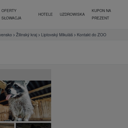
OFERTY
KUPON NA
HOTELE
UZDROWISKA
SŁOWACJA
PREZENT
vensko
Žilinský kraj
Liptovský Mikuláš
Kontakt do ZOO