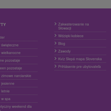
YTY
Zakwaterowanie na
Słowacji
Wdzięki kobiece
ter
Blog
 świąteczne
Zawody
 wielkanocne
Kvíz Slepá mapa Slovenska
ine pozostaje
Prihlásenie pre ubytovateľa
een pozostaje
 zimowe narciarskie
 jesienne
 letnie
 w spa
tyczny weekend dla
a