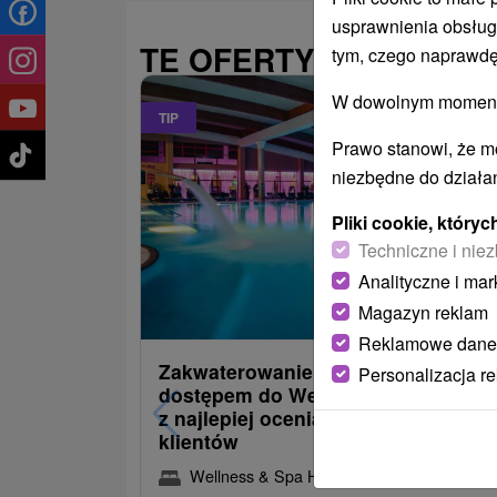
usprawnienia obsług
TE OFERTY MOGĄ PAŃ
tym, czego naprawdę
W dowolnym momencie
TIP
Prawo stanowi, że m
niezbędne do działan
Pliki cookie, któr
Techniczne i niez
Analityczne i mar
486,09
od
Magazyn reklam
/noc/os
Reklamowe dane
Zakwaterowanie z obiadokolacją i
Personalizacja r
dostępem do Wellness i Spa: Jede
z najlepiej ocenianych hoteli przez
klientów
Wellness & Spa Hotel Kaskady
★
★
★
★