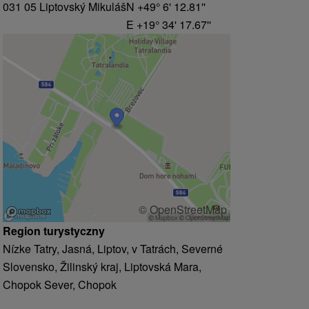
031 05 Liptovský Mikuláš
N +49° 6' 12.81''
E +19° 34' 17.67''
© OpenStreetMap
Region turystyczny
Nízke Tatry, Jasná, Liptov, v Tatrách, Severné
Slovensko, Žilinský kraj, Liptovská Mara,
Chopok Sever, Chopok