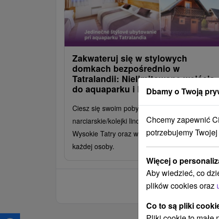
Zakwateruj się w stylowych
domkach bezpośrednio w
Tatralandii: Nielimitowane wejścia
do aquaparku i kolejek linowych
Dbamy o Twoją pry
Ciesz się swoim pobytem i zyskaj karnety
Chcemy zapewnić Ci 
narciarskie/kolejki linowe do ośrodków Jasna i
potrzebujemy Twojej
Wysokie Tatry oraz wejścia do aquaparków dla
każdej osoby.
Więcej o personaliz
Aby wiedzieć, co dzi
plików cookies oraz
Co to są pliki cooki
Pliki cookie to małe