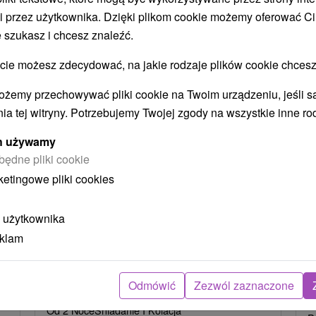
i przez użytkownika. Dzięki plikom cookie możemy oferować Ci
STWO BYĆ TAKŻE ZAINTERESO
 szukasz i chcesz znaleźć.
 możesz zdecydować, na jakie rodzaje plików cookie chcesz
ożemy przechowywać pliki cookie na Twoim urządzeniu, jeśli s
ia tej witryny. Potrzebujemy Twojej zgody na wszystkie inne ro
ych używamy
będne pliki cookie
ketingowe pliki cookies
zł
405,43
zł
od
oba
/noc/osoba
 użytkownika
Intensywny pobyt MINI RELAX:
P
eklam
n
Szybka i skuteczna ucieczka od
r
stresu
Odmówić
Zezwól zaznaczone
Hotel Flóra
★
★
★
Trenczańskie Teplice
O
Od 2 Noce
Śniadanie I Kolacja