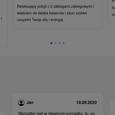
P
Relaksujący pobyt z 2 zabiegami zabiegowymi i
k
wejściem do świata basenów i saun szybko
u
i
uzupełni Twoje siły i energię.
,
Jan
18.09.2020
Wszystko jest w idealnym porządku, to, co