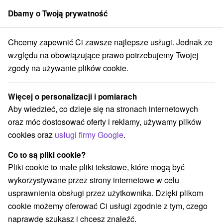
Dbamy o Twoją prywatność
członek grupy
Sorger
Chcemy zapewnić Ci zawsze najlepsze usługi. Jednak ze
rakcje na Słowacji
Loty widokowe i rejsy wycieczkowe
Zamagurie
względu na obowiązujące prawo potrzebujemy Twojej
zgody na używanie plików cookie.
Loty widokowe i rejsy wycieczkowe
Zamagurie
Więcej o personalizacji i pomiarach
Aby wiedzieć, co dzieje się na stronach internetowych
Kategorie
oraz móc dostosować oferty i reklamy, używamy plików
cookies oraz
usługi firmy Google
.
Wszystkie kategorie
Loty widokowe i rejsy wycieczkowe
(2)
Co to są pliki cookie?
Túry a turistické chodníky
(2)
Pliki cookie to małe pliki tekstowe, które mogą być
Amfiteatry i kina w przyrodzie
Źródła
(1)
(5)
wykorzystywane przez strony internetowe w celu
Ośrodek narciarski
Obiekty architektoniczne
(3)
(1)
usprawnienia obsługi przez użytkownika. Dzięki plikom
Rafting, rafting, rafting
Chaty górskie
(1)
(1)
cookie możemy oferować Ci usługi zgodnie z tym, czego
Skanseny
Sporty
(3)
(1)
naprawdę szukasz i chcesz znaleźć.