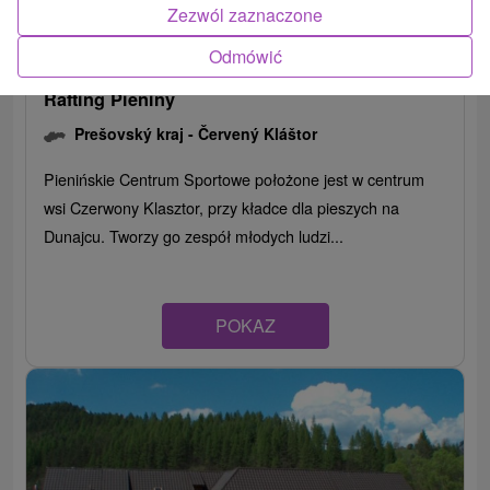
Zezwól zaznaczone
Odmówić
Rafting Pieniny
Prešovský kraj -
Červený Kláštor
Pienińskie Centrum Sportowe położone jest w centrum
wsi Czerwony Klasztor, przy kładce dla pieszych na
Dunajcu. Tworzy go zespół młodych ludzi...
POKAZ