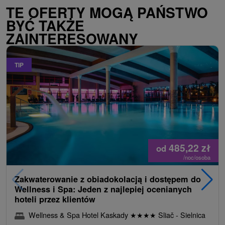
TE OFERTY MOGĄ PAŃSTWO
BYĆ TAKŻE
ZAINTERESOWANY
TIP
485,22
zł
od
/noc/osoba
Zakwaterowanie z obiadokolacją i dostępem do
Wellness i Spa: Jeden z najlepiej ocenianych
hoteli przez klientów
Wellness & Spa Hotel Kaskady
★
★
★
★
Sliač - Sielnica