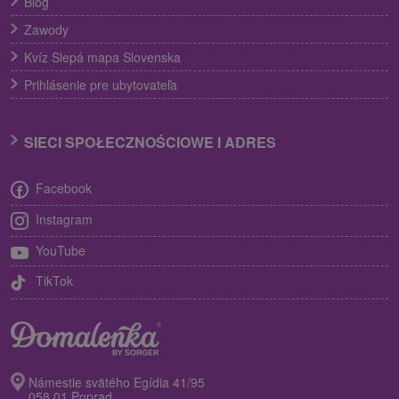
Blog
Zawody
Kvíz Slepá mapa Slovenska
Prihlásenie pre ubytovateľa
SIECI SPOŁECZNOŚCIOWE I ADRES
Facebook
Instagram
YouTube
TikTok
Námestie svätého Egídia 41/95
058 01 Poprad