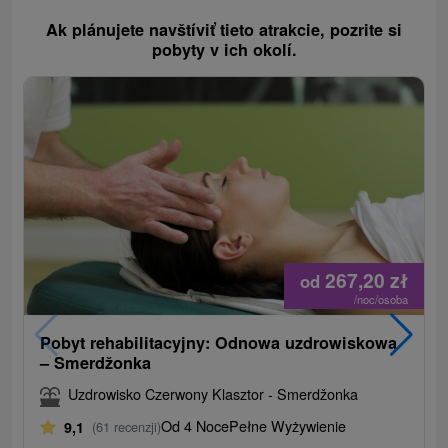
Ak plánujete navštíviť tieto atrakcie, pozrite si
pobyty v ich okolí.
267,20
zł
od
/noc/osoba
Pobyt rehabilitacyjny: Odnowa uzdrowiskowa
– Smerdžonka
Uzdrowisko Czerwony Klasztor - Smerdžonka
Od 4 Noce
Pełne Wyżywienie
9,1
(61 recenzji)