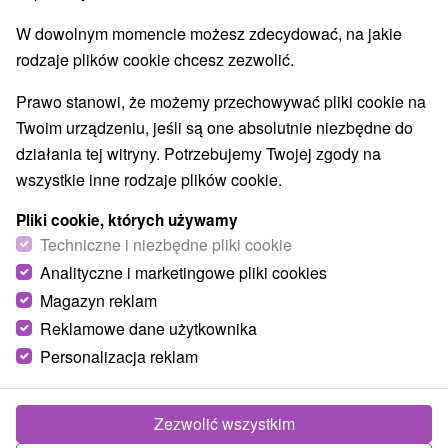
Jeziora, jeziora, zbiorniki wodne
(1)
W dowolnym momencie możesz zdecydować, na jakie
Zamki, pałace, ruiny
(2)
rodzaje plików cookie chcesz zezwolić.
Wieże obserwacyjne i chodniki
(2)
Kościoły drewniane
Zabytki techniki
(1)
(2)
Prawo stanowi, że możemy przechowywać pliki cookie na
Atrakcje dla dzieci
Muzea i galerie
(4)
(2)
Twoim urządzeniu, jeśli są one absolutnie niezbędne do
Atrakcje turystyczne
Atrakcje z adrenaliną
(4)
(5)
działania tej witryny. Potrzebujemy Twojej zgody na
wszystkie inne rodzaje plików cookie.
Wsie i miasta
Pliki cookie, których używamy
Červený Kláštor
(2)
Techniczne i niezbędne pliki cookie
Analityczne i marketingowe pliki cookies
Magazyn reklam
Reklamowe dane użytkownika
Personalizacja reklam
Zezwolić wszystkim