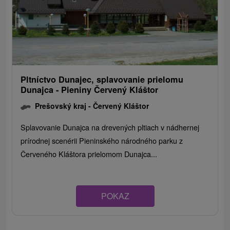
Pltníctvo Dunajec, splavovanie prielomu
Dunajca - Pieniny Červený Kláštor
Prešovský kraj -
Červený Kláštor
Splavovanie Dunajca na drevených pltiach v nádhernej
prírodnej scenérii Pieninského národného parku z
Červeného Kláštora prielomom Dunajca...
POKAZ