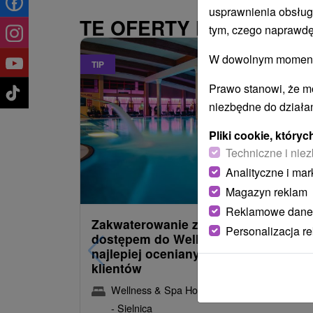
usprawnienia obsług
TE OFERTY MOGĄ PAŃ
tym, czego naprawdę
W dowolnym momencie
TIP
Prawo stanowi, że m
niezbędne do działan
Pliki cookie, któr
Techniczne i niez
Analityczne i mar
485,22
z
od
Magazyn reklam
/noc/oso
Reklamowe dane
Zakwaterowanie z obiadokolacją i
Personalizacja r
dostępem do Wellness i Spa: Jeden 
najlepiej ocenianych hoteli przez
klientów
Wellness & Spa Hotel Kaskady
★
★
★
★
Sliač
- Sielnica