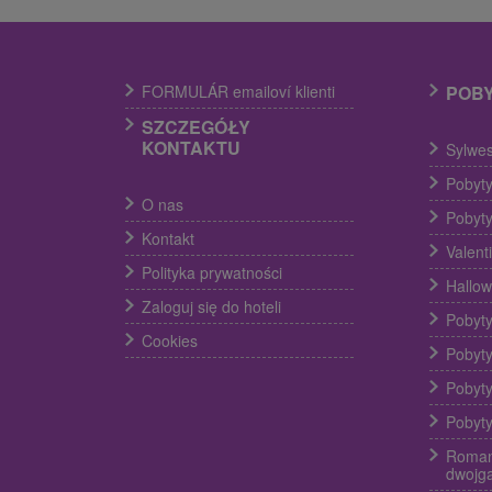
FORMULÁR emailoví klienti
POB
SZCZEGÓŁY
KONTAKTU
Sylwes
Pobyty
O nas
Pobyty
Kontakt
Valent
Polityka prywatności
Hallow
Zaloguj się do hoteli
Pobyty
Cookies
Pobyty
Pobyty
Pobyty
Roman
dwojg