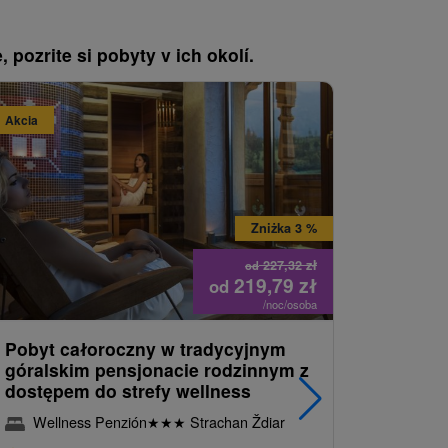
, pozrite si pobyty v ich okolí.
Akcia
Náš TIP
Zniżka 3 %
227,32
zł
od
219,79
zł
od
/noc/osoba
Pobyt całoroczny w tradycyjnym
Spokojny
góralskim pensjonacie rodzinnym z
przyrodzi
dostępem do strefy wellness
Apartam
gości
Wellness Penzión
★
★
★
Strachan Ždiar
Moutai