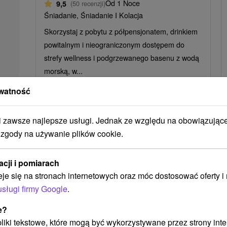
Od 1 Noce
9,5
(50 recenzji)
Śniadanie, Śniadanie I Kolacja
Skorzystaj z pobytu z półpensjonatem, drinkiem
powitalnym i nieograniczonym dostępem do
strefy wellness i podgrzewanego basenu z wodą
morską, w...
watność
zawsze najlepsze usługi. Jednak ze względu na obowiązując
 zgody na używanie plików cookie.
➝ Pokračovať v prehl
acji i pomiarach
eje się na stronach internetowych oraz móc dostosować oferty 
usługi firmy Google
.
e?
 pliki tekstowe, które mogą być wykorzystywane przez strony int