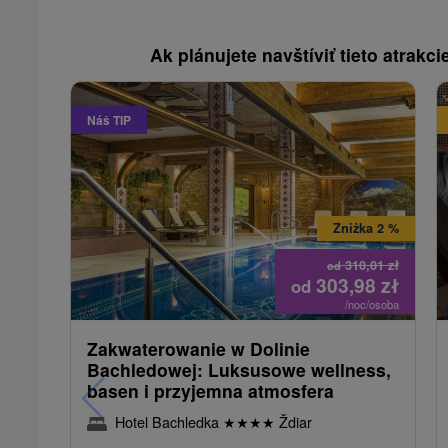
Ak plánujete navštíviť tieto atrakcie
Náš TIP
Zniżka 2 %
310,01
zł
od
303,98
zł
od
/noc/osoba
Zakwaterowanie w Dolinie
Bachledowej: Luksusowe wellness,
basen i przyjemna atmosfera
Hotel Bachledka
★
★
★
★
Ždiar