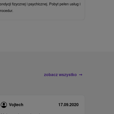
ondycji fizycznej i psychicznej. Pobyt pełen usług i
Ciesz się z
rocedur.
wrażeń poby
atrakcje wod
zobacz wszystko
Vojtech
17.09.2020