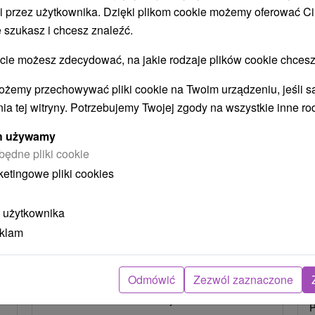
i przez użytkownika. Dzięki plikom cookie możemy oferować Ci
STWO BYĆ TAKŻE ZAINTERESO
 szukasz i chcesz znaleźć.
 możesz zdecydować, na jakie rodzaje plików cookie chcesz
ożemy przechowywać pliki cookie na Twoim urządzeniu, jeśli s
ia tej witryny. Potrzebujemy Twojej zgody na wszystkie inne ro
ych używamy
będne pliki cookie
ketingowe pliki cookies
ł
404,70
zł
od
ba
/noc/osoba
 użytkownika
Intensywny pobyt MINI RELAX:
eklam
z
Szybka i skuteczna ucieczka od
stresu
Hotel Flóra
★
★
★
Trenczańskie Teplice
Odmówić
Zezwól zaznaczone
O
Od 2 Noce
Śniadanie I Kolacja
P