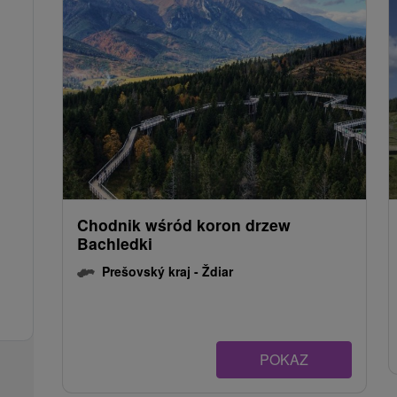
Chodnik wśród koron drzew
Bachledki
Prešovský kraj -
Ždiar
POKAZ