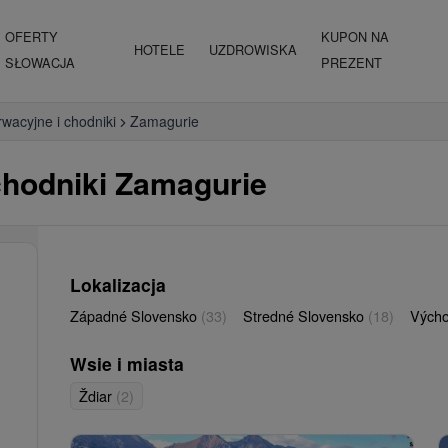
OFERTY
KUPON NA
HOTELE
UZDROWISKA
SŁOWACJA
PREZENT
wacyjne i chodniki
Zamagurie
chodniki Zamagurie
Lokalizacja
Západné Slovensko
(33)
Stredné Slovensko
(18)
Vých
Wsie i miasta
Ždiar
(2)