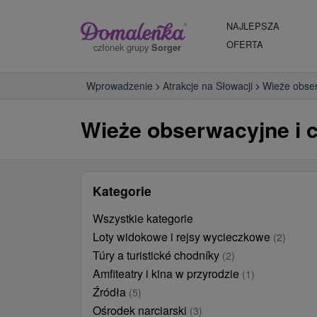
NAJLEPSZA
OFERTA
członek grupy
Sorger
Wprowadzenie
Atrakcje na Słowacji
Wieże obser
Wieże obserwacyjne i 
Kategorie
Wszystkie kategorie
Loty widokowe i rejsy wycieczkowe
(2)
Túry a turistické chodníky
(2)
Amfiteatry i kina w przyrodzie
(1)
Źródła
(5)
Ośrodek narciarski
(3)