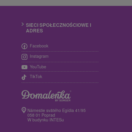
SIECI SPOŁECZNOŚCIOWE I
ADRES
Facebook
Instagram
YouTube
TikTok
Námestie svätého Egídia 41/95
058 01 Poprad
W budynku INTESu