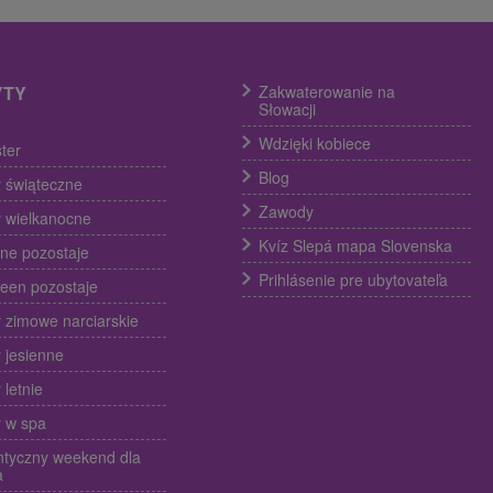
YTY
Zakwaterowanie na
Słowacji
Wdzięki kobiece
ter
Blog
 świąteczne
Zawody
 wielkanocne
Kvíz Slepá mapa Slovenska
ine pozostaje
Prihlásenie pre ubytovateľa
een pozostaje
 zimowe narciarskie
 jesienne
 letnie
 w spa
tyczny weekend dla
a